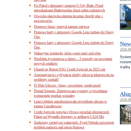
budynku
Psi Patrol i dinozaury opanują G City Biała. Przed
mieszkańcami Białegostoku dzień pełen rodzinnych
Otwocka placówka zmienia leczenie chorób płuc i
nowotworów
Domowe biuro: pomysł zamiast miejsca
Pionowe karty i ulepszony Google Lens trafiają do Opery
One.
Nowo
Pionowe karty i ulepszony Google Lens trafiają do Opery
One.
2026-0
Wakacyjne przekąski, które warto mieć pod ręką
Syst
Neofobia żywieniowa u dzieci – 3 sposoby na oswajanie
rozsze
nowych smaków
wąską 
Ukazał się Raport ESG Credit Agricole za 2025 rok
Automatyzacja i cyfryzacja służby zdrowia lekarstwem na
problemy szpitali?
IT Hub Gliwice - biura, coworking, społeczność
Digital Signage. Zintegrowane systemy wyświetlania
Alup
wzmacniają przekaz wizualny
2026-0
Lena Lighting zmodernizowała oświetlenie uliczne w
gminie Gierałtowice
Credit Agricole rozwija cyfrową sprzedaż ubezpieczeń.
Pakiet na Wypadki dostępny w aplikacji CA24 Mo
Zasłużony spokój na wakacjach. Zyxel Nebula rozwiązuje
problem nadzoru nad siecią firmową