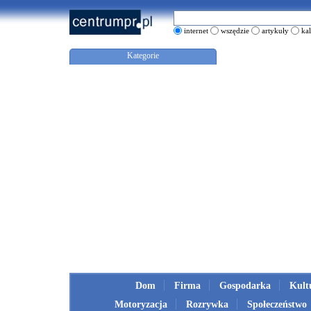
internet
wszędzie
artykuły
ka
Kategorie
Dom
Firma
Gospodarka
Kult
Motoryzacja
Rozrywka
Społeczeństwo