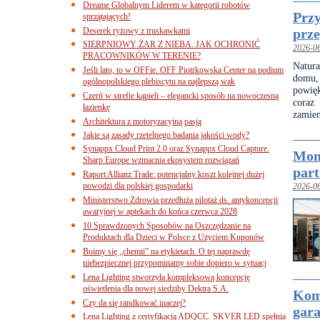
Dreame Globalnym Liderem w kategorii robotów
Przy
sprzątających!
Deserek ryżowy z truskawkami
prze
SIERPNIOWY ŻAR Z NIEBA. JAK OCHRONIĆ
2026-0
PRACOWNIKÓW W TERENIE?
Natura
Jeśli lato, to w OFFie. OFF Piotrkowska Center na podium
domu,
ogólnopolskiego plebiscytu na najlepszą wak
powięk
Czerń w strefie kąpieli – elegancki sposób na nowoczesną
coraz
łazienkę
zamien
Architektura z motoryzacyjną pasją
Jakie są zasady rzetelnego badania jakości wody?
Synappx Cloud Print 2.0 oraz Synappx Cloud Capture.
Mon
Sharp Europe wzmacnia ekosystem rozwiązań
par
Raport Allianz Trade: potencjalny koszt kolejnej dużej
powodzi dla polskiej gospodarki
2026-0
Ministerstwo Zdrowia przedłuża pilotaż ds. antykoncepcji
awaryjnej w aptekach do końca czerwca 2028
10 Sprawdzonych Sposobów na Oszczędzanie na
Produktach dla Dzieci w Polsce z Użyciem Kuponów
Boimy się „chemii” na etykietach. O tej naprawdę
niebezpiecznej przypominamy sobie dopiero w sytuacj
Lena Lighting stworzyła kompleksową koncepcję
oświetlenia dla nowej siedziby Dektra S.A.
Komf
Czy da się randkować inaczej?
gar
Lena Lighting z certyfikacją ADQCC. SKVER LED spełnia