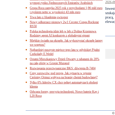
2026-0
wymogi rynku Zjednoczonych Emiratów Arabskich
Grupa Roca zamyka 2025 rok z przychodami 1,96 mld euro
Inwest
i zyskiem netto w wysokości 43 mln euro
szukaj
pracą
Trwa lato z Akademią swisspor
elewac
Nowy odkurzacz pionowy 2w1 Cecotec Conga Rockstar
RS50
Polska technologia idzie łeb w łeb z Doliną Krzemową.
Rodzimy agent AI konkuruje z globalnymi gigant
Miękkie światło na okrągło. Jak wykorzystać okrągłe lampy
we wnętrzu?
Najbardziej puszyste miejsce tego lata w gdyńskiej Pijalni
Czekolady E.Wedel
Ostatni Mieszkaniowy Dzień Otwarty z rabatami do 20%
na całą ofertę w Grupie Murapol
Rozwiązania przeciwpaniczne BKS: dźwignia B-7404
Ceny surowców pod presją. Jak sytuacja w rejonie
Cieśniny Ormuz wpływa na branżę chemii budowlanej?
Tylko 6% liderów CX chce pełnej automatyzacji obsługi
klienta
Odwaga formy, precyzja technologii. Nowe baterie Kay i
L20 Roca
© 