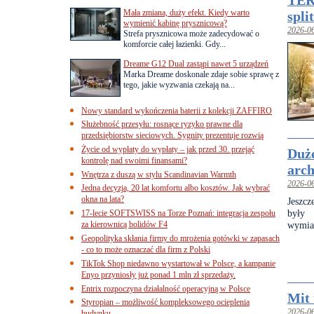
TERM
Mała zmiana, duży efekt. Kiedy warto
spli
wymienić kabinę prysznicową?
2026-0
Strefa prysznicowa może zadecydować o
komforcie całej łazienki. Gdy...
Dreame G12 Dual zastąpi nawet 5 urządzeń
Marka Dreame doskonale zdaje sobie sprawę z
tego, jakie wyzwania czekają na...
Nowy standard wykończenia baterii z kolekcji ZAFFIRO
Służebność przesyłu: rosnące ryzyko prawne dla
przedsiębiorstw sieciowych. Sygnity prezentuje rozwią
Życie od wypłaty do wypłaty – jak przed 30. przejąć
Duże
kontrolę nad swoimi finansami?
arch
Wnętrza z duszą w stylu Scandinavian Warmth
2026-0
Jedna decyzja, 20 lat komfortu albo kosztów. Jak wybrać
okna na lata?
Jeszcz
były 
17-lecie SOFTSWISS na Torze Poznań: integracja zespołu
za kierownicą bolidów F4
wymiar
Geopolityka skłania firmy do mrożenia gotówki w zapasach
- co to może oznaczać dla firm z Polski
TikTok Shop niedawno wystartował w Polsce, a kampanie
Enyo przyniosły już ponad 1 mln zł sprzedaży.
Entrix rozpoczyna działalność operacyjną w Polsce
Mit 
Styropian – możliwość kompleksowego ocieplenia
2026-0