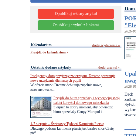
Dom 
Opublikuj własny artykuł
POR
"Ele
Opublikuj artykuł z linkami
2026-0
Kalendarium
dodaj wydarzenie »
Przejdź do kalendarium »
Ostatnio dodane artykuły
dodaj artykuł »
Upał
Inteligentny dom przyjazny zwierzętom. Dreame prezentuje
uwag
nowe urządzenia dla naszych pupili
W ofercie marki Dreame debiutują zupełnie nowe,
2026-0
zaawansowane...
Dach 
Przyjdź do biura sprzedaży i wynegocjuj swój
zadba
pakiet korzyści do nowego mieszkania
Sylwi
Sierpień to dobry moment, aby odwiedzić
wykor
biuro sprzedaży Grupy Murapol i...
stworz
1-7 sierpnia – Światowy Tydzień Karmienia Piersią
Dlaczego podczas karmienia piersią tak bardzo chce Ci się
pić?...