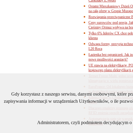
Czekolady E.Wedel
Ostatni Mieszkaniowy Dzień O
na całą ofertę w Grupie Murapo
Rozwiązania przeciwpaniczne 
Ceny surowców pod presją. Jak 
Cieśniny Ormuz wpływa na bra
Tylko 6% liderów CX chce pełne
klienta
Odwaga formy, precyzja technol
L20 Roca
Łazienka bez ograniczeń. Jak i
nowe możliwości aranżacji?
UE stawia na elektryfikację. P
krajowego planu elektryfikacji
Termet Freeze Multi: jedno urz
klimatyzacja w wielu pomieszc
EuroFrance: Od lokalnego bizne
w dystrybucji części samocho
Gdy korzystasz z naszego serwisu, danymi osobowymi, które p
Klienci Prime w Credit Agricol
zapisywania informacji w urządzeniach Użytkowników, o ile pozwol
wideo
Dlaczego retailerzy przestają
RFID zmienia sposób zarządza
Automatyzacja staje się warun
Administratorem, czyli podmiotem decydującym o t
przemysłu