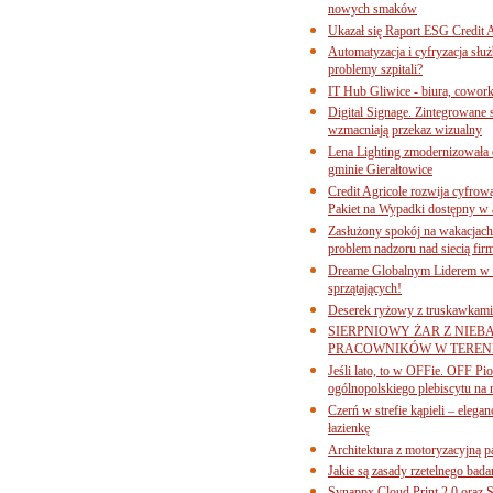
nowych smaków
Ukazał się Raport ESG Credit A
Automatyzacja i cyfryzacja słu
problemy szpitali?
IT Hub Gliwice - biura, cowork
Digital Signage. Zintegrowane
wzmacniają przekaz wizualny
Lena Lighting zmodernizowała o
gminie Gierałtowice
Credit Agricole rozwija cyfrow
Pakiet na Wypadki dostępny w
Zasłużony spokój na wakacjach
problem nadzoru nad siecią fi
Dreame Globalnym Liderem w k
sprzątających!
Deserek ryżowy z truskawkami
SIERPNIOWY ŻAR Z NIEB
PRACOWNIKÓW W TERENI
Jeśli lato, to w OFFie. OFF P
ogólnopolskiego plebiscytu na 
Czerń w strefie kąpieli – eleg
łazienkę
Architektura z motoryzacyjną p
Jakie są zasady rzetelnego bad
Synappx Cloud Print 2.0 oraz 