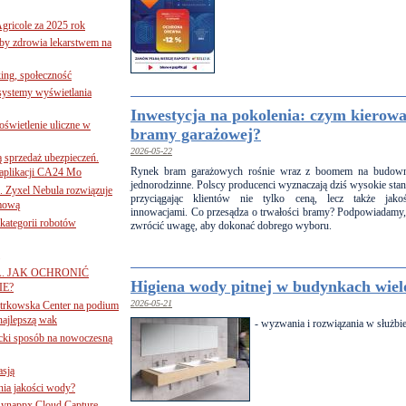
gricole za 2025 rok
żby zdrowia lekarstwem na
ing, społeczność
 systemy wyświetlania
Inwestycja na pokolenia: czym kierowa
świetlenie uliczne w
bramy garażowej?
2026-05-22
ą sprzedaż ubezpieczeń.
Rynek bram garażowych rośnie wraz z boomem na budown
 aplikacji CA24 Mo
jednorodzinne. Polscy producenci wyznaczają dziś wysokie stan
. Zyxel Nebula rozwiązuje
przyciągając klientów nie tylko ceną, lecz także jako
rmową
innowacjami. Co przesądza o trwałości bramy? Podpowiadamy,
ategorii robotów
zwrócić uwagę, aby dokonać dobrego wyboru.
A. JAK OCHRONIĆ
Higiena wody pitnej w budynkach wie
E?
2026-05-21
iotrkowska Center na podium
najlepszą wak
- wyzwania i rozwiązania w służbi
ancki sposób na nowoczesną
asją
ania jakości wody?
Synappx Cloud Capture.