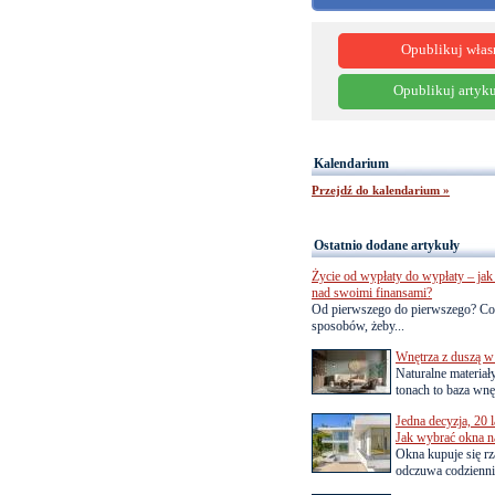
Opublikuj włas
Opublikuj artyku
Kalendarium
Przejdź do kalendarium »
Ostatnio dodane artykuły
Życie od wypłaty do wypłaty – jak 
nad swoimi finansami?
Od pierwszego do pierwszego? Co
sposobów, żeby...
Wnętrza z duszą w
Naturalne materiał
tonach to baza wnęt
Jedna decyzja, 20 
Jak wybrać okna na
Okna kupuje się rza
odczuwa codziennie