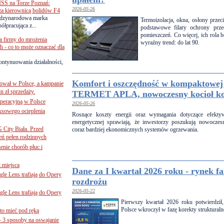
SS na Torze Poznań:
2026-05-26
 za kierownicą bolidów F4
zynarodowa marka
Termoizolacja, okna, osłony przec
ółpracująca z...
podstawowe filary ochrony prz
pomieszczeń. Co więcej, ich rola
a firmy do mrożenia
wyraźny trend: do lat 90.
 - co to może oznaczać dla
ontynuowania działalności,
Komfort i oszczędność w kompaktowej 
ował w Polsce, a kampanie
n zł sprzedaży.
TERMET APLA, nowoczesny kocioł ko
operacyjną w Polsce
2026-05-26
ksowego ocieplenia
Rosnące koszty energii oraz wymagania dotyczące efekty
energetycznej sprawiają, że inwestorzy poszukują nowoczes
G City Biała. Przed
coraz bardziej ekonomicznych systemów ogrzewania.
eń pełen rodzinnych
nie chorób płuc i
 miejsca
Dane za I kwartał 2026 roku - rynek f
le Lens trafiają do Opery
rozdrożu
2026-05-22
le Lens trafiają do Opery
Pierwszy kwartał 2026 roku potwierdził
Polsce wkroczył w fazę korekty strukturaln
to mieć pod ręką
– 3 sposoby na oswajanie