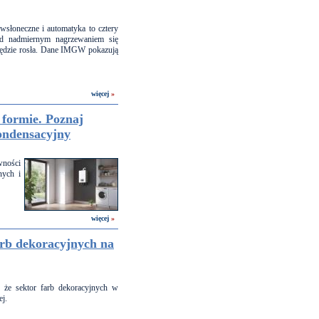
iwsłoneczne i automatyka to cztery
ed nadmiernym nagrzewaniem się
 będzie rosła. Dane IMGW pokazują
więcej
»
formie. Poznaj
ndensacyjny
wności
nych i
więcej
»
arb dekoracyjnych na
, że sektor farb dekoracyjnych w
ej.