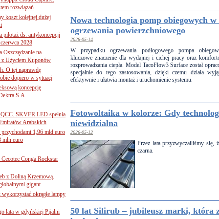
tem rozwiązań
ny koszt kolejnej dużej
Nowa technologia pomp obiegowych w
i
ogrzewania powierzchniowego
 pilotaż ds. antykoncepcji
2026-05-14
 czerwca 2028
W przypadku ogrzewania podłogowego pompa obiego
 Oszczędzanie na
kluczowe znaczenie dla wydajnej i cichej pracy oraz komfor
ce z Użyciem Kuponów
rozprowadzania ciepła. Model TacoFlow3 Surface został opra
ch. O tej naprawdę
specjalnie do tego zastosowania, dzięki czemu działa wyj
obie dopiero w sytuacj
efektywnie i ułatwia montaż i uruchomienie systemu.
leksową koncepcję
 Dektra S.A.
Fotowoltaika w kolorze: Gdy technologi
ą ADQCC. SKVER LED spełnia
niewidzialna
Emiratów Arabskich
 przychodami 1,96 mld euro
2026-05-12
3 mln euro
Przez lata przyzwyczailiśmy się, 
czarna.
Cecotec Conga Rockstar
 łeb z Doliną Krzemową.
globalnymi gigant
k wykorzystać okrągłe lampy
50 lat Silirub – jubileusz marki, która
go lata w gdyńskiej Pijalni