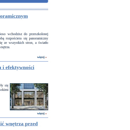
anoramicznym
Boso wchodzisz do przeszkolonej
ą rozpościera się panoramiczny
ę ze wszystkich stron, a światło
nętrza.
więcej
»
 i efektywności
ły się
okimi
więcej
»
ić wnętrza przed