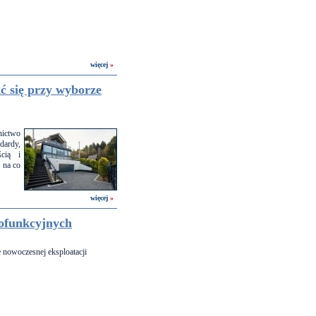
więcej
»
ć się przy wyborze
ictwo
dardy,
ścią i
 na co
więcej
»
lofunkcyjnych
e nowoczesnej eksploatacji