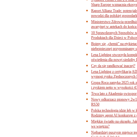
Sharp Europe wzmacnia ekosys
Raport Allianz Trade: potencjal
powodzi dla polskiej gospodark
Ministerstwo Zdrowia przedłuża
awaryjnej w aptekach do końca
10 Sprawdzonych Sposobów na
Produktach dla Dzieci w Pols
Boimy się „chemii” na etykieta
niebezpiecznej przypominamy s
Lena Lighting stworzyła komp
oświetlenia dla nowej siedziby
Czy da się randkować inaczej?
Lena Lighting z certyfikacj
wymogi rynku Zjednoczonych 
Grupa Roca zamyka 2025 rok z
i zyskiem netto w wysokości 4
Trwa lato z Akademią swisspor
Nowy odkurzacz pionowy 2w1 
RS50
Polska technologia idzie łeb w
Rodzimy agent AI konkuruje z 
Miękkie światło na okrągło. Ja
we wnętrzu?
Najbardziej puszyste miejsce te