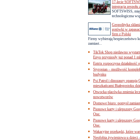
17-lecie SOFTSWI
integracja zespołu
SOFTSWISS, międ
technologiczna wsp
Geopolityka skłani
gotówki w zapasach
firm z Polski
Firmy wybierają bezpieczeństwo k
zamiast...
TikTok Shop niedawno wystart
Enyo przyniosły już ponad 1 ml
Entrix rozpoczyna działalność 
Styropian – możliwość komple
budynku
Psi Patrol i dinozaury opanują 
mieszkańcami Białegostoku dzi
Otwocka placówka zmienia lecze
nowotworów
Domowe biuro: pomysł zamiast
Pionowe karty i ulepszony Goog
One.
Pionowe karty i ulepszony Goog
One.
Wakacyjne przekąski, które war
Neofobia żywieniowa u dzieci 