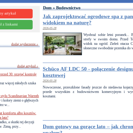
Dom » Budownictwo
ny artykuł
Jak zaprojektować ogrodowe spa z p
widokiem na naturę?
ł z linkami
2026-05-28
Wyobraź sobie letni poranek... 
strefy w swoim domu. Przed Tob
widok na ogród. Zieleń otacza Ci
dodaj wydarzenie »
słoneczne swobodnie przenika do w
dodaj artykuł »
Schüco AF LDC 50 - połączenie designu
przed 30. przejąć kontrolę
kosztowej
2026-05-28
raz więcej młodych szuka
Nowoczesne, przeszklone fasady jeszcze do niedawna kojarzy
przede wszystkim z budownictwem komercyjnym i wys
 stylu Scandinavian Warmth
kosztami.
y i kolory ziemi o głębszych
rz w...
lat komfortu albo kosztów.
 lata?
dko, a skutki tej decyzji
Dom gotowy na gorące lato – jak chron
. Zimą, przy...
upałem?