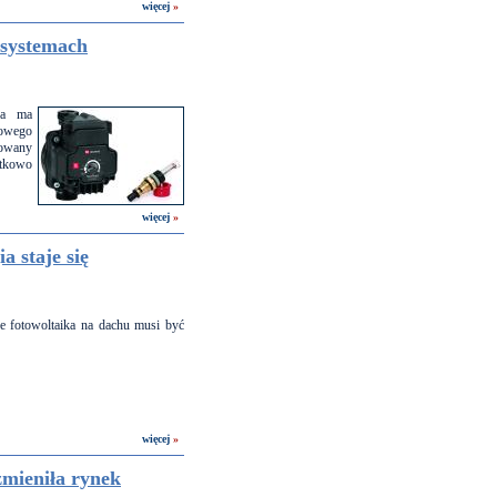
więcej
»
 systemach
wa ma
towego
cowany
ątkowo
więcej
»
a staje się
że fotowoltaika na dachu musi być
więcej
»
 zmieniła rynek