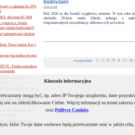
budowlany
twarty z rabatami do 20%
2026-05-08
l
Rok 2026 to dla Soudal wyjątkowy moment. W tym roku k
BKS: dźwignia B-7404
obchodzi 50-lecie marki Silirub, jednego z najbar
rozpoznawalnych uszczelniaczy silikonowych na świecie.
sytuacja w rejonie
nżę chemii budowlanej?
j automatyzacji obsługi
ogii. Nowe baterie Kay i
nnowacyjna toaleta otwiera
«
poprzednie
4
|
5
|
6
|
7
|
8
|
9
|
10
|
ORT PC: Polska potrzebuje
 gospodarki
ądzenie zewnętrzne,
Klauzula informacyjna
zeniach
su do europejskiego lidera
dowych
rzetwarzamy mogą być, np. adres IP Twojego urządzenia, dane pozys
e załatwią sprawy przez
ą one na zidentyfikowanie Ciebie. Więcej informacji na temat zakres
oraz
Polityce Cookies
.
 ufać kodom kreskowym?
nia sklepem
kiem konkurencyjności
ym, które Twoje dane osobowe będą przetwarzane oraz w jakim celu, i