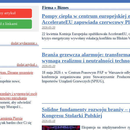
Firma » Biznes
ny artykuł
Pompy ciepła w centrum europejskiej el
AccelerateEU zapowiada czerwcowy Pl
ł z linkami
2026-05-20
22 kwietnia Komisja Europejska opublikowała AccelerateEU, cz
kryzys energetyczny wywołany eskalacją konfliktu na Bliskim 
dodaj wydarzenie »
Branża grzewcza alarmuje: transforma
wymaga realizmu i neutralności techno
dodaj artykuł »
2026-05-20
ętom. Dreame prezentuje
18 maja 2026 r. w Centrum Prasowym PAP w Warszawie odby
i
konferencja zorganizowana przez Stowarzyszenie Produce
zupełnie nowe,
Importerów Urządzeń Grzewczych (SPIUG),
przedaży i wynegocjuj swój
o nowego mieszkania
 moment, aby odwiedzić
upy Murapol i...
Solidne fundamenty rozwoju branży 
Kongresu Stolarki Polskiej
armienia Piersią
2026-05-18
 tak bardzo chce Ci się
Ekspansja na międzynarodowe ry