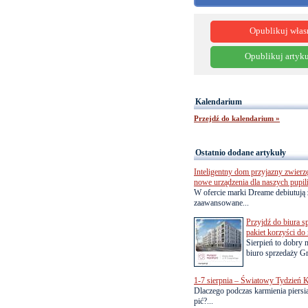
Opublikuj włas
Opublikuj artyku
Kalendarium
Przejdź do kalendarium »
Ostatnio dodane artykuły
Inteligentny dom przyjazny zwierz
nowe urządzenia dla naszych pupil
W ofercie marki Dreame debiutują 
zaawansowane...
Przyjdź do biura s
pakiet korzyści d
Sierpień to dobry
biuro sprzedaży Gr
1-7 sierpnia – Światowy Tydzień K
Dlaczego podczas karmienia piersią
pić?...