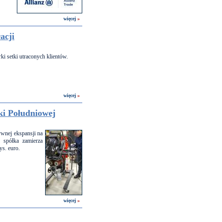
więcej
»
acji
i setki utraconych klientów.
więcej
»
 Południowej
wnej ekspansji na
 spółka zamierza
ys. euro.
więcej
»