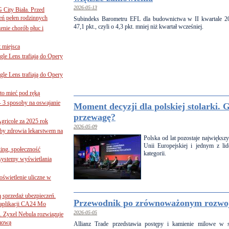
2026-05-13
G City Biała. Przed
eń pełen rodzinnych
Subindeks Barometru EFL dla budownictwa w II kwartale 2
47,1 pkt., czyli o 4,3 pkt. mniej niż kwartał wcześniej.
nie chorób płuc i
 miejsca
le Lens trafiają do Opery
le Lens trafiają do Opery
to mieć pod ręką
– 3 sposoby na oswajanie
Moment decyzji dla polskiej stolarki.
przewagę?
gricole za 2025 rok
2026-05-09
żby zdrowia lekarstwem na
Polska od lat pozostaje największ
Unii Europejskiej i jednym z li
ing, społeczność
kategorii.
 systemy wyświetlania
świetlenie uliczne w
ą sprzedaż ubezpieczeń.
Przewodnik po zrównoważonym rozwoj
 aplikacji CA24 Mo
2026-05-05
. Zyxel Nebula rozwiązuje
rmową
Allianz Trade przedstawia postępy i kamienie milowe w