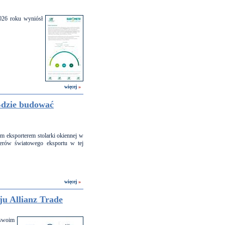
026 roku wyniósł
więcej
»
 Gdzie budować
ym eksporterem stolarki okiennej w
derów światowego eksportu w tej
więcej
»
u Allianz Trade
 swoim