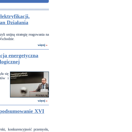
ektryfikacji.
an Działania
yli unijną strategię reagowania na
Wschodzie.
więcej
»
cja energetyczna
logicznej
ła się
ntów i
więcej
»
– podsumowanie XVI
nki, konkurencyjność przemysłu,