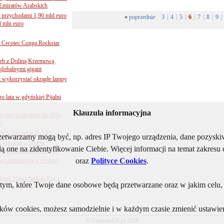
Emiratów Arabskich
 przychodami 1,96 mld euro
«
poprzednie
3
|
4
|
5
|
6
|
7
|
8
|
9
|
3 mln euro
Cecotec Conga Rockstar
 łeb z Doliną Krzemową.
globalnymi gigant
k wykorzystać okrągłe lampy
go lata w gdyńskiej Pijalni
Klauzula informacyjna
twarty z rabatami do 20%
l
BKS: dźwignia B-7404
rzetwarzamy mogą być, np. adres IP Twojego urządzenia, dane pozys
sytuacja w rejonie
ą one na zidentyfikowanie Ciebie. Więcej informacji na temat zakres
nżę chemii budowlanej?
oraz
Polityce Cookies
.
j automatyzacji obsługi
ogii. Nowe baterie Kay i
ym, które Twoje dane osobowe będą przetwarzane oraz w jakim celu, i
lików cookies, możesz samodzielnie i w każdym czasie zmienić ustawien
© CentrumPR.pl 2026