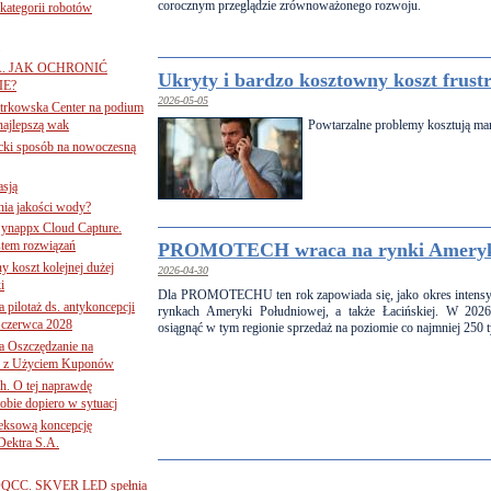
corocznym przeglądzie zrównoważonego rozwoju.
ategorii robotów
A. JAK OCHRONIĆ
Ukryty i bardzo kosztowny koszt frustr
E?
2026-05-05
iotrkowska Center na podium
najlepszą wak
Powtarzalne problemy kosztują mark
ancki sposób na nowoczesną
asją
ania jakości wody?
Synappx Cloud Capture.
tem rozwiązań
PROMOTECH wraca na rynki Ameryki
ny koszt kolejnej dużej
2026-04-30
i
Dla PROMOTECHU ten rok zapowiada się, jako okres intensy
 pilotaż ds. antykoncepcji
rynkach Ameryki Południowej, a także Łacińskiej. W 2026
 czerwca 2028
osiągnąć w tym regionie sprzedaż na poziomie co najmniej 250 t
 Oszczędzanie na
ce z Użyciem Kuponów
ch. O tej naprawdę
obie dopiero w sytuacj
leksową koncepcję
 Dektra S.A.
ą ADQCC. SKVER LED spełnia