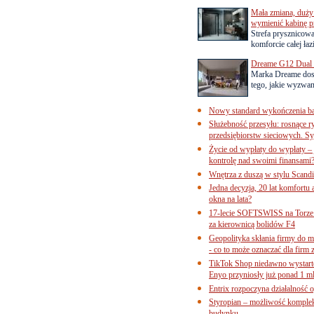
Mała zmiana, duży 
wymienić kabinę p
Strefa prysznicow
komforcie całej łaz
Dreame G12 Dual z
Marka Dreame dosk
tego, jakie wyzwani
Nowy standard wykończenia ba
Służebność przesyłu: rosnące r
przedsiębiorstw sieciowych. Sy
Życie od wypłaty do wypłaty – 
kontrolę nad swoimi finansami
Wnętrza z duszą w stylu Scand
Jedna decyzja, 20 lat komfortu
okna na lata?
17-lecie SOFTSWISS na Torze P
za kierownicą bolidów F4
Geopolityka skłania firmy do 
- co to może oznaczać dla firm 
TikTok Shop niedawno wystart
Enyo przyniosły już ponad 1 ml
Entrix rozpoczyna działalność 
Styropian – możliwość komple