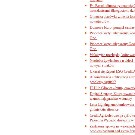
budynku
Psi Patrol i dinozaury opanują 
mieszkańcami Białegostoku dzi
Otwocka placówka zmienia lecze
nowotworów
Domowe biuro: pomysł zamiast
Pionowe karty i ulepszony Goog
One.
Pionowe karty i ulepszony Goog
One.
Wakacyjne przekąski, które war
Neofobia żywieniowa u dzieci 
nowych smaków
Ukazał się Raport ESG Credit A
Automatyzacja i cyfryzacja słu
problemy szpitali?
IT Hub Gliwice - biura, cowork
Digital Signage. Zintegrowane
wzmacniają przekaz wizualny
Lena Lighting zmodernizowała o
gminie Gierałtowice
Credit Agricole rozwija cyfrow
Pakiet na Wypadki dostępny w
Zasłużony spokój na wakacjach
problem nadzoru nad siecią fi