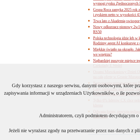
wymogi rynku Zjednoczonych 
Grupa Roca zamyka 2025 rok z
i zyskiem netto w wysokości 4
Trwa lato z Akademią swisspor
Nowy odkurzacz pionowy 2w1 
RS50
Polska technologia idzie łeb w
Rodzimy agent AI konkuruje z 
Miękkie światło na okrągło. Ja
we wnętrzu?
Najbardziej puszyste miejsce te
Czekolady E.Wedel
Ostatni Mieszkaniowy Dzień O
na całą ofertę w Grupie Murapo
Rozwiązania przeciwpaniczne 
Gdy korzystasz z naszego serwisu, danymi osobowymi, które p
Ceny surowców pod presją. Jak 
zapisywania informacji w urządzeniach Użytkowników, o ile pozwol
Cieśniny Ormuz wpływa na bra
Tylko 6% liderów CX chce pełne
klienta
Odwaga formy, precyzja technol
Administratorem, czyli podmiotem decydującym o t
L20 Roca
Jeżeli nie wyrażasz zgody na przetwarzanie przez nas danych z p