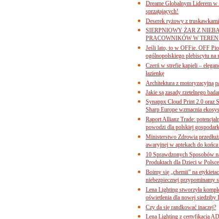
Dreame Globalnym Liderem w k
sprzątających!
Deserek ryżowy z truskawkami
SIERPNIOWY ŻAR Z NIEB
PRACOWNIKÓW W TERENI
Jeśli lato, to w OFFie. OFF P
ogólnopolskiego plebiscytu na 
Czerń w strefie kąpieli – eleg
łazienkę
Architektura z motoryzacyjną p
Jakie są zasady rzetelnego bad
Synappx Cloud Print 2.0 oraz 
Sharp Europe wzmacnia ekosys
Raport Allianz Trade: potencjal
powodzi dla polskiej gospodark
Ministerstwo Zdrowia przedłuża
awaryjnej w aptekach do końca
10 Sprawdzonych Sposobów na
Produktach dla Dzieci w Pols
Boimy się „chemii” na etykieta
niebezpiecznej przypominamy s
Lena Lighting stworzyła komp
oświetlenia dla nowej siedziby
Czy da się randkować inaczej?
Lena Lighting z certyfikacj