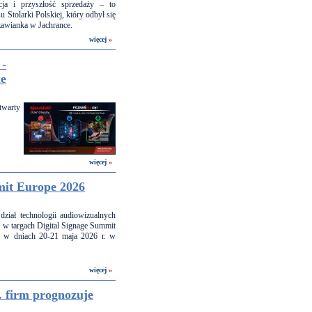
cja i przyszłość sprzedaży – to
Stolarki Polskiej, który odbył się
awianka w Jachrance.
więcej
»
 -
ie
twarty
więcej
»
mit Europe 2026
dział technologii audiowizualnych
 w targach Digital Signage Summit
ę w dniach 20-21 maja 2026 r. w
więcej
»
. firm prognozuje