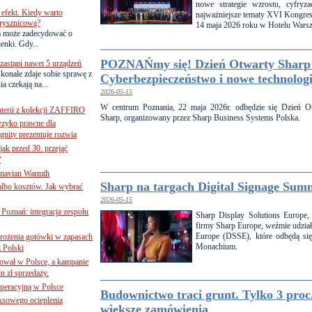
nowe strategie wzrostu, cyfryza
efekt. Kiedy warto
najważniejsze tematy XVI Kongresu 
rysznicową?
14 maja 2026 roku w Hotelu Warsz
a może zadecydować o
ienki. Gdy...
POZNAŃmy się! Dzień Otwarty Sharp
astąpi nawet 5 urządzeń
onale zdaje sobie sprawę z
Cyberbezpieczeństwo i nowe technolog
a czekają na...
2026-05-15
W centrum Poznania, 22 maja 2026r. odbędzie się Dzień O
terii z kolekcji ZAFFIRO
Sharp, organizowany przez Sharp Business Systems Polska.
yzyko prawne dla
gnity prezentuje rozwią
jak przed 30. przejąć
?
inavian Warmth
Sharp na targach Digital Signage Sum
 albo kosztów. Jak wybrać
2026-05-15
oznań: integracja zespołu
Sharp Display Solutions Europe, 
firmy Sharp Europe, weźmie udział
Europe (DSSE), które odbędą si
mrożenia gotówki w zapasach
Monachium.
z Polski
ował w Polsce, a kampanie
n zł sprzedaży.
operacyjną w Polsce
Budownictwo traci grunt. Tylko 3 proc
ksowego ocieplenia
większe zamówienia