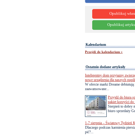
Opublikuj włas
Opublikuj artyku
Kalendarium
Przejdź do kalendarium »
Ostatnio dodane artykuły
Inteligentny dom przyjazny zwierz
nowe urządzenia dla naszych pupil
W ofercie marki Dreame debiutują 
zaawansowane...
Przyjdź do biura s
pakiet korzyści d
Sierpień to dobry
biuro sprzedaży Gr
1-7 sierpnia – Światowy Tydzień K
Dlaczego podczas karmienia piersią
pić?...