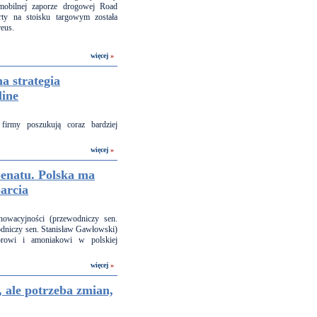
bilnej zaporze drogowej Road
rty na stoisku targowym została
eus.
więcej
»
na strategia
line
firmy poszukują coraz bardziej
więcej
»
Senatu. Polska ma
arcia
owacyjności (przewodniczy sen.
dniczy sen. Stanisław Gawłowski)
orowi i amoniakowi w polskiej
więcej
»
, ale potrzeba zmian,