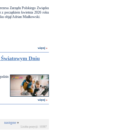
rezesa Zarządu Polskiego Związku
 z początkiem kwietnia 2026 roku
ku objął Adrian Miałkowski.
więcej
»
 Światowym Dniu
godzin
więcej
»
następne
»
Liczba pozycji: 10387