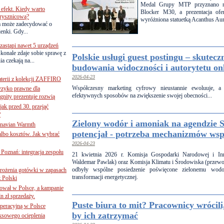
Medal Grupy MTP przyznano mo
efekt. Kiedy warto
Blocker M30, a prezentacja ofe
rysznicową?
wyróżniona statuetką Acanthus Aur
a może zadecydować o
ienki. Gdy...
astąpi nawet 5 urządzeń
onale zdaje sobie sprawę z
Polskie usługi guest postingu – skutecz
a czekają na...
budowania widoczności i autorytetu on
2026-04-23
terii z kolekcji ZAFFIRO
Współczesny marketing cyfrowy nieustannie ewoluuje, a 
yzyko prawne dla
efektywnych sposobów na zwiększenie swojej obecności...
gnity prezentuje rozwią
jak przed 30. przejąć
?
Zielony wodór i amoniak na agendzie 
inavian Warmth
potencjał - potrzeba mechanizmów wsp
 albo kosztów. Jak wybrać
2026-04-23
oznań: integracja zespołu
21 kwietnia 2026 r. Komisja Gospodarki Narodowej i Inn
Waldemar Pawlak) oraz Komisja Klimatu i Środowiska (przewo
odbyły wspólne posiedzenie poświęcone zielonemu wod
mrożenia gotówki w zapasach
transformacji energetycznej.
z Polski
ował w Polsce, a kampanie
n zł sprzedaży.
Puste biura to mit? Pracownicy wrócili
operacyjną w Polsce
by ich zatrzymać
ksowego ocieplenia