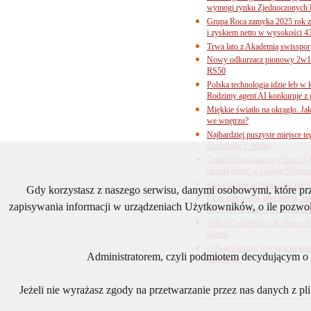
wymogi rynku Zjednoczonych 
Grupa Roca zamyka 2025 rok z
i zyskiem netto w wysokości 4
Trwa lato z Akademią swisspor
Nowy odkurzacz pionowy 2w1 
RS50
Polska technologia idzie łeb w
Rodzimy agent AI konkuruje z 
Miękkie światło na okrągło. Ja
we wnętrzu?
Najbardziej puszyste miejsce te
Czekolady E.Wedel
Ostatni Mieszkaniowy Dzień O
na całą ofertę w Grupie Murapo
Rozwiązania przeciwpaniczne 
Gdy korzystasz z naszego serwisu, danymi osobowymi, które p
Ceny surowców pod presją. Jak 
zapisywania informacji w urządzeniach Użytkowników, o ile pozwol
Cieśniny Ormuz wpływa na bra
Tylko 6% liderów CX chce pełne
klienta
Odwaga formy, precyzja technol
Administratorem, czyli podmiotem decydującym o t
L20 Roca
Jeżeli nie wyrażasz zgody na przetwarzanie przez nas danych z p