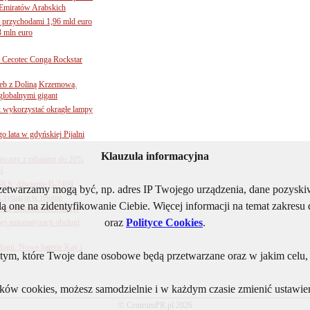
Emiratów Arabskich
 przychodami 1,96 mld euro
3 mln euro
Cecotec Conga Rockstar
 łeb z Doliną Krzemową.
globalnymi gigant
k wykorzystać okrągłe lampy
go lata w gdyńskiej Pijalni
Klauzula informacyjna
twarty z rabatami do 20%
l
BKS: dźwignia B-7404
rzetwarzamy mogą być, np. adres IP Twojego urządzenia, dane pozys
sytuacja w rejonie
ą one na zidentyfikowanie Ciebie. Więcej informacji na temat zakres
nżę chemii budowlanej?
oraz
Polityce Cookies
.
j automatyzacji obsługi
ogii. Nowe baterie Kay i
ym, które Twoje dane osobowe będą przetwarzane oraz w jakim celu, i
lików cookies, możesz samodzielnie i w każdym czasie zmienić ustawien
© CentrumPR.pl 2026