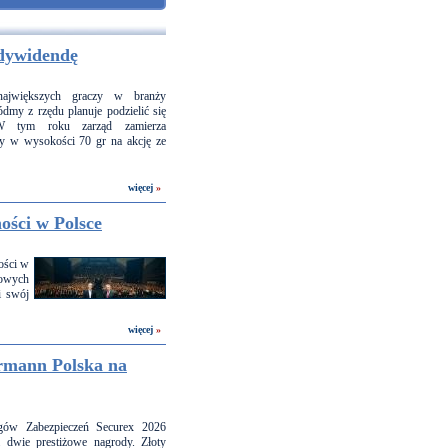
 dywidendę
ajwiększych graczy w branży
ódmy z rzędu planuje podzielić się
 W tym roku zarząd zamierza
 w wysokości 70 gr na akcję ze
więcej
»
ności w Polsce
ości w
wowych
i swój
więcej
»
örmann Polska na
gów Zabezpieczeń Securex 2026
 dwie prestiżowe nagrody. Złoty