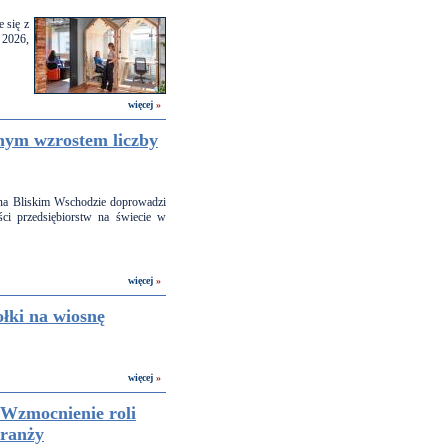
 się z
 2026,
więcej
»
lnym wzrostem liczby
t na Bliskim Wschodzie doprowadzi
ci przedsiębiorstw na świecie w
więcej
»
ołki na wiosnę
więcej
»
Wzmocnienie roli
ranży