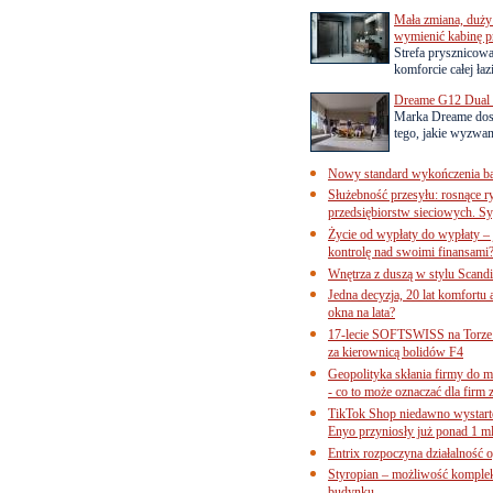
Mała zmiana, duży 
wymienić kabinę p
Strefa prysznicow
komforcie całej łaz
Dreame G12 Dual z
Marka Dreame dosk
tego, jakie wyzwani
Nowy standard wykończenia ba
Służebność przesyłu: rosnące r
przedsiębiorstw sieciowych. Sy
Życie od wypłaty do wypłaty – 
kontrolę nad swoimi finansami
Wnętrza z duszą w stylu Scand
Jedna decyzja, 20 lat komfortu
okna na lata?
17-lecie SOFTSWISS na Torze P
za kierownicą bolidów F4
Geopolityka skłania firmy do 
- co to może oznaczać dla firm 
TikTok Shop niedawno wystart
Enyo przyniosły już ponad 1 ml
Entrix rozpoczyna działalność 
Styropian – możliwość komple