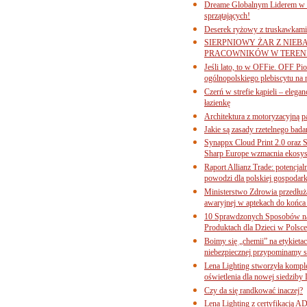
Dreame Globalnym Liderem w k
sprzątających!
Deserek ryżowy z truskawkami
SIERPNIOWY ŻAR Z NIEB
PRACOWNIKÓW W TERENI
Jeśli lato, to w OFFie. OFF P
ogólnopolskiego plebiscytu na 
Czerń w strefie kąpieli – eleg
łazienkę
Architektura z motoryzacyjną p
Jakie są zasady rzetelnego bad
Synappx Cloud Print 2.0 oraz 
Sharp Europe wzmacnia ekosys
Raport Allianz Trade: potencjal
powodzi dla polskiej gospodark
Ministerstwo Zdrowia przedłuża
awaryjnej w aptekach do końca
10 Sprawdzonych Sposobów na
Produktach dla Dzieci w Pols
Boimy się „chemii” na etykieta
niebezpiecznej przypominamy s
Lena Lighting stworzyła komp
oświetlenia dla nowej siedziby
Czy da się randkować inaczej?
Lena Lighting z certyfikacj