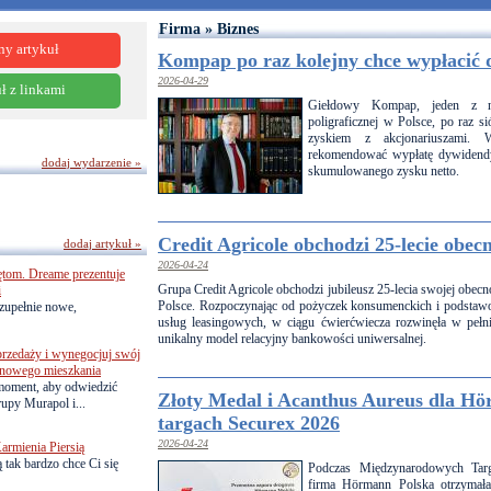
Firma » Biznes
ny artykuł
Kompap po raz kolejny chce wypłacić
2026-04-29
ł z linkami
Giełdowy Kompap, jeden z n
poligraficznej w Polsce, po raz si
zyskiem z akcjonariuszami.
rekomendować wypłatę dywidendy
dodaj wydarzenie »
skumulowanego zysku netto.
Credit Agricole obchodzi 25-lecie obec
dodaj artykuł »
2026-04-24
ętom. Dreame prezentuje
Grupa Credit Agricole obchodzi jubileusz 25-lecia swojej obecn
i
Polsce. Rozpoczynając od pożyczek konsumenckich i podsta
zupełnie nowe,
usług leasingowych, w ciągu ćwierćwiecza rozwinęła w pełn
unikalny model relacyjny bankowości uniwersalnej.
przedaży i wynegocjuj swój
o nowego mieszkania
 moment, aby odwiedzić
Złoty Medal i Acanthus Aureus dla H
upy Murapol i...
targach Securex 2026
2026-04-24
armienia Piersią
 tak bardzo chce Ci się
Podczas Międzynarodowych Tar
firma Hörmann Polska otrzymała