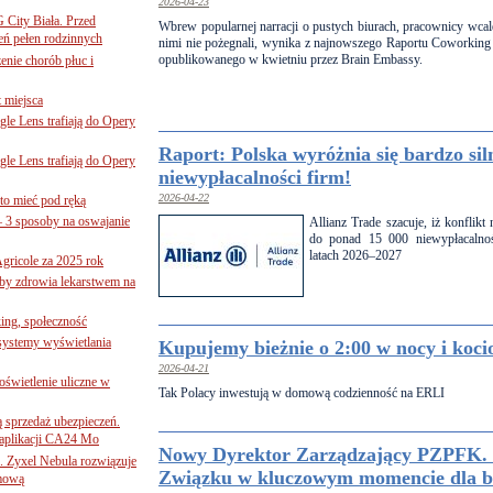
2026-04-23
G City Biała. Przed
Wbrew popularnej narracji o pustych biurach, pracownicy wcale
eń pełen rodzinnych
nimi nie pożegnali, wynika z najnowszego Raportu Coworking
opublikowanego w kwietniu przez Brain Embassy.
nie chorób płuc i
 miejsca
le Lens trafiają do Opery
Raport: Polska wyróżnia się bardzo si
le Lens trafiają do Opery
niewypłacalności firm!
2026-04-22
to mieć pod ręką
– 3 sposoby na oswajanie
Allianz Trade szacuje, iż konflik
do ponad 15 000 niewypłacalnoś
latach 2026–2027
gricole za 2025 rok
żby zdrowia lekarstwem na
ing, społeczność
 systemy wyświetlania
Kupujemy bieżnie o 2:00 w nocy i koci
2026-04-21
świetlenie uliczne w
Tak Polacy inwestują w domową codzienność na ERLI
ą sprzedaż ubezpieczeń.
 aplikacji CA24 Mo
Nowy Dyrektor Zarządzający PZPFK. 
. Zyxel Nebula rozwiązuje
Związku w kluczowym momencie dla b
rmową