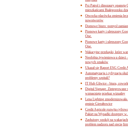
budynku
Psi Patrol i dinozaury opanują 
mieszkańcami Białegostoku dzi
Otwocka placówka zmienia lecze
nowotworów
Domowe biuro: pomysł zamiast
Pionowe karty i ulepszony Goog
One.
Pionowe karty i ulepszony Goog
One.
Wakacyjne przekąski, które war
Neofobia żywieniowa u dzieci 
nowych smaków
Ukazał się Raport ESG Credit A
Automatyzacja i cyfryzacja słu
problemy szpitali?
IT Hub Gliwice - biura, cowork
Digital Signage. Zintegrowane
wzmacniają przekaz wizualny
Lena Lighting zmodernizowała o
gminie Gierałtowice
Credit Agricole rozwija cyfrow
Pakiet na Wypadki dostępny w
Zasłużony spokój na wakacjach
problem nadzoru nad siecią fi