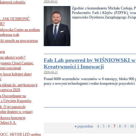
2026-04-21
ategorii robotów
Zgodnie z komunikatem Michała Czekaja, P
Producentów Farb i Klejów (PZPFK), wraz
stanowisko Dyrektora Zarządzającego Związ
A. JAK OCHRONIĆ
E?
iotrkowska Center na podium
najlepszą wak
ancki sposób na nowoczesną
asją
ania jakości wody?
Fab Lab powered by WIŚNIOWSKI w
Synappx Cloud Capture.
Kreatywności i Innowacji
tem rozwiązań
2026-04-21
ny koszt kolejnej dużej
i
Ponad 6000 uczestników warsztatów w 6 miesięcy, blisko 900 
pracy z nowymi technologiami i realne kompetencje przyszłości
 pilotaż ds. antykoncepcji
 czerwca 2028
 Oszczędzanie na
ce z Użyciem Kuponów
ch. O tej naprawdę
obie dopiero w sytuacj
leksową koncepcję
 Dektra S.A.
«
poprzednie
4
|
5
|
6
|
7
|
8
|
9
|
10
|
ą ADQCC. SKVER LED spełnia