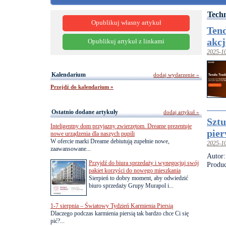
Techn
Opublikuj własny artykuł
Tend
akc
Opublikuj artykuł z linkami
2025-1
Kalendarium
dodaj wydarzenie »
Przejdź do kalendarium »
Ostatnio dodane artykuły
dodaj artykuł »
Sztu
Inteligentny dom przyjazny zwierzętom. Dreame prezentuje
pier
nowe urządzenia dla naszych pupili
W ofercie marki Dreame debiutują zupełnie nowe,
2025-1
zaawansowane...
Autor
Przyjdź do biura sprzedaży i wynegocjuj swój
Produ
pakiet korzyści do nowego mieszkania
Sierpień to dobry moment, aby odwiedzić
biuro sprzedaży Grupy Murapol i...
1-7 sierpnia – Światowy Tydzień Karmienia Piersią
Dlaczego podczas karmienia piersią tak bardzo chce Ci się
pić?...