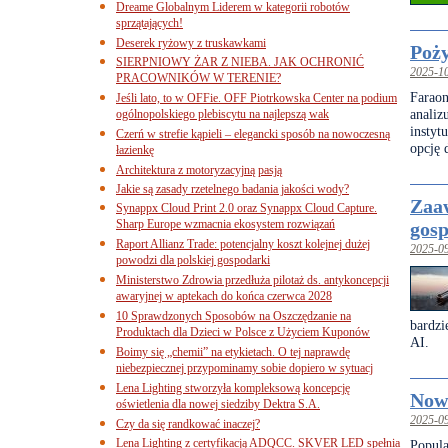
Dreame Globalnym Liderem w kategorii robotów
sprzątających!
Deserek ryżowy z truskawkami
Poży
SIERPNIOWY ŻAR Z NIEBA. JAK OCHRONIĆ
2025-1
PRACOWNIKÓW W TERENIE?
Faraon
Jeśli lato, to w OFFie. OFF Piotrkowska Center na podium
anali
ogólnopolskiego plebiscytu na najlepszą wak
insty
Czerń w strefie kąpieli – elegancki sposób na nowoczesną
opcję d
łazienkę
Architektura z motoryzacyjną pasją
Jakie są zasady rzetelnego badania jakości wody?
Zaa
Synappx Cloud Print 2.0 oraz Synappx Cloud Capture.
Sharp Europe wzmacnia ekosystem rozwiązań
gosp
Raport Allianz Trade: potencjalny koszt kolejnej dużej
2025-0
powodzi dla polskiej gospodarki
Ministerstwo Zdrowia przedłuża pilotaż ds. antykoncepcji
awaryjnej w aptekach do końca czerwca 2028
10 Sprawdzonych Sposobów na Oszczędzanie na
bardzi
Produktach dla Dzieci w Polsce z Użyciem Kuponów
AI.
Boimy się „chemii” na etykietach. O tej naprawdę
niebezpiecznej przypominamy sobie dopiero w sytuacj
Lena Lighting stworzyła kompleksową koncepcję
Now
oświetlenia dla nowej siedziby Dektra S.A.
2025-0
Czy da się randkować inaczej?
Lena Lighting z certyfikacją ADQCC. SKVER LED spełnia
Popul