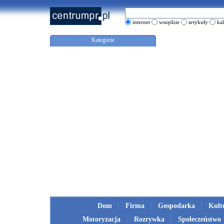
internet
wszędzie
artykuły
ka
Kategorie
Dom
Firma
Gospodarka
Kult
Motoryzacja
Rozrywka
Społeczeństwo