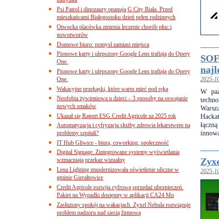
budynku
Psi Patrol i dinozaury opanują G City Biała. Przed
mieszkańcami Białegostoku dzień pełen rodzinnych
Otwocka placówka zmienia leczenie chorób płuc i
nowotworów
Domowe biuro: pomysł zamiast miejsca
Pionowe karty i ulepszony Google Lens trafiają do Opery
SOF
One.
najl
Pionowe karty i ulepszony Google Lens trafiają do Opery
One.
2025-1
Wakacyjne przekąski, które warto mieć pod ręką
W paź
Neofobia żywieniowa u dzieci – 3 sposoby na oswajanie
techn
nowych smaków
Warsz
Ukazał się Raport ESG Credit Agricole za 2025 rok
Hackat
łączn
Automatyzacja i cyfryzacja służby zdrowia lekarstwem na
innowa
problemy szpitali?
IT Hub Gliwice - biura, coworking, społeczność
Digital Signage. Zintegrowane systemy wyświetlania
Zyxe
wzmacniają przekaz wizualny
Lena Lighting zmodernizowała oświetlenie uliczne w
2025-1
gminie Gierałtowice
Credit Agricole rozwija cyfrową sprzedaż ubezpieczeń.
Pakiet na Wypadki dostępny w aplikacji CA24 Mo
Zasłużony spokój na wakacjach. Zyxel Nebula rozwiązuje
problem nadzoru nad siecią firmową