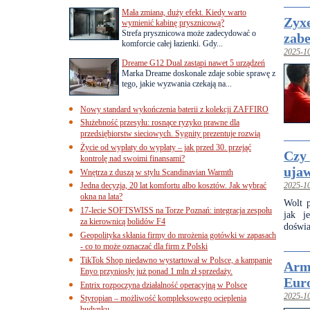
Mała zmiana, duży efekt. Kiedy warto
Zyxe
wymienić kabinę prysznicową?
Strefa prysznicowa może zadecydować o
zabe
komforcie całej łazienki. Gdy...
2025-1
Dreame G12 Dual zastąpi nawet 5 urządzeń
Marka Dreame doskonale zdaje sobie sprawę z
tego, jakie wyzwania czekają na...
Nowy standard wykończenia baterii z kolekcji ZAFFIRO
Służebność przesyłu: rosnące ryzyko prawne dla
przedsiębiorstw sieciowych. Sygnity prezentuje rozwią
Życie od wypłaty do wypłaty – jak przed 30. przejąć
Czy 
kontrolę nad swoimi finansami?
ujaw
Wnętrza z duszą w stylu Scandinavian Warmth
Jedna decyzja, 20 lat komfortu albo kosztów. Jak wybrać
2025-1
okna na lata?
Wolt p
17-lecie SOFTSWISS na Torze Poznań: integracja zespołu
jak j
za kierownicą bolidów F4
doświa
Geopolityka skłania firmy do mrożenia gotówki w zapasach
- co to może oznaczać dla firm z Polski
TikTok Shop niedawno wystartował w Polsce, a kampanie
Arma
Enyo przyniosły już ponad 1 mln zł sprzedaży.
Eur
Entrix rozpoczyna działalność operacyjną w Polsce
2025-1
Styropian – możliwość kompleksowego ocieplenia