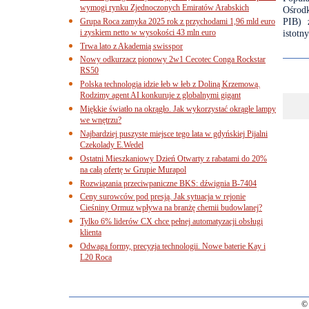
wymogi rynku Zjednoczonych Emiratów Arabskich
Ośrod
PIB) z
Grupa Roca zamyka 2025 rok z przychodami 1,96 mld euro
i zyskiem netto w wysokości 43 mln euro
istotn
Trwa lato z Akademią swisspor
Nowy odkurzacz pionowy 2w1 Cecotec Conga Rockstar
RS50
Polska technologia idzie łeb w łeb z Doliną Krzemową.
Rodzimy agent AI konkuruje z globalnymi gigant
Miękkie światło na okrągło. Jak wykorzystać okrągłe lampy
we wnętrzu?
Najbardziej puszyste miejsce tego lata w gdyńskiej Pijalni
Czekolady E.Wedel
Ostatni Mieszkaniowy Dzień Otwarty z rabatami do 20%
na całą ofertę w Grupie Murapol
Rozwiązania przeciwpaniczne BKS: dźwignia B-7404
Ceny surowców pod presją. Jak sytuacja w rejonie
Cieśniny Ormuz wpływa na branżę chemii budowlanej?
Tylko 6% liderów CX chce pełnej automatyzacji obsługi
klienta
Odwaga formy, precyzja technologii. Nowe baterie Kay i
L20 Roca
© 