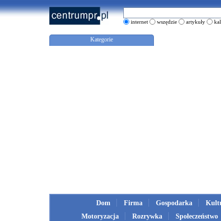
internet
wszędzie
artykuły
ka
Kategorie
Dom
Firma
Gospodarka
Kult
Motoryzacja
Rozrywka
Społeczeństwo