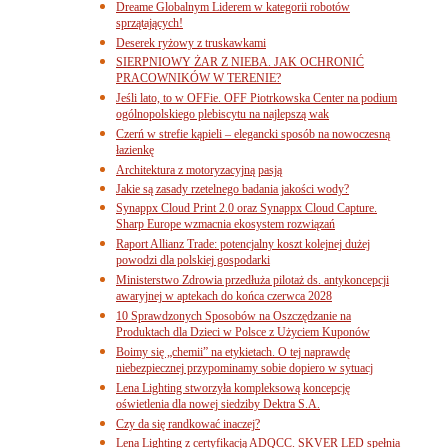
Dreame Globalnym Liderem w kategorii robotów
sprzątających!
Deserek ryżowy z truskawkami
SIERPNIOWY ŻAR Z NIEBA. JAK OCHRONIĆ
PRACOWNIKÓW W TERENIE?
Jeśli lato, to w OFFie. OFF Piotrkowska Center na podium
ogólnopolskiego plebiscytu na najlepszą wak
Czerń w strefie kąpieli – elegancki sposób na nowoczesną
łazienkę
Architektura z motoryzacyjną pasją
Jakie są zasady rzetelnego badania jakości wody?
Synappx Cloud Print 2.0 oraz Synappx Cloud Capture.
Sharp Europe wzmacnia ekosystem rozwiązań
Raport Allianz Trade: potencjalny koszt kolejnej dużej
powodzi dla polskiej gospodarki
Ministerstwo Zdrowia przedłuża pilotaż ds. antykoncepcji
awaryjnej w aptekach do końca czerwca 2028
10 Sprawdzonych Sposobów na Oszczędzanie na
Produktach dla Dzieci w Polsce z Użyciem Kuponów
Boimy się „chemii” na etykietach. O tej naprawdę
niebezpiecznej przypominamy sobie dopiero w sytuacj
Lena Lighting stworzyła kompleksową koncepcję
oświetlenia dla nowej siedziby Dektra S.A.
Czy da się randkować inaczej?
Lena Lighting z certyfikacją ADQCC. SKVER LED spełnia