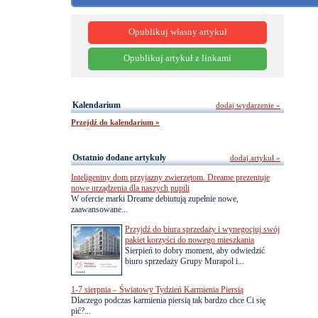
Opublikuj własny artykuł
Opublikuj artykuł z linkami
Kalendarium
dodaj wydarzenie »
Przejdź do kalendarium »
Ostatnio dodane artykuły
dodaj artykuł »
Inteligentny dom przyjazny zwierzętom. Dreame prezentuje
nowe urządzenia dla naszych pupili
W ofercie marki Dreame debiutują zupełnie nowe,
zaawansowane...
Przyjdź do biura sprzedaży i wynegocjuj swój
pakiet korzyści do nowego mieszkania
Sierpień to dobry moment, aby odwiedzić
biuro sprzedaży Grupy Murapol i...
1-7 sierpnia – Światowy Tydzień Karmienia Piersią
Dlaczego podczas karmienia piersią tak bardzo chce Ci się
pić?...