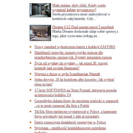
Mała zmiana, duży efekt. Kiedy warto
wymienić kabinę prysznicową?
Strefa prysznicowa może zadecydować o
komforcie całej łazienki. Gdy...
Dreame G12 Dual zastąpi nawet 5 urządzeń
Marka Dreame doskonale zdaje sobie sprawę z
tego, jakie wyzwania czekają na...
Nowy standard wykończenia baterii z kolekcji ZAFFIRO
Służebność przesyłu: rosnące ryzyko prawne dla
przedsiębiorstw sieciowych. Sygnity prezentuje rozwią
Życie od wypłaty do wypłaty – jak przed 30. przejąć
kontrolę nad swoimi finansami?
Wnętrza z duszą w stylu Scandinavian Warmth
Jedna decyzja, 20 lat komfortu albo kosztów. Jak wybrać
okna na lata?
17-lecie SOFTSWISS na Torze Poznań: integracja zespołu
za kierownicą bolidów F4
Geopolityka skłania firmy do mrożenia gotówki w zapasach
- co to może oznaczać dla firm z Polski
TikTok Shop niedawno wystartował w Polsce, a kampanie
Enyo przyniosły już ponad 1 mln zł sprzedaży.
Entrix rozpoczyna działalność operacyjną w Polsce
Styropian – możliwość kompleksowego ocieplenia