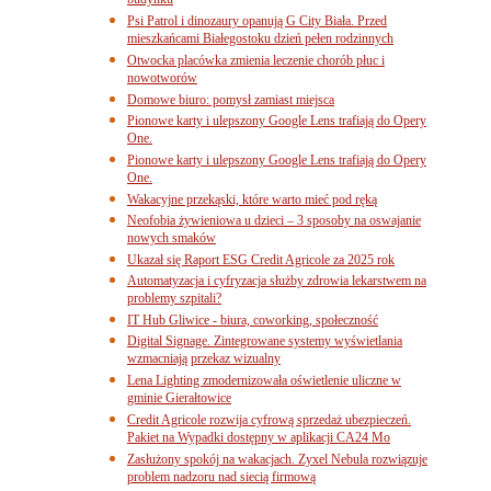
budynku
Psi Patrol i dinozaury opanują G City Biała. Przed
mieszkańcami Białegostoku dzień pełen rodzinnych
Otwocka placówka zmienia leczenie chorób płuc i
nowotworów
Domowe biuro: pomysł zamiast miejsca
Pionowe karty i ulepszony Google Lens trafiają do Opery
One.
Pionowe karty i ulepszony Google Lens trafiają do Opery
One.
Wakacyjne przekąski, które warto mieć pod ręką
Neofobia żywieniowa u dzieci – 3 sposoby na oswajanie
nowych smaków
Ukazał się Raport ESG Credit Agricole za 2025 rok
Automatyzacja i cyfryzacja służby zdrowia lekarstwem na
problemy szpitali?
IT Hub Gliwice - biura, coworking, społeczność
Digital Signage. Zintegrowane systemy wyświetlania
wzmacniają przekaz wizualny
Lena Lighting zmodernizowała oświetlenie uliczne w
gminie Gierałtowice
Credit Agricole rozwija cyfrową sprzedaż ubezpieczeń.
Pakiet na Wypadki dostępny w aplikacji CA24 Mo
Zasłużony spokój na wakacjach. Zyxel Nebula rozwiązuje
problem nadzoru nad siecią firmową