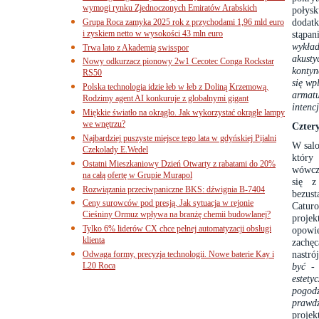
wymogi rynku Zjednoczonych Emiratów Arabskich
połys
dodat
Grupa Roca zamyka 2025 rok z przychodami 1,96 mld euro
i zyskiem netto w wysokości 43 mln euro
stąpa
wykład
Trwa lato z Akademią swisspor
akust
Nowy odkurzacz pionowy 2w1 Cecotec Conga Rockstar
kontyn
RS50
się wp
Polska technologia idzie łeb w łeb z Doliną Krzemową.
armat
Rodzimy agent AI konkuruje z globalnymi gigant
intenc
Miękkie światło na okrągło. Jak wykorzystać okrągłe lampy
we wnętrzu?
Czter
Najbardziej puszyste miejsce tego lata w gdyńskiej Pijalni
W salo
Czekolady E.Wedel
który
Ostatni Mieszkaniowy Dzień Otwarty z rabatami do 20%
wówcza
na całą ofertę w Grupie Murapol
się z
Rozwiązania przeciwpaniczne BKS: dźwignia B-7404
bezus
Ceny surowców pod presją. Jak sytuacja w rejonie
Catur
Cieśniny Ormuz wpływa na branżę chemii budowlanej?
proje
Tylko 6% liderów CX chce pełnej automatyzacji obsługi
opowi
klienta
zachęc
nastr
Odwaga formy, precyzja technologii. Nowe baterie Kay i
L20 Roca
być
- 
estet
pogodz
prawd
projek