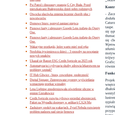
budynku
„beżow
Psi Patrol i dinozaury opanują G City Biała. Przed
Kontr
mieszkańcami Białegostoku dzień pełen rodzinnych
-
Zacz
Otwocka placówka zmienia leczenie chorób płuc i
dodała
nowotworów
Catur
Domowe biuro: pomysł zamiast miejsca
taupe.
Pionowe karty i ulepszony Google Lens trafiają do Opery
się sy
One.
tłumac
Pionowe karty i ulepszony Google Lens trafiają do Opery
się ch
One.
Wprow
Wakacyjne przekąski, które warto mieć pod ręką
stłumi
Neofobia żywieniowa u dzieci – 3 sposoby na oswajanie
motyw
nowych smaków
trójw
Ukazał się Raport ESG Credit Agricole za 2025 rok
Grafic
Automatyzacja i cyfryzacja służby zdrowia lekarstwem na
równie
problemy szpitali?
Funkc
IT Hub Gliwice - biura, coworking, społeczność
Digital Signage. Zintegrowane systemy wyświetlania
Proje
wzmacniają przekaz wizualny
wnętr
dbałoś
Lena Lighting zmodernizowała oświetlenie uliczne w
wenty
gminie Gierałtowice
lustre
Credit Agricole rozwija cyfrową sprzedaż ubezpieczeń.
sypial
Pakiet na Wypadki dostępny w aplikacji CA24 Mo
rozwią
Zasłużony spokój na wakacjach. Zyxel Nebula rozwiązuje
przypo
problem nadzoru nad siecią firmową