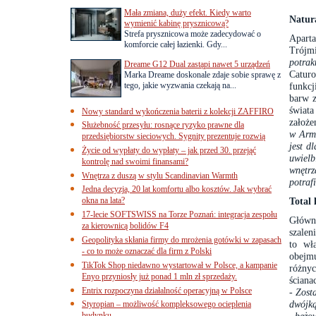
Mała zmiana, duży efekt. Kiedy warto
Natur
wymienić kabinę prysznicową?
Strefa prysznicowa może zadecydować o
Aparta
komforcie całej łazienki. Gdy...
Trójmi
potrak
Dreame G12 Dual zastąpi nawet 5 urządzeń
Catur
Marka Dreame doskonale zdaje sobie sprawę z
tego, jakie wyzwania czekają na...
funkcj
barw z
świat
Nowy standard wykończenia baterii z kolekcji ZAFFIRO
założe
Służebność przesyłu: rosnące ryzyko prawne dla
w Arme
przedsiębiorstw sieciowych. Sygnity prezentuje rozwią
jest d
Życie od wypłaty do wypłaty – jak przed 30. przejąć
uwielb
kontrolę nad swoimi finansami?
wnętrz
Wnętrza z duszą w stylu Scandinavian Warmth
potraf
Jedna decyzja, 20 lat komfortu albo kosztów. Jak wybrać
okna na lata?
Total 
17-lecie SOFTSWISS na Torze Poznań: integracja zespołu
Główn
za kierownicą bolidów F4
szalen
Geopolityka skłania firmy do mrożenia gotówki w zapasach
to wł
- co to może oznaczać dla firm z Polski
obejm
TikTok Shop niedawno wystartował w Polsce, a kampanie
różnyc
Enyo przyniosły już ponad 1 mln zł sprzedaży.
ściana
Entrix rozpoczyna działalność operacyjną w Polsce
-
Zost
dwójką
Styropian – możliwość kompleksowego ocieplenia