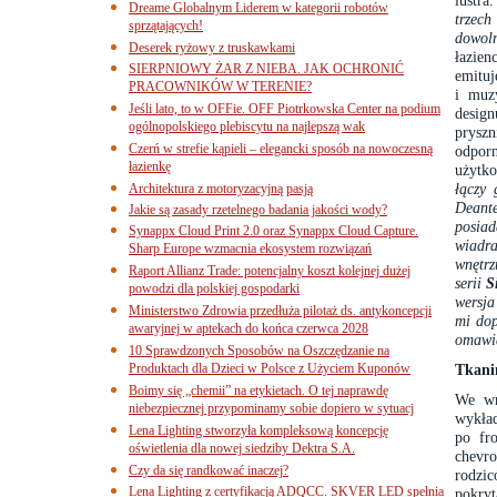
lustra
Dreame Globalnym Liderem w kategorii robotów
trzech
sprzątających!
dowoln
Deserek ryżowy z truskawkami
łazien
SIERPNIOWY ŻAR Z NIEBA. JAK OCHRONIĆ
emituj
PRACOWNIKÓW W TERENIE?
i muz
Jeśli lato, to w OFFie. OFF Piotrkowska Center na podium
desig
ogólnopolskiego plebiscytu na najlepszą wak
pryszn
Czerń w strefie kąpieli – elegancki sposób na nowoczesną
odporn
łazienkę
użytk
łączy 
Architektura z motoryzacyjną pasją
Deante
Jakie są zasady rzetelnego badania jakości wody?
posia
Synappx Cloud Print 2.0 oraz Synappx Cloud Capture.
wiadr
Sharp Europe wzmacnia ekosystem rozwiązań
wnętrz
Raport Allianz Trade: potencjalny koszt kolejnej dużej
serii
S
powodzi dla polskiej gospodarki
wersja
Ministerstwo Zdrowia przedłuża pilotaż ds. antykoncepcji
mi dop
awaryjnej w aptekach do końca czerwca 2028
omawia
10 Sprawdzonych Sposobów na Oszczędzanie na
Produktach dla Dzieci w Polsce z Użyciem Kuponów
Tkani
Boimy się „chemii” na etykietach. O tej naprawdę
We wn
niebezpiecznej przypominamy sobie dopiero w sytuacj
wykład
Lena Lighting stworzyła kompleksową koncepcję
po fr
oświetlenia dla nowej siedziby Dektra S.A.
chevro
Czy da się randkować inaczej?
rodzic
Lena Lighting z certyfikacją ADQCC. SKVER LED spełnia
pokryt