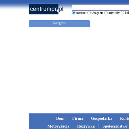
internet
wszędzie
artykuły
ka
Kategorie
Dom
Firma
Gospodarka
Kult
Motoryzacja
Rozrywka
Społeczeństwo