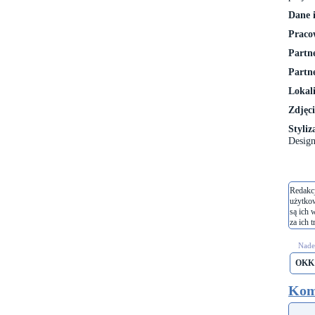
Dane i
Praco
Partn
Partne
Lokali
Zdjęci
Styliz
Design
Redakcj
użytko
są ich 
za ich t
Nades
OKK
Kom