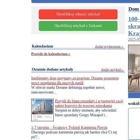
Dom 
Opublikuj własny artykuł
100-
skra
Opublikuj artykuł z linkami
Kra
2025-0
Kalendarium
dodaj wydarzenie »
Przejdź do kalendarium »
Ostatnio dodane artykuły
dodaj artykuł »
Inteligentny dom przyjazny zwierzętom. Dreame prezentuje
nowe urządzenia dla naszych pupili
W ofercie marki Dreame debiutują zupełnie nowe,
zaawansowane...
Przyjdź do biura sprzedaży i wynegocjuj swój
wokół
pakiet korzyści do nowego mieszkania
Sierpień to dobry moment, aby odwiedzić
biuro sprzedaży Grupy Murapol i...
1-7 sierpnia – Światowy Tydzień Karmienia Piersią
Dlaczego podczas karmienia piersią tak bardzo chce Ci się
pić?...