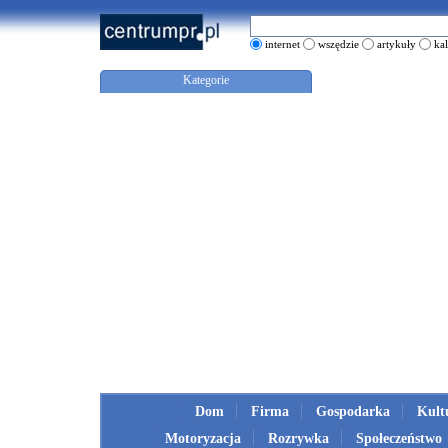
internet
wszędzie
artykuły
ka
Kategorie
Dom
Firma
Gospodarka
Kult
Motoryzacja
Rozrywka
Społeczeństwo