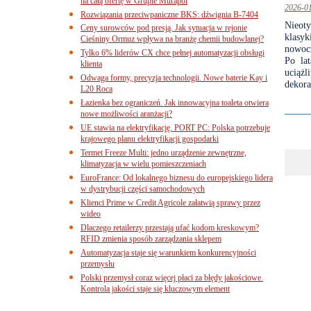
na całą ofertę w Grupie Murapol
2026-0
Rozwiązania przeciwpaniczne BKS: dźwignia B-7404
Nieot
Ceny surowców pod presją. Jak sytuacja w rejonie
klasyk
Cieśniny Ormuz wpływa na branżę chemii budowlanej?
nowocz
Tylko 6% liderów CX chce pełnej automatyzacji obsługi
Po lat
klienta
uciąż
Odwaga formy, precyzja technologii. Nowe baterie Kay i
dekora
L20 Roca
Łazienka bez ograniczeń. Jak innowacyjna toaleta otwiera
nowe możliwości aranżacji?
UE stawia na elektryfikację. PORT PC: Polska potrzebuje
krajowego planu elektryfikacji gospodarki
Termet Freeze Multi: jedno urządzenie zewnętrzne,
klimatyzacja w wielu pomieszczeniach
EuroFrance: Od lokalnego biznesu do europejskiego lidera
w dystrybucji części samochodowych
Klienci Prime w Credit Agricole załatwią sprawy przez
wideo
Dlaczego retailerzy przestają ufać kodom kreskowym?
RFID zmienia sposób zarządzania sklepem
Automatyzacja staje się warunkiem konkurencyjności
przemysłu
Polski przemysł coraz więcej płaci za błędy jakościowe.
Kontrola jakości staje się kluczowym element