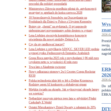
powodzi dla polskiej gospodarki
Ministerstwo Zdrowia przedłuża pilotaż ds. antykoncepcji
awaryjnej w aptekach do końca czerwca 2028
10 Sprawdzonych Sposobów na Oszczędzanie na
Produktach dla Dzieci w Polsce z Użyciem Kuponów
Wyso
Boimy się „chemii” na etykietach. O tej naprawdę
zna
niebezpiecznej przypominamy sobie dopiero w sytuacj
2026-0
Lena Lighting stworzyła kompleksową koncepcję
oświetlenia dla nowej siedziby Dektra S.A.
Prest
Czy da się randkować inaczej?
swoją
Lena Lighting z certyfikacją ADQCC. SKVER LED spełnia
nadesł
wymogi rynku Zjednoczonych Emiratów Arabskich
nagród
Grupa Roca zamyka 2025 rok z przychodami 1,96 mld euro
i zyskiem netto w wysokości 43 mln euro
Trwa lato z Akademią swisspor
ERK
Nowy odkurzacz pionowy 2w1 Cecotec Conga Rockstar
202
RS50
2026-0
Polska technologia idzie łeb w łeb z Doliną Krzemową.
Rodzimy agent AI konkuruje z globalnymi gigant
Do zd
Miękkie światło na okrągło. Jak wykorzystać okrągłe lampy
polski
we wnętrzu?
ERKA
Najbardziej puszyste miejsce tego lata w gdyńskiej Pijalni
Czekolady E.Wedel
Ostatni Mieszkaniowy Dzień Otwarty z rabatami do 20%
DIY: