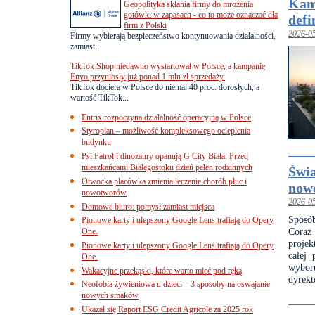
Kami
Geopolityka skłania firmy do mrożenia
gotówki w zapasach - co to może oznaczać dla
defi
firm z Polski
2026-0
Firmy wybierają bezpieczeństwo kontynuowania działalności,
zamiast...
TikTok Shop niedawno wystartował w Polsce, a kampanie
Enyo przyniosły już ponad 1 mln zł sprzedaży.
TikTok dociera w Polsce do niemal 40 proc. dorosłych, a
wartość TikTok...
Entrix rozpoczyna działalność operacyjną w Polsce
Styropian – możliwość kompleksowego ocieplenia
budynku
Psi Patrol i dinozaury opanują G City Biała. Przed
mieszkańcami Białegostoku dzień pełen rodzinnych
Świa
Otwocka placówka zmienia leczenie chorób płuc i
nowo
nowotworów
2026-0
Domowe biuro: pomysł zamiast miejsca
Sposó
Pionowe karty i ulepszony Google Lens trafiają do Opery
Coraz 
One.
projek
Pionowe karty i ulepszony Google Lens trafiają do Opery
całej 
One.
wybo
Wakacyjne przekąski, które warto mieć pod ręką
dyrekt
Neofobia żywieniowa u dzieci – 3 sposoby na oswajanie
nowych smaków
Ukazał się Raport ESG Credit Agricole za 2025 rok