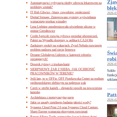
Zjaw
Automatyzacja i cyfryzacja służby zdrowia lekarstwem na
błęk
problemy szpitali?
IT Hub Gliwice - biura, coworking, społeczność
2026-0
Digital Signage. Zintegrowane systemy wyświetlania
wzmacniają przekaz wizualny
Lena Lighting zmodernizowała oświetlenie uliczne w
gminie Gierałtowice
Credit Agricole rozwija cyfrową sprzedaż ubezpieczeń.
Pakiet na Wypadki dostępny w aplikacji CA24 Mo
Zasłużony spokój na wakacjach. Zyxel Nebula rozwiązuje
problem nadzoru nad siecią firmową
Świa
Dreame Globalnym Liderem w kategorii robotów
robi
sprzątających!
Deserek ryżowy z truskawkami
2026-0
SIERPNIOWY ŻAR Z NIEBA. JAK OCHRONIĆ
Szkło
PRACOWNIKÓW W TERENIE?
funkc
Jeśli lato, to w OFFie. OFF Piotrkowska Center na podium
szklan
ogólnopolskiego plebiscytu na najlepszą wak
Czerń w strefie kąpieli – elegancki sposób na nowoczesną
łazienkę
Patt
Architektura z motoryzacyjną pasją
2026-0
Jakie są zasady rzetelnego badania jakości wody?
Synappx Cloud Print 2.0 oraz Synappx Cloud Capture.
Sharp Europe wzmacnia ekosystem rozwiązań
Raport Allianz Trade: potencjalny koszt kolejnej dużej