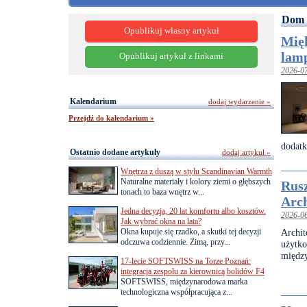
Dom 
Opublikuj własny artykuł
Mięk
lam
Opublikuj artykuł z linkami
2026-0
Kalendarium
dodaj wydarzenie »
Przejdź do kalendarium »
dodatk
Ostatnio dodane artykuły
dodaj artykuł »
Wnętrza z duszą w stylu Scandinavian Warmth
Naturalne materiały i kolory ziemi o głębszych
Rusz
tonach to baza wnętrz w...
Arch
Jedna decyzja, 20 lat komfortu albo kosztów.
2026-0
Jak wybrać okna na lata?
Okna kupuje się rzadko, a skutki tej decyzji
Archit
odczuwa codziennie. Zimą, przy...
użytk
między
17-lecie SOFTSWISS na Torze Poznań:
integracja zespołu za kierownicą bolidów F4
SOFTSWISS, międzynarodowa marka
technologiczna współpracująca z...