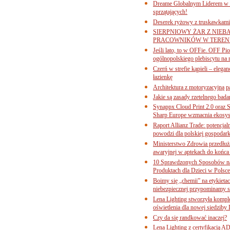
Dreame Globalnym Liderem w k
sprzątających!
Deserek ryżowy z truskawkami
SIERPNIOWY ŻAR Z NIEB
PRACOWNIKÓW W TERENI
Jeśli lato, to w OFFie. OFF P
ogólnopolskiego plebiscytu na 
Czerń w strefie kąpieli – eleg
łazienkę
Architektura z motoryzacyjną p
Jakie są zasady rzetelnego bad
Synappx Cloud Print 2.0 oraz 
Sharp Europe wzmacnia ekosys
Raport Allianz Trade: potencjal
powodzi dla polskiej gospodark
Ministerstwo Zdrowia przedłuża
awaryjnej w aptekach do końca
10 Sprawdzonych Sposobów na
Produktach dla Dzieci w Pols
Boimy się „chemii” na etykieta
niebezpiecznej przypominamy s
Lena Lighting stworzyła komp
oświetlenia dla nowej siedziby
Czy da się randkować inaczej?
Lena Lighting z certyfikacj