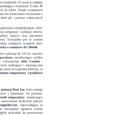
m urządzeniu. W zestawie znajduje
 modelujące o średnicach 33 mm, 40
ówki do loków. Dzięki wymiennym
ji bez konieczności korzystania z
 dzień jak i podczas wakacyjnych
ądzeniami wielofunkcyjnymi, które
j pielęgnacji i stylizacji włosów.
ędność miejsca oraz parametry
wej. Szczególnie jest to cenione
ukuje wydajnych urządzeń, które
erka e-commerce 4cv Mobile
.
tóry wykonuje do 110 tys. obrotów
powietrza
umożliwiający szybkie
1 wykorzystuje
efekt Coanda
-
ki stylizującej i automatycznie
ijać pasm na rozgrzaną lokówkę, co
oziomy temperatury
,
3 prędkości
 jonizacji Real Ion
, która emituje
osów i zmniejszać ich puszenie.
ontroli temperatury
monitorujący
d zniszczeniem. Końcówki pokryto
 migdałowym
, odpowiadającą za
kie rozwiązanie ogranicza ryzyko
ogłyby prowadzić do przesuszenia