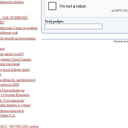
ategorii robotów
A. JAK OCHRONIĆ
Twój podpis:
E?
iotrkowska Center na podium
najlepszą wak
ancki sposób na nowoczesną
System ko
asją
ania jakości wody?
Synappx Cloud Capture.
tem rozwiązań
ny koszt kolejnej dużej
i
 pilotaż ds. antykoncepcji
 czerwca 2028
 Oszczędzanie na
ce z Użyciem Kuponów
ch. O tej naprawdę
obie dopiero w sytuacj
leksową koncepcję
 Dektra S.A.
ą ADQCC. SKVER LED spełnia