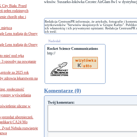
włosów. Suszarko-lokówka Cecotec AirGlam 8w1 w dystrybucji
G City Biała. Przed
eń pełen rodzinnych
nie chorób płuc i
Redakcja CentrumPR informuje, że artykuły, fotografie i koment
użytkowników "Serwisów skupionych w Grupie Kafito". Publiko
 miejsca
ich własnością i ich prywatnymi opiniami. Redakcja CentrumPR 
ich treść.
le Lens trafiają do Opery
Nadesłał:
le Lens trafiają do Opery
Rocket Science Communications
http://
to mieć pod ręką
– 3 sposoby na oswajanie
gricole za 2025 rok
żby zdrowia lekarstwem na
ing, społeczność
Komentarze (0)
 systemy wyświetlania
Twój komentarz:
świetlenie uliczne w
ą sprzedaż ubezpieczeń.
 aplikacji CA24 Mo
. Zyxel Nebula rozwiązuje
rmową