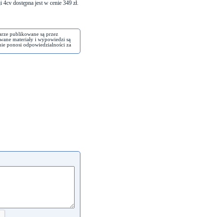
 4cv dostępna jest w
cenie 349 zł
.
arze publikowane są przez
wane materiały i wypowiedzi są
nie ponosi odpowiedzialności za