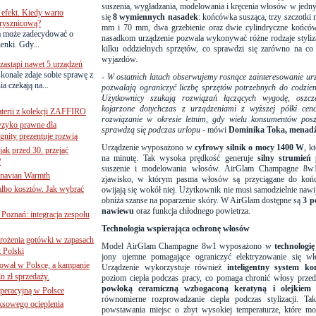
suszenia, wygładzania, modelowania i kręcenia włosów w jedny
efekt. Kiedy warto
się
8 wymiennych nasadek
: końcówka susząca, trzy szczotki
rysznicową?
mm i 70 mm, dwa grzebienie oraz dwie cylindryczne końc
a może zadecydować o
nasadkom urządzenie pozwala wykonywać różne rodzaje stylizac
ienki. Gdy...
kilku oddzielnych sprzętów, co sprawdzi się zarówno na co
wyjazdów.
astąpi nawet 5 urządzeń
onale zdaje sobie sprawę z
-
W ostatnich latach obserwujemy rosnące zainteresowanie urz
a czekają na...
pozwalają ograniczyć liczbę sprzętów potrzebnych do codzienne
Użytkownicy szukają rozwiązań łączących wygodę, oszcz
kojarzone dotychczas z urządzeniami z wyższej półki ceno
terii z kolekcji ZAFFIRO
rozwiązanie w okresie letnim, gdy wielu konsumentów posz
yzyko prawne dla
sprawdzą się podczas urlopu
- mówi
Dominika Toka, menadż
gnity prezentuje rozwią
Urządzenie wyposażono w
cyfrowy silnik o mocy 1400 W
, k
jak przed 30. przejąć
na minutę. Tak wysoka prędkość generuje
silny strumień 
?
suszenie i modelowania włosów. AirGlam Champagne 8w
inavian Warmth
zjawisko, w którym pasma włosów są przyciągane do końców
 albo kosztów. Jak wybrać
owijają się wokół niej. Użytkownik nie musi samodzielnie naw
obniża szanse na poparzenie skóry. W AirGlam dostępne są
3 p
nawiewu
oraz funkcja chłodnego powietrza.
oznań: integracja zespołu
Technologia wspierająca ochronę włosów
mrożenia gotówki w zapasach
Model AirGlam Champagne 8w1 wyposażono w
technologię
z Polski
jony ujemne pomagające ograniczyć elektryzowanie się wł
ował w Polsce, a kampanie
Urządzenie wykorzystuje również
inteligentny system k
n zł sprzedaży.
poziom ciepła podczas pracy, co pomaga chronić włosy prze
powłoką ceramiczną wzbogaconą keratyną i olejkiem
operacyjną w Polsce
równomierne rozprowadzanie ciepła podczas stylizacji. Ta
ksowego ocieplenia
powstawania miejsc o zbyt wysokiej temperaturze, które m