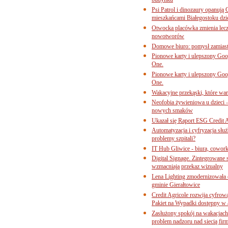
budynku
Psi Patrol i dinozaury opanują 
mieszkańcami Białegostoku dzi
Otwocka placówka zmienia lecze
nowotworów
Domowe biuro: pomysł zamiast
Pionowe karty i ulepszony Goog
One.
Pionowe karty i ulepszony Goog
One.
Wakacyjne przekąski, które war
Neofobia żywieniowa u dzieci 
nowych smaków
Ukazał się Raport ESG Credit A
Automatyzacja i cyfryzacja słu
problemy szpitali?
IT Hub Gliwice - biura, cowork
Digital Signage. Zintegrowane
wzmacniają przekaz wizualny
Lena Lighting zmodernizowała o
gminie Gierałtowice
Credit Agricole rozwija cyfrow
Pakiet na Wypadki dostępny w
Zasłużony spokój na wakacjach
problem nadzoru nad siecią fi