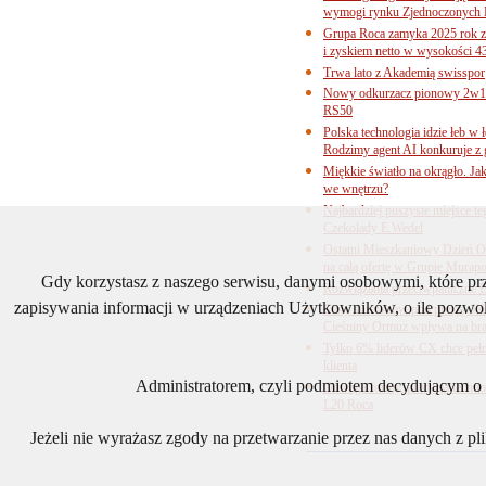
wymogi rynku Zjednoczonych 
Grupa Roca zamyka 2025 rok z
i zyskiem netto w wysokości 4
Trwa lato z Akademią swisspor
Nowy odkurzacz pionowy 2w1 
RS50
Polska technologia idzie łeb w
Rodzimy agent AI konkuruje z 
Miękkie światło na okrągło. Ja
we wnętrzu?
Najbardziej puszyste miejsce te
Czekolady E.Wedel
Ostatni Mieszkaniowy Dzień O
na całą ofertę w Grupie Murapo
Gdy korzystasz z naszego serwisu, danymi osobowymi, które p
Rozwiązania przeciwpaniczne 
zapisywania informacji w urządzeniach Użytkowników, o ile pozwol
Ceny surowców pod presją. Jak 
Cieśniny Ormuz wpływa na bra
Tylko 6% liderów CX chce pełne
klienta
Administratorem, czyli podmiotem decydującym o t
Odwaga formy, precyzja technol
L20 Roca
Jeżeli nie wyrażasz zgody na przetwarzanie przez nas danych z p