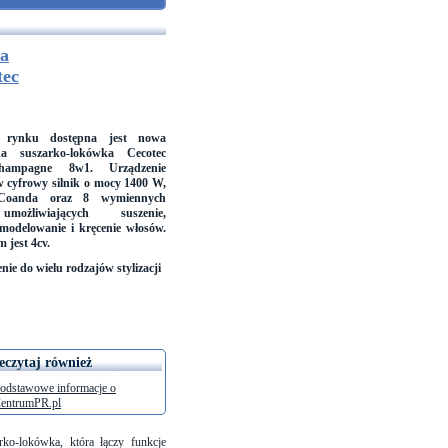
ia
tec
 rynku dostępna jest nowa
jna suszarko-lokówka Cecotec
hampagne 8w1. Urządzenie
 cyfrowy silnik o mocy 1400 W,
ę Coanda oraz 8 wymiennych
możliwiających suszenie,
modelowanie i kręcenie włosów.
 jest 4cv.
nie do wielu rodzajów stylizacji
eczytaj również
odstawowe informacje o
entrumPR.pl
ko-lokówka, która łączy funkcje