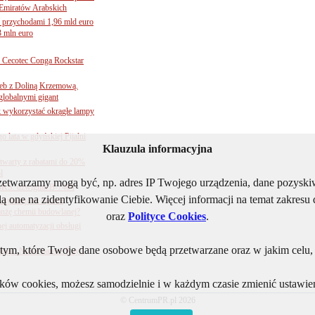
Emiratów Arabskich
 przychodami 1,96 mld euro
3 mln euro
Cecotec Conga Rockstar
 łeb z Doliną Krzemową.
globalnymi gigant
k wykorzystać okrągłe lampy
go lata w gdyńskiej Pijalni
Klauzula informacyjna
twarty z rabatami do 20%
l
rzetwarzamy mogą być, np. adres IP Twojego urządzenia, dane pozys
BKS: dźwignia B-7404
ą one na zidentyfikowanie Ciebie. Więcej informacji na temat zakres
sytuacja w rejonie
nżę chemii budowlanej?
oraz
Polityce Cookies
.
j automatyzacji obsługi
ym, które Twoje dane osobowe będą przetwarzane oraz w jakim celu, i
ogii. Nowe baterie Kay i
lików cookies, możesz samodzielnie i w każdym czasie zmienić ustawien
© CentrumPR.pl 2026