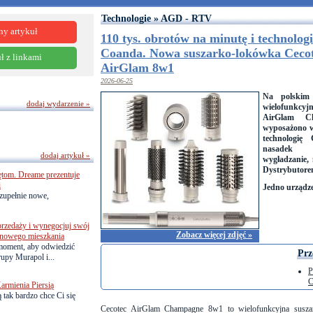
Technologie » AGD - RTV
ny artykuł
110 tys. obrotów na minutę i technolog
Coanda. Nowa suszarko-lokówka Ceco
ł z linkami
AirGlam 8w1
2026-06-25
Na polskim
dodaj wydarzenie »
wielofunkcy
AirGlam C
wyposażono w
technologi
nasadek u
dodaj artykuł »
wygładzanie, 
Dystrybutorem
ętom. Dreame prezentuje
i
Jedno urządze
zupełnie nowe,
przedaży i wynegocjuj swój
Zobacz więcej zdjęć »
o nowego mieszkania
 moment, aby odwiedzić
Prz
upy Murapol i...
P
C
armienia Piersią
 tak bardzo chce Ci się
Cecotec AirGlam Champagne 8w1 to wielofunkcyjna suszar