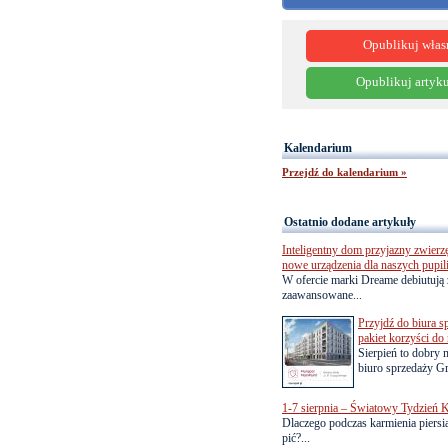
Opublikuj włas
Opublikuj artyku
Kalendarium
Przejdź do kalendarium »
Ostatnio dodane artykuły
Inteligentny dom przyjazny zwierz
nowe urządzenia dla naszych pupil
W ofercie marki Dreame debiutują 
zaawansowane...
Przyjdź do biura s
pakiet korzyści d
Sierpień to dobry
biuro sprzedaży Gr
1-7 sierpnia – Światowy Tydzień K
Dlaczego podczas karmienia piersią
pić?...