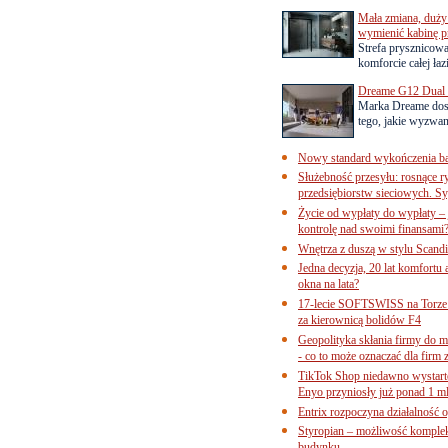
Mała zmiana, duży 
wymienić kabinę p
Strefa prysznicow
komforcie całej łaz
Dreame G12 Dual z
Marka Dreame dosk
tego, jakie wyzwani
Nowy standard wykończenia ba
Służebność przesyłu: rosnące r
przedsiębiorstw sieciowych. Sy
Życie od wypłaty do wypłaty – 
kontrolę nad swoimi finansami
Wnętrza z duszą w stylu Scand
Jedna decyzja, 20 lat komfortu
okna na lata?
17-lecie SOFTSWISS na Torze P
za kierownicą bolidów F4
Geopolityka skłania firmy do 
- co to może oznaczać dla firm 
TikTok Shop niedawno wystart
Enyo przyniosły już ponad 1 ml
Entrix rozpoczyna działalność 
Styropian – możliwość komple