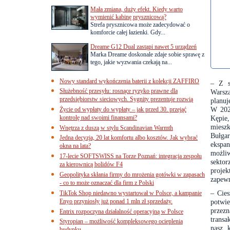
Mała zmiana, duży efekt. Kiedy warto
wymienić kabinę prysznicową?
Strefa prysznicowa może zadecydować o
komforcie całej łazienki. Gdy...
Dreame G12 Dual zastąpi nawet 5 urządzeń
Marka Dreame doskonale zdaje sobie sprawę z
tego, jakie wyzwania czekają na...
Nowy standard wykończenia baterii z kolekcji ZAFFIRO
– Z s
Służebność przesyłu: rosnące ryzyko prawne dla
Warsza
przedsiębiorstw sieciowych. Sygnity prezentuje rozwią
planuj
W 2024
Życie od wypłaty do wypłaty – jak przed 30. przejąć
kontrolę nad swoimi finansami?
Kępie
miesz
Wnętrza z duszą w stylu Scandinavian Warmth
Bułgar
Jedna decyzja, 20 lat komfortu albo kosztów. Jak wybrać
ekspan
okna na lata?
możli
17-lecie SOFTSWISS na Torze Poznań: integracja zespołu
sektor
za kierownicą bolidów F4
proje
Geopolityka skłania firmy do mrożenia gotówki w zapasach
zapewn
- co to może oznaczać dla firm z Polski
– Cies
TikTok Shop niedawno wystartował w Polsce, a kampanie
Enyo przyniosły już ponad 1 mln zł sprzedaży.
potwie
przezn
Entrix rozpoczyna działalność operacyjną w Polsce
transa
Styropian – możliwość kompleksowego ocieplenia
nasz k