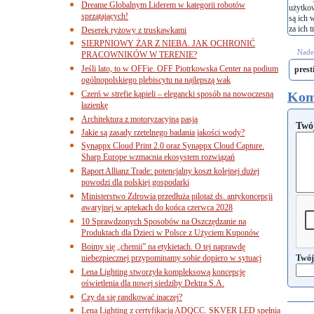
Dreame Globalnym Liderem w kategorii robotów
użytko
sprzątających!
są ich 
za ich t
Deserek ryżowy z truskawkami
SIERPNIOWY ŻAR Z NIEBA. JAK OCHRONIĆ
Nades
PRACOWNIKÓW W TERENIE?
Jeśli lato, to w OFFie. OFF Piotrkowska Center na podium
prest
ogólnopolskiego plebiscytu na najlepszą wak
Czerń w strefie kąpieli – elegancki sposób na nowoczesną
Kom
łazienkę
Architektura z motoryzacyjną pasją
Twó
Jakie są zasady rzetelnego badania jakości wody?
Synappx Cloud Print 2.0 oraz Synappx Cloud Capture.
Sharp Europe wzmacnia ekosystem rozwiązań
Raport Allianz Trade: potencjalny koszt kolejnej dużej
powodzi dla polskiej gospodarki
Ministerstwo Zdrowia przedłuża pilotaż ds. antykoncepcji
awaryjnej w aptekach do końca czerwca 2028
10 Sprawdzonych Sposobów na Oszczędzanie na
Produktach dla Dzieci w Polsce z Użyciem Kuponów
Boimy się „chemii” na etykietach. O tej naprawdę
niebezpiecznej przypominamy sobie dopiero w sytuacj
Twój
Lena Lighting stworzyła kompleksową koncepcję
oświetlenia dla nowej siedziby Dektra S.A.
Czy da się randkować inaczej?
Lena Lighting z certyfikacją ADQCC. SKVER LED spełnia