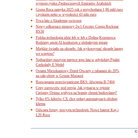
wymogi rynku Zjednoczonych Emiratów Arabskich
Grupa Roca zamyka 2025 rok z przychodami 1,96 mld euro
i zyskiem netto w wysokości 43 mln euro
Trwa lato z Akademią swisspor
Nowy odkurzacz pionowy 2w1 Cecotec Conga Rockstar
RS50
Polska technologia idzie łeb w łeb z Doliną Krzemową.
Rodzimy agent AI konkuruje z globalnymi gigant
Miękkie światło na okrągło. Jak wykorzystać okrągłe lampy
we wnętrzu?
Najbardziej puszyste miejsce tego lata w gdyńskiej Pijalni
Czekolady E.Wedel
Ostatni Mieszkaniowy Dzień Otwarty z rabatami do 20%
na całą ofertę w Grupie Murapol
Rozwiązania przeciwpaniczne BKS: dźwignia B-7404
Ceny surowców pod presją. Jak sytuacja w rejonie
Cieśniny Ormuz wpływa na branżę chemii budowlanej?
Tylko 6% liderów CX chce pełnej automatyzacji obsługi
klienta
Odwaga formy, precyzja technologii. Nowe baterie Kay i
L20 Roca
© 