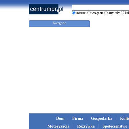
internet
wszędzie
artykuły
ka
Kategorie
Dom
Firma
Gospodarka
Kult
Motoryzacja
Rozrywka
Społeczeństwo