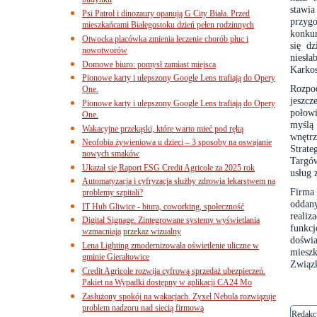
budynku
stawi
Psi Patrol i dinozaury opanują G City Biała. Przed
przyg
mieszkańcami Białegostoku dzień pełen rodzinnych
konkur
Otwocka placówka zmienia leczenie chorób płuc i
się dz
nowotworów
niesł
Domowe biuro: pomysł zamiast miejsca
Karko
Pionowe karty i ulepszony Google Lens trafiają do Opery
Rozpo
One.
jeszcz
Pionowe karty i ulepszony Google Lens trafiają do Opery
połowi
One.
myślą
Wakacyjne przekąski, które warto mieć pod ręką
wnętr
Neofobia żywieniowa u dzieci – 3 sposoby na oswajanie
Strate
nowych smaków
Targów
Ukazał się Raport ESG Credit Agricole za 2025 rok
usług 
Automatyzacja i cyfryzacja służby zdrowia lekarstwem na
Firma
problemy szpitali?
oddan
IT Hub Gliwice - biura, coworking, społeczność
reali
Digital Signage. Zintegrowane systemy wyświetlania
funkc
wzmacniają przekaz wizualny
doświa
Lena Lighting zmodernizowała oświetlenie uliczne w
miesz
gminie Gierałtowice
Związ
Credit Agricole rozwija cyfrową sprzedaż ubezpieczeń.
Pakiet na Wypadki dostępny w aplikacji CA24 Mo
Zasłużony spokój na wakacjach. Zyxel Nebula rozwiązuje
problem nadzoru nad siecią firmową
Redakcj