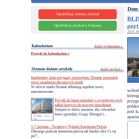
Dom 
Opublikuj własny artykuł
BLD
port
Opublikuj artykuł z linkami
2025-0
Kalendarium
dodaj wydarzenie »
Przejdź do kalendarium »
Ostatnio dodane artykuły
dodaj artykuł »
Inteligentny dom przyjazny zwierzętom. Dreame prezentuje
nowe urządzenia dla naszych pupili
W ofercie marki Dreame debiutują zupełnie nowe,
wchod
zaawansowane...
któreg
Przyjdź do biura sprzedaży i wynegocjuj swój
przyg
pakiet korzyści do nowego mieszkania
polski
Sierpień to dobry moment, aby odwiedzić
pod ka
biuro sprzedaży Grupy Murapol i...
aparta
1-7 sierpnia – Światowy Tydzień Karmienia Piersią
Dlaczego podczas karmienia piersią tak bardzo chce Ci się
pić?...