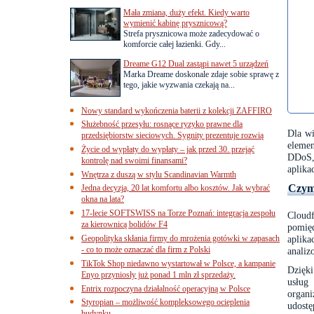
Mała zmiana, duży efekt. Kiedy warto
wymienić kabinę prysznicową?
Strefa prysznicowa może zadecydować o
komforcie całej łazienki. Gdy...
Dreame G12 Dual zastąpi nawet 5 urządzeń
Marka Dreame doskonale zdaje sobie sprawę z
tego, jakie wyzwania czekają na...
Nowy standard wykończenia baterii z kolekcji ZAFFIRO
Służebność przesyłu: rosnące ryzyko prawne dla
Dla w
przedsiębiorstw sieciowych. Sygnity prezentuje rozwią
elemen
Życie od wypłaty do wypłaty – jak przed 30. przejąć
DDoS,
kontrolę nad swoimi finansami?
aplikac
Wnętrza z duszą w stylu Scandinavian Warmth
Czym 
Jedna decyzja, 20 lat komfortu albo kosztów. Jak wybrać
okna na lata?
17-lecie SOFTSWISS na Torze Poznań: integracja zespołu
Cloud
za kierownicą bolidów F4
pomię
Geopolityka skłania firmy do mrożenia gotówki w zapasach
aplika
- co to może oznaczać dla firm z Polski
analiz
TikTok Shop niedawno wystartował w Polsce, a kampanie
Dzięk
Enyo przyniosły już ponad 1 mln zł sprzedaży.
usług
Entrix rozpoczyna działalność operacyjną w Polsce
organi
Styropian – możliwość kompleksowego ocieplenia
udostę