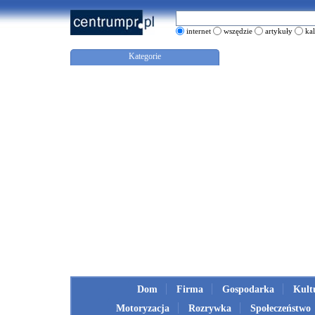
internet
wszędzie
artykuły
ka
Kategorie
Dom
Firma
Gospodarka
Kult
Motoryzacja
Rozrywka
Społeczeństwo