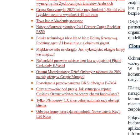
znajdu
wymogi rynku Zjednoczonych Emiratów Arabskich
jest 
Grupa Roca zamyka 2025 rok z przychodami 1,96 mld euro
bezpie
i zyskiem netto w wysokości 43 mln euro
Trwa lato z Akademią swisspor
Dzięk
partn
Nowy odkurzacz pionowy 2w1 Cecotec Conga Rockstar
RS50
organ
modeli
Polska technologia idzie łeb w łeb z Doliną Krzemową.
Rodzimy agent AI konkuruje z globalnymi gigant
Cloud
Miękkie światło na okrągło. Jak wykorzystać okrągłe lampy
we wnętrzu?
Ochro
Najbardziej puszyste miejsce tego lata w gdyńskiej Pijalni
ważnym
Czekolady E.Wedel
W fir
Ostatni Mieszkaniowy Dzień Otwarty z rabatami do 20%
komun
na całą ofertę w Grupie Murapol
danych
Rozwiązania przeciwpaniczne BKS: dźwignia B-7404
Dlateg
Ceny surowców pod presją. Jak sytuacja w rejonie
narzę
Cieśniny Ormuz wpływa na branżę chemii budowlanej?
komun
Tylko 6% liderów CX chce pełnej automatyzacji obsługi
nieau
klienta
zespoł
Odwaga formy, precyzja technologii. Nowe baterie Kay i
L20 Roca
Połącz
budow
aplika
inform