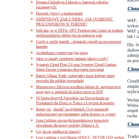
kluczo
Dreame Globalnym Liderem w kategorii robotów
sprzątających!
Clou
Deserek ryżowy z truskawkami
SIERPNIOWY ŻAR Z NIEBA. JAK OCHRONIĆ
WAF, c
PRACOWNIKÓW W TERENIE?
wykorz
Jeśli lato, to w OFFie. OFF Piotrkowska Center na podium
WAF p
ogólnopolskiego plebiscytu na najlepszą wak
luk i 
Czerń w strefie kąpieli – elegancki sposób na nowoczesną
Dla fi
łazienkę
skalo
Architektura z motoryzacyjną pasją
zabezp
Jakie są zasady rzetelnego badania jakości wody?
na poz
Synappx Cloud Print 2.0 oraz Synappx Cloud Capture.
Cloud
Sharp Europe wzmacnia ekosystem rozwiązań
Raport Allianz Trade: potencjalny koszt kolejnej dużej
powodzi dla polskiej gospodarki
Cloud
znajdu
Ministerstwo Zdrowia przedłuża pilotaż ds. antykoncepcji
szybci
awaryjnej w aptekach do końca czerwca 2028
10 Sprawdzonych Sposobów na Oszczędzanie na
Wydajn
Produktach dla Dzieci w Polsce z Użyciem Kuponów
Wolna 
Boimy się „chemii” na etykietach. O tej naprawdę
zespół
niebezpiecznej przypominamy sobie dopiero w sytuacj
ruchu.
Lena Lighting stworzyła kompleksową koncepcję
Cloud
oświetlenia dla nowej siedziby Dektra S.A.
Czy da się randkować inaczej?
Tradyc
Lena Lighting z certyfikacją ADQCC. SKVER LED spełnia