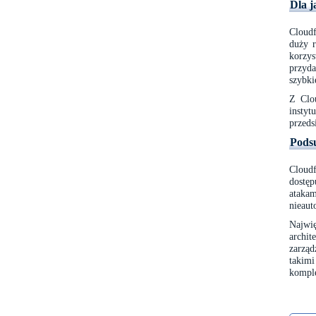
Dla j
Cloudf
duży r
korzy
przyda
szybki
Z Clo
instyt
przeds
Pods
Cloudf
dostę
atak
nieaut
Najwi
archi
zarzą
takim
komple