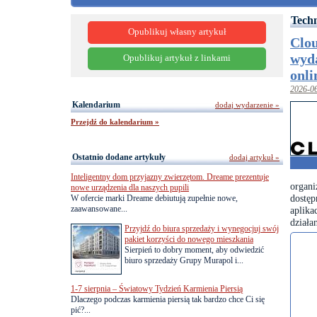
Techn
Opublikuj własny artykuł
Clou
wyda
Opublikuj artykuł z linkami
onli
2026-0
Kalendarium
dodaj wydarzenie »
Przejdź do kalendarium »
Ostatnio dodane artykuły
dodaj artykuł »
Inteligentny dom przyjazny zwierzętom. Dreame prezentuje
organ
nowe urządzenia dla naszych pupili
dostę
W ofercie marki Dreame debiutują zupełnie nowe,
zaawansowane...
aplika
działa
Przyjdź do biura sprzedaży i wynegocjuj swój
pakiet korzyści do nowego mieszkania
Sierpień to dobry moment, aby odwiedzić
biuro sprzedaży Grupy Murapol i...
1-7 sierpnia – Światowy Tydzień Karmienia Piersią
Dlaczego podczas karmienia piersią tak bardzo chce Ci się
pić?...