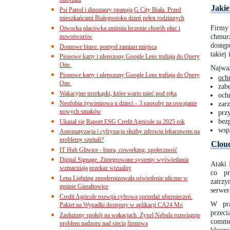
budynku
Jakie
Psi Patrol i dinozaury opanują G City Biała. Przed
mieszkańcami Białegostoku dzień pełen rodzinnych
Firmy
Otwocka placówka zmienia leczenie chorób płuc i
chmur
nowotworów
dostęp
Domowe biuro: pomysł zamiast miejsca
takiej 
Pionowe karty i ulepszony Google Lens trafiają do Opery
One.
Najważ
Pionowe karty i ulepszony Google Lens trafiają do Opery
och
One.
zab
Wakacyjne przekąski, które warto mieć pod ręką
och
Neofobia żywieniowa u dzieci – 3 sposoby na oswajanie
zarz
nowych smaków
prz
bez
Ukazał się Raport ESG Credit Agricole za 2025 rok
wsp
Automatyzacja i cyfryzacja służby zdrowia lekarstwem na
problemy szpitali?
Clou
IT Hub Gliwice - biura, coworking, społeczność
Digital Signage. Zintegrowane systemy wyświetlania
Ataki 
wzmacniają przekaz wizualny
co pr
Lena Lighting zmodernizowała oświetlenie uliczne w
zatrzy
gminie Gierałtowice
serwer
Credit Agricole rozwija cyfrową sprzedaż ubezpieczeń.
W pra
Pakiet na Wypadki dostępny w aplikacji CA24 Mo
przeci
Zasłużony spokój na wakacjach. Zyxel Nebula rozwiązuje
comme
problem nadzoru nad siecią firmową