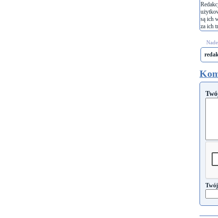
Redakcj
użytko
są ich 
za ich t
Nades
reda
Kom
Twó
Twój