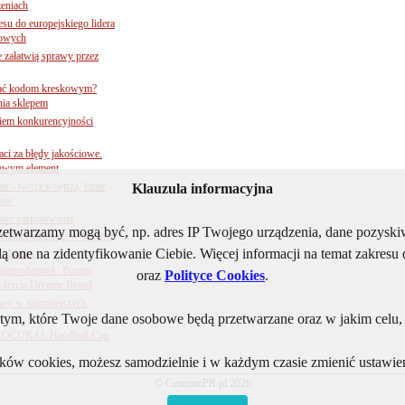
zeniach
su do europejskiego lidera
dowych
e załatwią sprawy przez
 ufać kodom kreskowym?
nia sklepem
kiem konkurencyjności
aci za błędy jakościowe.
czowym element
 - twórz wnętrza, które
Klauzula informacyjna
tów
owe zastosowania
rzetwarzamy mogą być, np. adres IP Twojego urządzenia, dane pozys
ialnej elegancji w łazience
ą one na zidentyfikowanie Ciebie. Więcej informacji na temat zakres
 i biznes
niespodzianek. Poznaj
oraz
Polityce Cookies
.
ofercie Dreame Brand
any w najmniejszych
ym, które Twoje dane osobowe będą przetwarzane oraz w jakim celu, i
j PROCURAL Handball Cup
lików cookies, możesz samodzielnie i w każdym czasie zmienić ustawien
© CentrumPR.pl 2026