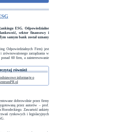
 ESG
 „Rankingu ESG. Odpowiedzialne
Bankowość, sektor finansowy i
j. Tym samym bank został uznany
ing Odpowiedzialnych Firm) jest
o i zrównoważonego zarządzania w
ponad 60 firm, a zainteresowanie
eczytaj również
odstawowe informacje o
entrumPR.pl
zentowane dobrowolnie przez firmy
zygotowaną przez autorów – prof.
 Horodeckiego. Zawartość ankiety
yzwań rynkowych i legislacyjnych
SG.