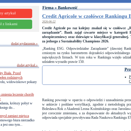
Firma » Bankowość
ny artykuł
Credit Agricole w czołówce Rankingu
2026-06-22
ł z linkami
Credit Agricole po raz kolejny znalazł się w czołówce
zarządzanie”. Bank zajął czwarte miejsce w kategorii 
ubezpieczeniowy oraz dziewiąte w klasyfikacji generalne
za jednego z Sustainability Champions 2026.
dodaj wydarzenie »
„Ranking ESG. Odpowiedzialne Zarządzanie” (dawniej Rank
cenionym na rynku barometrem dojrzałości odpowiedzialneg
największych firmach. W tym roku w Rankingu wzięło udział 
udziałem wyraziło prawie 150.
dodaj artykuł »
Prz
ty Biała. Przed
P
pełen rodzinnych
C
trolu, widowiskowe pokazy
zmienia leczenie chorób
w
Ranking powstaje w oparciu o odpowiedzi i uzasadnienia pre
adania, krótszy pobyt w
w ankiecie i poddane weryfikacji, zgodnie z metodologią pr
dostęp do...
Bolesława Rok z Akademii Leona Koźmińskiego oraz Jarosława
jest corocznie zmieniana, a za dopasowanie do aktualnych w
ysł zamiast miejsca
odpowiada specjalnie powoływana Rada Naukowa Rankingu E
omowego biura nierzadko
 jest ono tym...