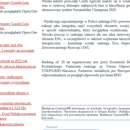
Wyniki ankiety pozwoliły Credit Agricole znaleźć się w ścisł
lepszony Google Lens
oraz w czołowej dziesiątce najlepszych firm w klasyfikacji ge
One.
uhonorowany tytułem Sustainability Championa 2026.
do przeglądarki Opera One
- Wyniki tego najważniejszego w Polsce rankingu ESG potwierd
lepszony Google Lens
traktuje jako integralną część wszystkich obszarów swojej
One.
w sposób odpowiedzialny, który uwzględnia oczekiwania, w
do przeglądarki Opera One
Wysoka pozycja w rankingu stanowi dla nas silną motywacj
obszarze ESG, w szczególności w zakresie wspierania naszych 
energetycznej – komentuje wyniki rankingu Ewa Deperas
to mieć pod ręką
Zrównoważonego Rozwoju i ESG.
– 3 sposoby na oswajanie
gricole za 2025 rok
Ranking od 20 lat organizowany jest przez Kozminski 
żby zdrowia lekarstwem na
Koźmińskiego. Partnerami rankingu są: Forum Odpowi
UNEP/GRID-Warszawa. Partnerem medialnym jest Rzeczposp
odpowiedzialnym za przegląd odpowiedzi jest firma BDO.
ing, społeczność
 systemy wyświetlania
świetlenie uliczne w
ą sprzedaż ubezpieczeń.
 aplikacji CA24 Mo
Redakcja CentrumPR informuje, że artykuły, fotografie i koment
użytkowników "Serwisów skupionych w Grupie Kafito". Publiko
. Zyxel Nebula rozwiązuje
ich własnością i ich prywatnymi opiniami. Redakcja CentrumPR 
rmową
ich treść.
ategorii robotów
Nadesłał: