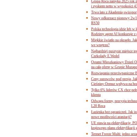
Grupa Roca zamyka 2025 rok z
i zyskiem netto w wysokości 4
Trwa lato z Akademią swisspor
Nowy odkurzacz pionowy 2w1 
RS50
Polska technologia idzie łeb w
Rodzimy agent AI konkuruje z 
Miękkie światło na okrągło. Ja
we wnętrzu?
Najbardziej puszyste miejsce te
Czekolady E.Wedel
Ostatni Mieszkaniowy Dzień O
na całą ofertę w Grupie Murapo
Rozwiązania przeciwpaniczne 
Ceny surowców pod presją. Jak 
Cieśniny Ormuz wpływa na bra
Tylko 6% liderów CX chce pełne
klienta
Odwaga formy, precyzja technol
L20 Roca
Łazienka bez ograniczeń. Jak i
nowe możliwości aranżacji?
UE stawia na elektryfikację. P
krajowego planu elektryfikacji
Termet Freeze Multi: jedno urz