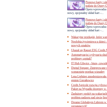
Pionowe karty i u
trafiają do Opery 
Opera wprowadza 
nowy, opcjonalny układ kart –...
Pionowe karty i u
trafiają do Opery 
Opera wprowadza 
nowy, opcjonalny układ kart –...
Wakacyjne przekąski, które war
Neofobia żywieniowa u dzieci 
nowych smaków
Ukazał się Raport ESG Credit A
Automatyzacja i cyfryzacja słu
problemy szpitali?
IT Hub Gliwice - biura, cowork
Digital Signage. Zintegrowane
wzmacniają przekaz wizualny
Lena Lighting zmodernizowała o
gminie Gierałtowice
Credit Agricole rozwija cyfrow
Pakiet na Wypadki dostępny w
Zasłużony spokój na wakacjach
problem nadzoru nad siecią fi
Dreame Globalnym Liderem w k
sprzątających!