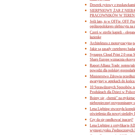
Deserek ryżowy z truskawkami
SIERPNIOWY ŻAR Z NIEB
PRACOWNIKÓW W TERENI
Jeśli lato, to w OFFie. OFF P
ogólnopolskiego plebiscytu na 
Czerń w strefie kąpieli – eleg
łazienkę
Architektura z motoryzacyjną p
Jakie są zasady rzetelnego bad
Synappx Cloud Print 2.0 oraz 
Sharp Europe wzmacnia ekosys
Raport Allianz Trade: potencjal
powodzi dla polskiej gospodark
Ministerstwo Zdrowia przedłuża
awaryjnej w aptekach do końca
10 Sprawdzonych Sposobów na
Produktach dla Dzieci w Pols
Boimy się „chemii” na etykieta
niebezpiecznej przypominamy s
Lena Lighting stworzyła komp
oświetlenia dla nowej siedziby
Czy da się randkować inaczej?
Lena Lighting z certyfikacj
wymogi rynku Zjednoczonych 