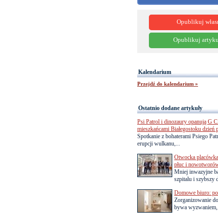
Opublikuj włas
Opublikuj artyku
Kalendarium
Przejdź do kalendarium »
Ostatnio dodane artykuły
Psi Patrol i dinozaury opanują G Ci
mieszkańcami Białegostoku dzień 
Spotkanie z bohaterami Psiego Pa
erupcji wulkanu,...
Otwocka placówka 
płuc i nowotworó
Mniej inwazyjne b
szpitalu i szybszy 
Domowe biuro: pom
Zorganizowanie d
bywa wyzwaniem, a