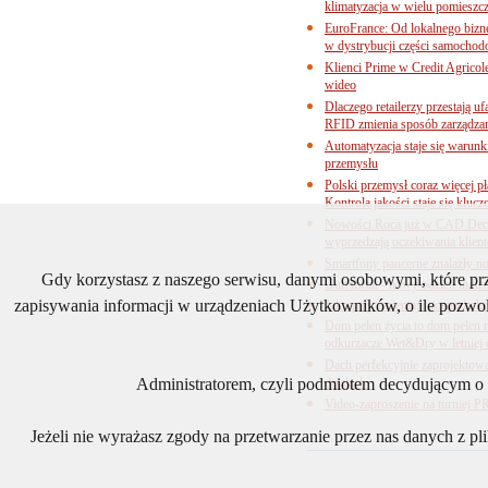
klimatyzacja w wielu pomieszc
EuroFrance: Od lokalnego bizne
w dystrybucji części samocho
Klienci Prime w Credit Agricol
wideo
Dlaczego retailerzy przestają
RFID zmienia sposób zarządza
Automatyzacja staje się warun
przemysłu
Polski przemysł coraz więcej pł
Kontrola jakości staje się klu
Nowości Roca już w CAD Decor
wyprzedzają oczekiwania klien
Smartfony pancerne znalazły n
Gdy korzystasz z naszego serwisu, danymi osobowymi, które p
Gun metal - nowy odcień industr
zapisywania informacji w urządzeniach Użytkowników, o ile pozwol
Jak upały zmieniają gospodarkę
Dom pełen życia to dom pełen 
odkurzacze Wet&Dry w letniej 
Dach perfekcyjnie zaprojektow
detalach
Administratorem, czyli podmiotem decydującym o t
Video-zaproszenie na turnie
Jeżeli nie wyrażasz zgody na przetwarzanie przez nas danych z p