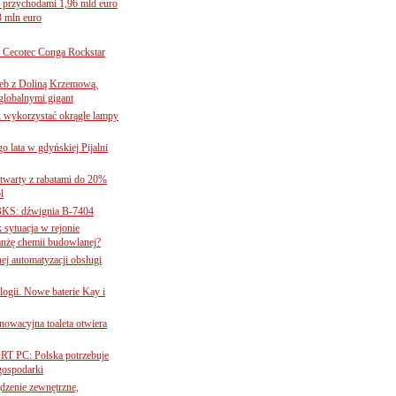
 przychodami 1,96 mld euro
3 mln euro
Cecotec Conga Rockstar
 łeb z Doliną Krzemową.
globalnymi gigant
k wykorzystać okrągłe lampy
go lata w gdyńskiej Pijalni
twarty z rabatami do 20%
l
BKS: dźwignia B-7404
sytuacja w rejonie
nżę chemii budowlanej?
j automatyzacji obsługi
ogii. Nowe baterie Kay i
nnowacyjna toaleta otwiera
ORT PC: Polska potrzebuje
 gospodarki
ądzenie zewnętrzne,