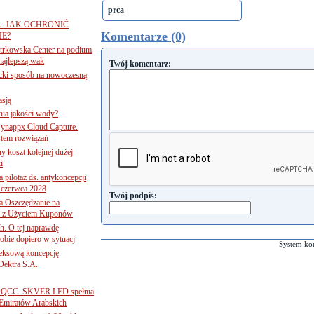
prca
A. JAK OCHRONIĆ
Komentarze (0)
E?
iotrkowska Center na podium
najlepszą wak
Twój komentarz:
ancki sposób na nowoczesną
asją
ania jakości wody?
Synappx Cloud Capture.
tem rozwiązań
ny koszt kolejnej dużej
i
 pilotaż ds. antykoncepcji
 czerwca 2028
Twój podpis:
 Oszczędzanie na
ce z Użyciem Kuponów
ch. O tej naprawdę
obie dopiero w sytuacj
System ko
leksową koncepcję
 Dektra S.A.
ą ADQCC. SKVER LED spełnia
Emiratów Arabskich