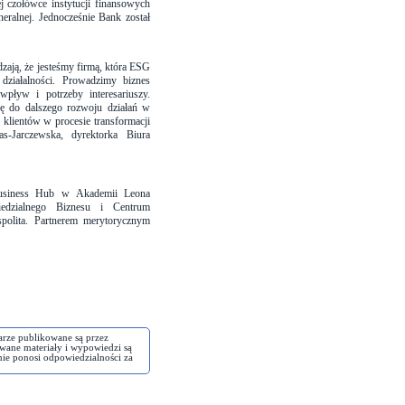
ej czołówce instytucji finansowych
neralnej. Jednocześnie Bank został
zają, że jesteśmy firmą, która ESG
 działalności. Prowadzimy biznes
pływ i potrzeby interesariuszy.
ę do dalszego rozwoju działań w
klientów w procesie transformacji
-Jarczewska, dyrektorka Biura
Business Hub w Akademii Leona
edzialnego Biznesu i Centrum
olita. Partnerem merytorycznym
arze publikowane są przez
wane materiały i wypowiedzi są
nie ponosi odpowiedzialności za