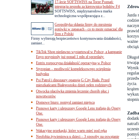
17-lecie SOFTSWISS na Torze Poznań:
Zdrowi
integracja zespołu za kierownicą bolidów F4
SOFTSWISS, międzynarodowa marka
Jazda 
technologiczna współpracująca z...
codzie
Geopolityka skłania firmy do mrożenia
naczyn
gotówki w zapasach - co to może oznaczać dla
prawi
firm z Polski
korzys
Firmy wybierają bezpieczeństwo kontynuowania działalności,
ważne
zamiast...
obciąż
TikTok Shop niedawno wystartował w Polsce, a kampanie
Enyo przyniosły już ponad 1 mln zł sprzedaży.
Długo
trwają
Entrix rozpoczyna działalność operacyjną w Polsce
Wyniki
Styropian – możliwość kompleksowego ocieplenia
regul
budynku
przed
Psi Patrol i dinozaury opanują G City Biała. Przed
życia.
mieszkańcami Białegostoku dzień pełen rodzinnych
krążen
Otwocka placówka zmienia leczenie chorób płuc i
wykaza
nowotworów
stopni
Domowe biuro: pomysł zamiast miejsca
Pionowe karty i ulepszony Google Lens trafiają do Opery
Zadba
One.
dodat
Pionowe karty i ulepszony Google Lens trafiają do Opery
natra
One.
uczest
Wakacyjne przekąski, które warto mieć pod ręką
pomyś
Neofobia żywieniowa u dzieci – 3 sposoby na oswajanie