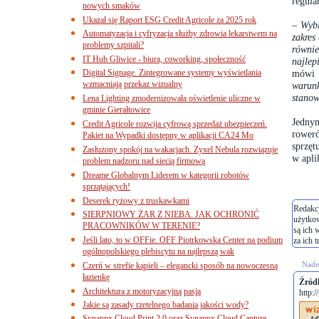
regula
nowych smaków
Ukazał się Raport ESG Credit Agricole za 2025 rok
–
Wybi
Automatyzacja i cyfryzacja służby zdrowia lekarstwem na
zakres
problemy szpitali?
równie
IT Hub Gliwice - biura, coworking, społeczność
najlep
Digital Signage. Zintegrowane systemy wyświetlania
mówi 
wzmacniają przekaz wizualny
warun
stanow
Lena Lighting zmodernizowała oświetlenie uliczne w
gminie Gierałtowice
Jedny
Credit Agricole rozwija cyfrową sprzedaż ubezpieczeń.
roweró
Pakiet na Wypadki dostępny w aplikacji CA24 Mo
sprzęt
Zasłużony spokój na wakacjach. Zyxel Nebula rozwiązuje
w apli
problem nadzoru nad siecią firmową
Dreame Globalnym Liderem w kategorii robotów
sprzątających!
Deserek ryżowy z truskawkami
Redakcj
SIERPNIOWY ŻAR Z NIEBA. JAK OCHRONIĆ
użytko
PRACOWNIKÓW W TERENIE?
są ich 
Jeśli lato, to w OFFie. OFF Piotrkowska Center na podium
za ich t
ogólnopolskiego plebiscytu na najlepszą wak
Nades
Czerń w strefie kąpieli – elegancki sposób na nowoczesną
łazienkę
Źródł
Architektura z motoryzacyjną pasją
http:/
Jakie są zasady rzetelnego badania jakości wody?
Synappx Cloud Print 2.0 oraz Synappx Cloud Capture.