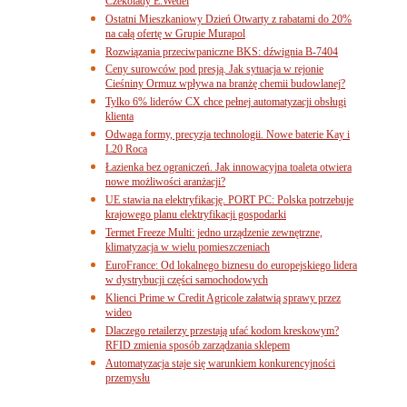
Czekolady E.Wedel
Ostatni Mieszkaniowy Dzień Otwarty z rabatami do 20%
na całą ofertę w Grupie Murapol
Rozwiązania przeciwpaniczne BKS: dźwignia B-7404
Ceny surowców pod presją. Jak sytuacja w rejonie
Cieśniny Ormuz wpływa na branżę chemii budowlanej?
Tylko 6% liderów CX chce pełnej automatyzacji obsługi
klienta
Odwaga formy, precyzja technologii. Nowe baterie Kay i
L20 Roca
Łazienka bez ograniczeń. Jak innowacyjna toaleta otwiera
nowe możliwości aranżacji?
UE stawia na elektryfikację. PORT PC: Polska potrzebuje
krajowego planu elektryfikacji gospodarki
Termet Freeze Multi: jedno urządzenie zewnętrzne,
klimatyzacja w wielu pomieszczeniach
EuroFrance: Od lokalnego biznesu do europejskiego lidera
w dystrybucji części samochodowych
Klienci Prime w Credit Agricole załatwią sprawy przez
wideo
Dlaczego retailerzy przestają ufać kodom kreskowym?
RFID zmienia sposób zarządzania sklepem
Automatyzacja staje się warunkiem konkurencyjności
przemysłu