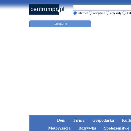
internet
wszędzie
artykuły
ka
Kategorie
Dom
Firma
Gospodarka
Kult
Motoryzacja
Rozrywka
Społeczeństwo