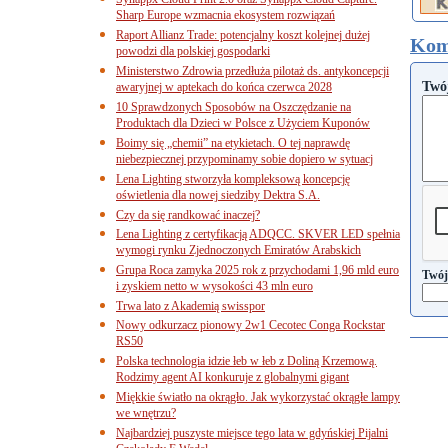
Sharp Europe wzmacnia ekosystem rozwiązań
Raport Allianz Trade: potencjalny koszt kolejnej dużej
Kom
powodzi dla polskiej gospodarki
Ministerstwo Zdrowia przedłuża pilotaż ds. antykoncepcji
Twó
awaryjnej w aptekach do końca czerwca 2028
10 Sprawdzonych Sposobów na Oszczędzanie na
Produktach dla Dzieci w Polsce z Użyciem Kuponów
Boimy się „chemii” na etykietach. O tej naprawdę
niebezpiecznej przypominamy sobie dopiero w sytuacj
Lena Lighting stworzyła kompleksową koncepcję
oświetlenia dla nowej siedziby Dektra S.A.
Czy da się randkować inaczej?
Lena Lighting z certyfikacją ADQCC. SKVER LED spełnia
wymogi rynku Zjednoczonych Emiratów Arabskich
Grupa Roca zamyka 2025 rok z przychodami 1,96 mld euro
Twój
i zyskiem netto w wysokości 43 mln euro
Trwa lato z Akademią swisspor
Nowy odkurzacz pionowy 2w1 Cecotec Conga Rockstar
RS50
Polska technologia idzie łeb w łeb z Doliną Krzemową.
Rodzimy agent AI konkuruje z globalnymi gigant
Miękkie światło na okrągło. Jak wykorzystać okrągłe lampy
we wnętrzu?
Najbardziej puszyste miejsce tego lata w gdyńskiej Pijalni