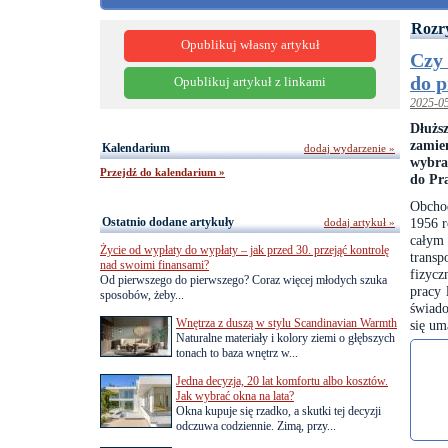
Rozr
Opublikuj własny artykuł
Czy 
do p
Opublikuj artykuł z linkami
2025-0
Dłużs
zamie
Kalendarium
dodaj wydarzenie »
wybra
Przejdź do kalendarium »
do Pr
Obcho
Ostatnio dodane artykuły
1956 r
dodaj artykuł »
całym
Życie od wypłaty do wypłaty – jak przed 30. przejąć kontrolę
transp
nad swoimi finansami?
fizycz
Od pierwszego do pierwszego? Coraz więcej młodych szuka
pracy 
sposobów, żeby...
świado
Wnętrza z duszą w stylu Scandinavian Warmth
się um
Naturalne materiały i kolory ziemi o głębszych
tonach to baza wnętrz w...
Jedna decyzja, 20 lat komfortu albo kosztów.
Jak wybrać okna na lata?
Okna kupuje się rzadko, a skutki tej decyzji
odczuwa codziennie. Zimą, przy...