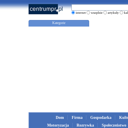
internet
wszędzie
artykuły
ka
Kategorie
Dom
Firma
Gospodarka
Kult
Motoryzacja
Rozrywka
Społeczeństwo