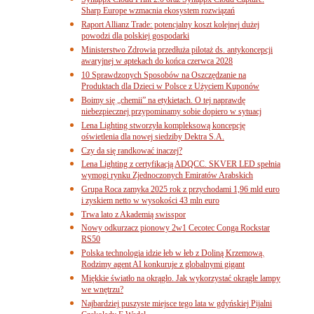
Sharp Europe wzmacnia ekosystem rozwiązań
Raport Allianz Trade: potencjalny koszt kolejnej dużej
powodzi dla polskiej gospodarki
Ministerstwo Zdrowia przedłuża pilotaż ds. antykoncepcji
awaryjnej w aptekach do końca czerwca 2028
10 Sprawdzonych Sposobów na Oszczędzanie na
Produktach dla Dzieci w Polsce z Użyciem Kuponów
Boimy się „chemii” na etykietach. O tej naprawdę
niebezpiecznej przypominamy sobie dopiero w sytuacj
Lena Lighting stworzyła kompleksową koncepcję
oświetlenia dla nowej siedziby Dektra S.A.
Czy da się randkować inaczej?
Lena Lighting z certyfikacją ADQCC. SKVER LED spełnia
wymogi rynku Zjednoczonych Emiratów Arabskich
Grupa Roca zamyka 2025 rok z przychodami 1,96 mld euro
i zyskiem netto w wysokości 43 mln euro
Trwa lato z Akademią swisspor
Nowy odkurzacz pionowy 2w1 Cecotec Conga Rockstar
RS50
Polska technologia idzie łeb w łeb z Doliną Krzemową.
Rodzimy agent AI konkuruje z globalnymi gigant
Miękkie światło na okrągło. Jak wykorzystać okrągłe lampy
we wnętrzu?
Najbardziej puszyste miejsce tego lata w gdyńskiej Pijalni