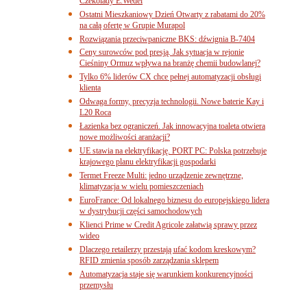
Czekolady E.Wedel
Ostatni Mieszkaniowy Dzień Otwarty z rabatami do 20%
na całą ofertę w Grupie Murapol
Rozwiązania przeciwpaniczne BKS: dźwignia B-7404
Ceny surowców pod presją. Jak sytuacja w rejonie
Cieśniny Ormuz wpływa na branżę chemii budowlanej?
Tylko 6% liderów CX chce pełnej automatyzacji obsługi
klienta
Odwaga formy, precyzja technologii. Nowe baterie Kay i
L20 Roca
Łazienka bez ograniczeń. Jak innowacyjna toaleta otwiera
nowe możliwości aranżacji?
UE stawia na elektryfikację. PORT PC: Polska potrzebuje
krajowego planu elektryfikacji gospodarki
Termet Freeze Multi: jedno urządzenie zewnętrzne,
klimatyzacja w wielu pomieszczeniach
EuroFrance: Od lokalnego biznesu do europejskiego lidera
w dystrybucji części samochodowych
Klienci Prime w Credit Agricole załatwią sprawy przez
wideo
Dlaczego retailerzy przestają ufać kodom kreskowym?
RFID zmienia sposób zarządzania sklepem
Automatyzacja staje się warunkiem konkurencyjności
przemysłu