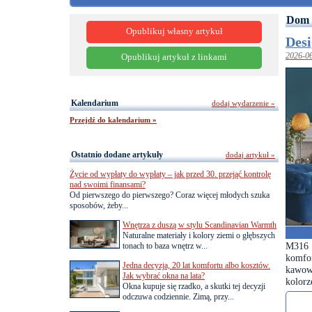
Dom 
Opublikuj własny artykuł
Desi
2026-0
Opublikuj artykuł z linkami
Kalendarium
dodaj wydarzenie »
Przejdź do kalendarium »
Ostatnio dodane artykuły
dodaj artykuł »
Życie od wypłaty do wypłaty – jak przed 30. przejąć kontrolę
nad swoimi finansami?
Od pierwszego do pierwszego? Coraz więcej młodych szuka
sposobów, żeby...
Wnętrza z duszą w stylu Scandinavian Warmth
Naturalne materiały i kolory ziemi o głębszych
M316 
tonach to baza wnętrz w...
komfor
Jedna decyzja, 20 lat komfortu albo kosztów.
kawow
Jak wybrać okna na lata?
kolorz
Okna kupuje się rzadko, a skutki tej decyzji
odczuwa codziennie. Zimą, przy...