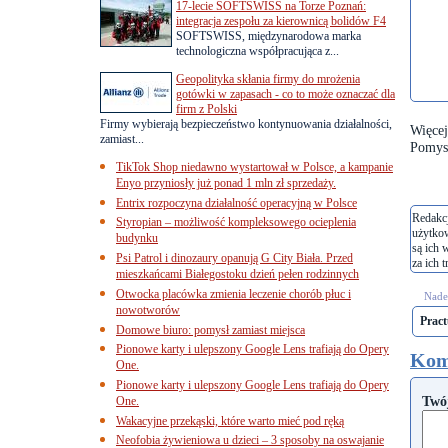
17-lecie SOFTSWISS na Torze Poznań:
integracja zespołu za kierownicą bolidów F4
SOFTSWISS, międzynarodowa marka
technologiczna współpracująca z...
Geopolityka skłania firmy do mrożenia
gotówki w zapasach - co to może oznaczać dla
firm z Polski
Firmy wybierają bezpieczeństwo kontynuowania działalności,
Więce
zamiast...
Pomysł
TikTok Shop niedawno wystartował w Polsce, a kampanie
Enyo przyniosły już ponad 1 mln zł sprzedaży.
Entrix rozpoczyna działalność operacyjną w Polsce
Redakcj
Styropian – możliwość kompleksowego ocieplenia
użytko
budynku
są ich 
Psi Patrol i dinozaury opanują G City Biała. Przed
za ich t
mieszkańcami Białegostoku dzień pełen rodzinnych
Otwocka placówka zmienia leczenie chorób płuc i
Nades
nowotworów
Prac
Domowe biuro: pomysł zamiast miejsca
Pionowe karty i ulepszony Google Lens trafiają do Opery
Kom
One.
Pionowe karty i ulepszony Google Lens trafiają do Opery
Twó
One.
Wakacyjne przekąski, które warto mieć pod ręką
Neofobia żywieniowa u dzieci – 3 sposoby na oswajanie