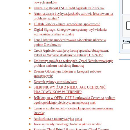
nowych smaków
Ukazał się Raport ESG Credit Agricole za 2025 rok
Automatyzacja i cyfryzacja służby zdrowia lekarstwem na
problemy szpitali?
IT Hub Gliwice - biura, coworking, społeczność
Digital Signage. Zintegrowane systemy wyświetlania
wzmacniają przekaz wizualny
Lena Lighting zmodernizowała oświetlenie uliczne w
Twój
gminie Gierałtowice
Credit Agricole rozwija cyfrową sprzedaż ubezpieczeń.
Pakiet na Wypadki dostępny w aplikacji CA24 Mo
Zasłużony spokój na wakacjach. Zyxel Nebula rozwiązuje
problem nadzoru nad siecią firmową
Dreame Globalnym Liderem w kategorii robotów
sprzątających!
Deserek ryżowy z truskawkami
SIERPNIOWY ŻAR Z NIEBA. JAK OCHRONIĆ
PRACOWNIKÓW W TERENIE?
Jeśli lato, to w OFFie. OFF Piotrkowska Center na podium
ogólnopolskiego plebiscytu na najlepszą wak
Czerń w strefie kąpieli – elegancki sposób na nowoczesną
łazienkę
Architektura z motoryzacyjną pasją
Jakie są zasady rzetelnego badania jakości wody?
Synappx Cloud Print 2.0 oraz Synappx Cloud Capture.