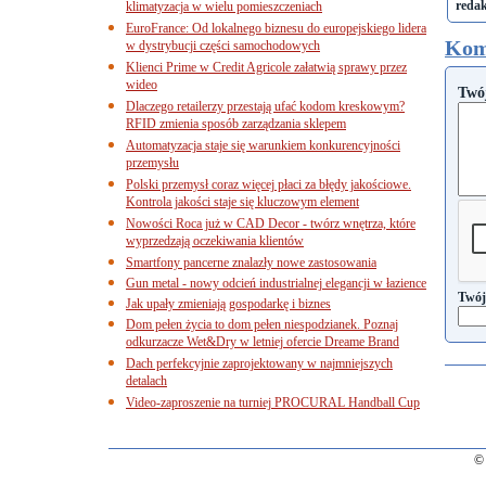
reda
klimatyzacja w wielu pomieszczeniach
EuroFrance: Od lokalnego biznesu do europejskiego lidera
Kom
w dystrybucji części samochodowych
Klienci Prime w Credit Agricole załatwią sprawy przez
wideo
Twó
Dlaczego retailerzy przestają ufać kodom kreskowym?
RFID zmienia sposób zarządzania sklepem
Automatyzacja staje się warunkiem konkurencyjności
przemysłu
Polski przemysł coraz więcej płaci za błędy jakościowe.
Kontrola jakości staje się kluczowym element
Nowości Roca już w CAD Decor - twórz wnętrza, które
wyprzedzają oczekiwania klientów
Smartfony pancerne znalazły nowe zastosowania
Gun metal - nowy odcień industrialnej elegancji w łazience
Twój
Jak upały zmieniają gospodarkę i biznes
Dom pełen życia to dom pełen niespodzianek. Poznaj
odkurzacze Wet&Dry w letniej ofercie Dreame Brand
Dach perfekcyjnie zaprojektowany w najmniejszych
detalach
Video-zaproszenie na turniej PROCURAL Handball Cup
© 