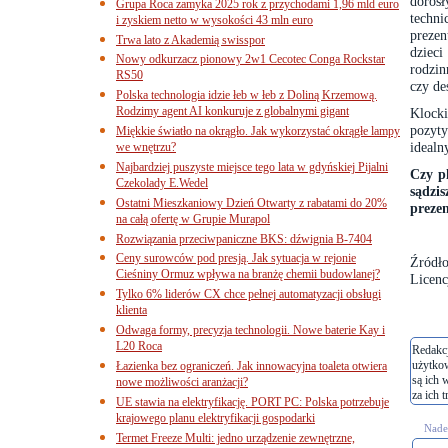
doros
Grupa Roca zamyka 2025 rok z przychodami 1,96 mld euro
techn
i zyskiem netto w wysokości 43 mln euro
prezen
Trwa lato z Akademią swisspor
dziec
Nowy odkurzacz pionowy 2w1 Cecotec Conga Rockstar
rodzin
RS50
czy de
Polska technologia idzie łeb w łeb z Doliną Krzemową.
Rodzimy agent AI konkuruje z globalnymi gigant
Klock
pozyt
Miękkie światło na okrągło. Jak wykorzystać okrągłe lampy
idealn
we wnętrzu?
Najbardziej puszyste miejsce tego lata w gdyńskiej Pijalni
Czy p
Czekolady E.Wedel
sądzi
Ostatni Mieszkaniowy Dzień Otwarty z rabatami do 20%
preze
na całą ofertę w Grupie Murapol
Rozwiązania przeciwpaniczne BKS: dźwignia B-7404
Ceny surowców pod presją. Jak sytuacja w rejonie
Źródło
Cieśniny Ormuz wpływa na branżę chemii budowlanej?
Licenc
Tylko 6% liderów CX chce pełnej automatyzacji obsługi
klienta
Odwaga formy, precyzja technologii. Nowe baterie Kay i
L20 Roca
Redakcj
użytko
Łazienka bez ograniczeń. Jak innowacyjna toaleta otwiera
są ich 
nowe możliwości aranżacji?
za ich t
UE stawia na elektryfikację. PORT PC: Polska potrzebuje
krajowego planu elektryfikacji gospodarki
Nades
Termet Freeze Multi: jedno urządzenie zewnętrzne,