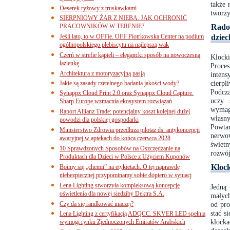
także 
Deserek ryżowy z truskawkami
tworzy
SIERPNIOWY ŻAR Z NIEBA. JAK OCHRONIĆ
Radoś
PRACOWNIKÓW W TERENIE?
dziec
Jeśli lato, to w OFFie. OFF Piotrkowska Center na podium
ogólnopolskiego plebiscytu na najlepszą wak
Czerń w strefie kąpieli – elegancki sposób na nowoczesną
Klock
łazienkę
Proce
Architektura z motoryzacyjną pasją
intens
cierpl
Jakie są zasady rzetelnego badania jakości wody?
Podcza
Synappx Cloud Print 2.0 oraz Synappx Cloud Capture.
uczy 
Sharp Europe wzmacnia ekosystem rozwiązań
wymaga
Raport Allianz Trade: potencjalny koszt kolejnej dużej
własny
powodzi dla polskiej gospodarki
Powta
Ministerstwo Zdrowia przedłuża pilotaż ds. antykoncepcji
nerwo
awaryjnej w aptekach do końca czerwca 2028
świet
10 Sprawdzonych Sposobów na Oszczędzanie na
rozwój
Produktach dla Dzieci w Polsce z Użyciem Kuponów
Klock
Boimy się „chemii” na etykietach. O tej naprawdę
niebezpiecznej przypominamy sobie dopiero w sytuacj
Lena Lighting stworzyła kompleksową koncepcję
Jedną 
oświetlenia dla nowej siedziby Dektra S.A.
małych
Czy da się randkować inaczej?
od pro
stać s
Lena Lighting z certyfikacją ADQCC. SKVER LED spełnia
klock
wymogi rynku Zjednoczonych Emiratów Arabskich