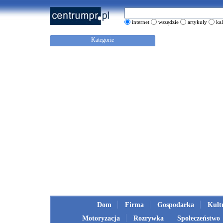
internet
wszędzie
artykuły
ka
Kategorie
Dom
Firma
Gospodarka
Kult
Motoryzacja
Rozrywka
Społeczeństwo