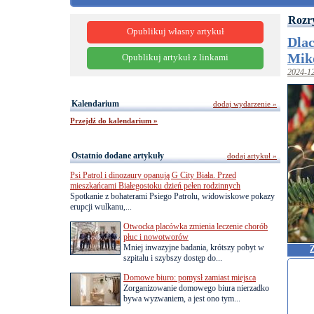
Rozr
Opublikuj własny artykuł
Dlac
Mik
Opublikuj artykuł z linkami
2024-1
Kalendarium
dodaj wydarzenie »
Przejdź do kalendarium »
Ostatnio dodane artykuły
dodaj artykuł »
Psi Patrol i dinozaury opanują G City Biała. Przed
mieszkańcami Białegostoku dzień pełen rodzinnych
Spotkanie z bohaterami Psiego Patrolu, widowiskowe pokazy
erupcji wulkanu,...
Otwocka placówka zmienia leczenie chorób
płuc i nowotworów
Mniej inwazyjne badania, krótszy pobyt w
Z
szpitalu i szybszy dostęp do...
Domowe biuro: pomysł zamiast miejsca
Zorganizowanie domowego biura nierzadko
bywa wyzwaniem, a jest ono tym...