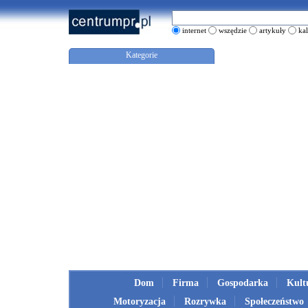
internet
wszędzie
artykuły
ka
Kategorie
Dom
Firma
Gospodarka
Kult
Motoryzacja
Rozrywka
Społeczeństwo