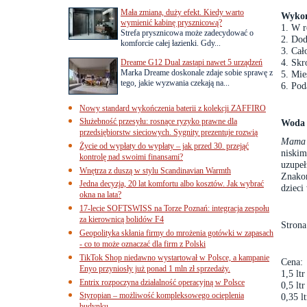
Mała zmiana, duży efekt. Kiedy warto
Wykon
wymienić kabinę prysznicową?
1. W r
Strefa prysznicowa może zadecydować o
2. Dod
komforcie całej łazienki. Gdy...
3. Cał
4. Skr
Dreame G12 Dual zastąpi nawet 5 urządzeń
Marka Dreame doskonale zdaje sobie sprawę z
5. Mie
tego, jakie wyzwania czekają na...
6. Pod
Nowy standard wykończenia baterii z kolekcji ZAFFIRO
Służebność przesyłu: rosnące ryzyko prawne dla
Woda 
przedsiębiorstw sieciowych. Sygnity prezentuje rozwią
Mama 
Życie od wypłaty do wypłaty – jak przed 30. przejąć
niskim
kontrolę nad swoimi finansami?
uzupe
Wnętrza z duszą w stylu Scandinavian Warmth
Znako
Jedna decyzja, 20 lat komfortu albo kosztów. Jak wybrać
dzieci
okna na lata?
17-lecie SOFTSWISS na Torze Poznań: integracja zespołu
za kierownicą bolidów F4
Stron
Geopolityka skłania firmy do mrożenia gotówki w zapasach
- co to może oznaczać dla firm z Polski
TikTok Shop niedawno wystartował w Polsce, a kampanie
Cena:
Enyo przyniosły już ponad 1 mln zł sprzedaży.
1,5 ltr
Entrix rozpoczyna działalność operacyjną w Polsce
0,5 ltr
Styropian – możliwość kompleksowego ocieplenia
0,35 lt