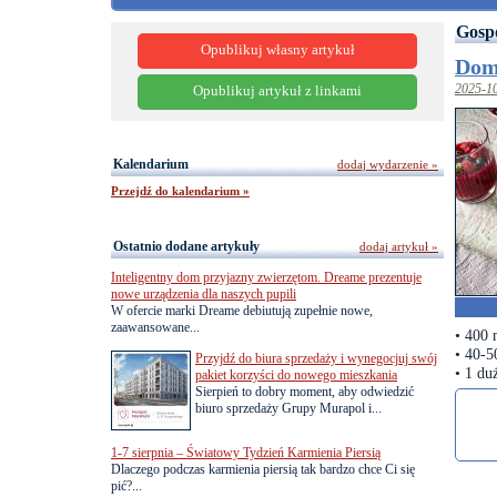
Gosp
Opublikuj własny artykuł
Dom
2025-1
Opublikuj artykuł z linkami
Kalendarium
dodaj wydarzenie »
Przejdź do kalendarium »
Ostatnio dodane artykuły
dodaj artykuł »
Inteligentny dom przyjazny zwierzętom. Dreame prezentuje
nowe urządzenia dla naszych pupili
W ofercie marki Dreame debiutują zupełnie nowe,
zaawansowane...
• 400
• 40-5
Przyjdź do biura sprzedaży i wynegocjuj swój
• 1 du
pakiet korzyści do nowego mieszkania
Sierpień to dobry moment, aby odwiedzić
biuro sprzedaży Grupy Murapol i...
1-7 sierpnia – Światowy Tydzień Karmienia Piersią
Dlaczego podczas karmienia piersią tak bardzo chce Ci się
pić?...