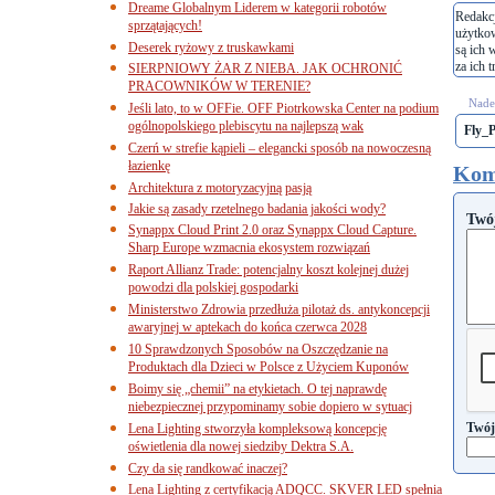
Dreame Globalnym Liderem w kategorii robotów
Redakcj
sprzątających!
użytko
Deserek ryżowy z truskawkami
są ich 
za ich t
SIERPNIOWY ŻAR Z NIEBA. JAK OCHRONIĆ
PRACOWNIKÓW W TERENIE?
Nades
Jeśli lato, to w OFFie. OFF Piotrkowska Center na podium
ogólnopolskiego plebiscytu na najlepszą wak
Fly_
Czerń w strefie kąpieli – elegancki sposób na nowoczesną
łazienkę
Kom
Architektura z motoryzacyjną pasją
Jakie są zasady rzetelnego badania jakości wody?
Twó
Synappx Cloud Print 2.0 oraz Synappx Cloud Capture.
Sharp Europe wzmacnia ekosystem rozwiązań
Raport Allianz Trade: potencjalny koszt kolejnej dużej
powodzi dla polskiej gospodarki
Ministerstwo Zdrowia przedłuża pilotaż ds. antykoncepcji
awaryjnej w aptekach do końca czerwca 2028
10 Sprawdzonych Sposobów na Oszczędzanie na
Produktach dla Dzieci w Polsce z Użyciem Kuponów
Boimy się „chemii” na etykietach. O tej naprawdę
niebezpiecznej przypominamy sobie dopiero w sytuacj
Twój
Lena Lighting stworzyła kompleksową koncepcję
oświetlenia dla nowej siedziby Dektra S.A.
Czy da się randkować inaczej?
Lena Lighting z certyfikacją ADQCC. SKVER LED spełnia