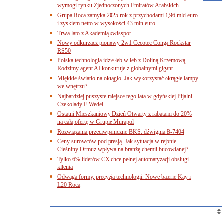
wymogi rynku Zjednoczonych Emiratów Arabskich
Grupa Roca zamyka 2025 rok z przychodami 1,96 mld euro
i zyskiem netto w wysokości 43 mln euro
Trwa lato z Akademią swisspor
Nowy odkurzacz pionowy 2w1 Cecotec Conga Rockstar
RS50
Polska technologia idzie łeb w łeb z Doliną Krzemową.
Rodzimy agent AI konkuruje z globalnymi gigant
Miękkie światło na okrągło. Jak wykorzystać okrągłe lampy
we wnętrzu?
Najbardziej puszyste miejsce tego lata w gdyńskiej Pijalni
Czekolady E.Wedel
Ostatni Mieszkaniowy Dzień Otwarty z rabatami do 20%
na całą ofertę w Grupie Murapol
Rozwiązania przeciwpaniczne BKS: dźwignia B-7404
Ceny surowców pod presją. Jak sytuacja w rejonie
Cieśniny Ormuz wpływa na branżę chemii budowlanej?
Tylko 6% liderów CX chce pełnej automatyzacji obsługi
klienta
Odwaga formy, precyzja technologii. Nowe baterie Kay i
L20 Roca
© 