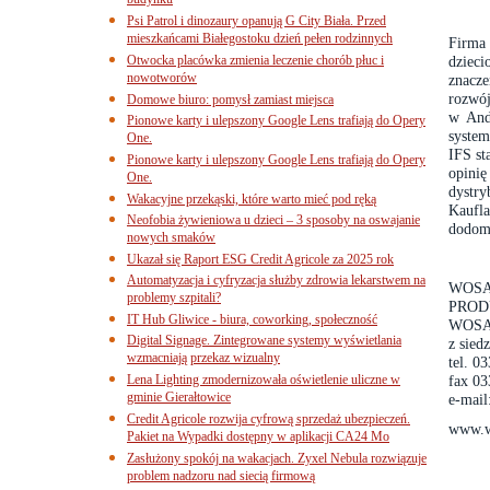
budynku
Psi Patrol i dinozaury opanują G City Biała. Przed
mieszkańcami Białegostoku dzień pełen rodzinnych
Firma
Otwocka placówka zmienia leczenie chorób płuc i
dziec
nowotworów
znacze
rozwój
Domowe biuro: pomysł zamiast miejsca
w And
Pionowe karty i ulepszony Google Lens trafiają do Opery
syste
One.
IFS st
Pionowe karty i ulepszony Google Lens trafiają do Opery
opini
One.
dystr
Wakacyjne przekąski, które warto mieć pod ręką
Kaufl
Neofobia żywieniowa u dzieci – 3 sposoby na oswajanie
dodomk
nowych smaków
Ukazał się Raport ESG Credit Agricole za 2025 rok
Automatyzacja i cyfryzacja służby zdrowia lekarstwem na
WOSA
problemy szpitali?
PROD
IT Hub Gliwice - biura, coworking, społeczność
WOSA
Digital Signage. Zintegrowane systemy wyświetlania
z sied
wzmacniają przekaz wizualny
tel. 0
Lena Lighting zmodernizowała oświetlenie uliczne w
fax 03
gminie Gierałtowice
e-mail
Credit Agricole rozwija cyfrową sprzedaż ubezpieczeń.
www.w
Pakiet na Wypadki dostępny w aplikacji CA24 Mo
Zasłużony spokój na wakacjach. Zyxel Nebula rozwiązuje
problem nadzoru nad siecią firmową