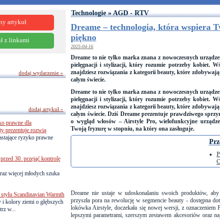
Technologie » AGD - RTV
ny artykuł
Dreame – technologia, która wspiera 
piękno
ł z linkami
2025-04-16
Dreame to nie tylko marka znana z nowoczesnych urządze
pielęgnacji i stylizacji, który rozumie potrzeby kobiet
znajdziesz rozwiązania z kategorii beauty, które zdobywają
dodaj wydarzenie »
całym świecie.
Dreame to nie tylko marka znana z nowoczesnych urządze
pielęgnacji i stylizacji, który rozumie potrzeby kobiet
znajdziesz rozwiązania z kategorii beauty, które zdobywają
dodaj artykuł »
całym świecie. Dziś Dreame prezentuje prawdziwego sprz
o wygląd włosów – Airstyle Pro, wielofunkcyjne urządzen
ko prawne dla
Twoją fryzurę w stopniu, na który ona zasługuje.
ty prezentuje rozwią
astające ryzyko prawne
Prz
P
przed 30. przejąć kontrolę
C
raz więcej młodych szuka
Dreame nie ustaje w udoskonalaniu swoich produktów, aby s
 stylu Scandinavian Warmth
przyszła pora na rewolucję w segmencie beauty - dostępna dot
y i kolory ziemi o głębszych
lokówka Airstyle, doczekała się nowej wersji, z oznaczeniem P
rz w...
lepszymi parametrami, szerszym zestawem akcesoriów oraz 