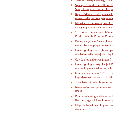
Jakie są zasady rzetelnego bad
Synappx Cloud Print 2.0 oraz 
Sharp Europe wzmacnia ekosys
Raport Allianz Trade: potencjal
powodzi dla polskiej gospodark
Ministerstwo Zdrowia przedłuża
awaryjnej w aptekach do końca
10 Sprawdzonych Sposobów na
Produktach dla Dzieci w Pols
Boimy się „chemii” na etykieta
niebezpiecznej przypominamy s
Lena Lighting stworzyła komp
oświetlenia dla nowej siedziby
Czy da się randkować inaczej?
Lena Lighting z certyfikacj
wymogi rynku Zjednoczonych 
Grupa Roca zamyka 2025 rok z
i zyskiem netto w wysokości 4
Trwa lato z Akademią swisspor
Nowy odkurzacz pionowy 2w1 
RS50
Polska technologia idzie łeb w
Rodzimy agent AI konkuruje z 
Miękkie światło na okrągło. Ja
we wnętrzu?