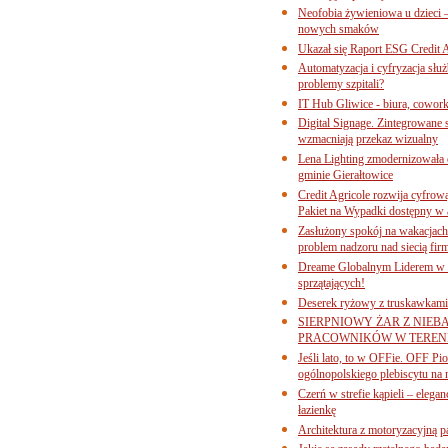
Neofobia żywieniowa u dzieci 
nowych smaków
Ukazał się Raport ESG Credit A
Automatyzacja i cyfryzacja słu
problemy szpitali?
IT Hub Gliwice - biura, cowork
Digital Signage. Zintegrowane
wzmacniają przekaz wizualny
Lena Lighting zmodernizowała o
gminie Gierałtowice
Credit Agricole rozwija cyfrow
Pakiet na Wypadki dostępny w
Zasłużony spokój na wakacjach
problem nadzoru nad siecią fi
Dreame Globalnym Liderem w k
sprzątających!
Deserek ryżowy z truskawkami
SIERPNIOWY ŻAR Z NIEB
PRACOWNIKÓW W TERENI
Jeśli lato, to w OFFie. OFF P
ogólnopolskiego plebiscytu na 
Czerń w strefie kąpieli – eleg
łazienkę
Architektura z motoryzacyjną p