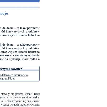
Twoje
ń do domu – to także partner w
. Wśród innowacyjnych produktów
 coraz większe uznanie kobiet na
ń do domu – to także partner w
. Wśród innowacyjnych produktów
 coraz większe uznanie kobiet na
ymierzeńca w codziennym dbaniu
ie do stylizacji, które zadba o
eczytaj również
odstawowe informacje o
entrumPR.pl
tawały się jeszcze lepsze. Teraz
ychczas w ofercie marki suszarka-
ro. Charakteryzuje się ona jeszcze
najwyższą wygodą przechowywania,