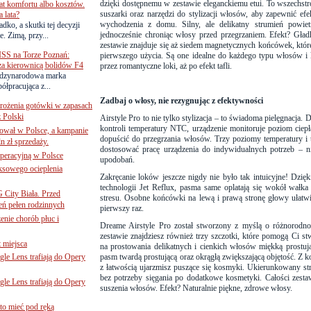
dzięki dostępnemu w zestawie eleganckiemu etui. To wszechstr
lat komfortu albo kosztów.
suszarki oraz narzędzi do stylizacji włosów, aby zapewnić efek
 lata?
wychodzenia z domu. Silny, ale delikatny strumień powiet
dko, a skutki tej decyzji
jednocześnie chroniąc włosy przed przegrzaniem. Efekt? Gładk
. Zimą, przy...
zestawie znajduje się aż siedem magnetycznych końcówek, któ
SS na Torze Poznań:
pierwszego użycia. Są one idealne do każdego typu włosów i k
 za kierownicą bolidów F4
przez romantyczne loki, aż po efekt tafli.
zynarodowa marka
ółpracująca z...
Zadbaj o włosy, nie rezygnując z efektywności
mrożenia gotówki w zapasach
z Polski
Airstyle Pro to nie tylko stylizacja – to świadoma pielęgnacj
kontroli temperatury NTC, urządzenie monitoruje poziom ciepł
ował w Polsce, a kampanie
dopuścić do przegrzania włosów. Trzy poziomy temperatury i
n zł sprzedaży.
dostosować pracę urządzenia do indywidualnych potrzeb – n
operacyjną w Polsce
upodobań.
ksowego ocieplenia
Zakręcanie loków jeszcze nigdy nie było tak intuicyjne! Dz
technologii Jet Reflux, pasma same oplatają się wokół wałka 
G City Biała. Przed
stresu. Osobne końcówki na lewą i prawą stronę głowy ułatwiają
eń pełen rodzinnych
pierwszy raz.
nie chorób płuc i
Dreame Airstyle Pro został stworzony z myślą o różnorodno
zestawie znajdziesz również trzy szczotki, które pomogą Ci st
 miejsca
na prostowania delikatnych i cienkich włosów miękką prostują
le Lens trafiają do Opery
pasm twardą prostującą oraz okrągłą zwiększającą objętość. Z k
z łatwością ujarzmisz puszące się kosmyki. Ukierunkowany s
bez potrzeby sięgania po dodatkowe kosmetyki. Całości zesta
le Lens trafiają do Opery
suszenia włosów. Efekt? Naturalnie piękne, zdrowe włosy.
to mieć pod ręką