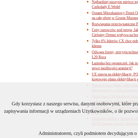
Najbardziej puszyste miejsce te
Czekolady E.Wedel
Ostatni Mieszkaniowy Dzień O
na całą ofertę w Grupie Murapo
Rozwiązania przeciwpaniczne 
Ceny surowców pod presją. Jak 
Cieśniny Ormuz wpływa na bra
Tylko 6% liderów CX chce pełne
klienta
Odwaga formy, precyzja technol
L20 Roca
Łazienka bez ograniczeń. Jak i
nowe możliwości aranżacji?
UE stawia na elektryfikację. P
krajowego planu elektryfikacji
Termet Freeze Multi: jedno urz
klimatyzacja w wielu pomieszc
EuroFrance: Od lokalnego bizne
w dystrybucji części samocho
Gdy korzystasz z naszego serwisu, danymi osobowymi, które p
Klienci Prime w Credit Agricol
zapisywania informacji w urządzeniach Użytkowników, o ile pozwol
wideo
Dlaczego retailerzy przestają
RFID zmienia sposób zarządza
Administratorem, czyli podmiotem decydującym o t