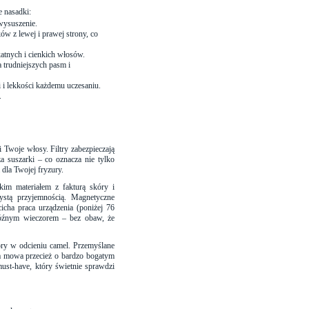
 nasadki:
wysuszenie.
ów z lewej i prawej strony, co
katnych i cienkich włosów.
 trudniejszych pasm i
i i lekkości każdemu uczesaniu.
.
 Twoje włosy. Filtry zabezpieczają
 suszarki – co oznacza nie tylko
 dla Twojej fryzury.
kim materiałem z fakturą skóry i
czystą przyjemnością. Magnetyczne
cha praca urządzenia (poniżej 76
późnym wieczorem – bez obaw, że
óry w odcieniu camel. Przemyślane
 a mowa przecież o bardzo bogatym
must-have, który świetnie sprawdzi