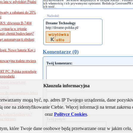
użytkowników "Serwisów skupionych w Grupie Kafito". Publiko
go lata w gdyńskiej Pijalni
ich własnością i ich prywatnymi opiniami. Redakcja CentrumPR 
ich treść.
twarty z rabatami do 20%
Nadesłał:
l
BKS: dźwignia B-7404
Dreame Technology
http://dreame-polska.pl/
sytuacja w rejonie
nżę chemii budowlanej?
j automatyzacji obsługi
ogii. Nowe baterie Kay i
Komentarze (0)
nnowacyjna toaleta otwiera
Twój komentarz:
ORT PC: Polska potrzebuje
 gospodarki
ądzenie zewnętrzne,
Klauzula informacyjna
zeniach
su do europejskiego lidera
dowych
rzetwarzamy mogą być, np. adres IP Twojego urządzenia, dane pozys
e załatwią sprawy przez
ą one na zidentyfikowanie Ciebie. Więcej informacji na temat zakres
oraz
Polityce Cookies
.
 ufać kodom kreskowym?
nia sklepem
Twój podpis:
ym, które Twoje dane osobowe będą przetwarzane oraz w jakim celu, i