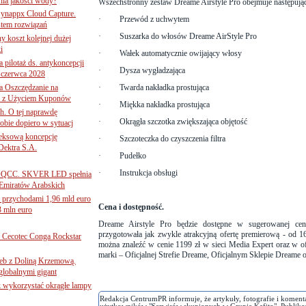
ania jakości wody?
Wszechstronny zestaw Dreame Airstyle Pro obejmuje następując
Synappx Cloud Capture.
·
Przewód z uchwytem
tem rozwiązań
·
Suszarka do włosów Dreame AirStyle Pro
ny koszt kolejnej dużej
i
·
Wałek automatycznie owijający włosy
 pilotaż ds. antykoncepcji
·
Dysza wygładzająca
 czerwca 2028
 Oszczędzanie na
·
Twarda nakładka prostująca
ce z Użyciem Kuponów
·
Miękka nakładka prostująca
ch. O tej naprawdę
·
Okrągła szczotka zwiększająca objętość
obie dopiero w sytuacj
leksową koncepcję
·
Szczoteczka do czyszczenia filtra
 Dektra S.A.
·
Pudełko
·
Instrukcja obsługi
ą ADQCC. SKVER LED spełnia
Emiratów Arabskich
 przychodami 1,96 mld euro
Cena i dostępność.
3 mln euro
Dreame Airstyle Pro będzie dostępne w sugerowanej cen
przygotowała jak zwykle atrakcyjną ofertę premierową - od 1
Cecotec Conga Rockstar
można znaleźć w cenie 1199 zł w sieci Media Expert oraz w o
marki – Oficjalnej Strefie Dreame, Oficjalnym Sklepie Dreame 
 łeb z Doliną Krzemową.
globalnymi gigant
k wykorzystać okrągłe lampy
Redakcja CentrumPR informuje, że artykuły, fotografie i koment