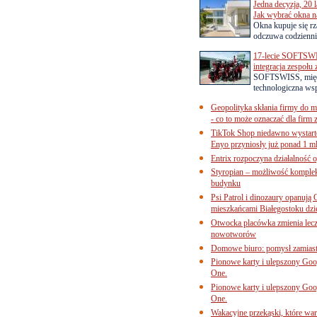
Jedna decyzja, 20 
Jak wybrać okna na
Okna kupuje się rza
odczuwa codziennie
17-lecie SOFTSWI
integracja zespołu
SOFTSWISS, międ
technologiczna wsp
Geopolityka skłania firmy do 
- co to może oznaczać dla firm 
TikTok Shop niedawno wystart
Enyo przyniosły już ponad 1 ml
Entrix rozpoczyna działalność 
Styropian – możliwość komple
budynku
Psi Patrol i dinozaury opanują 
mieszkańcami Białegostoku dzi
Otwocka placówka zmienia lecze
nowotworów
Domowe biuro: pomysł zamiast
Pionowe karty i ulepszony Goog
One.
Pionowe karty i ulepszony Goog
One.
Wakacyjne przekąski, które war