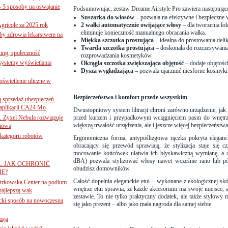
– 3 sposoby na oswajanie
Podsumowując, zestaw Dreame Airstyle Pro zawiera następujące
Suszarka do włosów
–
pozwala na efektywne i bezpieczne 
gricole za 2025 rok
2 wałki automatycznie owijające włosy
–
dla tworzenia lok
eliminuje konieczność manualnego obracania wałka.
żby zdrowia lekarstwem na
Miękka szczotka prostująca
– idealna do prostowania deli
Twarda szczotka prostująca
– doskonała do rozczesywania
ing, społeczność
rozprowadzania kosmetyków.
 systemy wyświetlania
Okrągła szczotka zwiększająca objętość
– dodaje objętośc
Dysza wygładzająca
– pozwala ujarzmić niesforne kosmyki
świetlenie uliczne w
Bezpieczeństwo i komfort przede wszystkim
ą sprzedaż ubezpieczeń.
 aplikacji CA24 Mo
Dwustopniowy system filtracji chroni zarówno urządzenie, jak i
. Zyxel Nebula rozwiązuje
przed kurzem i przypadkowym wciągnięciem pasm do wnętrza
większą trwałość urządzenia, ale i jeszcze więcej bezpieczeństwa
rmową
ategorii robotów
Ergonomiczna forma, antypoślizgowa rączka pokryta eleganc
obracający się przewód sprawiają, że stylizacja staje się 
mocowanie końcówek ułatwia ich błyskawiczną wymianę, a ci
dBA) pozwala stylizować włosy nawet wcześnie rano lub 
A. JAK OCHRONIĆ
obudzisz domowników.
E?
Całość dopełnia eleganckie etui – wykonane z ekologicznej sk
iotrkowska Center na podium
wnętrze etui sprawia, że każde akcesorium ma swoje miejsce,
najlepszą wak
zestawie. To nie tylko praktyczny dodatek, ale także stylowy 
ancki sposób na nowoczesną
się jako prezent – albo jako mała nagroda dla samej siebie.
asją