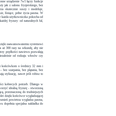
onne urządzenie 7w1 łączy funkcje
ty jak z salonu fryzjerskiego, bez
rza skutecznie suszy i modeluje,
ie, lśniące, pełne życia pasma. W
re każda użytkowniczka pokocha od
ażdej fryzury: od naturalnych fal,
a. Dzięki zaawansowanemu systemowi
a aż 300 razy na sekundę, aby nie
 trzy prędkości nawiewu pozwalają
iezależnie od rodzaju włosów czy
ięki końcówkom o średnicy 32 mm i
– bez szarpania, bez plątania, bez
 stylizację, nawet jeśli robisz to
ści kobiecych potrzeb. Dlatego w
worzyć idealną fryzurę - stworzoną
cą, przeznaczoną do trudniejszych
olei dzięki końcówce wygładzającej
trumień powietrza wygładza pasma,
wu dopełnia specjalna nakładka do