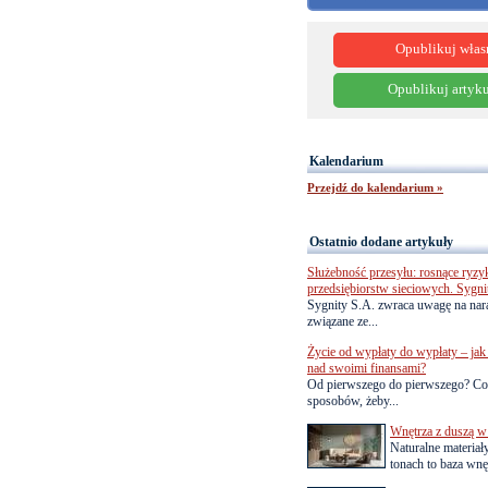
Opublikuj włas
Opublikuj artyku
Kalendarium
Przejdź do kalendarium »
Ostatnio dodane artykuły
Służebność przesyłu: rosnące ryzy
przedsiębiorstw sieciowych. Sygni
Sygnity S.A. zwraca uwagę na nar
związane ze...
Życie od wypłaty do wypłaty – jak 
nad swoimi finansami?
Od pierwszego do pierwszego? Co
sposobów, żeby...
Wnętrza z duszą w
Naturalne materiał
tonach to baza wnęt