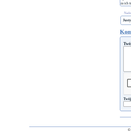
za ich t
Nades
Just
Kom
Twó
Twój
© 