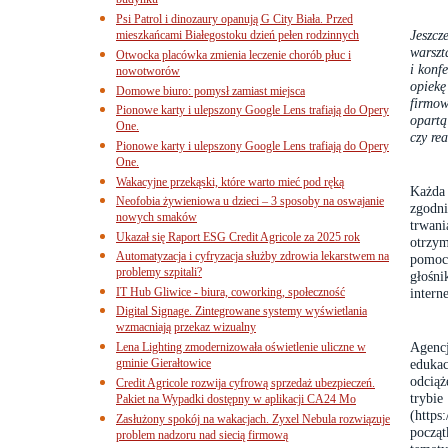
budynku
Psi Patrol i dinozaury opanują G City Biała. Przed
Jeszcz
mieszkańcami Białegostoku dzień pełen rodzinnych
warszt
Otwocka placówka zmienia leczenie chorób płuc i
i konf
nowotworów
opiekę
Domowe biuro: pomysł zamiast miejsca
firmow
Pionowe karty i ulepszony Google Lens trafiają do Opery
opartą
One.
czy rea
Pionowe karty i ulepszony Google Lens trafiają do Opery
One.
Wakacyjne przekąski, które warto mieć pod ręką
Każda
Neofobia żywieniowa u dzieci – 3 sposoby na oswajanie
zgodni
nowych smaków
trwani
Ukazał się Raport ESG Credit Agricole za 2025 rok
otrzy
Automatyzacja i cyfryzacja służby zdrowia lekarstwem na
pomoc
problemy szpitali?
głoś
IT Hub Gliwice - biura, coworking, społeczność
intern
Digital Signage. Zintegrowane systemy wyświetlania
wzmacniają przekaz wizualny
Agencj
Lena Lighting zmodernizowała oświetlenie uliczne w
gminie Gierałtowice
eduka
odciąż
Credit Agricole rozwija cyfrową sprzedaż ubezpieczeń.
tryb
Pakiet na Wypadki dostępny w aplikacji CA24 Mo
(
https
Zasłużony spokój na wakacjach. Zyxel Nebula rozwiązuje
począt
problem nadzoru nad siecią firmową