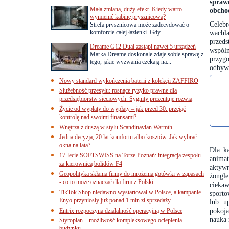
spraw
Mała zmiana, duży efekt. Kiedy warto
obchod
wymienić kabinę prysznicową?
Celeb
Strefa prysznicowa może zadecydować o
komforcie całej łazienki. Gdy...
wachl
przeds
Dreame G12 Dual zastąpi nawet 5 urządzeń
wspól
Marka Dreame doskonale zdaje sobie sprawę z
przygo
tego, jakie wyzwania czekają na...
odbywa
Nowy standard wykończenia baterii z kolekcji ZAFFIRO
Służebność przesyłu: rosnące ryzyko prawne dla
przedsiębiorstw sieciowych. Sygnity prezentuje rozwią
Życie od wypłaty do wypłaty – jak przed 30. przejąć
kontrolę nad swoimi finansami?
Wnętrza z duszą w stylu Scandinavian Warmth
Jedna decyzja, 20 lat komfortu albo kosztów. Jak wybrać
okna na lata?
Dla k
17-lecie SOFTSWISS na Torze Poznań: integracja zespołu
anima
za kierownicą bolidów F4
aktywn
Geopolityka skłania firmy do mrożenia gotówki w zapasach
żongle
- co to może oznaczać dla firm z Polski
cieka
TikTok Shop niedawno wystartował w Polsce, a kampanie
sporto
Enyo przyniosły już ponad 1 mln zł sprzedaży.
lub u
pokoja
Entrix rozpoczyna działalność operacyjną w Polsce
nauka 
Styropian – możliwość kompleksowego ocieplenia