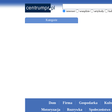
internet
wszędzie
artykuły
ka
Kategorie
Dom
Firma
Gospodarka
Kult
Motoryzacja
Rozrywka
Społeczeństwo