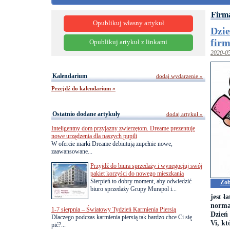
Firma
Opublikuj własny artykuł
Dzie
firm
Opublikuj artykuł z linkami
2020-0
Kalendarium
dodaj wydarzenie »
Przejdź do kalendarium »
Ostatnio dodane artykuły
dodaj artykuł »
Inteligentny dom przyjazny zwierzętom. Dreame prezentuje
nowe urządzenia dla naszych pupili
W ofercie marki Dreame debiutują zupełnie nowe,
zaawansowane...
Przyjdź do biura sprzedaży i wynegocjuj swój
pakiet korzyści do nowego mieszkania
Sierpień to dobry moment, aby odwiedzić
Zob
biuro sprzedaży Grupy Murapol i...
jest ł
norma
1-7 sierpnia – Światowy Tydzień Karmienia Piersią
Dzień 
Dlaczego podczas karmienia piersią tak bardzo chce Ci się
Vi, k
pić?...