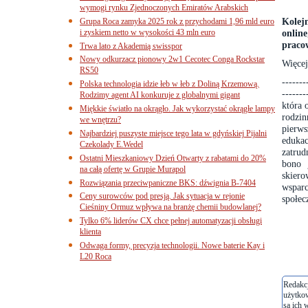
wymogi rynku Zjednoczonych Emiratów Arabskich
Kolej
Grupa Roca zamyka 2025 rok z przychodami 1,96 mld euro
i zyskiem netto w wysokości 43 mln euro
online
praco
Trwa lato z Akademią swisspor
Nowy odkurzacz pionowy 2w1 Cecotec Conga Rockstar
Więcej
RS50
-------
Polska technologia idzie łeb w łeb z Doliną Krzemową.
-------
Rodzimy agent AI konkuruje z globalnymi gigant
która 
Miękkie światło na okrągło. Jak wykorzystać okrągłe lampy
rodzin
we wnętrzu?
pierws
Najbardziej puszyste miejsce tego lata w gdyńskiej Pijalni
eduk
Czekolady E.Wedel
zatrud
Ostatni Mieszkaniowy Dzień Otwarty z rabatami do 20%
bono 
na całą ofertę w Grupie Murapol
skier
Rozwiązania przeciwpaniczne BKS: dźwignia B-7404
wspar
Ceny surowców pod presją. Jak sytuacja w rejonie
społec
Cieśniny Ormuz wpływa na branżę chemii budowlanej?
Tylko 6% liderów CX chce pełnej automatyzacji obsługi
klienta
Odwaga formy, precyzja technologii. Nowe baterie Kay i
L20 Roca
Redakcj
użytko
są ich 