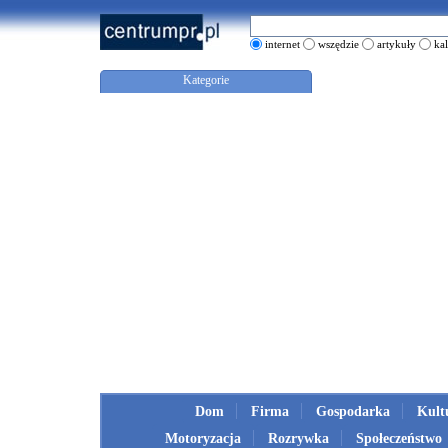
internet
wszędzie
artykuły
ka
Kategorie
Dom
Firma
Gospodarka
Kult
Motoryzacja
Rozrywka
Społeczeństwo