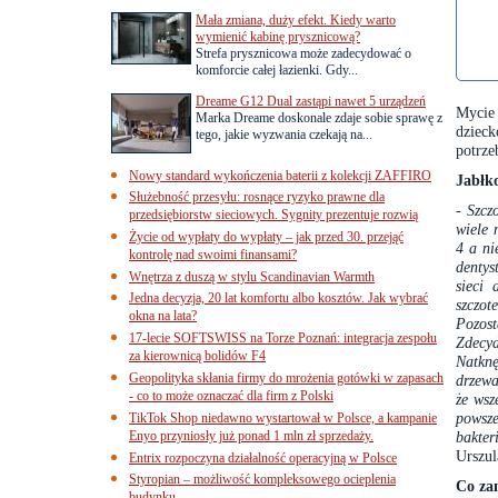
Mała zmiana, duży efekt. Kiedy warto
wymienić kabinę prysznicową?
Strefa prysznicowa może zadecydować o
komforcie całej łazienki. Gdy...
Dreame G12 Dual zastąpi nawet 5 urządzeń
Mycie 
Marka Dreame doskonale zdaje sobie sprawę z
dzieck
tego, jakie wyzwania czekają na...
potrze
Nowy standard wykończenia baterii z kolekcji ZAFFIRO
Jabłk
Służebność przesyłu: rosnące ryzyko prawne dla
-
Szcz
przedsiębiorstw sieciowych. Sygnity prezentuje rozwią
wiele 
Życie od wypłaty do wypłaty – jak przed 30. przejąć
4 a ni
kontrolę nad swoimi finansami?
dentys
Wnętrza z duszą w stylu Scandinavian Warmth
sieci
Jedna decyzja, 20 lat komfortu albo kosztów. Jak wybrać
szczot
okna na lata?
Pozos
17-lecie SOFTSWISS na Torze Poznań: integracja zespołu
Zdecyd
za kierownicą bolidów F4
Natknę
Geopolityka skłania firmy do mrożenia gotówki w zapasach
drzewa
- co to może oznaczać dla firm z Polski
że wsz
powsze
TikTok Shop niedawno wystartował w Polsce, a kampanie
Enyo przyniosły już ponad 1 mln zł sprzedaży.
bakter
Urszul
Entrix rozpoczyna działalność operacyjną w Polsce
Styropian – możliwość kompleksowego ocieplenia
Co za