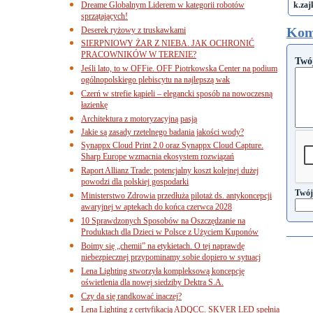
Dreame Globalnym Liderem w kategorii robotów
k.zaj
sprzątających!
Kom
Deserek ryżowy z truskawkami
SIERPNIOWY ŻAR Z NIEBA. JAK OCHRONIĆ
PRACOWNIKÓW W TERENIE?
Twó
Jeśli lato, to w OFFie. OFF Piotrkowska Center na podium
ogólnopolskiego plebiscytu na najlepszą wak
Czerń w strefie kąpieli – elegancki sposób na nowoczesną
łazienkę
Architektura z motoryzacyjną pasją
Jakie są zasady rzetelnego badania jakości wody?
Synappx Cloud Print 2.0 oraz Synappx Cloud Capture.
Sharp Europe wzmacnia ekosystem rozwiązań
Raport Allianz Trade: potencjalny koszt kolejnej dużej
powodzi dla polskiej gospodarki
Twój
Ministerstwo Zdrowia przedłuża pilotaż ds. antykoncepcji
awaryjnej w aptekach do końca czerwca 2028
10 Sprawdzonych Sposobów na Oszczędzanie na
Produktach dla Dzieci w Polsce z Użyciem Kuponów
Boimy się „chemii” na etykietach. O tej naprawdę
niebezpiecznej przypominamy sobie dopiero w sytuacj
Lena Lighting stworzyła kompleksową koncepcję
oświetlenia dla nowej siedziby Dektra S.A.
Czy da się randkować inaczej?
Lena Lighting z certyfikacją ADQCC. SKVER LED spełnia