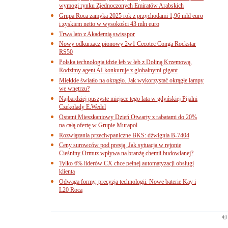
wymogi rynku Zjednoczonych Emiratów Arabskich
Grupa Roca zamyka 2025 rok z przychodami 1,96 mld euro
i zyskiem netto w wysokości 43 mln euro
Trwa lato z Akademią swisspor
Nowy odkurzacz pionowy 2w1 Cecotec Conga Rockstar
RS50
Polska technologia idzie łeb w łeb z Doliną Krzemową.
Rodzimy agent AI konkuruje z globalnymi gigant
Miękkie światło na okrągło. Jak wykorzystać okrągłe lampy
we wnętrzu?
Najbardziej puszyste miejsce tego lata w gdyńskiej Pijalni
Czekolady E.Wedel
Ostatni Mieszkaniowy Dzień Otwarty z rabatami do 20%
na całą ofertę w Grupie Murapol
Rozwiązania przeciwpaniczne BKS: dźwignia B-7404
Ceny surowców pod presją. Jak sytuacja w rejonie
Cieśniny Ormuz wpływa na branżę chemii budowlanej?
Tylko 6% liderów CX chce pełnej automatyzacji obsługi
klienta
Odwaga formy, precyzja technologii. Nowe baterie Kay i
L20 Roca
© 