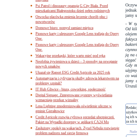
budynku
Oczyw
Psi Patrol i dinozaury opanują G City Biała. Przed
jednak
mieszkańcami Białegostoku dzień pełen rodzinnych
jamy u
Otwocka placówka zmienia leczenie chorób płuc i
nowotworów
-
W sy
Domowe biuro: pomysł zamiast miejsca
Od kil
Pionowe karty i ulepszony Google Lens trafiają do Opery
olejem
One.
faktyc
bakter
Pionowe karty i ulepszony Google Lens trafiają do Opery
czynno
One.
ją na 
Wakacyjne przekąski, które warto mieć pod ręką
sięgać
Neofobia żywieniowa u dzieci – 3 sposoby na oswajanie
Gdy ma
nowych smaków
użyjmy
Ukazał się Raport ESG Credit Agricole za 2025 rok
co waż
Automatyzacja i cyfryzacja służby zdrowia lekarstwem na
jamy u
problemy szpitali?
Urszul
IT Hub Gliwice - biura, coworking, społeczność
Digital Signage. Zintegrowane systemy wyświetlania
wzmacniają przekaz wizualny
Lena Lighting zmodernizowała oświetlenie uliczne w
Redakcj
gminie Gierałtowice
użytko
są ich 
Credit Agricole rozwija cyfrową sprzedaż ubezpieczeń.
za ich t
Pakiet na Wypadki dostępny w aplikacji CA24 Mo
Zasłużony spokój na wakacjach. Zyxel Nebula rozwiązuje
Nades
problem nadzoru nad siecią firmową