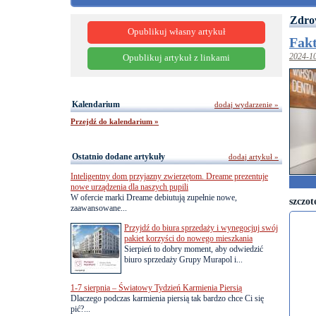
Zdro
Opublikuj własny artykuł
Fakt
2024-1
Opublikuj artykuł z linkami
Kalendarium
dodaj wydarzenie »
Przejdź do kalendarium »
Ostatnio dodane artykuły
dodaj artykuł »
Inteligentny dom przyjazny zwierzętom. Dreame prezentuje
nowe urządzenia dla naszych pupili
W ofercie marki Dreame debiutują zupełnie nowe,
szczot
zaawansowane...
Przyjdź do biura sprzedaży i wynegocjuj swój
pakiet korzyści do nowego mieszkania
Sierpień to dobry moment, aby odwiedzić
biuro sprzedaży Grupy Murapol i...
1-7 sierpnia – Światowy Tydzień Karmienia Piersią
Dlaczego podczas karmienia piersią tak bardzo chce Ci się
pić?...