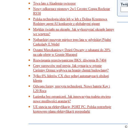
Trwa lato z Akademią swisspor
Twój
Nowy odkurzacz pionowy 2w1 Cecotec Conga Rockstar
RS50
Polska technologia idzie łeb w łeb z Doliną Krzemową.
Rodzimy agent AI konkuruje z globalnymi gigant
Miękkie światło na okrągło. Jak wykorzystać okrągłe lampy
we wnętrzu?
Najbardziej puszyste miejsce tego lata w gdyńskiej Pijalni
Czekolady E.Wedel
Ostatni Mieszkaniowy Dzień Otwarty z rabatami do 20%
na całą ofertę w Grupie Murapol
Rozwiązania przeciwpaniczne BKS: dźwignia B-7404
Ceny surowców pod presją. Jak sytuacja w rejonie
Cieśniny Ormuz wpływa na branżę chemii budowlanej?
Tylko 6% liderów CX chce pełnej automatyzacji obsługi
klienta
Odwaga formy, precyzja technologii. Nowe baterie Kay i
L20 Roca
Łazienka bez ograniczeń. Jak innowacyjna toaleta otwiera
nowe możliwości aranżacji?
UE stawia na elektryfikację. PORT PC: Polska potrzebuje
krajowego planu elektryfikacji gospodarki
© 