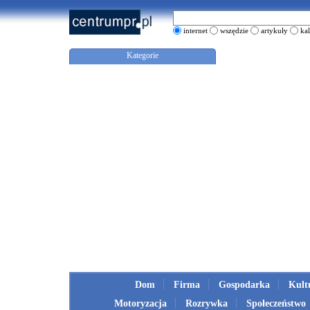
internet
wszędzie
artykuły
ka
Kategorie
Dom
Firma
Gospodarka
Kult
Motoryzacja
Rozrywka
Społeczeństwo