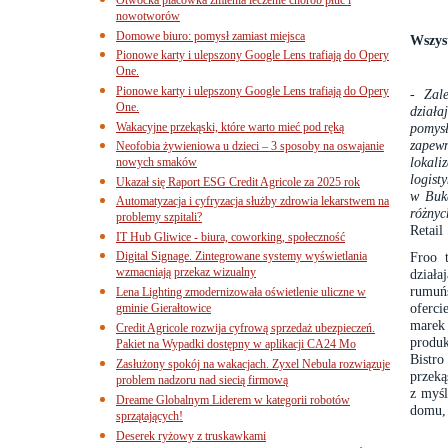
nowotworów
Domowe biuro: pomysł zamiast miejsca
Wszyst
Pionowe karty i ulepszony Google Lens trafiają do Opery
One.
Pionowe karty i ulepszony Google Lens trafiają do Opery
- Zal
One.
działa
Wakacyjne przekąski, które warto mieć pod ręką
pomys
zapew
Neofobia żywieniowa u dzieci – 3 sposoby na oswajanie
lokali
nowych smaków
logist
Ukazał się Raport ESG Credit Agricole za 2025 rok
w Buka
Automatyzacja i cyfryzacja służby zdrowia lekarstwem na
różnyc
problemy szpitali?
Retail
IT Hub Gliwice - biura, coworking, społeczność
Digital Signage. Zintegrowane systemy wyświetlania
Froo 
wzmacniają przekaz wizualny
działa
rumuń
Lena Lighting zmodernizowała oświetlenie uliczne w
oferci
gminie Gierałtowice
marek
Credit Agricole rozwija cyfrową sprzedaż ubezpieczeń.
produ
Pakiet na Wypadki dostępny w aplikacji CA24 Mo
Bistr
Zasłużony spokój na wakacjach. Zyxel Nebula rozwiązuje
przeką
problem nadzoru nad siecią firmową
z myśl
Dreame Globalnym Liderem w kategorii robotów
domu, 
sprzątających!
Deserek ryżowy z truskawkami