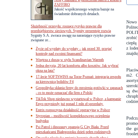
ZAFFIRO
Jakość współczesnego wnętrza bazuje na
świadomie dobranych detalach.
Nowo o
Służebność przesyłu: rosnące ryzyko prawne dla
Polite
przedsiębiorstw sieciowych. Sygnity prezentuje rozwią
POLIT
Sygnity S.A. zwraca uwagę na narastające ryzyko prawne
zrobić
związane ze...
ciepłą
z lode
Życie od wypłaty do wypłaty – jak przed 30. przejąć
znajdu
kontrolę nad swoimi finansami?
Wnętrza z duszą w stylu Scandinavian Warmth
Jedna decyzja, 20 lat komfortu albo kosztów. Jak wybrać
Placów
okna na lata?
m2. O
17-lecie SOFTSWISS na Torze Poznań: integracja zespołu
asort
za kierownicą bolidów F4
szero
Geopolityka skłania firmy do mrożenia gotówki w zapasach
są dwa
- co to może oznaczać dla firm z Polski
chrup
TikTok Shop niedawno wystartował w Polsce, a kampanie
codzie
Enyo przyniosły już ponad 1 mln zł sprzedaży.
Entrix rozpoczyna działalność operacyjną w Polsce
Styropian – możliwość kompleksowego ocieplenia
Podcza
budynku
promoc
Psi Patrol i dinozaury opanują G City Biała. Przed
the g
mieszkańcami Białegostoku dzień pełen rodzinnych
froole
Otwocka placówka zmienia leczenie chorób płuc i