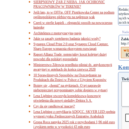
SIERPNIOWY ŻAR Z NIEBA. JAK OCHRONIĆ
PRACOWNIKÓW W TERENIE?
Redakcj
Jeśli lato, to w OFFie. OFF Piotrkowska Center na podium
użytko
ogólnopolskiego plebiscytu na najlepszą wak
są ich 
za ich t
Czerń w strefie kąpieli – elegancki sposób na nowoczesną
łazienkę
Nades
Architektura z motoryzacyjną pasją
Jakie są zasady rzetelnego badania jakości wody?
Żabk
http:
Synappx Cloud Print 2.0 oraz Synappx Cloud Capture.
Sharp Europe wzmacnia ekosystem rozwiązań
Raport Allianz Trade: potencjalny koszt kolejnej dużej
powodzi dla polskiej gospodarki
Ministerstwo Zdrowia przedłuża pilotaż ds. antykoncepcji
Kom
awaryjnej w aptekach do końca czerwca 2028
10 Sprawdzonych Sposobów na Oszczędzanie na
Twó
Produktach dla Dzieci w Polsce z Użyciem Kuponów
Boimy się „chemii” na etykietach. O tej naprawdę
niebezpiecznej przypominamy sobie dopiero w sytuacj
Lena Lighting stworzyła kompleksową koncepcję
oświetlenia dla nowej siedziby Dektra S.A.
Czy da się randkować inaczej?
Lena Lighting z certyfikacją ADQCC. SKVER LED spełnia
wymogi rynku Zjednoczonych Emiratów Arabskich
Grupa Roca zamyka 2025 rok z przychodami 1,96 mld euro
i zyskiem netto w wysokości 43 mln euro