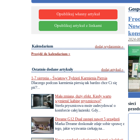
Gosp
Opublikuj własny artykuł
Froo
Nowa
Opublikuj artykuł z linkami
kon
2024-0
Kalendarium
dodaj wydarzenie »
Przejdź do kalendarium »
Ostatnio dodane artykuły
dodaj artykuł »
1-7 sierpnia – Światowy Tydzień Karmienia Piersią
Dlaczego podczas karmienia piersią tak bardzo chce Ci się
pić?...
Mała zmiana, duży efekt. Kiedy warto
wymienić kabinę prysznicową?
siec
Strefa prysznicowa może zadecydować o
przeds
komforcie całej łazienki. Gdy...
Dreame G12 Dual zastąpi nawet 5 urządzeń
Marka Dreame doskonale zdaje sobie sprawę z
tego, jakie wyzwania czekają na...
Nowy standard wykończenia baterii z kolekcji