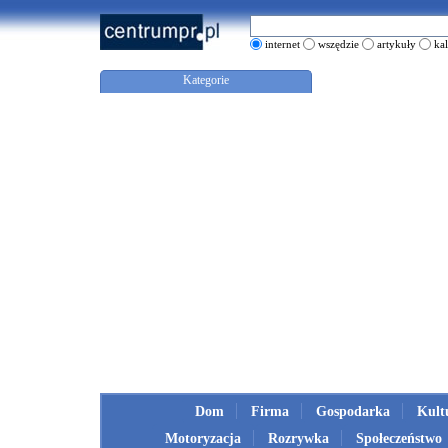
internet
wszędzie
artykuły
ka
Kategorie
Dom
Firma
Gospodarka
Kult
Motoryzacja
Rozrywka
Społeczeństwo