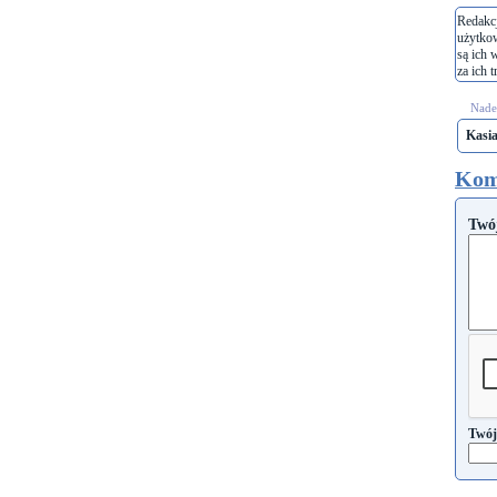
Redakcj
użytko
są ich 
za ich t
Nades
Kasi
Kom
Twó
Twój