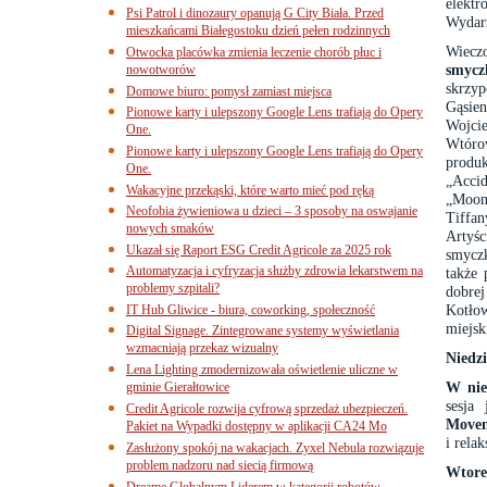
elektr
Psi Patrol i dinozaury opanują G City Biała. Przed
Wydarz
mieszkańcami Białegostoku dzień pełen rodzinnych
Wiecz
Otwocka placówka zmienia leczenie chorób płuc i
smycz
nowotworów
skrzyp
Domowe biuro: pomysł zamiast miejsca
Gąsie
Pionowe karty i ulepszony Google Lens trafiają do Opery
Wojcie
One.
Wtóro
Pionowe karty i ulepszony Google Lens trafiają do Opery
produ
One.
„Acci
Wakacyjne przekąski, które warto mieć pod ręką
„Moon
Neofobia żywieniowa u dzieci – 3 sposoby na oswajanie
Tiffa
nowych smaków
Artyśc
Ukazał się Raport ESG Credit Agricole za 2025 rok
smyczk
Automatyzacja i cyfryzacja służby zdrowia lekarstwem na
także 
problemy szpitali?
dobrej
Kotłow
IT Hub Gliwice - biura, coworking, społeczność
miejs
Digital Signage. Zintegrowane systemy wyświetlania
wzmacniają przekaz wizualny
Niedz
Lena Lighting zmodernizowała oświetlenie uliczne w
W nie
gminie Gierałtowice
sesja
Credit Agricole rozwija cyfrową sprzedaż ubezpieczeń.
Movem
Pakiet na Wypadki dostępny w aplikacji CA24 Mo
i rela
Zasłużony spokój na wakacjach. Zyxel Nebula rozwiązuje
problem nadzoru nad siecią firmową
Wtore
Dreame Globalnym Liderem w kategorii robotów