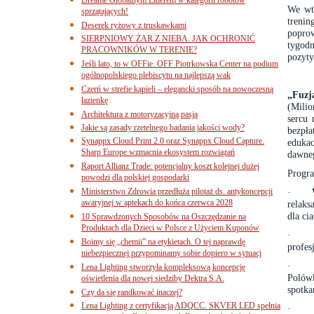
We wt
sprzątających!
treni
Deserek ryżowy z truskawkami
popro
SIERPNIOWY ŻAR Z NIEBA. JAK OCHRONIĆ
tygod
PRACOWNIKÓW W TERENIE?
pozyty
Jeśli lato, to w OFFie. OFF Piotrkowska Center na podium
ogólnopolskiego plebiscytu na najlepszą wak
Czerń w strefie kąpieli – elegancki sposób na nowoczesną
„Fuzj
łazienkę
(Milio
Architektura z motoryzacyjną pasją
sercu 
Jakie są zasady rzetelnego badania jakości wody?
bezpł
Synappx Cloud Print 2.0 oraz Synappx Cloud Capture.
eduka
Sharp Europe wzmacnia ekosystem rozwiązań
dawneg
Raport Allianz Trade: potencjalny koszt kolejnej dużej
Progra
powodzi dla polskiej gospodarki
Ministerstwo Zdrowia przedłuża pilotaż ds. antykoncepcji
·
awaryjnej w aptekach do końca czerwca 2028
relaks
dla ci
10 Sprawdzonych Sposobów na Oszczędzanie na
Produktach dla Dzieci w Polsce z Użyciem Kuponów
·
Boimy się „chemii” na etykietach. O tej naprawdę
profes
niebezpiecznej przypominamy sobie dopiero w sytuacj
·
Lena Lighting stworzyła kompleksową koncepcję
Polówk
oświetlenia dla nowej siedziby Dektra S.A.
spotka
Czy da się randkować inaczej?
Lena Lighting z certyfikacją ADQCC. SKVER LED spełnia
·