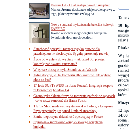
Dreame G12 Dual zastąpi nawet 5 urządzeń
Marka Dreame doskonale zdaje sobie sprawę z
tego, jakie wyzwania czekają na...
Tanecz
Nowy standard wykończenia baterii z kolekcji
10 li
ZAFFIRO
energe
Jakość współczesnego wnętrza bazuje na
instru
świadomie dobranych detalach.
salsy 
Piątko
Służebność przesyłu: rosnące ryzyko prawne dla
przedsiębiorstw sieciowych. Sygnity prezentuje rozwią
W piąt
Życie od wypłaty do wypłaty – jak przed 30. przejąć
zosta
kontrolę nad swoimi finansami?
gorzki
Wnętrza z duszą w stylu Scandinavian Warmth
ramach
wymyk
Jedna decyzja, 20 lat komfortu albo kosztów. Jak wybrać
okna na lata?
progra
człowi
17-lecie SOFTSWISS na Torze Poznań: integracja zespołu
apokal
za kierownicą bolidów F4
której
Geopolityka skłania firmy do mrożenia gotówki w zapasach
- co to może oznaczać dla firm z Polski
Muzyc
TikTok Shop niedawno wystartował w Polsce, a kampanie
12 lip
Enyo przyniosły już ponad 1 mln zł sprzedaży.
14:00
Entrix rozpoczyna działalność operacyjną w Polsce
sceną 
Styropian – możliwość kompleksowego ocieplenia
eufor
budynku