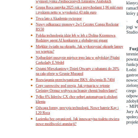
wymogi rynku Zjednoczonych Emiratów Arabskich
klasy
Grupa Roca zamyka 2025 rok z przychodami 1,96 mld euro
ramach
i zyskiem netto w wysokości 43 mln euro
który 
Trwa lato z Akademią swisspor
·
Nowy odkurzacz pionowy 2w1 Cecotec Conga Rockstar
jogi 
RS50
Studio
Polska technologia idzie łeb w łeb z Doliną Krzemową.
Rodzimy agent AI konkuruje z globalnymi gigant
Miękkie światło na okrągło. Jak wykorzystać okrągłe lampy
Fuzj
we wnętrzu?
tereni
Najbardziej puszyste miejsce tego lata w gdyńskiej Pijalni
powsta
Czekolady E.Wedel
funkc
Ostatni Mieszkaniowy Dzień Otwarty z rabatami do 20%
Łodzi
na całą ofertę w Grupie Murapol
gastr
Rozwiązania przeciwpaniczne BKS: dźwignia B-7404
nowocz
zielon
Ceny surowców pod presją. Jak sytuacja w rejonie
czego
Cieśniny Ormuz wpływa na branżę chemii budowlanej?
odpowi
Tylko 6% liderów CX chce pełnej automatyzacji obsługi
zdobył
klienta
- MIPI
Odwaga formy, precyzja technologii. Nowe baterie Kay i
Jury A
L20 Roca
społec
Łazienka bez ograniczeń. Jak innowacyjna toaleta otwiera
projek
nowe możliwości aranżacji?