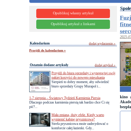
Społe
Opublikuj własny artykuł
Fuzj
fitn
Opublikuj artykuł z linkami
serc
2025-0
Kalendarium
dodaj wydarzenie »
Przejdź do kalendarium »
Ostatnio dodane artykuły
dodaj artykuł »
Przyjdź do biura sprzedaży i wynegocjuj swój
pakiet korzyści do nowego mieszkania
Sierpień to dobry moment, aby odwiedzić
biuro sprzedaży Grupy Murapol i...
kino 
1-7 sierpnia – Światowy Tydzień Karmienia Piersią
Akade
Dlaczego podczas karmienia piersią tak bardzo chce Ci się
bezpła
pić?...
Mała zmiana, duży efekt. Kiedy warto
wymienić kabinę prysznicową?
Strefa prysznicowa może zadecydować o
komforcie całej łazienki. Gdy...