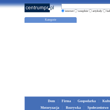
internet
wszędzie
artykuły
ka
Kategorie
Dom
Firma
Gospodarka
Kult
Motoryzacja
Rozrywka
Społeczeństwo