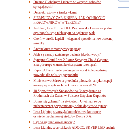
Dreame Globalnym Liderem w kategorii robotów
sprzątających!
Deserek ryżowy z truskawkami
SIERPNIOWY ŻAR Z NIEBA. JAK OCHRONIĆ
PRACOWNIKÓW W TERENIE?
Jeśli lato, to w OFFie. OFF Piotrkowska Center na podium
ogólnopolskiego plebiscytu na najlepszą wak
Czerń w strefie kąpieli – elegancki sposób na nowoczesną
łazienkę
Architektura z motoryzacyjną pasją
Jakie są zasady rzetelnego badania jakości wody?
Synappx Cloud Print 2.0 oraz Synappx Cloud Capture.
Sharp Europe wzmacnia ekosystem rozwiązań
Raport Allianz Trade: potencjalny koszt kolejnej dużej
powodzi dla polskiej gospodarki
Ministerstwo Zdrowia przedłuża pilotaż ds. antykoncepcji
awaryjnej w aptekach do końca czerwca 2028
10 Sprawdzonych Sposobów na Oszczędzanie na
Produktach dla Dzieci w Polsce z Użyciem Kuponów
Boimy się „chemii” na etykietach. O tej naprawdę
niebezpiecznej przypominamy sobie dopiero w sytuacj
Lena Lighting stworzyła kompleksową koncepcję
oświetlenia dla nowej siedziby Dektra S.A.
Czy da się randkować inaczej?
Lena Lighting z certyfikacją ADQCC. SKVER LED spełnia