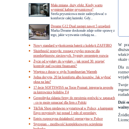
Mała zmiana, duży efekt. Kiedy warto
wymienić kabinę prysznicową?
Strefa prysznicowa może zadecydować o
komforcie całej łazienki. Gdy...
Dreame G12 Dual zastąpi nawet 5 urządzeń
Marka Dreame doskonale zdaje sobie sprawę z
tego, jakie wyzwania czekają na...
W pra
Nowy standard wykończenia baterii z kolekcji ZAFFIRO
dłuższ
Służebność przesyłu: rosnące ryzyko prawne dla
właści
przedsiębiorstw sieciowych. Sygnity prezentuje rozwią
okaże 
Życie od wypłaty do wypłaty – jak przed 30. przejąć
kontrolę nad swoimi finansami?
Dla z
Wnętrza z duszą w stylu Scandinavian Warmth
rozmo
wyjąt
Jedna decyzja, 20 lat komfortu albo kosztów. Jak wybrać
okna na lata?
Twoje 
17-lecie SOFTSWISS na Torze Poznań: integracja zespołu
regen
za kierownicą bolidów F4
rozład
Geopolityka skłania firmy do mrożenia gotówki w zapasach
Dziś e
- co to może oznaczać dla firm z Polski
ważny
TikTok Shop niedawno wystartował w Polsce, a kampanie
Enyo przyniosły już ponad 1 mln zł sprzedaży.
Źródło
Entrix rozpoczyna działalność operacyjną w Polsce
Licenc
Styropian – możliwość kompleksowego ocieplenia