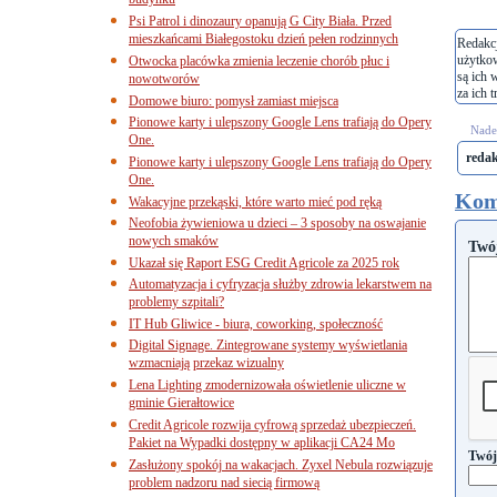
budynku
Psi Patrol i dinozaury opanują G City Biała. Przed
mieszkańcami Białegostoku dzień pełen rodzinnych
Redakcj
użytko
Otwocka placówka zmienia leczenie chorób płuc i
są ich 
nowotworów
za ich t
Domowe biuro: pomysł zamiast miejsca
Pionowe karty i ulepszony Google Lens trafiają do Opery
Nades
One.
reda
Pionowe karty i ulepszony Google Lens trafiają do Opery
One.
Kom
Wakacyjne przekąski, które warto mieć pod ręką
Neofobia żywieniowa u dzieci – 3 sposoby na oswajanie
nowych smaków
Twó
Ukazał się Raport ESG Credit Agricole za 2025 rok
Automatyzacja i cyfryzacja służby zdrowia lekarstwem na
problemy szpitali?
IT Hub Gliwice - biura, coworking, społeczność
Digital Signage. Zintegrowane systemy wyświetlania
wzmacniają przekaz wizualny
Lena Lighting zmodernizowała oświetlenie uliczne w
gminie Gierałtowice
Credit Agricole rozwija cyfrową sprzedaż ubezpieczeń.
Pakiet na Wypadki dostępny w aplikacji CA24 Mo
Twój
Zasłużony spokój na wakacjach. Zyxel Nebula rozwiązuje
problem nadzoru nad siecią firmową