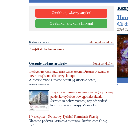
Rozr
Opublikuj własny artykuł
Horo
Ci d
Opublikuj artykuł z linkami
2024-1
Kalendarium
dodaj wydarzenie »
Przejdź do kalendarium »
Ostatnio dodane artykuły
dodaj artykuł »
Inteligentny dom przyjazny zwierzętom. Dreame prezentuje
nowe urządzenia dla naszych pupili
W ofercie marki Dreame debiutują zupełnie nowe,
zaawansowane...
Przyjdź do biura sprzedaży i wynegocjuj swój
pakiet korzyści do nowego mieszkania
Sierpień to dobry moment, aby odwiedzić
biuro sprzedaży Grupy Murapol i...
1-7 sierpnia – Światowy Tydzień Karmienia Piersią
Dlaczego podczas karmienia piersią tak bardzo chce Ci się
pić?...