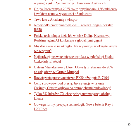
wymogi rynku Zjednoczonych Emiratów Arabskich
Grupa Roca zamyka 2025 rok z przychodami 1,96 mld euro
i zyskiem netto w wysokości 43 mln euro
Trwa lato z Akademią swisspor
Nowy odkurzacz pionowy 2w1 Cecotec Conga Rockstar
RS50
Polska technologia idzie łeb w łeb z Doliną Krzemową.
Rodzimy agent AI konkuruje z globalnymi gigant
Miękkie światło na okrągło. Jak wykorzystać okrągłe lampy
we wnętrzu?
Najbardziej puszyste miejsce tego lata w gdyńskiej Pijalni
Czekolady E.Wedel
Ostatni Mieszkaniowy Dzień Otwarty z rabatami do 20%
na całą ofertę w Grupie Murapol
Rozwiązania przeciwpaniczne BKS: dźwignia B-7404
Ceny surowców pod presją. Jak sytuacja w rejonie
Cieśniny Ormuz wpływa na branżę chemii budowlanej?
Tylko 6% liderów CX chce pełnej automatyzacji obsługi
klienta
Odwaga formy, precyzja technologii. Nowe baterie Kay i
L20 Roca
© 