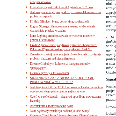
nowych smaków
ulokow
Ukazał się Raport ESG Credit Agricole za 2025 rok
różny
Automatyzacja i cyfryzacja służby zdrowia lekarstwem na
zaproj
problemy szpitali?
tu str
pomies
IT Hub Gliwice - biura, coworking, społeczność
archi
Digital Signage. Zintegrowane systemy wyświetlania
sprzyj
wzmacniają przekaz wizualny
Lena Lighting zmodernizowała oświetlenie uliczne w
-
To 
gminie Gierałtowice
funkcj
Credit Agricole rozwija cyfrową sprzedaż ubezpieczeń.
w połą
Pakiet na Wypadki dostępny w aplikacji CA24 Mo
nam s
Zasłużony spokój na wakacjach. Zyxel Nebula rozwiązuje
współ
problem nadzoru nad siecią firmową
funkcj
a sam 
Dreame Globalnym Liderem w kategorii robotów
mieć r
sprzątających!
Grzele
Deserek ryżowy z truskawkami
SIERPNIOWY ŻAR Z NIEBA. JAK OCHRONIĆ
Signal
PRACOWNIKÓW W TERENIE?
Reali
Jeśli lato, to w OFFie. OFF Piotrkowska Center na podium
proje
ogólnopolskiego plebiscytu na najlepszą wak
Przemy
Czerń w strefie kąpieli – elegancki sposób na nowoczesną
przest
łazienkę
Architektura z motoryzacyjną pasją
Inwest
Jakie są zasady rzetelnego badania jakości wody?
Lokali
Synappx Cloud Print 2.0 oraz Synappx Cloud Capture.