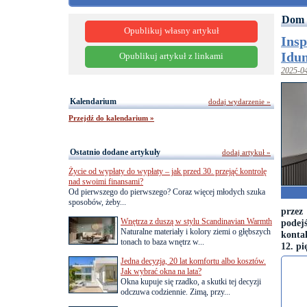
Dom 
Opublikuj własny artykuł
Insp
Idun
Opublikuj artykuł z linkami
2025-0
Kalendarium
dodaj wydarzenie »
Przejdź do kalendarium »
Ostatnio dodane artykuły
dodaj artykuł »
Życie od wypłaty do wypłaty – jak przed 30. przejąć kontrolę
nad swoimi finansami?
Od pierwszego do pierwszego? Coraz więcej młodych szuka
sposobów, żeby...
przez
Wnętrza z duszą w stylu Scandinavian Warmth
podej
Naturalne materiały i kolory ziemi o głębszych
konta
tonach to baza wnętrz w...
12. pi
Jedna decyzja, 20 lat komfortu albo kosztów.
Jak wybrać okna na lata?
Okna kupuje się rzadko, a skutki tej decyzji
odczuwa codziennie. Zimą, przy...