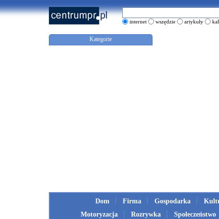
internet
wszędzie
artykuły
ka
Kategorie
Dom
Firma
Gospodarka
Kult
Motoryzacja
Rozrywka
Społeczeństwo