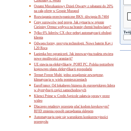
Czekolady E.Wedel
Ostatni Mieszkaniowy Dzień Otwarty z rabatami do 20%
na całą ofertę w Grupie Murapol
Rozwiązania przeciwpaniczne BKS: dźwignia B-7404
Ceny surowców pod presją. Jak sytuacja w rejonie
Cieśniny Ormuz wpływa na branżę chemii budowlanej?
Twój
Tylko 6% liderów CX chce pełnej automatyzacji obsługi
klienta
Odwaga formy, precyzja technologii. Nowe baterie Kay i
L20 Roca
Łazienka bez ograniczeń. Jak innowacyjna toaleta otwiera
nowe możliwości aranżacji?
UE stawia na elektryfikację. PORT PC: Polska potrzebuje
krajowego planu elektryfikacji gospodarki
Termet Freeze Multi: jedno urządzenie zewnętrzne,
klimatyzacja w wielu pomieszczeniach
EuroFrance: Od lokalnego biznesu do europejskiego lidera
w dystrybucji części samochodowych
Klienci Prime w Credit Agricole załatwią sprawy przez
wideo
Dlaczego retailerzy przestają ufać kodom kreskowym?
RFID zmienia sposób zarządzania sklepem
Automatyzacja staje się warunkiem konkurencyjności
przemysłu