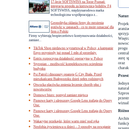
17-lecie SOFTSWISS na Torze Poznań:
integracja zespołu za kierownicą bolidów F4
SOFTSWISS, międzynarodowa marka
technologiczna współpracująca z...
Natura
Geopolityka skłania firmy do mrożenia
Proje
gotówki w zapasach - co to może oznaczać dla
aranż
firm z Polski
sprzy
Firmy wybierają bezpieczeństwo kontynuowania działalności,
Wnętr
zamiast...
nowocz
progu
TikTok Shop niedawno wystartował w Polsce, a kampanie
Enyo przyniosły już ponad 1 mln zł sprzedaży.
centra
aurę s
Entrix rozpoczyna działalność operacyjną w Polsce
oraz 
Styropian – możliwość kompleksowego ocieplenia
charak
budynku
Psi Patrol i dinozaury opanują G City Biała. Przed
Przest
mieszkańcami Białegostoku dzień pełen rodzinnych
Jednym
Otwocka placówka zmienia leczenie chorób płuc i
natur
nowotworów
Szpros
Domowe biuro: pomysł zamiast miejsca
przest
Pionowe karty i ulepszony Google Lens trafiają do Opery
wizual
One.
Różno
Pionowe karty i ulepszony Google Lens trafiają do Opery
One.
Archit
Wakacyjne przekąski, które warto mieć pod ręką
funkc
Neofobia żywieniowa u dzieci – 3 sposoby na oswajanie
przem