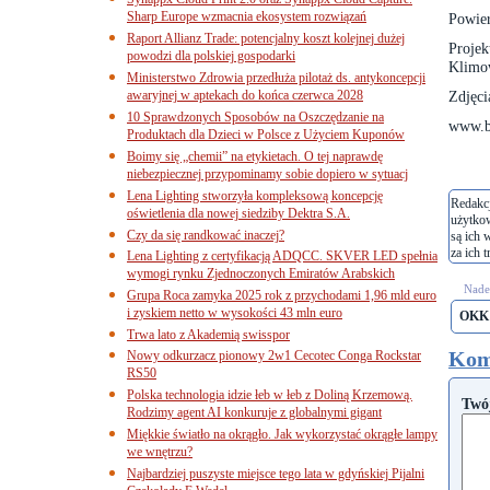
Sharp Europe wzmacnia ekosystem rozwiązań
Powier
Raport Allianz Trade: potencjalny koszt kolejnej dużej
Proje
powodzi dla polskiej gospodarki
Klimo
Ministerstwo Zdrowia przedłuża pilotaż ds. antykoncepcji
awaryjnej w aptekach do końca czerwca 2028
Zdjęci
10 Sprawdzonych Sposobów na Oszczędzanie na
www.bi
Produktach dla Dzieci w Polsce z Użyciem Kuponów
Boimy się „chemii” na etykietach. O tej naprawdę
niebezpiecznej przypominamy sobie dopiero w sytuacj
Lena Lighting stworzyła kompleksową koncepcję
Redakcj
oświetlenia dla nowej siedziby Dektra S.A.
użytko
Czy da się randkować inaczej?
są ich 
za ich t
Lena Lighting z certyfikacją ADQCC. SKVER LED spełnia
wymogi rynku Zjednoczonych Emiratów Arabskich
Nades
Grupa Roca zamyka 2025 rok z przychodami 1,96 mld euro
i zyskiem netto w wysokości 43 mln euro
OKK
Trwa lato z Akademią swisspor
Kom
Nowy odkurzacz pionowy 2w1 Cecotec Conga Rockstar
RS50
Polska technologia idzie łeb w łeb z Doliną Krzemową.
Twó
Rodzimy agent AI konkuruje z globalnymi gigant
Miękkie światło na okrągło. Jak wykorzystać okrągłe lampy
we wnętrzu?
Najbardziej puszyste miejsce tego lata w gdyńskiej Pijalni