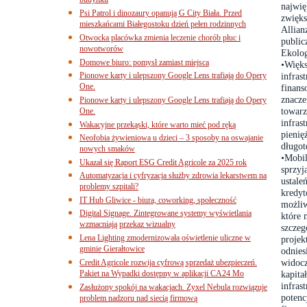
budynku
najwię
Psi Patrol i dinozaury opanują G City Biała. Przed
zwięks
mieszkańcami Białegostoku dzień pełen rodzinnych
Allian
Otwocka placówka zmienia leczenie chorób płuc i
public
nowotworów
Ekolog
Domowe biuro: pomysł zamiast miejsca
•Więks
Pionowe karty i ulepszony Google Lens trafiają do Opery
infras
One.
finans
znacze
Pionowe karty i ulepszony Google Lens trafiają do Opery
towarz
One.
infras
Wakacyjne przekąski, które warto mieć pod ręką
pienię
Neofobia żywieniowa u dzieci – 3 sposoby na oswajanie
długo
nowych smaków
•Mobil
Ukazał się Raport ESG Credit Agricole za 2025 rok
sprzyj
Automatyzacja i cyfryzacja służby zdrowia lekarstwem na
ustale
problemy szpitali?
kredyt
IT Hub Gliwice - biura, coworking, społeczność
możliw
Digital Signage. Zintegrowane systemy wyświetlania
które 
wzmacniają przekaz wizualny
szczeg
Lena Lighting zmodernizowała oświetlenie uliczne w
projek
gminie Gierałtowice
odnies
widocz
Credit Agricole rozwija cyfrową sprzedaż ubezpieczeń.
Pakiet na Wypadki dostępny w aplikacji CA24 Mo
kapita
infras
Zasłużony spokój na wakacjach. Zyxel Nebula rozwiązuje
potenc
problem nadzoru nad siecią firmową