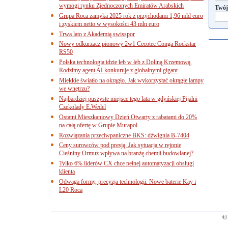
wymogi rynku Zjednoczonych Emiratów Arabskich
Twój
Grupa Roca zamyka 2025 rok z przychodami 1,96 mld euro
i zyskiem netto w wysokości 43 mln euro
Trwa lato z Akademią swisspor
Nowy odkurzacz pionowy 2w1 Cecotec Conga Rockstar
RS50
Polska technologia idzie łeb w łeb z Doliną Krzemową.
Rodzimy agent AI konkuruje z globalnymi gigant
Miękkie światło na okrągło. Jak wykorzystać okrągłe lampy
we wnętrzu?
Najbardziej puszyste miejsce tego lata w gdyńskiej Pijalni
Czekolady E.Wedel
Ostatni Mieszkaniowy Dzień Otwarty z rabatami do 20%
na całą ofertę w Grupie Murapol
Rozwiązania przeciwpaniczne BKS: dźwignia B-7404
Ceny surowców pod presją. Jak sytuacja w rejonie
Cieśniny Ormuz wpływa na branżę chemii budowlanej?
Tylko 6% liderów CX chce pełnej automatyzacji obsługi
klienta
Odwaga formy, precyzja technologii. Nowe baterie Kay i
L20 Roca
© 