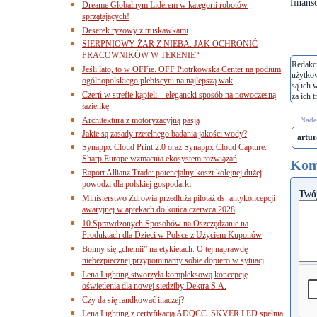
finans
Dreame Globalnym Liderem w kategorii robotów
sprzątających!
Deserek ryżowy z truskawkami
SIERPNIOWY ŻAR Z NIEBA. JAK OCHRONIĆ
PRACOWNIKÓW W TERENIE?
Redakcj
Jeśli lato, to w OFFie. OFF Piotrkowska Center na podium
użytko
ogólnopolskiego plebiscytu na najlepszą wak
są ich 
Czerń w strefie kąpieli – elegancki sposób na nowoczesną
za ich t
łazienkę
Architektura z motoryzacyjną pasją
Nades
Jakie są zasady rzetelnego badania jakości wody?
artu
Synappx Cloud Print 2.0 oraz Synappx Cloud Capture.
Sharp Europe wzmacnia ekosystem rozwiązań
Kom
Raport Allianz Trade: potencjalny koszt kolejnej dużej
powodzi dla polskiej gospodarki
Twó
Ministerstwo Zdrowia przedłuża pilotaż ds. antykoncepcji
awaryjnej w aptekach do końca czerwca 2028
10 Sprawdzonych Sposobów na Oszczędzanie na
Produktach dla Dzieci w Polsce z Użyciem Kuponów
Boimy się „chemii” na etykietach. O tej naprawdę
niebezpiecznej przypominamy sobie dopiero w sytuacj
Lena Lighting stworzyła kompleksową koncepcję
oświetlenia dla nowej siedziby Dektra S.A.
Czy da się randkować inaczej?
Lena Lighting z certyfikacją ADQCC. SKVER LED spełnia