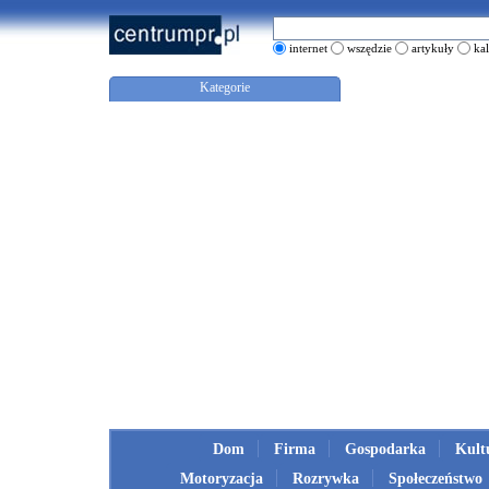
internet
wszędzie
artykuły
ka
Kategorie
Dom
Firma
Gospodarka
Kult
Motoryzacja
Rozrywka
Społeczeństwo