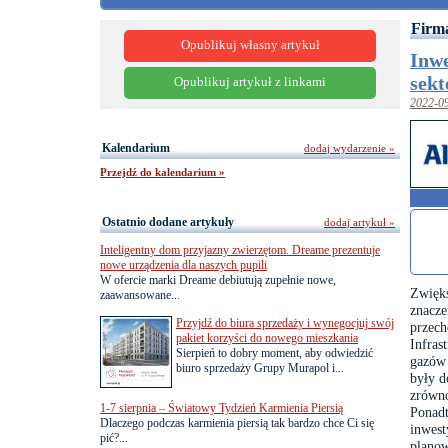
Firma
Opublikuj własny artykuł
Inwe
sekt
Opublikuj artykuł z linkami
2022-0
Kalendarium
dodaj wydarzenie »
Przejdź do kalendarium »
Ostatnio dodane artykuły
dodaj artykuł »
Inteligentny dom przyjazny zwierzętom. Dreame prezentuje
nowe urządzenia dla naszych pupili
W ofercie marki Dreame debiutują zupełnie nowe,
Zwięks
zaawansowane...
znacze
Przyjdź do biura sprzedaży i wynegocjuj swój
przech
pakiet korzyści do nowego mieszkania
Infras
Sierpień to dobry moment, aby odwiedzić
gazów 
biuro sprzedaży Grupy Murapol i...
były d
zrówn
1-7 sierpnia – Światowy Tydzień Karmienia Piersią
Ponadt
Dlaczego podczas karmienia piersią tak bardzo chce Ci się
inwest
pić?...
planow