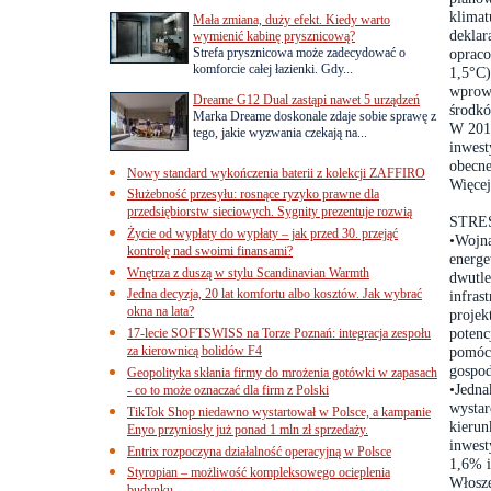
klimat
Mała zmiana, duży efekt. Kiedy warto
deklar
wymienić kabinę prysznicową?
Strefa prysznicowa może zadecydować o
opraco
komforcie całej łazienki. Gdy...
1,5°C)
wprowa
Dreame G12 Dual zastąpi nawet 5 urządzeń
środkó
Marka Dreame doskonale zdaje sobie sprawę z
W 2017
tego, jakie wyzwania czekają na...
inwest
obecne
Nowy standard wykończenia baterii z kolekcji ZAFFIRO
Więcej
Służebność przesyłu: rosnące ryzyko prawne dla
przedsiębiorstw sieciowych. Sygnity prezentuje rozwią
STRE
Życie od wypłaty do wypłaty – jak przed 30. przejąć
•Wojna
kontrolę nad swoimi finansami?
energe
Wnętrza z duszą w stylu Scandinavian Warmth
dwutle
Jedna decyzja, 20 lat komfortu albo kosztów. Jak wybrać
infras
okna na lata?
projek
potenc
17-lecie SOFTSWISS na Torze Poznań: integracja zespołu
za kierownicą bolidów F4
pomóc 
gospo
Geopolityka skłania firmy do mrożenia gotówki w zapasach
•Jedna
- co to może oznaczać dla firm z Polski
wystar
TikTok Shop niedawno wystartował w Polsce, a kampanie
kierun
Enyo przyniosły już ponad 1 mln zł sprzedaży.
inwest
Entrix rozpoczyna działalność operacyjną w Polsce
1,6% i
Styropian – możliwość kompleksowego ocieplenia
Włosze