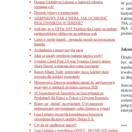
Dreame Globalnym Liderem w kategorii robotów
W prz
sprzątających!
w ram
Deserek ryżowy z truskawkami
budynk
traktu
SIERPNIOWY ŻAR Z NIEBA. JAK OCHRONIĆ
PRACOWNIKÓW W TERENIE?
79A z
86A. Z
Jeśli lato, to w OFFie. OFF Piotrkowska Center na podium
proble
ogólnopolskiego plebiscytu na najlepszą wak
Czerń w strefie kąpieli – elegancki sposób na nowoczesną
łazienkę
Jakość
Architektura z motoryzacyjną pasją
Jakie są zasady rzetelnego badania jakości wody?
Dzięki
Synappx Cloud Print 2.0 oraz Synappx Cloud Capture.
być d
Sharp Europe wzmacnia ekosystem rozwiązań
stand
Raport Allianz Trade: potencjalny koszt kolejnej dużej
trwało
powodzi dla polskiej gospodarki
na dłu
Ministerstwo Zdrowia przedłuża pilotaż ds. antykoncepcji
Jeszc
awaryjnej w aptekach do końca czerwca 2028
ekstra
10 Sprawdzonych Sposobów na Oszczędzanie na
rozwią
Produktach dla Dzieci w Polsce z Użyciem Kuponów
codzie
Boimy się „chemii” na etykietach. O tej naprawdę
połącz
niebezpiecznej przypominamy sobie dopiero w sytuacj
estetyk
Lena Lighting stworzyła kompleksową koncepcję
oświetlenia dla nowej siedziby Dektra S.A.
Czy da się randkować inaczej?
***
Lena Lighting z certyfikacją ADQCC. SKVER LED spełnia