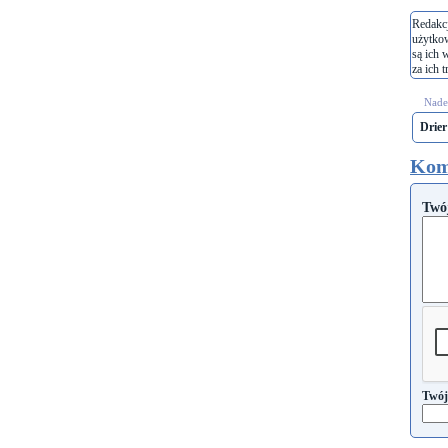
Redakcj
użytko
są ich 
za ich t
Nades
Drier
Kom
Twó
Twój