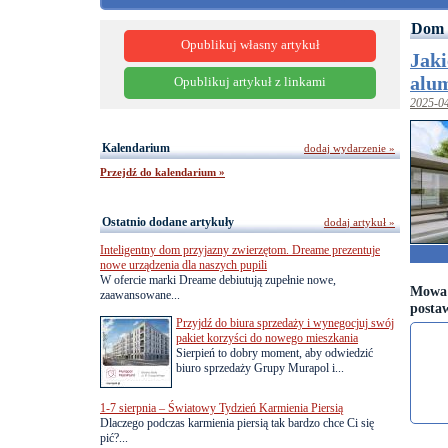
Dom 
Opublikuj własny artykuł
Jak
alu
Opublikuj artykuł z linkami
2025-0
Kalendarium
dodaj wydarzenie »
Przejdź do kalendarium »
Ostatnio dodane artykuły
dodaj artykuł »
Inteligentny dom przyjazny zwierzętom. Dreame prezentuje
nowe urządzenia dla naszych pupili
W ofercie marki Dreame debiutują zupełnie nowe,
Mowa 
zaawansowane...
posta
Przyjdź do biura sprzedaży i wynegocjuj swój
pakiet korzyści do nowego mieszkania
Sierpień to dobry moment, aby odwiedzić
biuro sprzedaży Grupy Murapol i...
1-7 sierpnia – Światowy Tydzień Karmienia Piersią
Dlaczego podczas karmienia piersią tak bardzo chce Ci się
pić?...