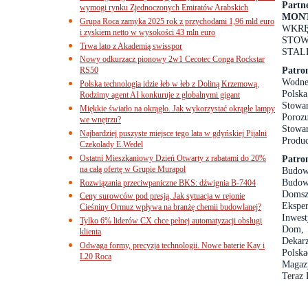
Part
wymogi rynku Zjednoczonych Emiratów Arabskich
MONT
Grupa Roca zamyka 2025 rok z przychodami 1,96 mld euro
WKRĘ
i zyskiem netto w wysokości 43 mln euro
STOW
Trwa lato z Akademią swisspor
STAL
Nowy odkurzacz pionowy 2w1 Cecotec Conga Rockstar
Patro
RS50
Wodne
Polska technologia idzie łeb w łeb z Doliną Krzemową.
Polsk
Rodzimy agent AI konkuruje z globalnymi gigant
Stowa
Miękkie światło na okrągło. Jak wykorzystać okrągłe lampy
Poroz
we wnętrzu?
Stowar
Najbardziej puszyste miejsce tego lata w gdyńskiej Pijalni
Produc
Czekolady E.Wedel
Ostatni Mieszkaniowy Dzień Otwarty z rabatami do 20%
Patro
na całą ofertę w Grupie Murapol
Budow
Budo
Rozwiązania przeciwpaniczne BKS: dźwignia B-7404
Domsz
Ceny surowców pod presją. Jak sytuacja w rejonie
Ekspe
Cieśniny Ormuz wpływa na branżę chemii budowlanej?
Inwest
Tylko 6% liderów CX chce pełnej automatyzacji obsługi
Dom, 
klienta
Dekarz
Odwaga formy, precyzja technologii. Nowe baterie Kay i
Polsk
L20 Roca
Magazy
Teraz 