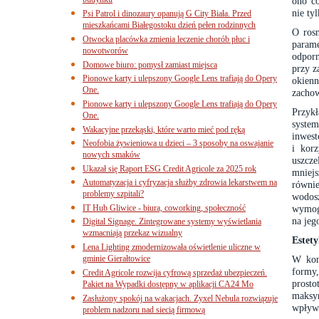
budynku
ono co
nie ty
Psi Patrol i dinozaury opanują G City Biała. Przed
mieszkańcami Białegostoku dzień pełen rodzinnych
O rosn
Otwocka placówka zmienia leczenie chorób płuc i
parame
nowotworów
odporn
Domowe biuro: pomysł zamiast miejsca
przy z
Pionowe karty i ulepszony Google Lens trafiają do Opery
okienn
One.
zachow
Pionowe karty i ulepszony Google Lens trafiają do Opery
Przyk
One.
syste
Wakacyjne przekąski, które warto mieć pod ręką
inwes
Neofobia żywieniowa u dzieci – 3 sposoby na oswajanie
i kor
nowych smaków
uszcz
Ukazał się Raport ESG Credit Agricole za 2025 rok
mniejs
Automatyzacja i cyfryzacja służby zdrowia lekarstwem na
równi
problemy szpitali?
wodosz
IT Hub Gliwice - biura, coworking, społeczność
wymog
na jeg
Digital Signage. Zintegrowane systemy wyświetlania
wzmacniają przekaz wizualny
Estet
Lena Lighting zmodernizowała oświetlenie uliczne w
gminie Gierałtowice
W kont
formy
Credit Agricole rozwija cyfrową sprzedaż ubezpieczeń.
prosto
Pakiet na Wypadki dostępny w aplikacji CA24 Mo
maksym
Zasłużony spokój na wakacjach. Zyxel Nebula rozwiązuje
wpływa
problem nadzoru nad siecią firmową