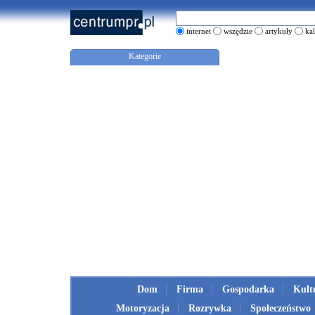
internet
wszędzie
artykuły
ka
Kategorie
Dom
Firma
Gospodarka
Kult
Motoryzacja
Rozrywka
Społeczeństwo