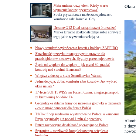
Mała zmiana, duży efekt. Kiedy warto
Okna 
wymienić kabinę prysznicową?
Strefa prysznicowa może zadecydować o
komforcie całej łazienki. Gdy...
Dreame G12 Dual zastąpi nawet 5 urządzeń
Marka Dreame doskonale zdaje sobie sprawę z
tego, jakie wyzwania czekają na...
Nowy standard wykończenia baterii z kolekcji ZAFFIRO
Służebność przesyłu: rosnące ryzyko prawne dla
przedsiębiorstw sieciowych. Sygnity prezentuje rozwią
Życie od wypłaty do wypłaty – jak przed 30. przejąć
kontrolę nad swoimi finansami?
Wnętrza z duszą w stylu Scandinavian Warmth
Jedna decyzja, 20 lat komfortu albo kosztów. Jak wybrać
okna na lata?
17-lecie SOFTSWISS na Torze Poznań: integracja zespołu
za kierownicą bolidów F4
Geopolityka skłania firmy do mrożenia gotówki w zapasach
- co to może oznaczać dla firm z Polski
TikTok Shop niedawno wystartował w Polsce, a kampanie
Enyo przyniosły już ponad 1 mln zł sprzedaży.
Alumin
Entrix rozpoczyna działalność operacyjną w Polsce
z duży
Styropian – możliwość kompleksowego ocieplenia
nowocz