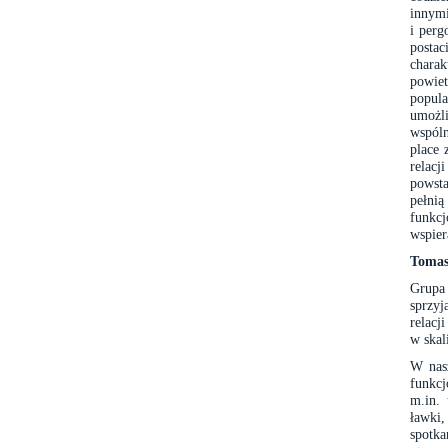
innymi
i perg
postac
chara
powie
popul
umożl
wspóln
place 
relacj
powsta
pełnią
funkc
wspier
Tomas
Grupa
sprzyj
relacj
w skal
W nasz
funkc
m.in. 
ławki,
spotk