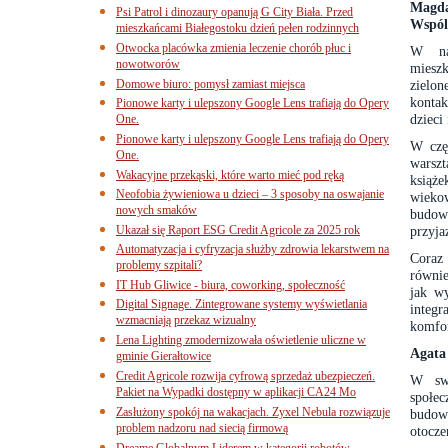
Magda
Psi Patrol i dinozaury opanują G City Biała. Przed
Wspól
mieszkańcami Białegostoku dzień pełen rodzinnych
Otwocka placówka zmienia leczenie chorób płuc i
W nas
nowotworów
miesz
Domowe biuro: pomysł zamiast miejsca
zielon
kontak
Pionowe karty i ulepszony Google Lens trafiają do Opery
dzieci
One.
Pionowe karty i ulepszony Google Lens trafiają do Opery
W czę
One.
warszt
Wakacyjne przekąski, które warto mieć pod ręką
książ
Neofobia żywieniowa u dzieci – 3 sposoby na oswajanie
wieko
nowych smaków
budowa
Ukazał się Raport ESG Credit Agricole za 2025 rok
przyja
Automatyzacja i cyfryzacja służby zdrowia lekarstwem na
Coraz 
problemy szpitali?
równie
IT Hub Gliwice - biura, coworking, społeczność
jak w
Digital Signage. Zintegrowane systemy wyświetlania
integ
wzmacniają przekaz wizualny
komfor
Lena Lighting zmodernizowała oświetlenie uliczne w
Agata
gminie Gierałtowice
Credit Agricole rozwija cyfrową sprzedaż ubezpieczeń.
W swo
Pakiet na Wypadki dostępny w aplikacji CA24 Mo
społec
Zasłużony spokój na wakacjach. Zyxel Nebula rozwiązuje
budow
problem nadzoru nad siecią firmową
otocze
Dreame Globalnym Liderem w kategorii robotów