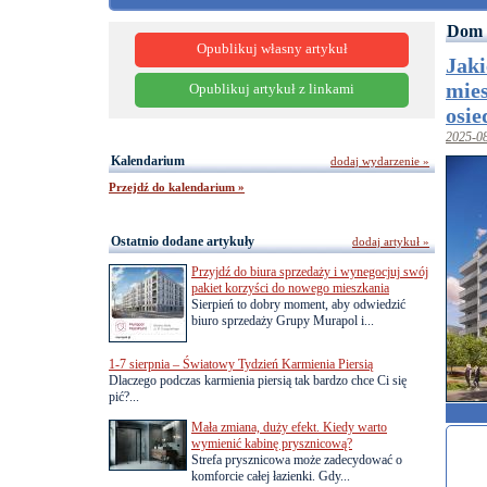
Dom 
Opublikuj własny artykuł
Jaki
mie
Opublikuj artykuł z linkami
osie
2025-0
Kalendarium
dodaj wydarzenie »
Przejdź do kalendarium »
Ostatnio dodane artykuły
dodaj artykuł »
Przyjdź do biura sprzedaży i wynegocjuj swój
pakiet korzyści do nowego mieszkania
Sierpień to dobry moment, aby odwiedzić
biuro sprzedaży Grupy Murapol i...
1-7 sierpnia – Światowy Tydzień Karmienia Piersią
Dlaczego podczas karmienia piersią tak bardzo chce Ci się
pić?...
Mała zmiana, duży efekt. Kiedy warto
wymienić kabinę prysznicową?
Strefa prysznicowa może zadecydować o
komforcie całej łazienki. Gdy...