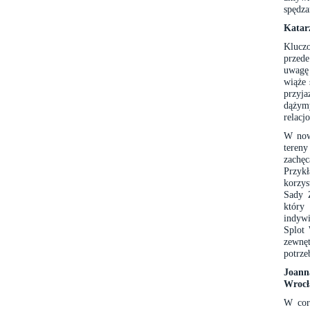
spędza
Katar
Kluczo
przede
uwagę
wiąże 
przyj
dążymy
relacj
W nowy
tereny
zachę
Przyk
korzys
Sady 
który
indywi
Splot 
zewnęt
potrze
Joann
Wrocł
W cor