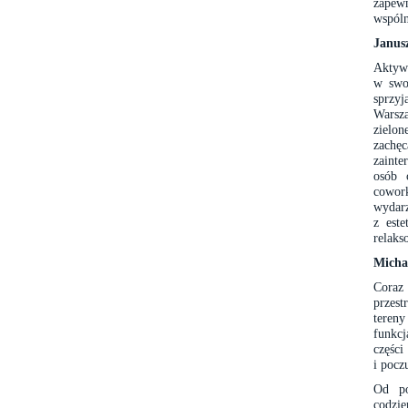
zapew
wspóln
Janus
Aktywn
w swoi
sprzy
Warsz
zielon
zachęc
zainte
osób 
cowork
wydarz
z este
relaks
Micha
Coraz 
przest
tereny
funkcj
części
i pocz
Od po
codzie