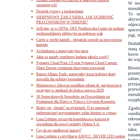
W inw
sprzątających!
mieszk
Deserek ryżowy z truskawkami
To un
SIERPNIOWY ŻAR Z NIEBA. JAK OCHRONIĆ
aktywn
PRACOWNIKÓW W TERENIE?
odpoc
Jeśli lato, to w OFFie. OFF Piotrkowska Center na podium
spacer
ogólnopolskiego plebiscytu na najlepszą wak
jogi, 
Czerń w strefie kąpieli – elegancki sposób na nowoczesną
Dodatk
łazienkę
staną 
Architektura z motoryzacyjną pasją
kawie.
Jakie są zasady rzetelnego badania jakości wody?
do wsp
Synappx Cloud Print 2.0 oraz Synappx Cloud Capture.
Równie
Sharp Europe wzmacnia ekosystem rozwiązań
przemy
Raport Allianz Trade: potencjalny koszt kolejnej dużej
zabaw
powodzi dla polskiej gospodarki
przyj
Ministerstwo Zdrowia przedłuża pilotaż ds. antykoncepcji
przewi
awaryjnej w aptekach do końca czerwca 2028
miesz
10 Sprawdzonych Sposobów na Oszczędzanie na
wyjątk
Produktach dla Dzieci w Polsce z Użyciem Kuponów
Boimy się „chemii” na etykietach. O tej naprawdę
Zgodn
niebezpiecznej przypominamy sobie dopiero w sytuacj
osiedl
rekrea
Lena Lighting stworzyła kompleksową koncepcję
w zasi
oświetlenia dla nowej siedziby Dektra S.A.
takie,
Czy da się randkować inaczej?
tożsa
Lena Lighting z certyfikacją ADQCC. SKVER LED spełnia