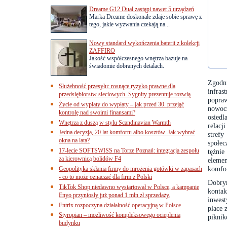
Dreame G12 Dual zastąpi nawet 5 urządzeń
Marka Dreame doskonale zdaje sobie sprawę z
tego, jakie wyzwania czekają na...
Nowy standard wykończenia baterii z kolekcji
ZAFFIRO
Jakość współczesnego wnętrza bazuje na
świadomie dobranych detalach.
Zgodn
Służebność przesyłu: rosnące ryzyko prawne dla
infra
przedsiębiorstw sieciowych. Sygnity prezentuje rozwią
popra
Życie od wypłaty do wypłaty – jak przed 30. przejąć
nowoc
kontrolę nad swoimi finansami?
osiedl
Wnętrza z duszą w stylu Scandinavian Warmth
relacj
Jedna decyzja, 20 lat komfortu albo kosztów. Jak wybrać
stref
okna na lata?
społec
17-lecie SOFTSWISS na Torze Poznań: integracja zespołu
tężni
za kierownicą bolidów F4
elemen
komfor
Geopolityka skłania firmy do mrożenia gotówki w zapasach
- co to może oznaczać dla firm z Polski
Dobry
TikTok Shop niedawno wystartował w Polsce, a kampanie
kontak
Enyo przyniosły już ponad 1 mln zł sprzedaży.
inwest
Entrix rozpoczyna działalność operacyjną w Polsce
place 
Styropian – możliwość kompleksowego ocieplenia
piknik
budynku