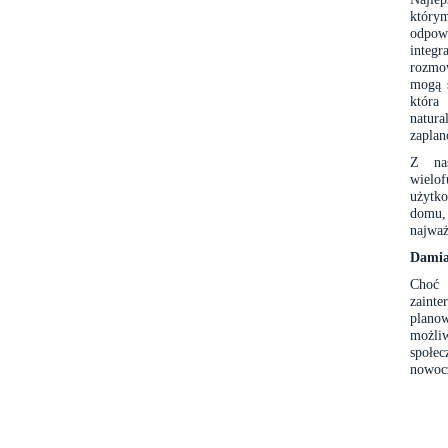
który
odpowi
integr
rozmow
mogą s
która 
natura
zapla
Z nas
wielo
użytko
domu,
najważ
Damia
Choć 
zaint
plano
możliw
społec
nowocz