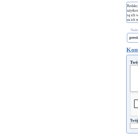
Redakcj
użytko
są ich 
za ich t
Nades
prest
Kom
Twó
Twój