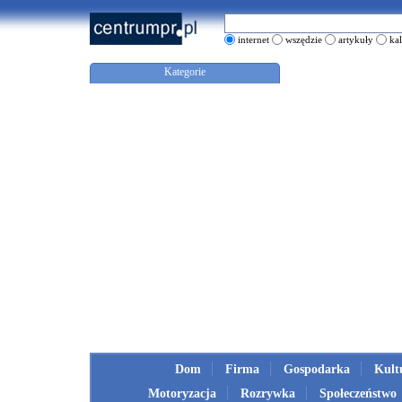
internet
wszędzie
artykuły
ka
Kategorie
Dom
Firma
Gospodarka
Kult
Motoryzacja
Rozrywka
Społeczeństwo