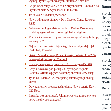
budown
wymogi rynku Zjednoczonych Emiratów Arabskich
Grupa Roca zamyka 2025 rok z przychodami 1,96 mld euro
Danut
i zyskiem netto w wysokości 43 mln euro
Projek
Trwa lato z Akademią swisspor
ale p
Nowy odkurzacz pionowy 2w1 Cecotec Conga Rockstar
Zależy
RS50
poczuc
Polska technologia idzie łeb w łeb z Doliną Krzemową.
nie ty
Rodzimy agent AI konkuruje z globalnymi gigant
projek
Miękkie światło na okrągło. Jak wykorzystać okrągłe lampy
integr
we wnętrzu?
plener
Najbardziej puszyste miejsce tego lata w gdyńskiej Pijalni
tym te
Czekolady E.Wedel
Zuzan
Ostatni Mieszkaniowy Dzień Otwarty z rabatami do 20%
na całą ofertę w Grupie Murapol
Projek
Rozwiązania przeciwpaniczne BKS: dźwignia B-7404
czy wy
zabaw 
Ceny surowców pod presją. Jak sytuacja w rejonie
Cieśniny Ormuz wpływa na branżę chemii budowlanej?
małe s
zosta
Tylko 6% liderów CX chce pełnej automatyzacji obsługi
zewnęt
klienta
Odwaga formy, precyzja technologii. Nowe baterie Kay i
Renat
L20 Roca
Inwes
Łazienka bez ograniczeń. Jak innowacyjna toaleta otwiera
przykł
nowe możliwości aranżacji?
oraz d
poza s