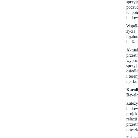
sprzyj
poczuc
te pot
budowa
Współc
życia
lojaln
budżet
Aktua
przes
wypocz
sprzy
osiedl
i tere
np. ko
Karo
Devel
Zależ
budow
projek
relac
przes
mieszk
Najle