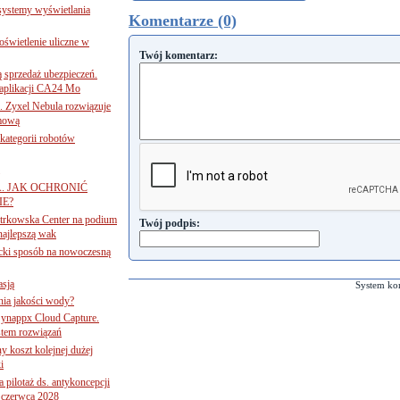
 systemy wyświetlania
Komentarze (0)
świetlenie uliczne w
Twój komentarz:
ą sprzedaż ubezpieczeń.
 aplikacji CA24 Mo
. Zyxel Nebula rozwiązuje
rmową
ategorii robotów
A. JAK OCHRONIĆ
E?
iotrkowska Center na podium
Twój podpis:
najlepszą wak
ancki sposób na nowoczesną
asją
System ko
ania jakości wody?
Synappx Cloud Capture.
tem rozwiązań
ny koszt kolejnej dużej
i
 pilotaż ds. antykoncepcji
 czerwca 2028