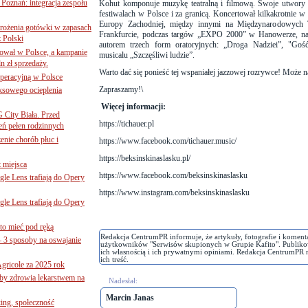
oznań: integracja zespołu
Kohut komponuje muzykę teatralną i filmową. Swoje utwory p
festiwalach w Polsce i za granicą. Koncertował kilkakrotnie 
Europy Zachodniej, między innymi na Międzynarodowych 
mrożenia gotówki w zapasach
Frankfurcie, podczas targów „EXPO 2000” w Hanowerze, na 
z Polski
autorem trzech form oratoryjnych: „Droga Nadziei”, "Goś
ował w Polsce, a kampanie
musicalu „Szczęśliwi ludzie”.
n zł sprzedaży.
Warto dać się ponieść tej wspaniałej jazzowej rozrywce! Może n
operacyjną w Polsce
Zapraszamy!
\
ksowego ocieplenia
Więcej informacji:
G City Biała. Przed
https://tichauer.pl
eń pełen rodzinnych
nie chorób płuc i
https://www.facebook.com/tichauer.music/
https://beksinskinaslasku.pl/
 miejsca
https://www.facebook.com/beksinskinaslasku
le Lens trafiają do Opery
https://www.instagram.com/beksinskinaslasku
le Lens trafiają do Opery
to mieć pod ręką
Redakcja CentrumPR informuje, że artykuły, fotografie i koment
– 3 sposoby na oswajanie
użytkowników "Serwisów skupionych w Grupie Kafito". Publiko
ich własnością i ich prywatnymi opiniami. Redakcja CentrumPR 
ich treść.
gricole za 2025 rok
żby zdrowia lekarstwem na
Nadesłał:
Marcin Janas
ing, społeczność