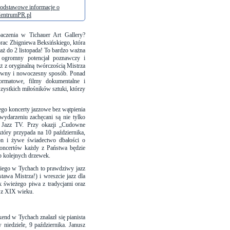
odstawowe informacje o
entrumPR.pl
aczenia w Tichauer Art Gallery?
rac Zbigniewa Beksińskiego, która
aż do 2 listopada! To bardzo ważna
ą ogromny potencjał poznawczy i
t z oryginalną twórczością Mistrza
ktowny i nowoczesny sposób. Ponad
formatowe, filmy dokumentalne i
ystkich miłośników sztuki, którzy
ego koncerty jazzowe bez wątpienia
ydarzeniu zachęcani są nie tylko
zja Jazz TV. Przy okazji „Cudowne
tóry przypada na 10 października,
łon i żywe świadectwo dbałości o
koncertów każdy z Państwa będzie
p kolejnych drzewek.
kiego w Tychach to prawdziwy jazz
tawa Mistrza!) i wreszcie jazz dla
k świeżego piwa z tradycjami oraz
u z XIX wieku.
end w Tychach znalazł się pianista
niedziele, 9 października. Janusz