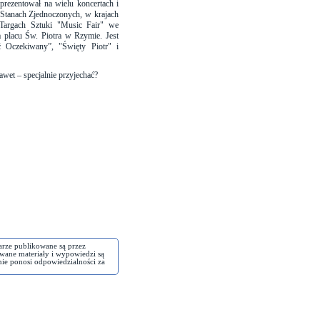
rezentował na wielu koncertach i
w Stanach Zjednoczonych, w krajach
Targach Sztuki "Music Fair" we
placu Św. Piotra w Rzymie. Jest
ć Oczekiwany”, "Święty Piotr" i
awet – specjalnie przyjechać?
arze publikowane są przez
wane materiały i wypowiedzi są
nie ponosi odpowiedzialności za