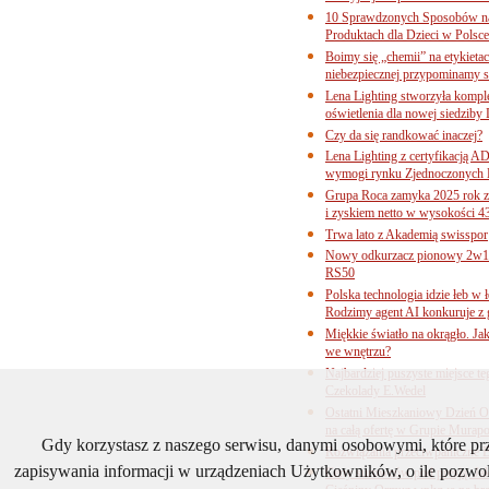
10 Sprawdzonych Sposobów na
Produktach dla Dzieci w Pols
Boimy się „chemii” na etykieta
niebezpiecznej przypominamy s
Lena Lighting stworzyła komp
oświetlenia dla nowej siedziby
Czy da się randkować inaczej?
Lena Lighting z certyfikacj
wymogi rynku Zjednoczonych 
Grupa Roca zamyka 2025 rok z
i zyskiem netto w wysokości 4
Trwa lato z Akademią swisspor
Nowy odkurzacz pionowy 2w1 
RS50
Polska technologia idzie łeb w
Rodzimy agent AI konkuruje z 
Miękkie światło na okrągło. Ja
we wnętrzu?
Najbardziej puszyste miejsce te
Czekolady E.Wedel
Ostatni Mieszkaniowy Dzień O
na całą ofertę w Grupie Murapo
Gdy korzystasz z naszego serwisu, danymi osobowymi, które p
Rozwiązania przeciwpaniczne 
zapisywania informacji w urządzeniach Użytkowników, o ile pozwol
Ceny surowców pod presją. Jak 