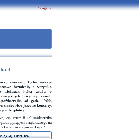
Zaloguj »
chach
iższy weekend, Tychy zyskają
azzowe brzmienie, a wszystko
ce Tichauer, która zadba o
 muzycznych fascynacji swoich
 października od godz. 19:00.
a smakowicie jazzowe koncerty,
 jest bezpłatny.
o, czy zatem 8 i 9 października
ękach płynących z najdłuższego na
ięscy konkursu chopinowskiego?
eczytaj również