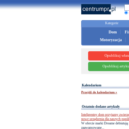
Kategorie
Dom
F
Motoryzacja
Opublikuj włas
Opublikuj artyku
Kalendarium
Przejdź do kalendarium »
Ostatnio dodane artykuły
Inteligentny dom przyjazny zwierz
nowe urządzenia dla naszych pupil
W ofercie marki Dreame debiutują 
zaawansowane...