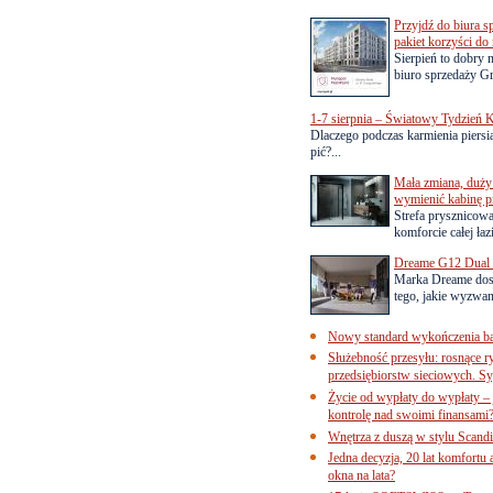
Przyjdź do biura s
pakiet korzyści d
Sierpień to dobry
biuro sprzedaży Gr
1-7 sierpnia – Światowy Tydzień K
Dlaczego podczas karmienia piersią
pić?...
Mała zmiana, duży 
wymienić kabinę p
Strefa prysznicow
komforcie całej łaz
Dreame G12 Dual z
Marka Dreame dosk
tego, jakie wyzwani
Nowy standard wykończenia ba
Służebność przesyłu: rosnące r
przedsiębiorstw sieciowych. Sy
Życie od wypłaty do wypłaty – 
kontrolę nad swoimi finansami
Wnętrza z duszą w stylu Scand
Jedna decyzja, 20 lat komfortu
okna na lata?