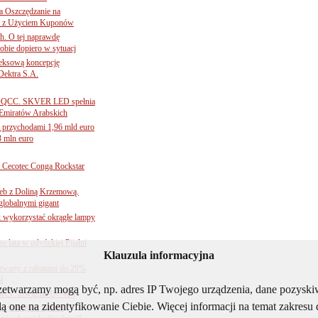
 Oszczędzanie na
ce z Użyciem Kuponów
ch. O tej naprawdę
obie dopiero w sytuacj
leksową koncepcję
 Dektra S.A.
ą ADQCC. SKVER LED spełnia
Emiratów Arabskich
 przychodami 1,96 mld euro
3 mln euro
Cecotec Conga Rockstar
 łeb z Doliną Krzemową.
globalnymi gigant
k wykorzystać okrągłe lampy
go lata w gdyńskiej Pijalni
Klauzula informacyjna
twarty z rabatami do 20%
l
rzetwarzamy mogą być, np. adres IP Twojego urządzenia, dane pozys
BKS: dźwignia B-7404
ą one na zidentyfikowanie Ciebie. Więcej informacji na temat zakres
sytuacja w rejonie