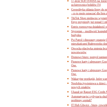
17-lecie SOFTSWISS na Torze P
za kierownicą bolidów F4
Geopolityka skłania firmy do 
- co to może oznaczać dla firm 
TikTok Shop niedawno wystart
Enyo przyniosły już ponad 1 ml
Entrix rozpoczyna działalność 
Styropian – możliwość komple
budynku
Psi Patrol i dinozaury opanują 
mieszkańcami Białegostoku dzi
Otwocka placówka zmienia lecze
nowotworów
Domowe biuro: pomysł zamiast
Pionowe karty i ulepszony Goog
One.
Pionowe karty i ulepszony Goog
One.
Wakacyjne przekąski, które war
Neofobia żywieniowa u dzieci 
nowych smaków
Ukazał się Raport ESG Credit A
Automatyzacja i cyfryzacja słu
problemy szpitali?
IT Hub Gliwice - biura, cowork