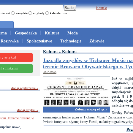
Kontakt
internet
wszędzie
artykuły
kalendarium
irma
Gospodarka
Kultura
Moda
Rozrywka
Społeczeństwo
Technologie
Zdrowie
Kultura » Kultura
ny artykuł
Jazz dla zmysłów w Tichauer Music na
terenie Browaru Obywatelskiego w Ty
ł z linkami
2022-10-06
Już w najbl
wyjątkowe, j
dzięki mar
dodaj wydarzenie »
zaspokojenie
gości. 8 i 9
odbędą się dw
na które wstęp
Zobacz więcej zdjęć »
dodaj artykuł »
Drodzy Państw
zasmakujecie trochę jazzu w Tichauer Music? Zanurzeni w
dźwi
ętom. Dreame prezentuje
świecie fortepianu słynnej firmy Fazoli, na którym grali zwyc
i
zupełnie nowe,
Prz