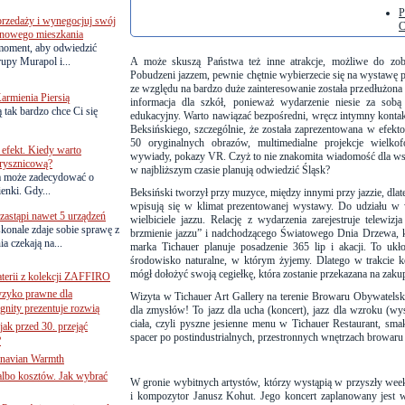
P
przedaży i wynegocjuj swój
C
o nowego mieszkania
 moment, aby odwiedzić
upy Murapol i...
A może skuszą Państwa też inne atrakcje, możliwe do zob
Pobudzeni jazzem, pewnie chętnie wybierzecie się na
wystawę p
ze względu na bardzo duże zainteresowanie została przedłużona 
armienia Piersią
informacja dla szkół, ponieważ wydarzenie niesie za sob
 tak bardzo chce Ci się
edukacyjny. Warto nawiązać bezpośredni, wręcz intymny kontak
Beksińskiego, szczególnie, że została zaprezentowana w efe
50 oryginalnych obrazów, multimedialne projekcje wielko
efekt. Kiedy warto
wywiady, pokazy VR. Czyż to nie znakomita wiadomość dla wsz
rysznicową?
w najbliższym czasie planują odwiedzić Śląsk?
a może zadecydować o
ienki. Gdy...
Beksiński tworzył przy muzyce, między innymi przy jazzie, dlat
wpisują się w klimat prezentowanej wystawy. Do udziału w w
astąpi nawet 5 urządzeń
wielbiciele jazzu. Relację z wydarzenia zarejestruje telewi
onale zdaje sobie sprawę z
brzmienie jazzu” i nadchodzącego Światowego Dnia Drzewa, k
a czekają na...
marka Tichauer planuje posadzenie 365 lip i akacji. To uk
środowisko naturalne, w którym żyjemy. Dlatego w trakcie 
mógł dołożyć swoją cegiełkę, która zostanie przekazana na zaku
terii z kolekcji ZAFFIRO
yzyko prawne dla
Wizyta w Tichauer Art Gallery na terenie Browaru Obywatels
gnity prezentuje rozwią
dla zmysłów! To jazz dla ucha (koncert), jazz dla wzroku (wys
ciała, czyli pyszne jesienne menu w Tichauer Restaurant, sma
jak przed 30. przejąć
spacer po postindustrialnych, przestronnych wnętrzach browar
?
inavian Warmth
 albo kosztów. Jak wybrać
W gronie wybitnych artystów, którzy wystąpią w przyszły week
i kompozytor Janusz Kohut. Jego koncert zaplanowany jest w 