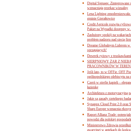
Digital Signage. Zintegrowane
wzmacniają przekaz wizualny
Lena Lighting zmodernizowała o
gminie Gierałtowice
Credit Agricole rozwija cyfrow
Pakiet na Wypadki dostępny w
Zasłużony spokój na wakacjach
problem nadzoru nad siecią fi
Dreame Globalnym Liderem w k
sprzątających!
Deserek ryżowy z truskawkami
SIERPNIOWY ŻAR Z NIEB
PRACOWNIKÓW W TERENI
Jeśli lato, to w OFFie. OFF P
ogólnopolskiego plebiscytu na 
Czerń w strefie kąpieli – eleg
łazienkę
Architektura z motoryzacyjną p
Jakie są zasady rzetelnego bad
Synappx Cloud Print 2.0 oraz 
Sharp Europe wzmacnia ekosys
Raport Allianz Trade: potencjal
powodzi dla polskiej gospodark
Ministerstwo Zdrowia przedłuża
awaryjnej w aptekach do końca