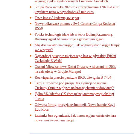
wymogi rynku Zjednoczonych Emiratów Arabskich
Grupa Roca zamyka 2025 rok z przychodami 1,96 mld euro
i zyskiem netto w wysokości 43 mln euro
Trwa lato z Akademią swisspor
Nowy odkurzacz pionowy 2w1 Cecotec Conga Rockstar
RS50
Polska technologia idzie łeb w łeb z Doliną Krzemową.
Rodzimy agent AI konkuruje z globalnymi gigant
Miękkie światło na okrągło. Jak wykorzystać okrągłe lampy
we wnętrzu?
Najbardziej puszyste miejsce tego lata w gdyńskiej Pijalni
Czekolady E.Wedel
Ostatni Mieszkaniowy Dzień Otwarty z rabatami do 20%
na całą ofertę w Grupie Murapol
Rozwiązania przeciwpaniczne BKS: dźwignia B-7404
Ceny surowców pod presją. Jak sytuacja w rejonie
Cieśniny Ormuz wpływa na branżę chemii budowlanej?
Tylko 6% liderów CX chce pełnej automatyzacji obsługi
klienta
Odwaga formy, precyzja technologii. Nowe baterie Kay i
L20 Roca
Łazienka bez ograniczeń. Jak innowacyjna toaleta otwiera
nowe możliwości aranżacji?