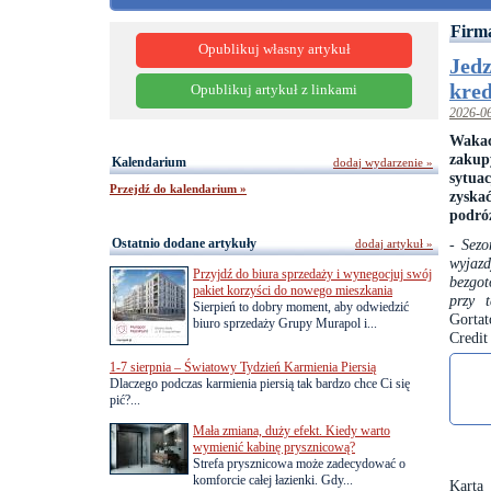
Firm
Opublikuj własny artykuł
Jedz
kre
Opublikuj artykuł z linkami
2026-0
Wakac
zakup
Kalendarium
dodaj wydarzenie »
sytua
Przejdź do kalendarium »
zyska
podró
Ostatnio dodane artykuły
-
Sezo
dodaj artykuł »
wyjazd
Przyjdź do biura sprzedaży i wynegocjuj swój
bezgot
pakiet korzyści do nowego mieszkania
przy 
Sierpień to dobry moment, aby odwiedzić
Gorta
biuro sprzedaży Grupy Murapol i...
Credit
1-7 sierpnia – Światowy Tydzień Karmienia Piersią
Dlaczego podczas karmienia piersią tak bardzo chce Ci się
pić?...
Mała zmiana, duży efekt. Kiedy warto
wymienić kabinę prysznicową?
Strefa prysznicowa może zadecydować o
komforcie całej łazienki. Gdy...
Karta 