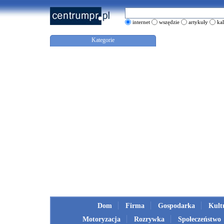
internet
wszędzie
artykuły
ka
Kategorie
Dom
Firma
Gospodarka
Kult
Motoryzacja
Rozrywka
Społeczeństwo