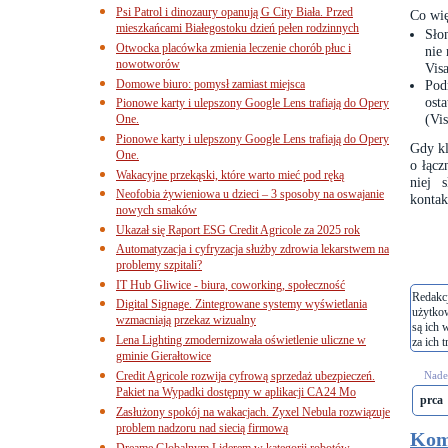
Psi Patrol i dinozaury opanują G City Biała. Przed
Co wię
mieszkańcami Białegostoku dzień pełen rodzinnych
Sło
Otwocka placówka zmienia leczenie chorób płuc i
nie
nowotworów
Vis
Domowe biuro: pomysł zamiast miejsca
Pod
ost
Pionowe karty i ulepszony Google Lens trafiają do Opery
(Vis
One.
Pionowe karty i ulepszony Google Lens trafiają do Opery
Gdy kl
One.
o łącz
Wakacyjne przekąski, które warto mieć pod ręką
niej 
Neofobia żywieniowa u dzieci – 3 sposoby na oswajanie
kontak
nowych smaków
Ukazał się Raport ESG Credit Agricole za 2025 rok
Automatyzacja i cyfryzacja służby zdrowia lekarstwem na
problemy szpitali?
IT Hub Gliwice - biura, coworking, społeczność
Redakcj
Digital Signage. Zintegrowane systemy wyświetlania
użytko
wzmacniają przekaz wizualny
są ich 
Lena Lighting zmodernizowała oświetlenie uliczne w
za ich t
gminie Gierałtowice
Credit Agricole rozwija cyfrową sprzedaż ubezpieczeń.
Nades
Pakiet na Wypadki dostępny w aplikacji CA24 Mo
prca
Zasłużony spokój na wakacjach. Zyxel Nebula rozwiązuje
problem nadzoru nad siecią firmową
Kom
Dreame Globalnym Liderem w kategorii robotów