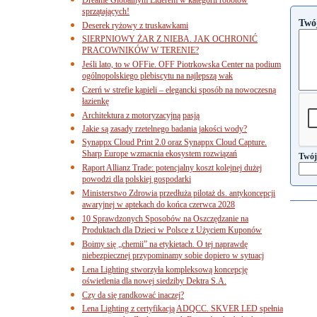
sprzątających!
Twó
Deserek ryżowy z truskawkami
SIERPNIOWY ŻAR Z NIEBA. JAK OCHRONIĆ
PRACOWNIKÓW W TERENIE?
Jeśli lato, to w OFFie. OFF Piotrkowska Center na podium
ogólnopolskiego plebiscytu na najlepszą wak
Czerń w strefie kąpieli – elegancki sposób na nowoczesną
łazienkę
Architektura z motoryzacyjną pasją
Jakie są zasady rzetelnego badania jakości wody?
Synappx Cloud Print 2.0 oraz Synappx Cloud Capture.
Sharp Europe wzmacnia ekosystem rozwiązań
Twój
Raport Allianz Trade: potencjalny koszt kolejnej dużej
powodzi dla polskiej gospodarki
Ministerstwo Zdrowia przedłuża pilotaż ds. antykoncepcji
awaryjnej w aptekach do końca czerwca 2028
10 Sprawdzonych Sposobów na Oszczędzanie na
Produktach dla Dzieci w Polsce z Użyciem Kuponów
Boimy się „chemii” na etykietach. O tej naprawdę
niebezpiecznej przypominamy sobie dopiero w sytuacj
Lena Lighting stworzyła kompleksową koncepcję
oświetlenia dla nowej siedziby Dektra S.A.
Czy da się randkować inaczej?
Lena Lighting z certyfikacją ADQCC. SKVER LED spełnia