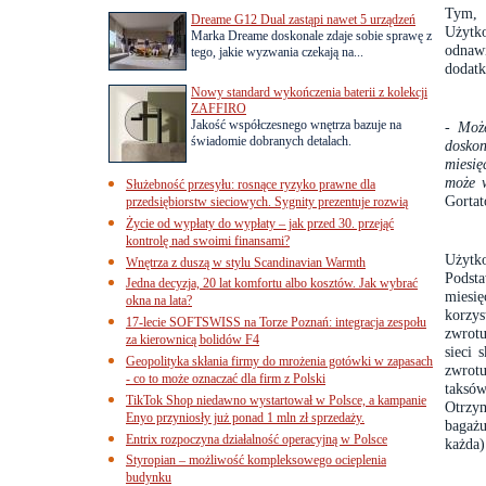
Tym, 
Dreame G12 Dual zastąpi nawet 5 urządzeń
Użytko
Marka Dreame doskonale zdaje sobie sprawę z
odnaw
tego, jakie wyzwania czekają na...
dodatk
Nowy standard wykończenia baterii z kolekcji
ZAFFIRO
Jakość współczesnego wnętrza bazuje na
- Moż
świadomie dobranych detalach.
doskon
miesię
może w
Służebność przesyłu: rosnące ryzyko prawne dla
Gortat
przedsiębiorstw sieciowych. Sygnity prezentuje rozwią
Życie od wypłaty do wypłaty – jak przed 30. przejąć
kontrolę nad swoimi finansami?
Użytk
Wnętrza z duszą w stylu Scandinavian Warmth
Podst
Jedna decyzja, 20 lat komfortu albo kosztów. Jak wybrać
miesię
okna na lata?
korzy
17-lecie SOFTSWISS na Torze Poznań: integracja zespołu
zwrot
za kierownicą bolidów F4
sieci
Geopolityka skłania firmy do mrożenia gotówki w zapasach
zwrotu
- co to może oznaczać dla firm z Polski
taksó
TikTok Shop niedawno wystartował w Polsce, a kampanie
Otrzym
Enyo przyniosły już ponad 1 mln zł sprzedaży.
bagaż
Entrix rozpoczyna działalność operacyjną w Polsce
każda)
Styropian – możliwość kompleksowego ocieplenia
budynku