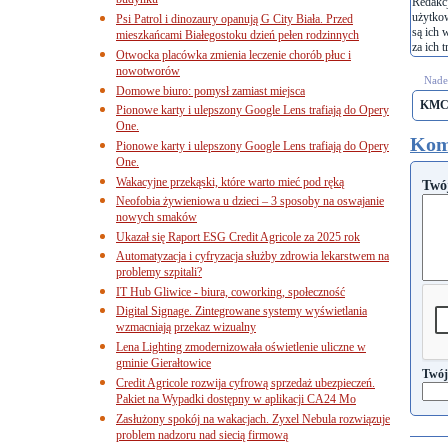
budynku
Redakcj
użytko
Psi Patrol i dinozaury opanują G City Biała. Przed
są ich 
mieszkańcami Białegostoku dzień pełen rodzinnych
za ich t
Otwocka placówka zmienia leczenie chorób płuc i
nowotworów
Nades
Domowe biuro: pomysł zamiast miejsca
KM
Pionowe karty i ulepszony Google Lens trafiają do Opery
One.
Kom
Pionowe karty i ulepszony Google Lens trafiają do Opery
One.
Wakacyjne przekąski, które warto mieć pod ręką
Twó
Neofobia żywieniowa u dzieci – 3 sposoby na oswajanie
nowych smaków
Ukazał się Raport ESG Credit Agricole za 2025 rok
Automatyzacja i cyfryzacja służby zdrowia lekarstwem na
problemy szpitali?
IT Hub Gliwice - biura, coworking, społeczność
Digital Signage. Zintegrowane systemy wyświetlania
wzmacniają przekaz wizualny
Lena Lighting zmodernizowała oświetlenie uliczne w
gminie Gierałtowice
Twój
Credit Agricole rozwija cyfrową sprzedaż ubezpieczeń.
Pakiet na Wypadki dostępny w aplikacji CA24 Mo
Zasłużony spokój na wakacjach. Zyxel Nebula rozwiązuje
problem nadzoru nad siecią firmową