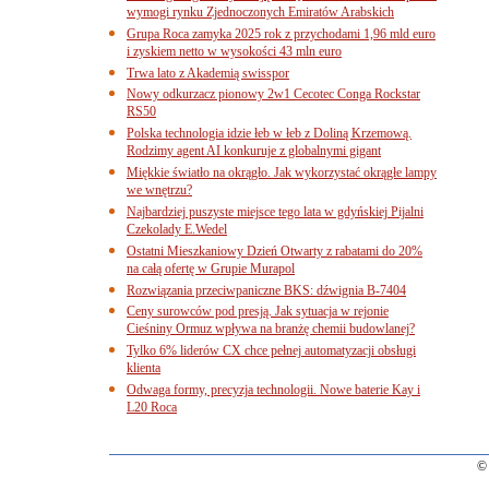
wymogi rynku Zjednoczonych Emiratów Arabskich
Grupa Roca zamyka 2025 rok z przychodami 1,96 mld euro
i zyskiem netto w wysokości 43 mln euro
Trwa lato z Akademią swisspor
Nowy odkurzacz pionowy 2w1 Cecotec Conga Rockstar
RS50
Polska technologia idzie łeb w łeb z Doliną Krzemową.
Rodzimy agent AI konkuruje z globalnymi gigant
Miękkie światło na okrągło. Jak wykorzystać okrągłe lampy
we wnętrzu?
Najbardziej puszyste miejsce tego lata w gdyńskiej Pijalni
Czekolady E.Wedel
Ostatni Mieszkaniowy Dzień Otwarty z rabatami do 20%
na całą ofertę w Grupie Murapol
Rozwiązania przeciwpaniczne BKS: dźwignia B-7404
Ceny surowców pod presją. Jak sytuacja w rejonie
Cieśniny Ormuz wpływa na branżę chemii budowlanej?
Tylko 6% liderów CX chce pełnej automatyzacji obsługi
klienta
Odwaga formy, precyzja technologii. Nowe baterie Kay i
L20 Roca
© 