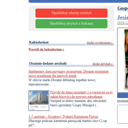
Gosp
Opublikuj własny artykuł
Jes
2024-1
Opublikuj artykuł z linkami
Kalendarium
dodaj wydarzenie »
Przejdź do kalendarium »
Ostatnio dodane artykuły
dodaj artykuł »
Inteligentny dom przyjazny zwierzętom. Dreame prezentuje
nowe urządzenia dla naszych pupili
W ofercie marki Dreame debiutują zupełnie nowe,
zaawansowane...
Przyjdź do biura sprzedaży i wynegocjuj swój
pakiet korzyści do nowego mieszkania
moment
Sierpień to dobry moment, aby odwiedzić
biuro sprzedaży Grupy Murapol i...
1-7 sierpnia – Światowy Tydzień Karmienia Piersią
Dlaczego podczas karmienia piersią tak bardzo chce Ci się
pić?...