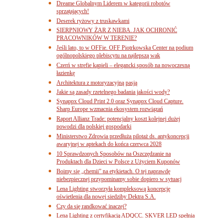
Dreame Globalnym Liderem w kategorii robotów
sprzątających!
Deserek ryżowy z truskawkami
SIERPNIOWY ŻAR Z NIEBA. JAK OCHRONIĆ
PRACOWNIKÓW W TERENIE?
Jeśli lato, to w OFFie. OFF Piotrkowska Center na podium
ogólnopolskiego plebiscytu na najlepszą wak
Czerń w strefie kąpieli – elegancki sposób na nowoczesną
łazienkę
Architektura z motoryzacyjną pasją
Jakie są zasady rzetelnego badania jakości wody?
Synappx Cloud Print 2.0 oraz Synappx Cloud Capture.
Sharp Europe wzmacnia ekosystem rozwiązań
Raport Allianz Trade: potencjalny koszt kolejnej dużej
powodzi dla polskiej gospodarki
Ministerstwo Zdrowia przedłuża pilotaż ds. antykoncepcji
awaryjnej w aptekach do końca czerwca 2028
10 Sprawdzonych Sposobów na Oszczędzanie na
Produktach dla Dzieci w Polsce z Użyciem Kuponów
Boimy się „chemii” na etykietach. O tej naprawdę
niebezpiecznej przypominamy sobie dopiero w sytuacj
Lena Lighting stworzyła kompleksową koncepcję
oświetlenia dla nowej siedziby Dektra S.A.
Czy da się randkować inaczej?
Lena Lighting z certyfikacją ADQCC. SKVER LED spełnia