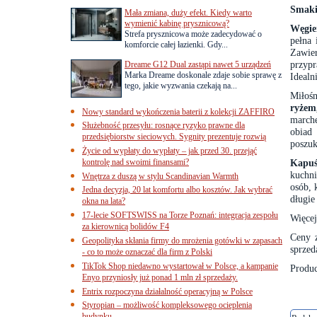
Smaki
Mała zmiana, duży efekt. Kiedy warto
wymienić kabinę prysznicową?
Węgie
Strefa prysznicowa może zadecydować o
pełna
komforcie całej łazienki. Gdy...
Zawie
przyp
Dreame G12 Dual zastąpi nawet 5 urządzeń
Marka Dreame doskonale zdaje sobie sprawę z
Idealn
tego, jakie wyzwania czekają na...
Miłoś
ryżem
Nowy standard wykończenia baterii z kolekcji ZAFFIRO
march
Służebność przesyłu: rosnące ryzyko prawne dla
obiad
przedsiębiorstw sieciowych. Sygnity prezentuje rozwią
poszuk
Życie od wypłaty do wypłaty – jak przed 30. przejąć
kontrolę nad swoimi finansami?
Kapuś
kuchni
Wnętrza z duszą w stylu Scandinavian Warmth
osób, 
Jedna decyzja, 20 lat komfortu albo kosztów. Jak wybrać
długie
okna na lata?
17-lecie SOFTSWISS na Torze Poznań: integracja zespołu
Więcej
za kierownicą bolidów F4
Ceny z
Geopolityka skłania firmy do mrożenia gotówki w zapasach
sprzed
- co to może oznaczać dla firm z Polski
TikTok Shop niedawno wystartował w Polsce, a kampanie
Produc
Enyo przyniosły już ponad 1 mln zł sprzedaży.
Entrix rozpoczyna działalność operacyjną w Polsce
Styropian – możliwość kompleksowego ocieplenia