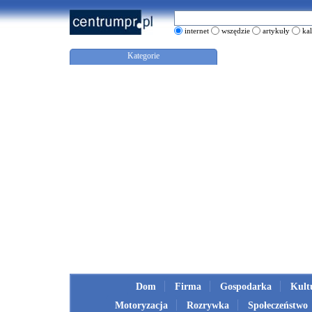
internet
wszędzie
artykuły
ka
Kategorie
Dom
Firma
Gospodarka
Kult
Motoryzacja
Rozrywka
Społeczeństwo