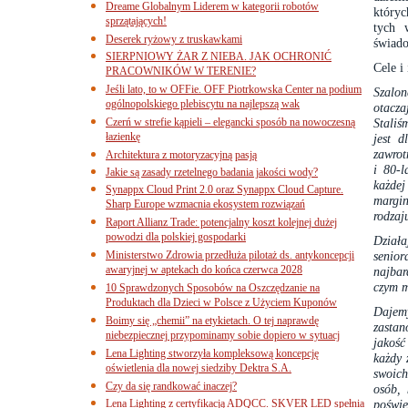
Dreame Globalnym Liderem w kategorii robotów
któryc
sprzątających!
tych 
Deserek ryżowy z truskawkami
świado
SIERPNIOWY ŻAR Z NIEBA. JAK OCHRONIĆ
Cele i
PRACOWNIKÓW W TERENIE?
Jeśli lato, to w OFFie. OFF Piotrkowska Center na podium
Szalon
ogólnopolskiego plebiscytu na najlepszą wak
otacza
Czerń w strefie kąpieli – elegancki sposób na nowoczesną
Staliś
łazienkę
jest d
zawrot
Architektura z motoryzacyjną pasją
i 80-l
Jakie są zasady rzetelnego badania jakości wody?
każdej
Synappx Cloud Print 2.0 oraz Synappx Cloud Capture.
margin
Sharp Europe wzmacnia ekosystem rozwiązań
rodzaj
Raport Allianz Trade: potencjalny koszt kolejnej dużej
powodzi dla polskiej gospodarki
Dział
Ministerstwo Zdrowia przedłuża pilotaż ds. antykoncepcji
senio
awaryjnej w aptekach do końca czerwca 2028
najbar
czym m
10 Sprawdzonych Sposobów na Oszczędzanie na
Produktach dla Dzieci w Polsce z Użyciem Kuponów
Dajemy
Boimy się „chemii” na etykietach. O tej naprawdę
zastan
niebezpiecznej przypominamy sobie dopiero w sytuacj
jakość
Lena Lighting stworzyła kompleksową koncepcję
każdy 
oświetlenia dla nowej siedziby Dektra S.A.
swoich
Czy da się randkować inaczej?
osób, 
Lena Lighting z certyfikacją ADQCC. SKVER LED spełnia
poświę