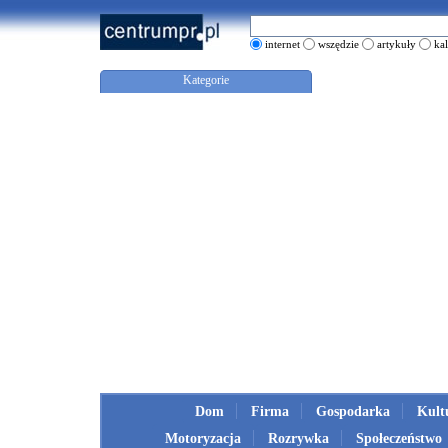
internet
wszędzie
artykuły
ka
Kategorie
Dom
Firma
Gospodarka
Kult
Motoryzacja
Rozrywka
Społeczeństwo