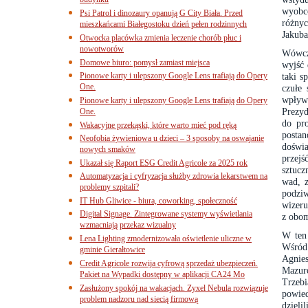
budynku
wyobc
Psi Patrol i dinozaury opanują G City Biała. Przed
różny
mieszkańcami Białegostoku dzień pełen rodzinnych
Jakuba
Otwocka placówka zmienia leczenie chorób płuc i
nowotworów
Wówcza
Domowe biuro: pomysł zamiast miejsca
wyjść 
Pionowe karty i ulepszony Google Lens trafiają do Opery
taki s
One.
czułe 
wpływ
Pionowe karty i ulepszony Google Lens trafiają do Opery
Prezy
One.
do pr
Wakacyjne przekąski, które warto mieć pod ręką
posta
Neofobia żywieniowa u dzieci – 3 sposoby na oswajanie
doświa
nowych smaków
przej
Ukazał się Raport ESG Credit Agricole za 2025 rok
sztucz
Automatyzacja i cyfryzacja służby zdrowia lekarstwem na
wad, z
problemy szpitali?
podziw
IT Hub Gliwice - biura, coworking, społeczność
wizeru
Digital Signage. Zintegrowane systemy wyświetlania
z obom
wzmacniają przekaz wizualny
W ten 
Lena Lighting zmodernizowała oświetlenie uliczne w
Wśród 
gminie Gierałtowice
Agnie
Credit Agricole rozwija cyfrową sprzedaż ubezpieczeń.
Mazur
Pakiet na Wypadki dostępny w aplikacji CA24 Mo
Trzeb
Zasłużony spokój na wakacjach. Zyxel Nebula rozwiązuje
powied
problem nadzoru nad siecią firmową
dziel