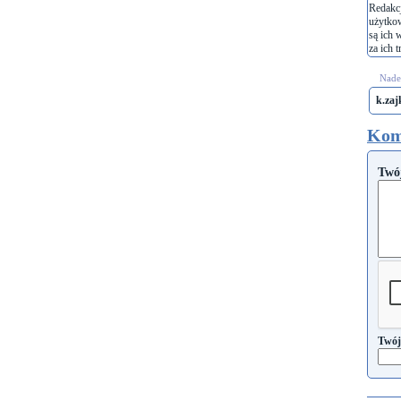
Redakcj
użytko
są ich 
za ich t
Nades
k.zaj
Kom
Twó
Twój