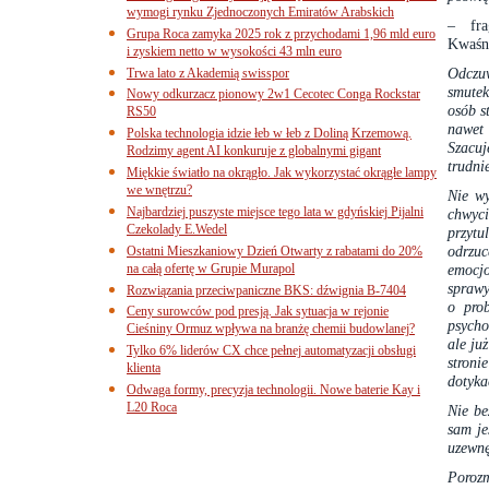
wymogi rynku Zjednoczonych Emiratów Arabskich
– fra
Grupa Roca zamyka 2025 rok z przychodami 1,96 mld euro
Kwaśni
i zyskiem netto w wysokości 43 mln euro
Odczuw
Trwa lato z Akademią swisspor
smutek
Nowy odkurzacz pionowy 2w1 Cecotec Conga Rockstar
osób s
RS50
nawet 
Polska technologia idzie łeb w łeb z Doliną Krzemową.
Szacu
Rodzimy agent AI konkuruje z globalnymi gigant
trudni
Miękkie światło na okrągło. Jak wykorzystać okrągłe lampy
we wnętrzu?
Nie w
Najbardziej puszyste miejsce tego lata w gdyńskiej Pijalni
chwyci
Czekolady E.Wedel
przyt
odrzu
Ostatni Mieszkaniowy Dzień Otwarty z rabatami do 20%
na całą ofertę w Grupie Murapol
emocjo
sprawy
Rozwiązania przeciwpaniczne BKS: dźwignia B-7404
o pro
Ceny surowców pod presją. Jak sytuacja w rejonie
psycho
Cieśniny Ormuz wpływa na branżę chemii budowlanej?
ale ju
Tylko 6% liderów CX chce pełnej automatyzacji obsługi
stroni
klienta
dotyk
Odwaga formy, precyzja technologii. Nowe baterie Kay i
L20 Roca
Nie be
sam je
uzewnę
Poroz