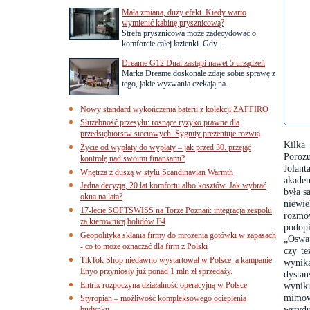
Mała zmiana, duży efekt. Kiedy warto
wymienić kabinę prysznicową?
Strefa prysznicowa może zadecydować o
komforcie całej łazienki. Gdy...
Dreame G12 Dual zastąpi nawet 5 urządzeń
Marka Dreame doskonale zdaje sobie sprawę z
tego, jakie wyzwania czekają na...
Nowy standard wykończenia baterii z kolekcji ZAFFIRO
Służebność przesyłu: rosnące ryzyko prawne dla
przedsiębiorstw sieciowych. Sygnity prezentuje rozwią
Kilka
Życie od wypłaty do wypłaty – jak przed 30. przejąć
Porozu
kontrolę nad swoimi finansami?
Jolant
Wnętrza z duszą w stylu Scandinavian Warmth
akade
Jedna decyzja, 20 lat komfortu albo kosztów. Jak wybrać
była s
okna na lata?
niewie
17-lecie SOFTSWISS na Torze Poznań: integracja zespołu
rozmo
za kierownicą bolidów F4
podop
Geopolityka skłania firmy do mrożenia gotówki w zapasach
„Oswaj
- co to może oznaczać dla firm z Polski
czy t
TikTok Shop niedawno wystartował w Polsce, a kampanie
wynika
Enyo przyniosły już ponad 1 mln zł sprzedaży.
dystan
Entrix rozpoczyna działalność operacyjną w Polsce
wynik
mimowo
Styropian – możliwość kompleksowego ocieplenia
wstyd