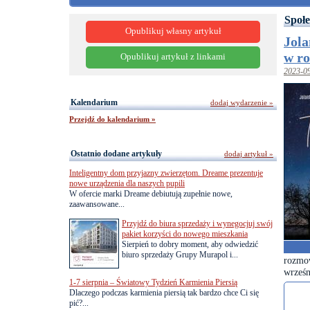
Społe
Opublikuj własny artykuł
Jola
w r
Opublikuj artykuł z linkami
2023-0
Kalendarium
dodaj wydarzenie »
Przejdź do kalendarium »
Ostatnio dodane artykuły
dodaj artykuł »
Inteligentny dom przyjazny zwierzętom. Dreame prezentuje
nowe urządzenia dla naszych pupili
W ofercie marki Dreame debiutują zupełnie nowe,
zaawansowane...
Przyjdź do biura sprzedaży i wynegocjuj swój
pakiet korzyści do nowego mieszkania
Sierpień to dobry moment, aby odwiedzić
biuro sprzedaży Grupy Murapol i...
rozmow
wrześ
1-7 sierpnia – Światowy Tydzień Karmienia Piersią
Dlaczego podczas karmienia piersią tak bardzo chce Ci się
pić?...