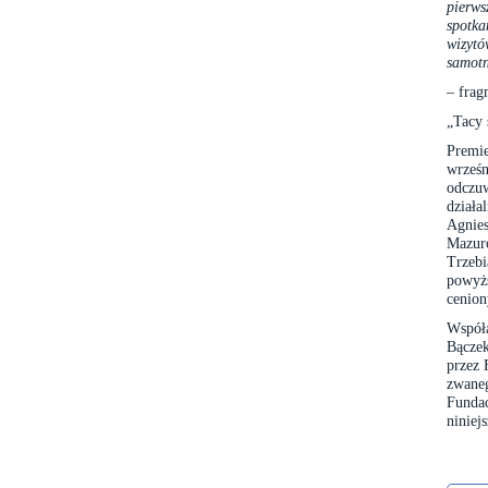
pierws
spotka
wizytó
samot
– frag
„Tacy 
Premi
wrześ
odczuw
działa
Agnie
Mazur
Trzeb
powyżs
cenion
Współ
Bączek
przez 
zwaneg
Funda
niniej