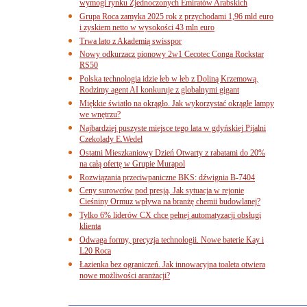
wymogi rynku Zjednoczonych Emiratów Arabskich
Grupa Roca zamyka 2025 rok z przychodami 1,96 mld euro
i zyskiem netto w wysokości 43 mln euro
Trwa lato z Akademią swisspor
Nowy odkurzacz pionowy 2w1 Cecotec Conga Rockstar
RS50
Polska technologia idzie łeb w łeb z Doliną Krzemową.
Rodzimy agent AI konkuruje z globalnymi gigant
Miękkie światło na okrągło. Jak wykorzystać okrągłe lampy
we wnętrzu?
Najbardziej puszyste miejsce tego lata w gdyńskiej Pijalni
Czekolady E.Wedel
Ostatni Mieszkaniowy Dzień Otwarty z rabatami do 20%
na całą ofertę w Grupie Murapol
Rozwiązania przeciwpaniczne BKS: dźwignia B-7404
Ceny surowców pod presją. Jak sytuacja w rejonie
Cieśniny Ormuz wpływa na branżę chemii budowlanej?
Tylko 6% liderów CX chce pełnej automatyzacji obsługi
klienta
Odwaga formy, precyzja technologii. Nowe baterie Kay i
L20 Roca
Łazienka bez ograniczeń. Jak innowacyjna toaleta otwiera
nowe możliwości aranżacji?