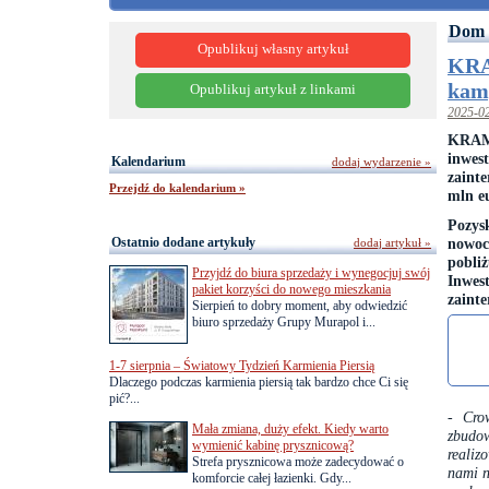
Dom 
Opublikuj własny artykuł
KRA
kam
Opublikuj artykuł z linkami
2025-0
KRAM
inwes
Kalendarium
dodaj wydarzenie »
zaint
Przejdź do kalendarium »
mln e
Pozys
Ostatnio dodane artykuły
nowoc
dodaj artykuł »
pobli
Przyjdź do biura sprzedaży i wynegocjuj swój
Inwe
pakiet korzyści do nowego mieszkania
zaint
Sierpień to dobry moment, aby odwiedzić
biuro sprzedaży Grupy Murapol i...
1-7 sierpnia – Światowy Tydzień Karmienia Piersią
Dlaczego podczas karmienia piersią tak bardzo chce Ci się
pić?...
- Cro
Mała zmiana, duży efekt. Kiedy warto
zbudo
wymienić kabinę prysznicową?
realiz
Strefa prysznicowa może zadecydować o
nami n
komforcie całej łazienki. Gdy...