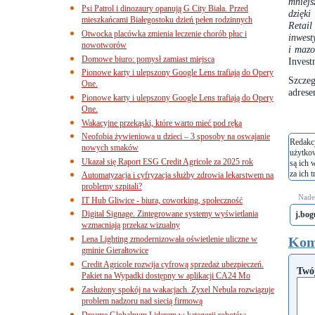
mniejs
Psi Patrol i dinozaury opanują G City Biała. Przed
dzięk
mieszkańcami Białegostoku dzień pełen rodzinnych
Retail
Otwocka placówka zmienia leczenie chorób płuc i
inwes
nowotworów
i maz
Domowe biuro: pomysł zamiast miejsca
Inves
Pionowe karty i ulepszony Google Lens trafiają do Opery
Szczeg
One.
adres
Pionowe karty i ulepszony Google Lens trafiają do Opery
One.
Wakacyjne przekąski, które warto mieć pod ręką
Neofobia żywieniowa u dzieci – 3 sposoby na oswajanie
Redakcj
nowych smaków
użytko
Ukazał się Raport ESG Credit Agricole za 2025 rok
są ich 
za ich t
Automatyzacja i cyfryzacja służby zdrowia lekarstwem na
problemy szpitali?
Nades
IT Hub Gliwice - biura, coworking, społeczność
Digital Signage. Zintegrowane systemy wyświetlania
j.bo
wzmacniają przekaz wizualny
Lena Lighting zmodernizowała oświetlenie uliczne w
Kom
gminie Gierałtowice
Credit Agricole rozwija cyfrową sprzedaż ubezpieczeń.
Twó
Pakiet na Wypadki dostępny w aplikacji CA24 Mo
Zasłużony spokój na wakacjach. Zyxel Nebula rozwiązuje
problem nadzoru nad siecią firmową
Dreame Globalnym Liderem w kategorii robotów