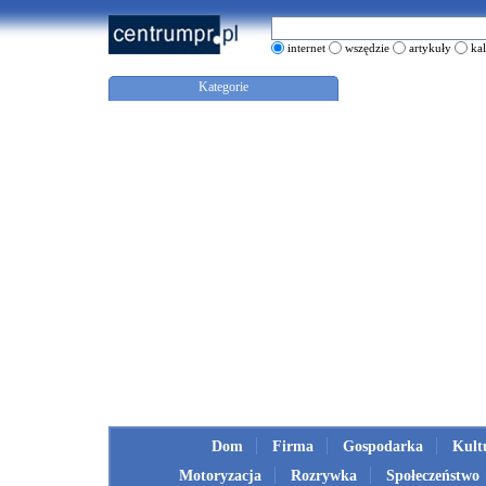
internet
wszędzie
artykuły
ka
Kategorie
Dom
Firma
Gospodarka
Kult
Motoryzacja
Rozrywka
Społeczeństwo