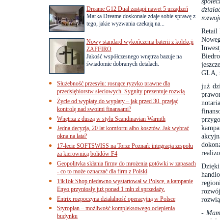
społec
Dreame G12 Dual zastąpi nawet 5 urządzeń
działa
Marka Dreame doskonale zdaje sobie sprawę z
rozwo
tego, jakie wyzwania czekają na...
Retail
Noweg
Nowy standard wykończenia baterii z kolekcji
Inwes
ZAFFIRO
Biedro
Jakość współczesnego wnętrza bazuje na
świadomie dobranych detalach.
jeszcz
GLA, z
Służebność przesyłu: rosnące ryzyko prawne dla
już dz
przedsiębiorstw sieciowych. Sygnity prezentuje rozwią
prawo
Życie od wypłaty do wypłaty – jak przed 30. przejąć
notar
kontrolę nad swoimi finansami?
finans
Wnętrza z duszą w stylu Scandinavian Warmth
przyg
kampa
Jedna decyzja, 20 lat komfortu albo kosztów. Jak wybrać
akcyj
okna na lata?
dokona
17-lecie SOFTSWISS na Torze Poznań: integracja zespołu
realiz
za kierownicą bolidów F4
Geopolityka skłania firmy do mrożenia gotówki w zapasach
Dzięk
- co to może oznaczać dla firm z Polski
handl
TikTok Shop niedawno wystartował w Polsce, a kampanie
region
Enyo przyniosły już ponad 1 mln zł sprzedaży.
rozwój
Entrix rozpoczyna działalność operacyjną w Polsce
rozwią
Styropian – możliwość kompleksowego ocieplenia
-
Mamy
budynku