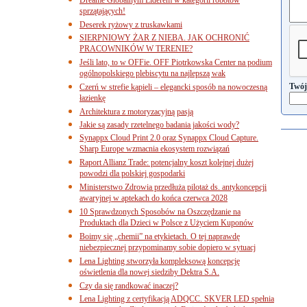
sprzątających!
Deserek ryżowy z truskawkami
SIERPNIOWY ŻAR Z NIEBA. JAK OCHRONIĆ
PRACOWNIKÓW W TERENIE?
Jeśli lato, to w OFFie. OFF Piotrkowska Center na podium
ogólnopolskiego plebiscytu na najlepszą wak
Twój
Czerń w strefie kąpieli – elegancki sposób na nowoczesną
łazienkę
Architektura z motoryzacyjną pasją
Jakie są zasady rzetelnego badania jakości wody?
Synappx Cloud Print 2.0 oraz Synappx Cloud Capture.
Sharp Europe wzmacnia ekosystem rozwiązań
Raport Allianz Trade: potencjalny koszt kolejnej dużej
powodzi dla polskiej gospodarki
Ministerstwo Zdrowia przedłuża pilotaż ds. antykoncepcji
awaryjnej w aptekach do końca czerwca 2028
10 Sprawdzonych Sposobów na Oszczędzanie na
Produktach dla Dzieci w Polsce z Użyciem Kuponów
Boimy się „chemii” na etykietach. O tej naprawdę
niebezpiecznej przypominamy sobie dopiero w sytuacj
Lena Lighting stworzyła kompleksową koncepcję
oświetlenia dla nowej siedziby Dektra S.A.
Czy da się randkować inaczej?
Lena Lighting z certyfikacją ADQCC. SKVER LED spełnia