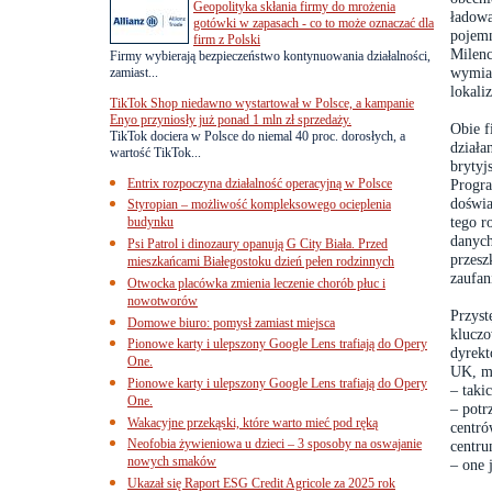
Geopolityka skłania firmy do mrożenia
ładowa
gotówki w zapasach - co to może oznaczać dla
pojemn
firm z Polski
Milenc
Firmy wybierają bezpieczeństwo kontynuowania działalności,
wymian
zamiast...
lokali
TikTok Shop niedawno wystartował w Polsce, a kampanie
Enyo przyniosły już ponad 1 mln zł sprzedaży.
Obie f
TikTok dociera w Polsce do niemal 40 proc. dorosłych, a
działa
wartość TikTok...
brytyj
Entrix rozpoczyna działalność operacyjną w Polsce
Progra
doświa
Styropian – możliwość kompleksowego ocieplenia
tego r
budynku
danych
Psi Patrol i dinozaury opanują G City Biała. Przed
przesz
mieszkańcami Białegostoku dzień pełen rodzinnych
zaufan
Otwocka placówka zmienia leczenie chorób płuc i
nowotworów
Przyst
Domowe biuro: pomysł zamiast miejsca
kluczo
Pionowe karty i ulepszony Google Lens trafiają do Opery
dyrek
One.
UK, mó
Pionowe karty i ulepszony Google Lens trafiają do Opery
– taki
One.
– potr
Wakacyjne przekąski, które warto mieć pod ręką
centró
Neofobia żywieniowa u dzieci – 3 sposoby na oswajanie
centru
nowych smaków
– one 
Ukazał się Raport ESG Credit Agricole za 2025 rok