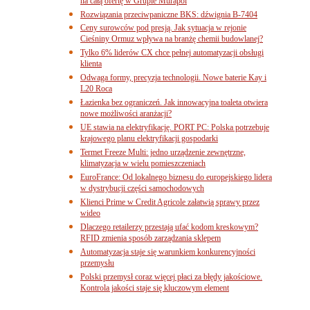
na całą ofertę w Grupie Murapol
Rozwiązania przeciwpaniczne BKS: dźwignia B-7404
Ceny surowców pod presją. Jak sytuacja w rejonie
Cieśniny Ormuz wpływa na branżę chemii budowlanej?
Tylko 6% liderów CX chce pełnej automatyzacji obsługi
klienta
Odwaga formy, precyzja technologii. Nowe baterie Kay i
L20 Roca
Łazienka bez ograniczeń. Jak innowacyjna toaleta otwiera
nowe możliwości aranżacji?
UE stawia na elektryfikację. PORT PC: Polska potrzebuje
krajowego planu elektryfikacji gospodarki
Termet Freeze Multi: jedno urządzenie zewnętrzne,
klimatyzacja w wielu pomieszczeniach
EuroFrance: Od lokalnego biznesu do europejskiego lidera
w dystrybucji części samochodowych
Klienci Prime w Credit Agricole załatwią sprawy przez
wideo
Dlaczego retailerzy przestają ufać kodom kreskowym?
RFID zmienia sposób zarządzania sklepem
Automatyzacja staje się warunkiem konkurencyjności
przemysłu
Polski przemysł coraz więcej płaci za błędy jakościowe.
Kontrola jakości staje się kluczowym element