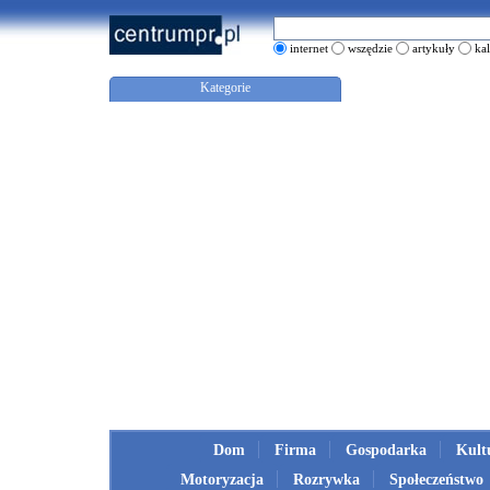
internet
wszędzie
artykuły
ka
Kategorie
Dom
Firma
Gospodarka
Kult
Motoryzacja
Rozrywka
Społeczeństwo