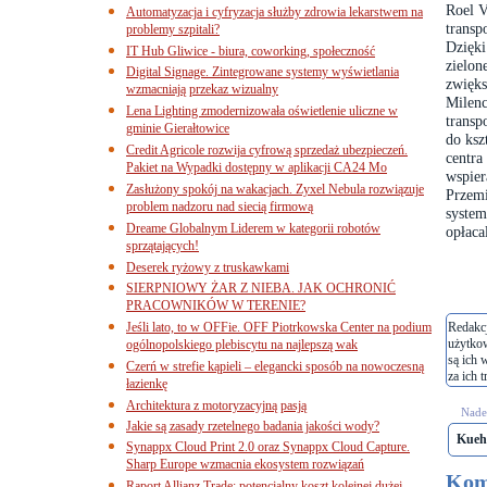
Roel V
Automatyzacja i cyfryzacja służby zdrowia lekarstwem na
transp
problemy szpitali?
Dzięki
IT Hub Gliwice - biura, coworking, społeczność
zielon
Digital Signage. Zintegrowane systemy wyświetlania
zwięks
wzmacniają przekaz wizualny
Milenc
Lena Lighting zmodernizowała oświetlenie uliczne w
transp
gminie Gierałtowice
do ksz
Credit Agricole rozwija cyfrową sprzedaż ubezpieczeń.
centra
Pakiet na Wypadki dostępny w aplikacji CA24 Mo
wspier
Zasłużony spokój na wakacjach. Zyxel Nebula rozwiązuje
Przemi
problem nadzoru nad siecią firmową
system
Dreame Globalnym Liderem w kategorii robotów
opłaca
sprzątających!
Deserek ryżowy z truskawkami
SIERPNIOWY ŻAR Z NIEBA. JAK OCHRONIĆ
PRACOWNIKÓW W TERENIE?
Jeśli lato, to w OFFie. OFF Piotrkowska Center na podium
Redakcj
użytko
ogólnopolskiego plebiscytu na najlepszą wak
są ich 
Czerń w strefie kąpieli – elegancki sposób na nowoczesną
za ich t
łazienkę
Architektura z motoryzacyjną pasją
Nades
Jakie są zasady rzetelnego badania jakości wody?
Kueh
Synappx Cloud Print 2.0 oraz Synappx Cloud Capture.
Sharp Europe wzmacnia ekosystem rozwiązań
Kom
Raport Allianz Trade: potencjalny koszt kolejnej dużej