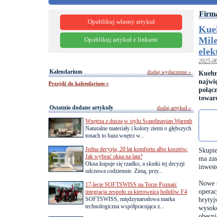
Firma
Opublikuj własny artykuł
Kueh
Mile
Opublikuj artykuł z linkami
elek
2025-0
Kalendarium
dodaj wydarzenie »
Kuehn
najwi
Przejdź do kalendarium »
połąc
towar
Ostatnio dodane artykuły
dodaj artykuł »
Wnętrza z duszą w stylu Scandinavian Warmth
Naturalne materiały i kolory ziemi o głębszych
tonach to baza wnętrz w...
Jedna decyzja, 20 lat komfortu albo kosztów.
Skupie
Jak wybrać okna na lata?
ma zas
Okna kupuje się rzadko, a skutki tej decyzji
inwest
odczuwa codziennie. Zimą, przy...
Nowe e
17-lecie SOFTSWISS na Torze Poznań:
operac
integracja zespołu za kierownicą bolidów F4
SOFTSWISS, międzynarodowa marka
brytyj
technologiczna współpracująca z...
wysok
obecni