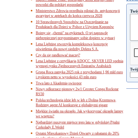
powodzi dla polskiej gospodarki
Ministerstwo Zdrowia przedłuża pilotaż ds. antykoncepcji
Twó
awaryjnej w aptekach do końca czerwca 2028
10 Sprawdzonych Sposobów na Oszczędzanie na
Produktach dla Dzieci w Polsce z Użyciem Kuponów
Boimy się „chemii” na etykietach. O tej naprawdę
niebezpiecznej przypominamy sobie dopiero w sytuacj
Lena Lighting stworzyła kompleksową koncepcję
oświetlenia dla nowej siedziby Dektra S.A.
Czy da się randkować inaczej?
Lena Lighting z certyfikacją ADQCC. SKVER LED spełnia
wymogi rynku Zjednoczonych Emiratów Arabskich
Twój
Grupa Roca zamyka 2025 rok z przychodami 1,96 mld euro
i zyskiem netto w wysokości 43 mln euro
Trwa lato z Akademią swisspor
Nowy odkurzacz pionowy 2w1 Cecotec Conga Rockstar
RS50
Polska technologia idzie łeb w łeb z Doliną Krzemową.
Rodzimy agent AI konkuruje z globalnymi gigant
Miękkie światło na okrągło. Jak wykorzystać okrągłe lampy
we wnętrzu?
Najbardziej puszyste miejsce tego lata w gdyńskiej Pijalni
Czekolady E.Wedel
Ostatni Mieszkaniowy Dzień Otwarty z rabatami do 20%