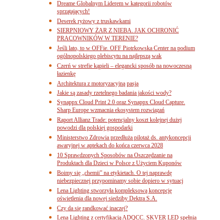
Dreame Globalnym Liderem w kategorii robotów
sprzątających!
Deserek ryżowy z truskawkami
SIERPNIOWY ŻAR Z NIEBA. JAK OCHRONIĆ
PRACOWNIKÓW W TERENIE?
Jeśli lato, to w OFFie. OFF Piotrkowska Center na podium
ogólnopolskiego plebiscytu na najlepszą wak
Czerń w strefie kąpieli – elegancki sposób na nowoczesną
łazienkę
Architektura z motoryzacyjną pasją
Jakie są zasady rzetelnego badania jakości wody?
Synappx Cloud Print 2.0 oraz Synappx Cloud Capture.
Sharp Europe wzmacnia ekosystem rozwiązań
Raport Allianz Trade: potencjalny koszt kolejnej dużej
powodzi dla polskiej gospodarki
Ministerstwo Zdrowia przedłuża pilotaż ds. antykoncepcji
awaryjnej w aptekach do końca czerwca 2028
10 Sprawdzonych Sposobów na Oszczędzanie na
Produktach dla Dzieci w Polsce z Użyciem Kuponów
Boimy się „chemii” na etykietach. O tej naprawdę
niebezpiecznej przypominamy sobie dopiero w sytuacj
Lena Lighting stworzyła kompleksową koncepcję
oświetlenia dla nowej siedziby Dektra S.A.
Czy da się randkować inaczej?
Lena Lighting z certyfikacją ADQCC. SKVER LED spełnia