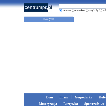
internet
wszędzie
artykuły
ka
Kategorie
Dom
Firma
Gospodarka
Kult
Motoryzacja
Rozrywka
Społeczeństwo