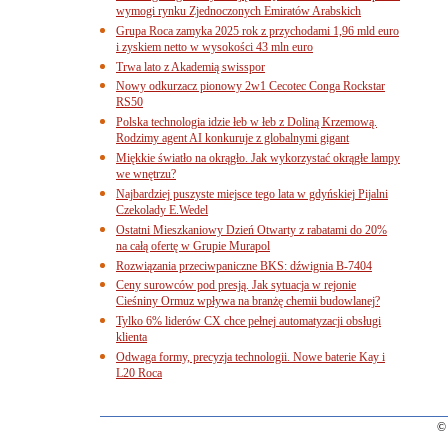
wymogi rynku Zjednoczonych Emiratów Arabskich
Grupa Roca zamyka 2025 rok z przychodami 1,96 mld euro
i zyskiem netto w wysokości 43 mln euro
Trwa lato z Akademią swisspor
Nowy odkurzacz pionowy 2w1 Cecotec Conga Rockstar
RS50
Polska technologia idzie łeb w łeb z Doliną Krzemową.
Rodzimy agent AI konkuruje z globalnymi gigant
Miękkie światło na okrągło. Jak wykorzystać okrągłe lampy
we wnętrzu?
Najbardziej puszyste miejsce tego lata w gdyńskiej Pijalni
Czekolady E.Wedel
Ostatni Mieszkaniowy Dzień Otwarty z rabatami do 20%
na całą ofertę w Grupie Murapol
Rozwiązania przeciwpaniczne BKS: dźwignia B-7404
Ceny surowców pod presją. Jak sytuacja w rejonie
Cieśniny Ormuz wpływa na branżę chemii budowlanej?
Tylko 6% liderów CX chce pełnej automatyzacji obsługi
klienta
Odwaga formy, precyzja technologii. Nowe baterie Kay i
L20 Roca
© 