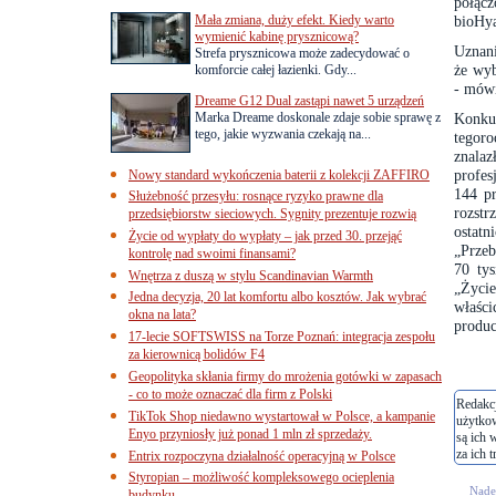
połąc
Mała zmiana, duży efekt. Kiedy warto
bioHya
wymienić kabinę prysznicową?
Uznani
Strefa prysznicowa może zadecydować o
że wyb
komforcie całej łazienki. Gdy...
- mówi
Dreame G12 Dual zastąpi nawet 5 urządzeń
Marka Dreame doskonale zdaje sobie sprawę z
Konku
tego, jakie wyzwania czekają na...
tegor
znala
profes
Nowy standard wykończenia baterii z kolekcji ZAFFIRO
144 pr
Służebność przesyłu: rosnące ryzyko prawne dla
rozst
przedsiębiorstw sieciowych. Sygnity prezentuje rozwią
ostat
Życie od wypłaty do wypłaty – jak przed 30. przejąć
„Przeb
kontrolę nad swoimi finansami?
70 tys
Wnętrza z duszą w stylu Scandinavian Warmth
„Życie
Jedna decyzja, 20 lat komfortu albo kosztów. Jak wybrać
właśc
okna na lata?
produ
17-lecie SOFTSWISS na Torze Poznań: integracja zespołu
za kierownicą bolidów F4
Geopolityka skłania firmy do mrożenia gotówki w zapasach
- co to może oznaczać dla firm z Polski
Redakcj
TikTok Shop niedawno wystartował w Polsce, a kampanie
użytko
Enyo przyniosły już ponad 1 mln zł sprzedaży.
są ich 
za ich t
Entrix rozpoczyna działalność operacyjną w Polsce
Styropian – możliwość kompleksowego ocieplenia
Nades