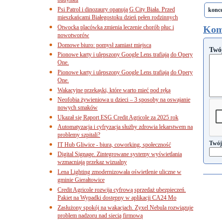
budynku
Psi Patrol i dinozaury opanują G City Biała. Przed
konc
mieszkańcami Białegostoku dzień pełen rodzinnych
Otwocka placówka zmienia leczenie chorób płuc i
Kom
nowotworów
Domowe biuro: pomysł zamiast miejsca
Twó
Pionowe karty i ulepszony Google Lens trafiają do Opery
One.
Pionowe karty i ulepszony Google Lens trafiają do Opery
One.
Wakacyjne przekąski, które warto mieć pod ręką
Neofobia żywieniowa u dzieci – 3 sposoby na oswajanie
nowych smaków
Ukazał się Raport ESG Credit Agricole za 2025 rok
Automatyzacja i cyfryzacja służby zdrowia lekarstwem na
problemy szpitali?
Twój
IT Hub Gliwice - biura, coworking, społeczność
Digital Signage. Zintegrowane systemy wyświetlania
wzmacniają przekaz wizualny
Lena Lighting zmodernizowała oświetlenie uliczne w
gminie Gierałtowice
Credit Agricole rozwija cyfrową sprzedaż ubezpieczeń.
Pakiet na Wypadki dostępny w aplikacji CA24 Mo
Zasłużony spokój na wakacjach. Zyxel Nebula rozwiązuje
problem nadzoru nad siecią firmową