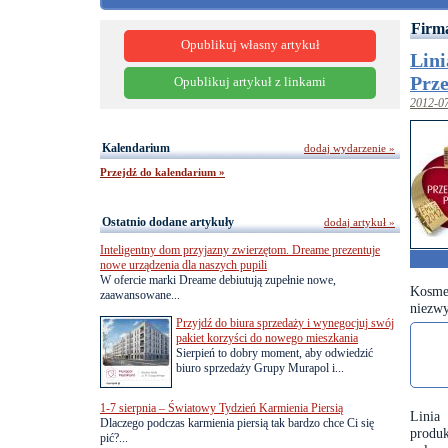
Firma
Opublikuj własny artykuł
Lini
Prz
Opublikuj artykuł z linkami
2012-0
Kalendarium
dodaj wydarzenie »
Przejdź do kalendarium »
Ostatnio dodane artykuły
dodaj artykuł »
Inteligentny dom przyjazny zwierzętom. Dreame prezentuje
nowe urządzenia dla naszych pupili
W ofercie marki Dreame debiutują zupełnie nowe,
Kosmet
zaawansowane...
niezwy
Przyjdź do biura sprzedaży i wynegocjuj swój
pakiet korzyści do nowego mieszkania
Sierpień to dobry moment, aby odwiedzić
biuro sprzedaży Grupy Murapol i...
1-7 sierpnia – Światowy Tydzień Karmienia Piersią
Linia
Dlaczego podczas karmienia piersią tak bardzo chce Ci się
produ
pić?...