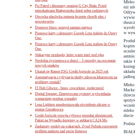
budynku
Mleko 
Psi Patrol i dinozaury opanują G City Biała. Przed
niż ml
mieszkańcami Białegostoku dzień pełen rodzinnych
Odżyw
Otwocka placówka zmienia leczenie chorób płuc i
wywie
nowotworów
tłuszc
wyroby
Domowe biuro: pomysł zamiast miejsca
w wyso
Pionowe karty i ulepszony Google Lens trafiają do Opery
One.
Produk
Pionowe karty i ulepszony Google Lens trafiają do Opery
krążen
One.
uczule
Wakacyjne przekąski, które warto mieć pod ręką
astmie
Neofobia żywieniowa u dzieci – 3 sposoby na oswajanie
także 
nowych smaków
kozie
układ
Ukazał się Raport ESG Credit Agricole za 2025 rok
jadłos
Automatyzacja i cyfryzacja służby zdrowia lekarstwem na
problemy szpitali?
Mleko 
IT Hub Gliwice - biura, coworking, społeczność
Macke
Digital Signage. Zintegrowane systemy wyświetlania
dzieci
wzmacniają przekaz wizualny
spoży
Lena Lighting zmodernizowała oświetlenie uliczne w
wcześn
gminie Gierałtowice
mleko 
diecie
Credit Agricole rozwija cyfrową sprzedaż ubezpieczeń.
Pakiet na Wypadki dostępny w aplikacji CA24 Mo
Podsta
Zasłużony spokój na wakacjach. Zyxel Nebula rozwiązuje
problem nadzoru nad siecią firmową
BIAŁK