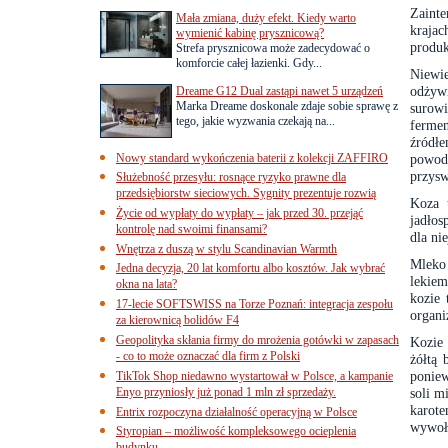
Zainte
Mała zmiana, duży efekt. Kiedy warto
kraja
wymienić kabinę prysznicową?
produk
Strefa prysznicowa może zadecydować o
komforcie całej łazienki. Gdy...
Niewi
odżyw
Dreame G12 Dual zastąpi nawet 5 urządzeń
Marka Dreame doskonale zdaje sobie sprawę z
surow
tego, jakie wyzwania czekają na...
ferme
źródłe
Nowy standard wykończenia baterii z kolekcji ZAFFIRO
powodu
przysw
Służebność przesyłu: rosnące ryzyko prawne dla
przedsiębiorstw sieciowych. Sygnity prezentuje rozwią
Koza 
Życie od wypłaty do wypłaty – jak przed 30. przejąć
jadłos
kontrolę nad swoimi finansami?
dla ni
Wnętrza z duszą w stylu Scandinavian Warmth
Mleko
Jedna decyzja, 20 lat komfortu albo kosztów. Jak wybrać
lekiem
okna na lata?
kozie 
17-lecie SOFTSWISS na Torze Poznań: integracja zespołu
organi
za kierownicą bolidów F4
Geopolityka skłania firmy do mrożenia gotówki w zapasach
Kozie 
- co to może oznaczać dla firm z Polski
żółtą 
poniew
TikTok Shop niedawno wystartował w Polsce, a kampanie
Enyo przyniosły już ponad 1 mln zł sprzedaży.
soli m
karote
Entrix rozpoczyna działalność operacyjną w Polsce
wywołu
Styropian – możliwość kompleksowego ocieplenia