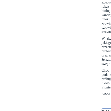
stosow
raka)
biolog
kazein
mleku 
krowim
człowi
strawn
W ska
jakieg
przeci
protei
oraz w
żelazo
swego
Choć 
podnie
próbu
Sklep
Piont
.www.