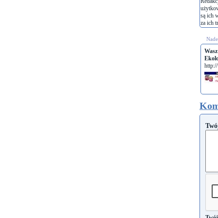
Redakcj
użytko
są ich 
za ich t
Nades
Wasz
Ekol
http:
Kom
Twó
Twój