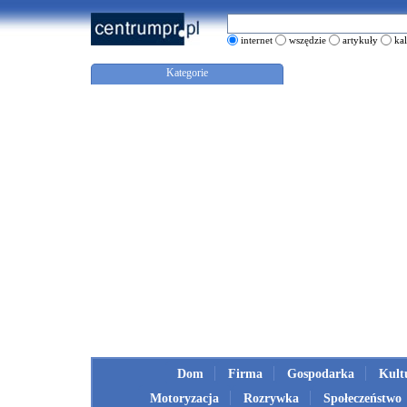
internet
wszędzie
artykuły
ka
Kategorie
Dom
Firma
Gospodarka
Kult
Motoryzacja
Rozrywka
Społeczeństwo