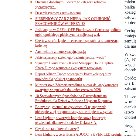
mleku 
Dreame Globalnym Liderem w kategorii robotów
białka
sprzątających!
kozie
Deserek ryżowy z truskawkami
człowi
SIERPNIOWY ŻAR Z NIEBA. JAK OCHRONIĆ
kobiec
PRACOWNIKÓW W TERENIE?
Jeśli lato, to w OFFie. OFF Piotrkowska Center na podium
Cechą
ogólnopolskiego plebiscytu na najlepszą wak
mniej
Czerń w strefie kąpieli – elegancki sposób na nowoczesną
zemul
łazienkę
dla na
Architektura z motoryzacyjną pasją
W swoi
Jakie są zasady rzetelnego badania jakości wody?
(A, B1
Synappx Cloud Print 2.0 oraz Synappx Cloud Capture.
względ
Sharp Europe wzmacnia ekosystem rozwiązań
chorob
Raport Allianz Trade: potencjalny koszt kolejnej dużej
Oprócz
powodzi dla polskiej gospodarki
D i E,
Ministerstwo Zdrowia przedłuża pilotaż ds. antykoncepcji
zależn
awaryjnej w aptekach do końca czerwca 2028
10 Sprawdzonych Sposobów na Oszczędzanie na
Tłuszc
Produktach dla Dzieci w Polsce z Użyciem Kuponów
w mlek
cienki
Boimy się „chemii” na etykietach. O tej naprawdę
niebezpiecznej przypominamy sobie dopiero w sytuacj
łatwo
choles
Lena Lighting stworzyła kompleksową koncepcję
oświetlenia dla nowej siedziby Dektra S.A.
Sery,
Czy da się randkować inaczej?
wapni
Lena Lighting z certyfikacją ADQCC. SKVER LED spełnia
zapotr