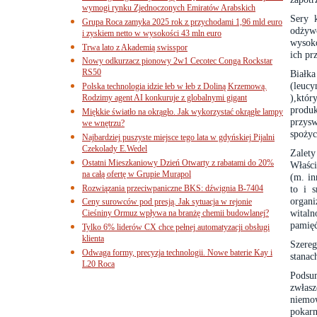
wymogi rynku Zjednoczonych Emiratów Arabskich
Sery 
Grupa Roca zamyka 2025 rok z przychodami 1,96 mld euro
odżyw
i zyskiem netto w wysokości 43 mln euro
wysok
Trwa lato z Akademią swisspor
ich pr
Nowy odkurzacz pionowy 2w1 Cecotec Conga Rockstar
RS50
Białk
(leucy
Polska technologia idzie łeb w łeb z Doliną Krzemową.
),któr
Rodzimy agent AI konkuruje z globalnymi gigant
produ
Miękkie światło na okrągło. Jak wykorzystać okrągłe lampy
przys
we wnętrzu?
spożyc
Najbardziej puszyste miejsce tego lata w gdyńskiej Pijalni
Czekolady E.Wedel
Zalet
Ostatni Mieszkaniowy Dzień Otwarty z rabatami do 20%
Właśc
na całą ofertę w Grupie Murapol
(m. in
Rozwiązania przeciwpaniczne BKS: dźwignia B-7404
to i 
organi
Ceny surowców pod presją. Jak sytuacja w rejonie
witaln
Cieśniny Ormuz wpływa na branżę chemii budowlanej?
pamięć
Tylko 6% liderów CX chce pełnej automatyzacji obsługi
klienta
Szereg
Odwaga formy, precyzja technologii. Nowe baterie Kay i
stanac
L20 Roca
Podsu
zwłasz
niemo
pokar