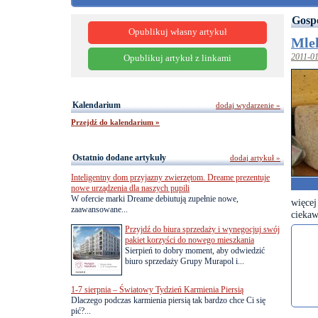
Gosp
Opublikuj własny artykuł
Mlek
2011-0
Opublikuj artykuł z linkami
Kalendarium
dodaj wydarzenie »
Przejdź do kalendarium »
Ostatnio dodane artykuły
dodaj artykuł »
Inteligentny dom przyjazny zwierzętom. Dreame prezentuje
nowe urządzenia dla naszych pupili
W ofercie marki Dreame debiutują zupełnie nowe,
więcej
zaawansowane...
ciekaw
Przyjdź do biura sprzedaży i wynegocjuj swój
pakiet korzyści do nowego mieszkania
Sierpień to dobry moment, aby odwiedzić
biuro sprzedaży Grupy Murapol i...
1-7 sierpnia – Światowy Tydzień Karmienia Piersią
Dlaczego podczas karmienia piersią tak bardzo chce Ci się
pić?...