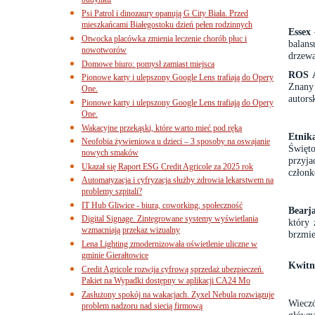
budynku
Psi Patrol i dinozaury opanują G City Biała. Przed
mieszkańcami Białegostoku dzień pełen rodzinnych
Essex
Otwocka placówka zmienia leczenie chorób płuc i
balan
nowotworów
drzew
Domowe biuro: pomysł zamiast miejsca
ROS A
Pionowe karty i ulepszony Google Lens trafiają do Opery
Znany 
One.
autors
Pionowe karty i ulepszony Google Lens trafiają do Opery
One.
Wakacyjne przekąski, które warto mieć pod ręką
Etni
Neofobia żywieniowa u dzieci – 3 sposoby na oswajanie
Święt
nowych smaków
przyja
Ukazał się Raport ESG Credit Agricole za 2025 rok
członk
Automatyzacja i cyfryzacja służby zdrowia lekarstwem na
problemy szpitali?
IT Hub Gliwice - biura, coworking, społeczność
Bearj
Digital Signage. Zintegrowane systemy wyświetlania
który 
wzmacniają przekaz wizualny
brzmie
Lena Lighting zmodernizowała oświetlenie uliczne w
gminie Gierałtowice
Kwitn
Credit Agricole rozwija cyfrową sprzedaż ubezpieczeń.
Pakiet na Wypadki dostępny w aplikacji CA24 Mo
Zasłużony spokój na wakacjach. Zyxel Nebula rozwiązuje
Wiecz
problem nadzoru nad siecią firmową