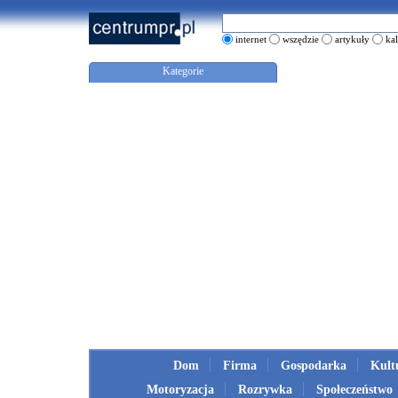
internet
wszędzie
artykuły
ka
Kategorie
Dom
Firma
Gospodarka
Kult
Motoryzacja
Rozrywka
Społeczeństwo