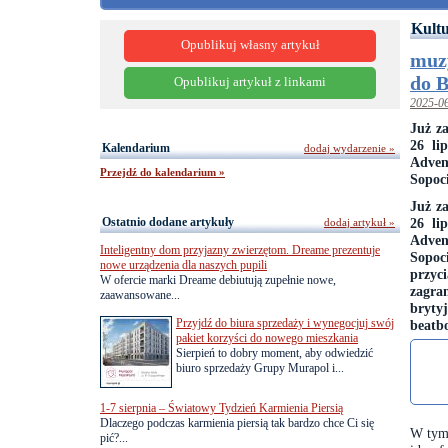
Kultu
Opublikuj własny artykuł
muzy
do B
Opublikuj artykuł z linkami
2025-0
Już z
26 li
Kalendarium
dodaj wydarzenie »
Adven
Przejdź do kalendarium »
Sopoci
Już z
Ostatnio dodane artykuły
26 li
dodaj artykuł »
Adven
Inteligentny dom przyjazny zwierzętom. Dreame prezentuje
Sopoc
nowe urządzenia dla naszych pupili
przyci
W ofercie marki Dreame debiutują zupełnie nowe,
zagra
zaawansowane...
bryty
Przyjdź do biura sprzedaży i wynegocjuj swój
beatbo
pakiet korzyści do nowego mieszkania
Sierpień to dobry moment, aby odwiedzić
biuro sprzedaży Grupy Murapol i...
1-7 sierpnia – Światowy Tydzień Karmienia Piersią
Dlaczego podczas karmienia piersią tak bardzo chce Ci się
W tym 
pić?...