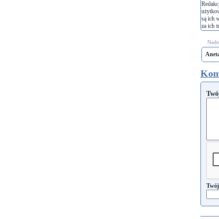
Redakcj
użytko
są ich 
za ich t
Nades
Anet
Kom
Twó
Twój