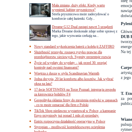
ideę f
Mała zmiana, duży efekt. Kiedy warto
emocje
wymienić kabinę prysznicową?
nawią
Strefa prysznicowa może zadecydować o
doświa
komforcie całej łazienki. Gdy...
Pyleni
Dreame G12 Dual zastąpi nawet 5 urządzeń
Marka Dreame doskonale zdaje sobie sprawę z
Główn
tego, jakie wyzwania czekają na...
DUB 
tworzy
energe
Nowy standard wykończenia baterii z kolekcji ZAFFIRO
Na tej
Służebność przesyłu: rosnące ryzyko prawne dla
przedsiębiorstw sieciowych. Sygnity prezentuje rozwią
Życie od wypłaty do wypłaty – jak przed 30. przejąć
Carp
kontrolę nad swoimi finansami?
artyst
Wnętrza z duszą w stylu Scandinavian Warmth
z jego
Jedna decyzja, 20 lat komfortu albo kosztów. Jak wybrać
okna na lata?
17-lecie SOFTSWISS na Torze Poznań: integracja zespołu
T. Et
za kierownicą bolidów F4
za po
Geopolityka skłania firmy do mrożenia gotówki w zapasach
public
- co to może oznaczać dla firm z Polski
TikTok Shop niedawno wystartował w Polsce, a kampanie
Enyo przyniosły już ponad 1 mln zł sprzedaży.
Wian
Entrix rozpoczyna działalność operacyjną w Polsce
pulsu
Styropian – możliwość kompleksowego ocieplenia
rytmem