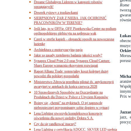
główn
Dreame Globalnym Liderem w kategorii robotów
Rome 
sprzątających!
tworzą
Deserek ryżowy z truskawkami
gwara
SIERPNIOWY ŻAR Z NIEBA. JAK OCHRONIĆ
równie
PRACOWNIKÓW W TERENIE?
Jeśli lato, to w OFFie. OFF Piotrkowska Center na podium
ogólnopolskiego plebiscytu na najlepszą wak
Łukas
Czerń w strefie kąpieli – elegancki sposób na nowoczesną
obecn
łazienkę
muzyc
Architektura z motoryzacyjną pasją
Orkie
Jakie są zasady rzetelnego badania jakości wody?
Morus
porusz
Synappx Cloud Print 2.0 oraz Synappx Cloud Capture.
Sharp Europe wzmacnia ekosystem rozwiązań
Raport Allianz Trade: potencjalny koszt kolejnej dużej
powodzi dla polskiej gospodarki
Mich
aranż
Ministerstwo Zdrowia przedłuża pilotaż ds. antykoncepcji
Współ
awaryjnej w aptekach do końca czerwca 2028
innymi
10 Sprawdzonych Sposobów na Oszczędzanie na
Prix 
Produktach dla Dzieci w Polsce z Użyciem Kuponów
Boimy się „chemii” na etykietach. O tej naprawdę
niebezpiecznej przypominamy sobie dopiero w sytuacj
Jazza
Lena Lighting stworzyła kompleksową koncepcję
jazz, 
oświetlenia dla nowej siedziby Dektra S.A.
precyz
Czy da się randkować inaczej?
Lena Lighting z certyfikacją ADQCC. SKVER LED spełnia