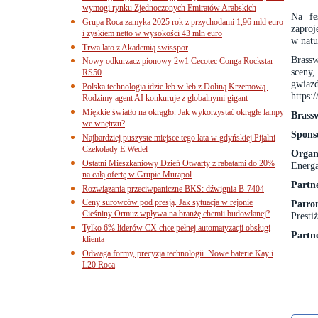
wymogi rynku Zjednoczonych Emiratów Arabskich
Na fe
Grupa Roca zamyka 2025 rok z przychodami 1,96 mld euro
zaproj
i zyskiem netto w wysokości 43 mln euro
w natu
Trwa lato z Akademią swisspor
Brassw
Nowy odkurzacz pionowy 2w1 Cecotec Conga Rockstar
sceny,
RS50
gwiaz
Polska technologia idzie łeb w łeb z Doliną Krzemową.
https:/
Rodzimy agent AI konkuruje z globalnymi gigant
Miękkie światło na okrągło. Jak wykorzystać okrągłe lampy
Brass
we wnętrzu?
Spons
Najbardziej puszyste miejsce tego lata w gdyńskiej Pijalni
Czekolady E.Wedel
Organ
Ostatni Mieszkaniowy Dzień Otwarty z rabatami do 20%
Energa
na całą ofertę w Grupie Murapol
Partn
Rozwiązania przeciwpaniczne BKS: dźwignia B-7404
Ceny surowców pod presją. Jak sytuacja w rejonie
Patro
Cieśniny Ormuz wpływa na branżę chemii budowlanej?
Presti
Tylko 6% liderów CX chce pełnej automatyzacji obsługi
Partn
klienta
Odwaga formy, precyzja technologii. Nowe baterie Kay i
L20 Roca