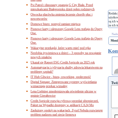
budynku
Psi Patrol i dinozaury opanują G City Biała. Przed
mieszkańcami Białegostoku dzień pełen rodzinnych
Redakcj
Otwocka placówka zmienia leczenie chorób płuc i
użytko
nowotworów
są ich 
Domowe biuro: pomysł zamiast miejsca
za ich t
Pionowe karty i ulepszony Google Lens trafiają do Opery
One.
Nades
Pionowe karty i ulepszony Google Lens trafiają do Opery
Mon
One.
Wakacyjne przekąski, które warto mieć pod ręką
Kom
Neofobia żywieniowa u dzieci – 3 sposoby na oswajanie
nowych smaków
Ukazał się Raport ESG Credit Agricole za 2025 rok
Automatyzacja i cyfryzacja służby zdrowia lekarstwem na
problemy szpitali?
IT Hub Gliwice - biura, coworking, społeczność
Digital Signage. Zintegrowane systemy wyświetlania
Twó
wzmacniają przekaz wizualny
Lena Lighting zmodernizowała oświetlenie uliczne w
gminie Gierałtowice
Credit Agricole rozwija cyfrową sprzedaż ubezpieczeń.
Pakiet na Wypadki dostępny w aplikacji CA24 Mo
Zasłużony spokój na wakacjach. Zyxel Nebula rozwiązuje
problem nadzoru nad siecią firmową