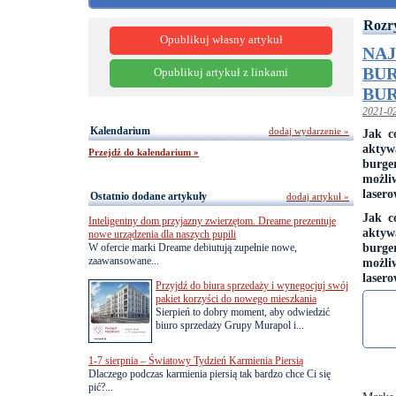
Rozr
Opublikuj własny artykuł
NA
BUR
Opublikuj artykuł z linkami
BUR
2021-0
Kalendarium
dodaj wydarzenie »
Jak c
aktyw
Przejdź do kalendarium »
burg
możli
lasero
Ostatnio dodane artykuły
dodaj artykuł »
Jak c
Inteligentny dom przyjazny zwierzętom. Dreame prezentuje
aktyw
nowe urządzenia dla naszych pupili
burg
W ofercie marki Dreame debiutują zupełnie nowe,
zaawansowane...
możli
lasero
Przyjdź do biura sprzedaży i wynegocjuj swój
pakiet korzyści do nowego mieszkania
Sierpień to dobry moment, aby odwiedzić
biuro sprzedaży Grupy Murapol i...
1-7 sierpnia – Światowy Tydzień Karmienia Piersią
Dlaczego podczas karmienia piersią tak bardzo chce Ci się
pić?...