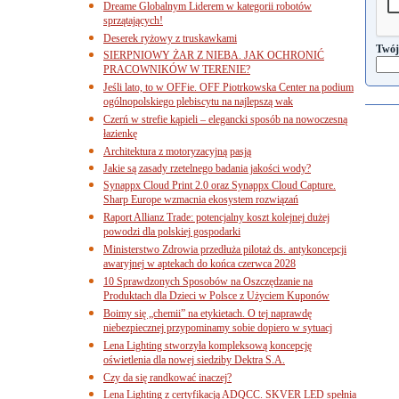
Dreame Globalnym Liderem w kategorii robotów
sprzątających!
Deserek ryżowy z truskawkami
Twój
SIERPNIOWY ŻAR Z NIEBA. JAK OCHRONIĆ
PRACOWNIKÓW W TERENIE?
Jeśli lato, to w OFFie. OFF Piotrkowska Center na podium
ogólnopolskiego plebiscytu na najlepszą wak
Czerń w strefie kąpieli – elegancki sposób na nowoczesną
łazienkę
Architektura z motoryzacyjną pasją
Jakie są zasady rzetelnego badania jakości wody?
Synappx Cloud Print 2.0 oraz Synappx Cloud Capture.
Sharp Europe wzmacnia ekosystem rozwiązań
Raport Allianz Trade: potencjalny koszt kolejnej dużej
powodzi dla polskiej gospodarki
Ministerstwo Zdrowia przedłuża pilotaż ds. antykoncepcji
awaryjnej w aptekach do końca czerwca 2028
10 Sprawdzonych Sposobów na Oszczędzanie na
Produktach dla Dzieci w Polsce z Użyciem Kuponów
Boimy się „chemii” na etykietach. O tej naprawdę
niebezpiecznej przypominamy sobie dopiero w sytuacj
Lena Lighting stworzyła kompleksową koncepcję
oświetlenia dla nowej siedziby Dektra S.A.
Czy da się randkować inaczej?
Lena Lighting z certyfikacją ADQCC. SKVER LED spełnia