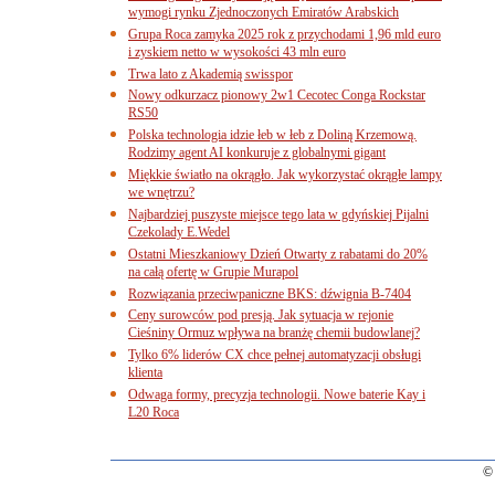
wymogi rynku Zjednoczonych Emiratów Arabskich
Grupa Roca zamyka 2025 rok z przychodami 1,96 mld euro
i zyskiem netto w wysokości 43 mln euro
Trwa lato z Akademią swisspor
Nowy odkurzacz pionowy 2w1 Cecotec Conga Rockstar
RS50
Polska technologia idzie łeb w łeb z Doliną Krzemową.
Rodzimy agent AI konkuruje z globalnymi gigant
Miękkie światło na okrągło. Jak wykorzystać okrągłe lampy
we wnętrzu?
Najbardziej puszyste miejsce tego lata w gdyńskiej Pijalni
Czekolady E.Wedel
Ostatni Mieszkaniowy Dzień Otwarty z rabatami do 20%
na całą ofertę w Grupie Murapol
Rozwiązania przeciwpaniczne BKS: dźwignia B-7404
Ceny surowców pod presją. Jak sytuacja w rejonie
Cieśniny Ormuz wpływa na branżę chemii budowlanej?
Tylko 6% liderów CX chce pełnej automatyzacji obsługi
klienta
Odwaga formy, precyzja technologii. Nowe baterie Kay i
L20 Roca
© 