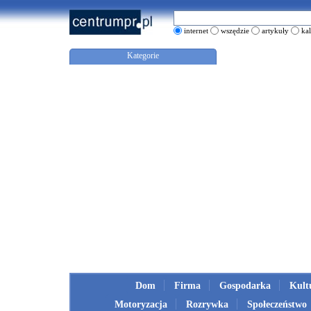
internet
wszędzie
artykuły
ka
Kategorie
Dom
Firma
Gospodarka
Kult
Motoryzacja
Rozrywka
Społeczeństwo