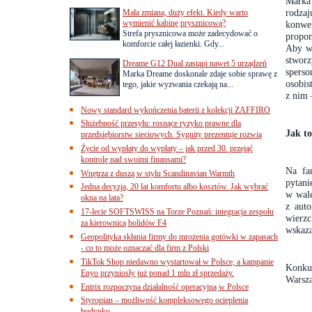
Marka 
rodza
Mała zmiana, duży efekt. Kiedy warto
wymienić kabinę prysznicową?
konwe
Strefa prysznicowa może zadecydować o
propon
komforcie całej łazienki. Gdy...
Aby ws
stwor
Dreame G12 Dual zastąpi nawet 5 urządzeń
spers
Marka Dreame doskonale zdaje sobie sprawę z
osobis
tego, jakie wyzwania czekają na...
z nim 
Nowy standard wykończenia baterii z kolekcji ZAFFIRO
Służebność przesyłu: rosnące ryzyko prawne dla
Jak to
przedsiębiorstw sieciowych. Sygnity prezentuje rozwią
Życie od wypłaty do wypłaty – jak przed 30. przejąć
kontrolę nad swoimi finansami?
Na
fa
Wnętrza z duszą w stylu Scandinavian Warmth
pytani
Jedna decyzja, 20 lat komfortu albo kosztów. Jak wybrać
w wal
okna na lata?
z aut
17-lecie SOFTSWISS na Torze Poznań: integracja zespołu
wierz
za kierownicą bolidów F4
wskaza
Geopolityka skłania firmy do mrożenia gotówki w zapasach
- co to może oznaczać dla firm z Polski
TikTok Shop niedawno wystartował w Polsce, a kampanie
Konkur
Enyo przyniosły już ponad 1 mln zł sprzedaży.
Warsz
Entrix rozpoczyna działalność operacyjną w Polsce
Styropian – możliwość kompleksowego ocieplenia