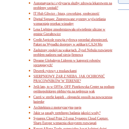
Automatyzacja i cyfryzacja służby zdrowia lekarstwem na
problemy szpitali?
IT Hub Gliwice - biura, coworking, społeczność
Digital Signage. Zintegrowane systemy wyświetlania
wzmacniają przekaz wizualny
Lena Lighting zmodernizowała oświetlenie uliczne w
gminie Gierałtowice
Credit Agricole rozwija cyfrową sprzedaż ubezpieczeń.
Pakiet na Wypadki dostępny w aplikacji CA24 Mo
Zasłużony spokój na wakacjach. Zyxel Nebula rozwiązuje
problem nadzoru nad siecią firmową
Dreame Globalnym Liderem w kategorii robotów
sprzątających!
Deserek ryżowy z truskawkami
SIERPNIOWY ŻAR Z NIEBA. JAK OCHRONIĆ
PRACOWNIKÓW W TERENIE?
Jeśli lato, to w OFFie. OFF Piotrkowska Center na podium
ogólnopolskiego plebiscytu na najlepszą wak
Czerń w strefie kąpieli – elegancki sposób na nowoczesną
łazienkę
Architektura z motoryzacyjną pasją
Jakie są zasady rzetelnego badania jakości wody?
Synappx Cloud Print 2.0 oraz Synappx Cloud Capture.
Sharp Europe wzmacnia ekosystem rozwiązań
Raport Allianz Trade: potencjalny koszt kolejnej dużej