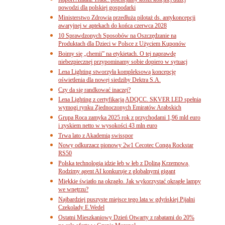
powodzi dla polskiej gospodarki
Ministerstwo Zdrowia przedłuża pilotaż ds. antykoncepcji
awaryjnej w aptekach do końca czerwca 2028
10 Sprawdzonych Sposobów na Oszczędzanie na
Produktach dla Dzieci w Polsce z Użyciem Kuponów
Boimy się „chemii” na etykietach. O tej naprawdę
niebezpiecznej przypominamy sobie dopiero w sytuacj
Lena Lighting stworzyła kompleksową koncepcję
oświetlenia dla nowej siedziby Dektra S.A.
Czy da się randkować inaczej?
Lena Lighting z certyfikacją ADQCC. SKVER LED spełnia
wymogi rynku Zjednoczonych Emiratów Arabskich
Grupa Roca zamyka 2025 rok z przychodami 1,96 mld euro
i zyskiem netto w wysokości 43 mln euro
Trwa lato z Akademią swisspor
Nowy odkurzacz pionowy 2w1 Cecotec Conga Rockstar
RS50
Polska technologia idzie łeb w łeb z Doliną Krzemową.
Rodzimy agent AI konkuruje z globalnymi gigant
Miękkie światło na okrągło. Jak wykorzystać okrągłe lampy
we wnętrzu?
Najbardziej puszyste miejsce tego lata w gdyńskiej Pijalni
Czekolady E.Wedel
Ostatni Mieszkaniowy Dzień Otwarty z rabatami do 20%