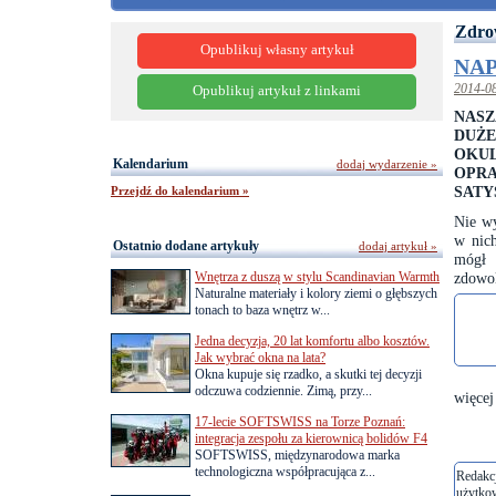
Zdro
Opublikuj własny artykuł
NA
2014-0
Opublikuj artykuł z linkami
NASZ
DUŻE
OKU
Kalendarium
dodaj wydarzenie »
OPR
SATY
Przejdź do kalendarium »
Nie wy
w nich
Ostatnio dodane artykuły
dodaj artykuł »
mógł 
Wnętrza z duszą w stylu Scandinavian Warmth
zdowo
Naturalne materiały i kolory ziemi o głębszych
tonach to baza wnętrz w...
Jedna decyzja, 20 lat komfortu albo kosztów.
Jak wybrać okna na lata?
Okna kupuje się rzadko, a skutki tej decyzji
odczuwa codziennie. Zimą, przy...
więcej
17-lecie SOFTSWISS na Torze Poznań:
integracja zespołu za kierownicą bolidów F4
SOFTSWISS, międzynarodowa marka
technologiczna współpracująca z...
Redakcj
użytko