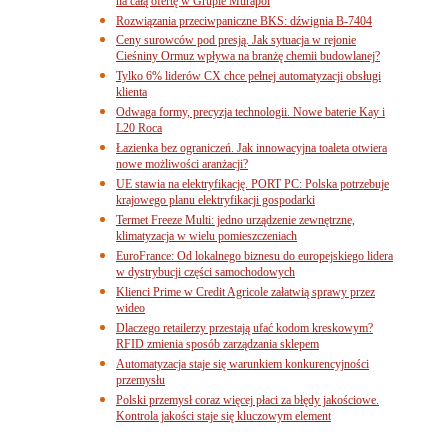
na całą ofertę w Grupie Murapol
Rozwiązania przeciwpaniczne BKS: dźwignia B-7404
Ceny surowców pod presją. Jak sytuacja w rejonie
Cieśniny Ormuz wpływa na branżę chemii budowlanej?
Tylko 6% liderów CX chce pełnej automatyzacji obsługi
klienta
Odwaga formy, precyzja technologii. Nowe baterie Kay i
L20 Roca
Łazienka bez ograniczeń. Jak innowacyjna toaleta otwiera
nowe możliwości aranżacji?
UE stawia na elektryfikację. PORT PC: Polska potrzebuje
krajowego planu elektryfikacji gospodarki
Termet Freeze Multi: jedno urządzenie zewnętrzne,
klimatyzacja w wielu pomieszczeniach
EuroFrance: Od lokalnego biznesu do europejskiego lidera
w dystrybucji części samochodowych
Klienci Prime w Credit Agricole załatwią sprawy przez
wideo
Dlaczego retailerzy przestają ufać kodom kreskowym?
RFID zmienia sposób zarządzania sklepem
Automatyzacja staje się warunkiem konkurencyjności
przemysłu
Polski przemysł coraz więcej płaci za błędy jakościowe.
Kontrola jakości staje się kluczowym element