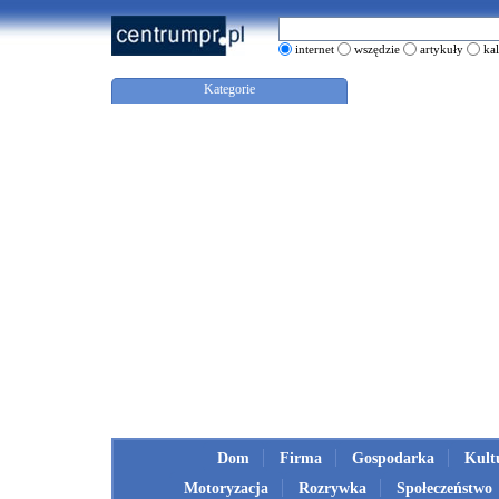
internet
wszędzie
artykuły
ka
Kategorie
Dom
Firma
Gospodarka
Kult
Motoryzacja
Rozrywka
Społeczeństwo