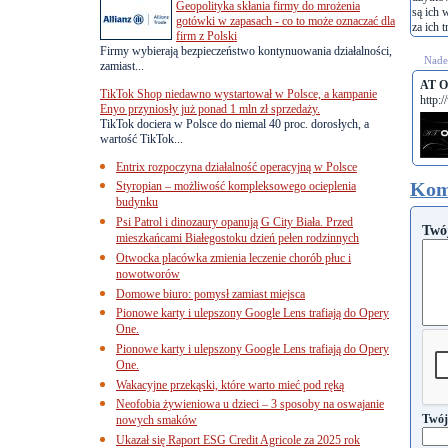
Geopolityka skłania firmy do mrożenia
są ich 
gotówki w zapasach - co to może oznaczać dla
za ich t
firm z Polski
Firmy wybierają bezpieczeństwo kontynuowania działalności,
Nades
zamiast...
AT O
TikTok Shop niedawno wystartował w Polsce, a kampanie
http:
Enyo przyniosły już ponad 1 mln zł sprzedaży.
TikTok dociera w Polsce do niemal 40 proc. dorosłych, a
wartość TikTok...
Entrix rozpoczyna działalność operacyjną w Polsce
Kom
Styropian – możliwość kompleksowego ocieplenia
budynku
Psi Patrol i dinozaury opanują G City Biała. Przed
Twó
mieszkańcami Białegostoku dzień pełen rodzinnych
Otwocka placówka zmienia leczenie chorób płuc i
nowotworów
Domowe biuro: pomysł zamiast miejsca
Pionowe karty i ulepszony Google Lens trafiają do Opery
One.
Pionowe karty i ulepszony Google Lens trafiają do Opery
One.
Wakacyjne przekąski, które warto mieć pod ręką
Neofobia żywieniowa u dzieci – 3 sposoby na oswajanie
Twój
nowych smaków
Ukazał się Raport ESG Credit Agricole za 2025 rok