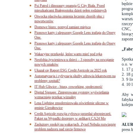
budynku
będzi
Psi Patrol i dinozaury opanują G City Biała. Przed
progr
mieszkańcami Białegostoku dzień pełen rodzinnych
kompl
Otwocka placówka zmienia leczenie chorób płuc i
warsz
nowotworów
rzeczy
Domowe biuro: pomysł zamiast miejsca
CNC, 
Pionowe karty i ulepszony Google Lens trafiają do Opery
biorą
One.
zapozn
Pionowe karty i ulepszony Google Lens trafiają do Opery
One.
„Fabr
Wakacyjne przekąski, które warto mieć pod ręką
Spotka
Neofobia żywieniowa u dzieci – 3 sposoby na oswajanie
o.o. w
nowych smaków
1. 17 
Ukazał się Raport ESG Credit Agricole za 2025 rok
2. 18 
Automatyzacja i cyfryzacja służby zdrowia lekarstwem na
3. 9 li
problemy szpitali?
4. 10 
IT Hub Gliwice - biura, coworking, społeczność
Digital Signage. Zintegrowane systemy wyświetlania
Aby wz
wzmacniają przekaz wizualny
fabyka
Lena Lighting zmodernizowała oświetlenie uliczne w
kolejn
gminie Gierałtowice
Credit Agricole rozwija cyfrową sprzedaż ubezpieczeń.
Pakiet na Wypadki dostępny w aplikacji CA24 Mo
ALU
Zasłużony spokój na wakacjach. Zyxel Nebula rozwiązuje
problem nadzoru nad siecią firmową
press 