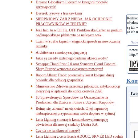
Dreame Globalnym Liderem w kategorii robotów
sprzątających!
Deserek ryżowy z truskawkami
Redakcj
SIERPNIOWY ŻAR Z NIEBA. JAK OCHRONIĆ
użytko
PRACOWNIKÓW W TERENIE?
są ich 
Jeśli lato, to w OFFie. OFF Piotrkowska Center na podium
za ich t
ogólnopolskiego plebiscytu na najlepszą wak
Czerń w strefie kąpieli – elegancki sposób na nowoczesną
Nades
łazienkę
newss
Architektura z motoryzacyjną pasją
http:/
Jakie są zasady rzetelnego badania jakości wody?
Synappx Cloud Print 2.0 oraz Synappx Cloud Capture.
Sharp Europe wzmacnia ekosystem rozwiązań
Raport Allianz Trade: potencjalny koszt kolejnej dużej
Kom
powodzi dla polskiej gospodarki
Ministerstwo Zdrowia przedłuża pilotaż ds. antykoncepcji
awaryjnej w aptekach do końca czerwca 2028
Twó
10 Sprawdzonych Sposobów na Oszczędzanie na
Produktach dla Dzieci w Polsce z Użyciem Kuponów
Boimy się „chemii” na etykietach. O tej naprawdę
niebezpiecznej przypominamy sobie dopiero w sytuacj
Lena Lighting stworzyła kompleksową koncepcję
oświetlenia dla nowej siedziby Dektra S.A.
Czy da się randkować inaczej?
Lena Lighting z certyfikacją ADQCC. SKVER LED spełnia