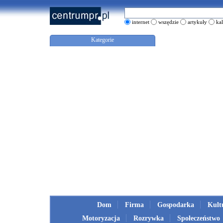
internet
wszędzie
artykuły
ka
Kategorie
Dom
Firma
Gospodarka
Kult
Motoryzacja
Rozrywka
Społeczeństwo