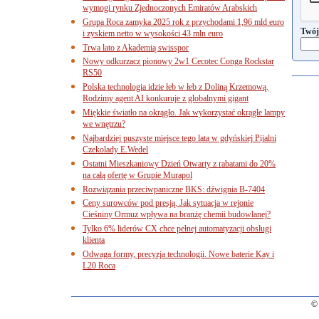
wymogi rynku Zjednoczonych Emiratów Arabskich
Grupa Roca zamyka 2025 rok z przychodami 1,96 mld euro
Twój
i zyskiem netto w wysokości 43 mln euro
Trwa lato z Akademią swisspor
Nowy odkurzacz pionowy 2w1 Cecotec Conga Rockstar
RS50
Polska technologia idzie łeb w łeb z Doliną Krzemową.
Rodzimy agent AI konkuruje z globalnymi gigant
Miękkie światło na okrągło. Jak wykorzystać okrągłe lampy
we wnętrzu?
Najbardziej puszyste miejsce tego lata w gdyńskiej Pijalni
Czekolady E.Wedel
Ostatni Mieszkaniowy Dzień Otwarty z rabatami do 20%
na całą ofertę w Grupie Murapol
Rozwiązania przeciwpaniczne BKS: dźwignia B-7404
Ceny surowców pod presją. Jak sytuacja w rejonie
Cieśniny Ormuz wpływa na branżę chemii budowlanej?
Tylko 6% liderów CX chce pełnej automatyzacji obsługi
klienta
Odwaga formy, precyzja technologii. Nowe baterie Kay i
L20 Roca
© 