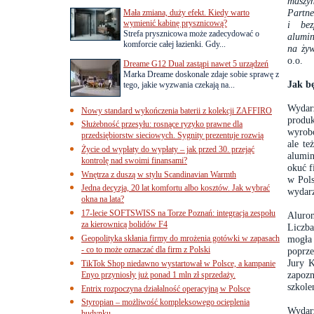
maszy
Partne
Mała zmiana, duży efekt. Kiedy warto
wymienić kabinę prysznicową?
i bez
Strefa prysznicowa może zadecydować o
alumin
komforcie całej łazienki. Gdy...
na ży
o.o.
Dreame G12 Dual zastąpi nawet 5 urządzeń
Marka Dreame doskonale zdaje sobie sprawę z
Jak b
tego, jakie wyzwania czekają na...
Wydar
Nowy standard wykończenia baterii z kolekcji ZAFFIRO
produk
Służebność przesyłu: rosnące ryzyko prawne dla
wyrobó
przedsiębiorstw sieciowych. Sygnity prezentuje rozwią
ale te
Życie od wypłaty do wypłaty – jak przed 30. przejąć
alumin
kontrolę nad swoimi finansami?
okuć f
Wnętrza z duszą w stylu Scandinavian Warmth
w Pols
Jedna decyzja, 20 lat komfortu albo kosztów. Jak wybrać
wydarz
okna na lata?
17-lecie SOFTSWISS na Torze Poznań: integracja zespołu
Aluron
za kierownicą bolidów F4
Liczba
Geopolityka skłania firmy do mrożenia gotówki w zapasach
mogła
- co to może oznaczać dla firm z Polski
poprze
Jury K
TikTok Shop niedawno wystartował w Polsce, a kampanie
zapozn
Enyo przyniosły już ponad 1 mln zł sprzedaży.
szkole
Entrix rozpoczyna działalność operacyjną w Polsce
Styropian – możliwość kompleksowego ocieplenia
Wydarz