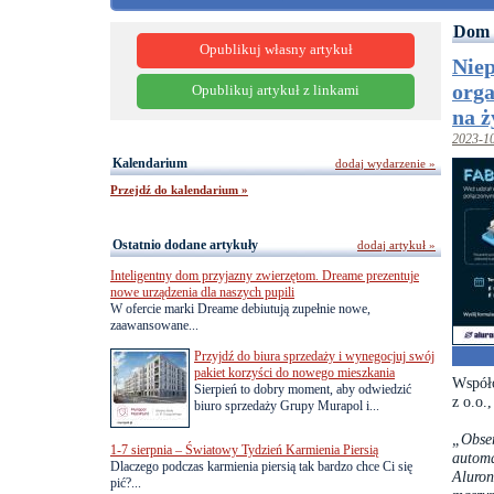
Dom 
Opublikuj własny artykuł
Nie
orga
Opublikuj artykuł z linkami
na 
2023-1
Kalendarium
dodaj wydarzenie »
Przejdź do kalendarium »
Ostatnio dodane artykuły
dodaj artykuł »
Inteligentny dom przyjazny zwierzętom. Dreame prezentuje
nowe urządzenia dla naszych pupili
W ofercie marki Dreame debiutują zupełnie nowe,
zaawansowane...
Przyjdź do biura sprzedaży i wynegocjuj swój
pakiet korzyści do nowego mieszkania
Współo
Sierpień to dobry moment, aby odwiedzić
z o.o.
biuro sprzedaży Grupy Murapol i...
„Obser
1-7 sierpnia – Światowy Tydzień Karmienia Piersią
automa
Dlaczego podczas karmienia piersią tak bardzo chce Ci się
Aluro
pić?...