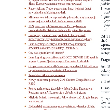
podzie
Sharp Europe wzmacnia ekosystem rozwiązań
wsz
Raport Allianz Trade: potencjalny koszt kolejnej dużej
rac
powodzi dla polskiej gospodarki
prze
Ministerstwo Zdrowia przedłuża pilotaż ds. antykoncepcji
jeg
awaryjnej w aptekach do końca czerwca 2028
pay
10 Sprawdzonych Sposobów na Oszczędzanie na
zł.
Produktach dla Dzieci w Polsce z Użyciem Kuponów
Boimy się „chemii” na etykietach. O tej naprawdę
Od 1 l
niebezpiecznej przypominamy sobie dopiero w sytuacj
choć 
Lena Lighting stworzyła kompleksową koncepcję
wprow
oświetlenia dla nowej siedziby Dektra S.A.
podat
Czy da się randkować inaczej?
zachęt
Lena Lighting z certyfikacją ADQCC. SKVER LED spełnia
Fragm
wymogi rynku Zjednoczonych Emiratów Arabskich
Art. 1
Grupa Roca zamyka 2025 rok z przychodami 1,96 mld euro
i zyskiem netto w wysokości 43 mln euro
dokon
zastos
Trwa lato z Akademią swisspor
Nowy odkurzacz pionowy 2w1 Cecotec Conga Rockstar
2. Zas
RS50
1) zap
Polska technologia idzie łeb w łeb z Doliną Krzemową.
otrzym
Rodzimy agent AI konkuruje z globalnymi gigant
Miękkie światło na okrągło. Jak wykorzystać okrągłe lampy
2) zap
we wnętrzu?
wynika
Najbardziej puszyste miejsce tego lata w gdyńskiej Pijalni
rachun