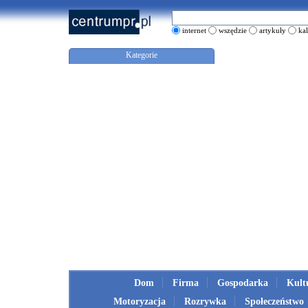
internet
wszędzie
artykuły
ka
Kategorie
Dom
Firma
Gospodarka
Kult
Motoryzacja
Rozrywka
Społeczeństwo