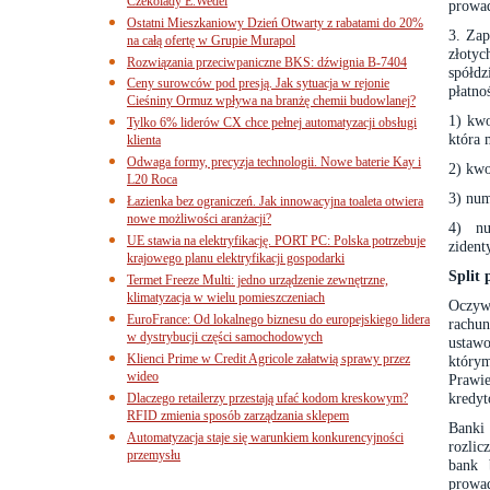
Czekolady E.Wedel
prowad
Ostatni Mieszkaniowy Dzień Otwarty z rabatami do 20%
3. Zap
na całą ofertę w Grupie Murapol
złotyc
Rozwiązania przeciwpaniczne BKS: dźwignia B-7404
spółd
Ceny surowców pod presją. Jak sytuacja w rejonie
płatno
Cieśniny Ormuz wpływa na branżę chemii budowlanej?
1) kwo
Tylko 6% liderów CX chce pełnej automatyzacji obsługi
która 
klienta
Odwaga formy, precyzja technologii. Nowe baterie Kay i
2) kwo
L20 Roca
3) num
Łazienka bez ograniczeń. Jak innowacyjna toaleta otwiera
nowe możliwości aranżacji?
4) nu
UE stawia na elektryfikację. PORT PC: Polska potrzebuje
zident
krajowego planu elektryfikacji gospodarki
Split
Termet Freeze Multi: jedno urządzenie zewnętrzne,
klimatyzacja w wielu pomieszczeniach
Oczywi
EuroFrance: Od lokalnego biznesu do europejskiego lidera
rachu
w dystrybucji części samochodowych
ustaw
Klienci Prime w Credit Agricole załatwią sprawy przez
który
wideo
Prawi
kredy
Dlaczego retailerzy przestają ufać kodom kreskowym?
RFID zmienia sposób zarządzania sklepem
Banki
Automatyzacja staje się warunkiem konkurencyjności
rozlic
przemysłu
bank 
prowa