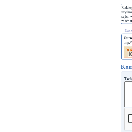
Redakcj
użytko
są ich 
za ich t
Nades
Outso
http:/
Kom
Twó