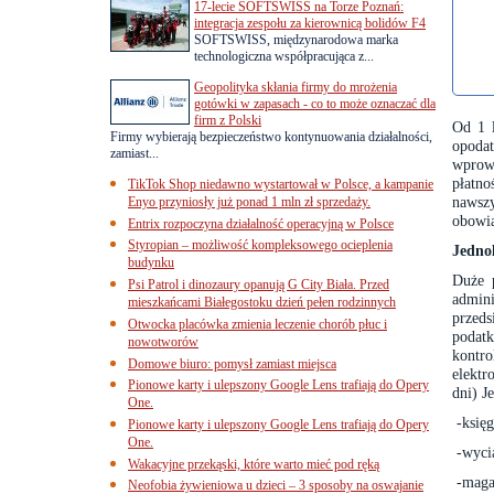
17-lecie SOFTSWISS na Torze Poznań:
integracja zespołu za kierownicą bolidów F4
SOFTSWISS, międzynarodowa marka
technologiczna współpracująca z...
Geopolityka skłania firmy do mrożenia
gotówki w zapasach - co to może oznaczać dla
firm z Polski
Od 1 l
Firmy wybierają bezpieczeństwo kontynuowania działalności,
opoda
zamiast...
wprow
płatno
TikTok Shop niedawno wystartował w Polsce, a kampanie
nawszy
Enyo przyniosły już ponad 1 mln zł sprzedaży.
obowią
Entrix rozpoczyna działalność operacyjną w Polsce
Styropian – możliwość kompleksowego ocieplenia
Jedno
budynku
Duże p
Psi Patrol i dinozaury opanują G City Biała. Przed
admin
mieszkańcami Białegostoku dzień pełen rodzinnych
przeds
Otwocka placówka zmienia leczenie chorób płuc i
podatk
nowotworów
kontr
Domowe biuro: pomysł zamiast miejsca
elektr
Pionowe karty i ulepszony Google Lens trafiają do Opery
dni) J
One.
-księ
Pionowe karty i ulepszony Google Lens trafiają do Opery
One.
-wyci
Wakacyjne przekąski, które warto mieć pod ręką
-maga
Neofobia żywieniowa u dzieci – 3 sposoby na oswajanie