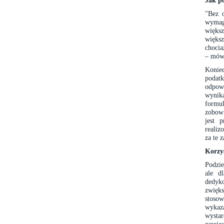
Jak p
"Bez o
wymaga
więks
więks
chocia
– mówi
Konie
podat
odpow
wynika
formul
zobowi
jest 
realiz
za te z
Korzy
Podzie
ale d
dedyk
zwięk
stoso
wykaz
wysta