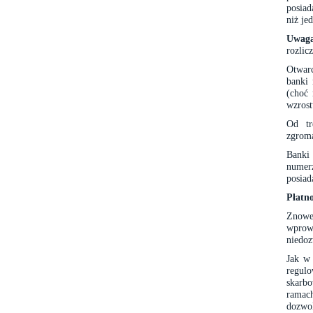
posiad
niż je
Uwag
rozlic
Otwar
banki 
(choć 
wzrost
Od tr
zgrom
Banki
numer
posiad
Płatn
Znowe
wprow
niedoz
Jak w 
regul
skarb
ramac
dozwo