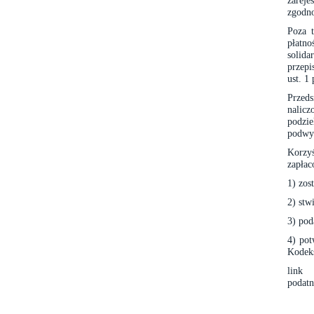
zareje
zgodno
Poza 
płatno
solid
przepi
ust. 1 
Przeds
nalic
podzie
podwyż
Korzyś
zapłac
1) zos
2) stw
3) pod
4) pot
Kodeks
link
podatn