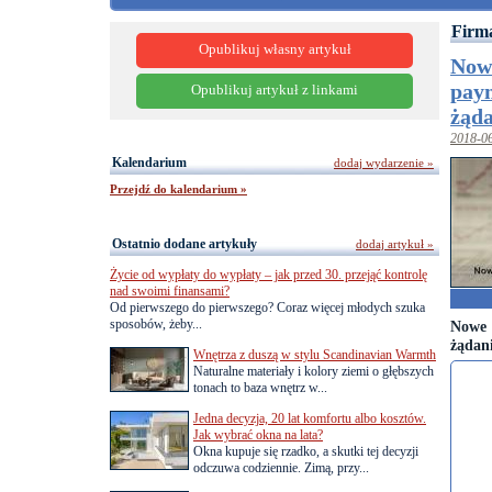
Firma
Opublikuj własny artykuł
Nowe
pay
Opublikuj artykuł z linkami
żąda
2018-0
Kalendarium
dodaj wydarzenie »
Przejdź do kalendarium »
Ostatnio dodane artykuły
dodaj artykuł »
Życie od wypłaty do wypłaty – jak przed 30. przejąć kontrolę
nad swoimi finansami?
Od pierwszego do pierwszego? Coraz więcej młodych szuka
sposobów, żeby...
Nowe 
żądan
Wnętrza z duszą w stylu Scandinavian Warmth
Naturalne materiały i kolory ziemi o głębszych
tonach to baza wnętrz w...
Jedna decyzja, 20 lat komfortu albo kosztów.
Jak wybrać okna na lata?
Okna kupuje się rzadko, a skutki tej decyzji
odczuwa codziennie. Zimą, przy...