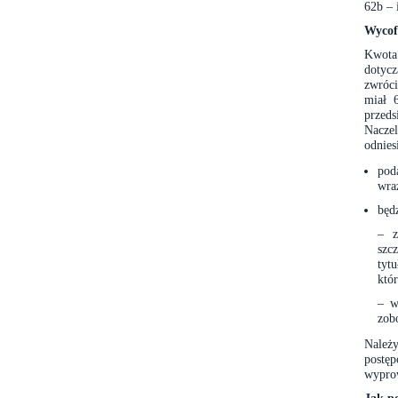
62b – 
Wycof
Kwota
dotycz
zwróci
miał 
przed
Nacze
odnies
pod
wra
będ
– z
szc
tyt
któ
– w
zob
Należ
postę
wypro