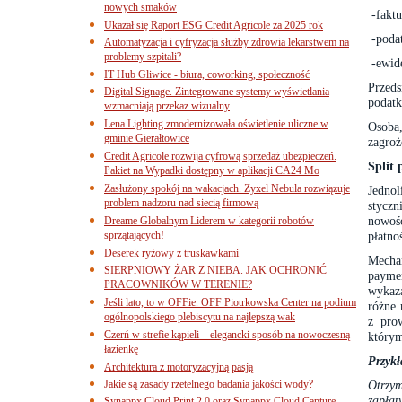
nowych smaków
-fakt
Ukazał się Raport ESG Credit Agricole za 2025 rok
-poda
Automatyzacja i cyfryzacja służby zdrowia lekarstwem na
problemy szpitali?
-ewid
IT Hub Gliwice - biura, coworking, społeczność
Przeds
Digital Signage. Zintegrowane systemy wyświetlania
podatk
wzmacniają przekaz wizualny
Lena Lighting zmodernizowała oświetlenie uliczne w
Osoba
gminie Gierałtowice
zagroż
Credit Agricole rozwija cyfrową sprzedaż ubezpieczeń.
Split
Pakiet na Wypadki dostępny w aplikacji CA24 Mo
Zasłużony spokój na wakacjach. Zyxel Nebula rozwiązuje
Jednol
problem nadzoru nad siecią firmową
styczn
nowoś
Dreame Globalnym Liderem w kategorii robotów
sprzątających!
płatno
Deserek ryżowy z truskawkami
Mecha
SIERPNIOWY ŻAR Z NIEBA. JAK OCHRONIĆ
payme
PRACOWNIKÓW W TERENIE?
wykaza
Jeśli lato, to w OFFie. OFF Piotrkowska Center na podium
różne 
ogólnopolskiego plebiscytu na najlepszą wak
z pro
Czerń w strefie kąpieli – elegancki sposób na nowoczesną
którym
łazienkę
Przykł
Architektura z motoryzacyjną pasją
Jakie są zasady rzetelnego badania jakości wody?
Otrzym
zapłat
Synappx Cloud Print 2.0 oraz Synappx Cloud Capture.