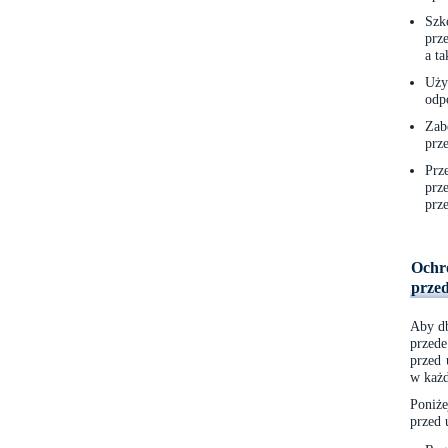
Szk
prz
a t
Uży
odpo
Zab
prz
Prz
prz
prz
Ochro
prze
Aby db
przede
przed 
w każd
Poniże
przed 