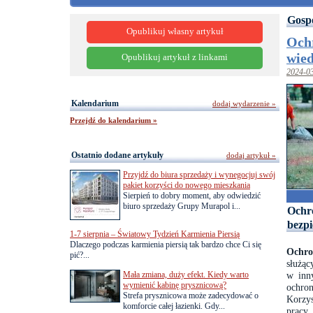
Gosp
Opublikuj własny artykuł
Och
wie
Opublikuj artykuł z linkami
2024-0
Kalendarium
dodaj wydarzenie »
Przejdź do kalendarium »
Ostatnio dodane artykuły
dodaj artykuł »
Przyjdź do biura sprzedaży i wynegocjuj swój
pakiet korzyści do nowego mieszkania
Sierpień to dobry moment, aby odwiedzić
biuro sprzedaży Grupy Murapol i...
Ochr
bezpi
1-7 sierpnia – Światowy Tydzień Karmienia Piersią
Dlaczego podczas karmienia piersią tak bardzo chce Ci się
Ochro
pić?...
służąc
Mała zmiana, duży efekt. Kiedy warto
w inn
wymienić kabinę prysznicową?
ochron
Strefa prysznicowa może zadecydować o
Korzy
komforcie całej łazienki. Gdy...
pracy,