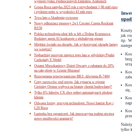
wymogi rynku Zjednoczonych Emiratów Arabskich
Grupa Roca zamyka 2025 rok z przychodami 1,96 mld euro
i zyskiem netto w wysokości 43 mln euro
Inwes
Trwa lato z Akademią swisspor
upad
Nowy odkurzacz pionowy 2w1 Cecotec Conga Rockstar
RS50
Koszty
Polska technologia idzie łeb w łeb z Doliną Krzemową.
jak ro
Rodzimy agent AI konkuruje z globalnymi gigant
itp. W
Miękkie światło na okrągło. Jak wykorzystać okrągłe lampy
następ
we wnętrzu?
Kos
Najbardziej puszyste miejsce tego lata w gdyńskiej Pijalni
bezp
Czekolady E.Wedel
urz
Ostatni Mieszkaniowy Dzień Otwarty z rabatami do 20%
na całą ofertę w Grupie Murapol
Kos
Rozwiązania przeciwpaniczne BKS: dźwignia B-7404
zab
Ceny surowców pod presją. Jak sytuacja w rejonie
Kos
Cieśniny Ormuz wpływa na branżę chemii budowlanej?
się,
Tylko 6% liderów CX chce pełnej automatyzacji obsługi
klienta
Kos
zag
Odwaga formy, precyzja technologii. Nowe baterie Kay i
L20 Roca
Kos
Łazienka bez ograniczeń. Jak innowacyjna toaleta otwiera
prz
nowe możliwości aranżacji?
Należy
tylko 