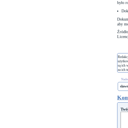
było r
Dok
Dokume
aby mó
Źródło
Licenc
Redakcj
użytko
są ich 
za ich t
Nades
slaw
Kom
Twó