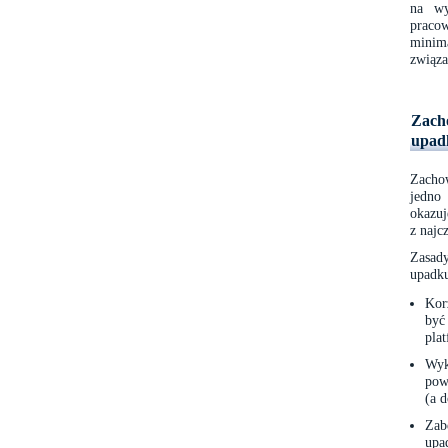
na wy
praco
minima
związa
Zach
upad
Zacho
jedno 
okazuj
z naj
Zasady
upadk
Kor
być
pla
Wyk
pow
(a 
Zab
upa