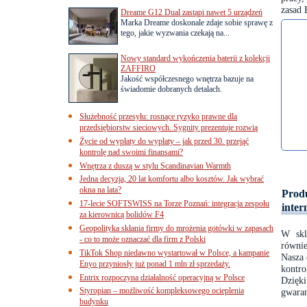
zasad 
Dreame G12 Dual zastąpi nawet 5 urządzeń
Marka Dreame doskonale zdaje sobie sprawę z
tego, jakie wyzwania czekają na...
Nowy standard wykończenia baterii z kolekcji
ZAFFIRO
Jakość współczesnego wnętrza bazuje na
świadomie dobranych detalach.
Służebność przesyłu: rosnące ryzyko prawne dla
przedsiębiorstw sieciowych. Sygnity prezentuje rozwią
Życie od wypłaty do wypłaty – jak przed 30. przejąć
kontrolę nad swoimi finansami?
Wnętrza z duszą w stylu Scandinavian Warmth
Jedna decyzja, 20 lat komfortu albo kosztów. Jak wybrać
okna na lata?
Produ
17-lecie SOFTSWISS na Torze Poznań: integracja zespołu
inter
za kierownicą bolidów F4
Geopolityka skłania firmy do mrożenia gotówki w zapasach
W skl
- co to może oznaczać dla firm z Polski
równi
TikTok Shop niedawno wystartował w Polsce, a kampanie
Nasza 
Enyo przyniosły już ponad 1 mln zł sprzedaży.
kontro
Entrix rozpoczyna działalność operacyjną w Polsce
Dzięk
Styropian – możliwość kompleksowego ocieplenia
gwaran
budynku