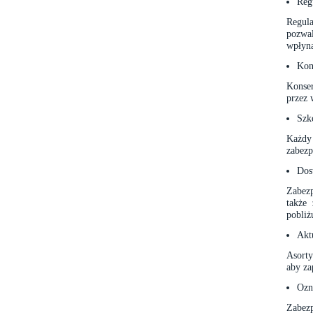
Reg
Regula
pozwa
wpłyną
Kon
Konse
przez 
Szk
Każdy
zabezp
Dos
Zabezp
także
pobliż
Akt
Asorty
aby za
Ozn
Zabezp