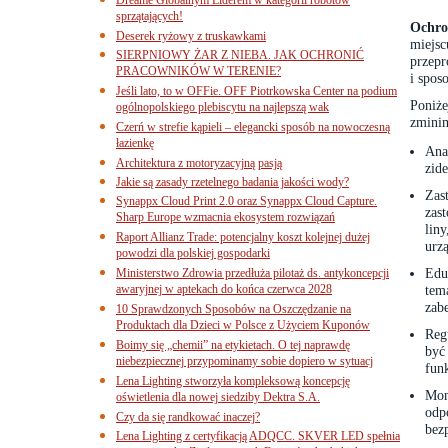
sprzątających!
Ochro
Deserek ryżowy z truskawkami
miejs
SIERPNIOWY ŻAR Z NIEBA. JAK OCHRONIĆ
przepr
PRACOWNIKÓW W TERENIE?
i spos
Jeśli lato, to w OFFie. OFF Piotrkowska Center na podium
Poniż
ogólnopolskiego plebiscytu na najlepszą wak
zminim
Czerń w strefie kąpieli – elegancki sposób na nowoczesną
łazienkę
Ana
Architektura z motoryzacyjną pasją
zid
Jakie są zasady rzetelnego badania jakości wody?
Zas
Synappx Cloud Print 2.0 oraz Synappx Cloud Capture.
zas
Sharp Europe wzmacnia ekosystem rozwiązań
lin
Raport Allianz Trade: potencjalny koszt kolejnej dużej
urz
powodzi dla polskiej gospodarki
Edu
Ministerstwo Zdrowia przedłuża pilotaż ds. antykoncepcji
awaryjnej w aptekach do końca czerwca 2028
tem
zab
10 Sprawdzonych Sposobów na Oszczędzanie na
Produktach dla Dzieci w Polsce z Użyciem Kuponów
Reg
Boimy się „chemii” na etykietach. O tej naprawdę
być
niebezpiecznej przypominamy sobie dopiero w sytuacj
fun
Lena Lighting stworzyła kompleksową koncepcję
Mon
oświetlenia dla nowej siedziby Dektra S.A.
odp
Czy da się randkować inaczej?
bez
Lena Lighting z certyfikacją ADQCC. SKVER LED spełnia