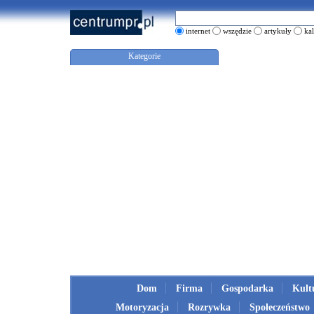
internet
wszędzie
artykuły
ka
Kategorie
Dom
Firma
Gospodarka
Kult
Motoryzacja
Rozrywka
Społeczeństwo