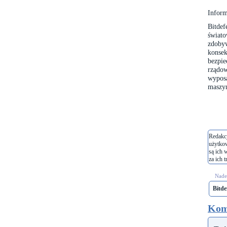
Inform
Bitdef
świat
zdoby
konse
bezpi
rządo
wyposa
maszy
Redakcj
użytko
są ich 
za ich t
Nades
Bitde
Kom