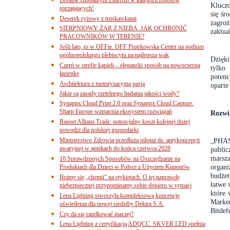
Klucz
sprzątających!
się śr
Deserek ryżowy z truskawkami
zagro
SIERPNIOWY ŻAR Z NIEBA. JAK OCHRONIĆ
zaktua
PRACOWNIKÓW W TERENIE?
Jeśli lato, to w OFFie. OFF Piotrkowska Center na podium
ogólnopolskiego plebiscytu na najlepszą wak
Dzięki
Czerń w strefie kąpieli – elegancki sposób na nowoczesną
tylko
łazienkę
potenc
Architektura z motoryzacyjną pasją
oparte
Jakie są zasady rzetelnego badania jakości wody?
Synappx Cloud Print 2.0 oraz Synappx Cloud Capture.
Sharp Europe wzmacnia ekosystem rozwiązań
Rozwi
Raport Allianz Trade: potencjalny koszt kolejnej dużej
powodzi dla polskiej gospodarki
Ministerstwo Zdrowia przedłuża pilotaż ds. antykoncepcji
„PHAS
awaryjnej w aptekach do końca czerwca 2028
publi
marsz
10 Sprawdzonych Sposobów na Oszczędzanie na
organi
Produktach dla Dzieci w Polsce z Użyciem Kuponów
budżet
Boimy się „chemii” na etykietach. O tej naprawdę
łatwe 
niebezpiecznej przypominamy sobie dopiero w sytuacj
które 
Lena Lighting stworzyła kompleksową koncepcję
Marke
oświetlenia dla nowej siedziby Dektra S.A.
Bitdef
Czy da się randkować inaczej?
Lena Lighting z certyfikacją ADQCC. SKVER LED spełnia