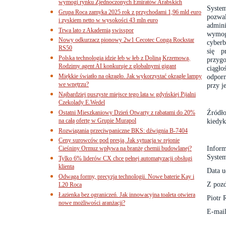
wymogi rynku Zjednoczonych Emiratów Arabskich
Syste
Grupa Roca zamyka 2025 rok z przychodami 1,96 mld euro
pozwa
i zyskiem netto w wysokości 43 mln euro
admin
Trwa lato z Akademią swisspor
wymog
Nowy odkurzacz pionowy 2w1 Cecotec Conga Rockstar
cyberb
RS50
się p
Polska technologia idzie łeb w łeb z Doliną Krzemową.
przygo
Rodzimy agent AI konkuruje z globalnymi gigant
ciągło
Miękkie światło na okrągło. Jak wykorzystać okrągłe lampy
odporn
we wnętrzu?
przy j
Najbardziej puszyste miejsce tego lata w gdyńskiej Pijalni
Czekolady E.Wedel
Źródł
Ostatni Mieszkaniowy Dzień Otwarty z rabatami do 20%
na całą ofertę w Grupie Murapol
kiedyk
Rozwiązania przeciwpaniczne BKS: dźwignia B-7404
Ceny surowców pod presją. Jak sytuacja w rejonie
Infor
Cieśniny Ormuz wpływa na branżę chemii budowlanej?
System
Tylko 6% liderów CX chce pełnej automatyzacji obsługi
klienta
Data u
Odwaga formy, precyzja technologii. Nowe baterie Kay i
Z poz
L20 Roca
Łazienka bez ograniczeń. Jak innowacyjna toaleta otwiera
Piotr 
nowe możliwości aranżacji?
E-mail