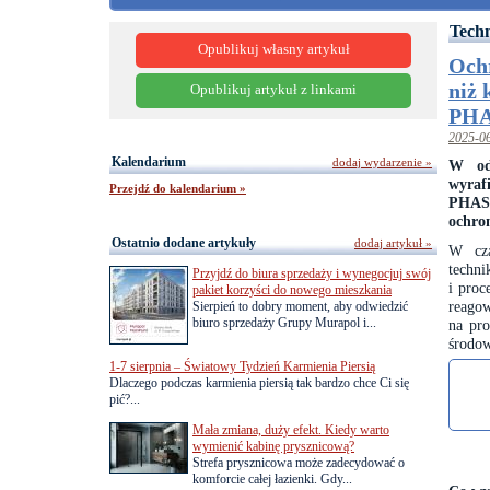
Tech
Opublikuj własny artykuł
Och
niż 
Opublikuj artykuł z linkami
PH
2025-0
Kalendarium
dodaj wydarzenie »
W odp
wyraf
Przejdź do kalendarium »
PHASR
ochro
Ostatnio dodane artykuły
dodaj artykuł »
W cza
techni
Przyjdź do biura sprzedaży i wynegocjuj swój
i proc
pakiet korzyści do nowego mieszkania
reagow
Sierpień to dobry moment, aby odwiedzić
biuro sprzedaży Grupy Murapol i...
na pr
środow
1-7 sierpnia – Światowy Tydzień Karmienia Piersią
Dlaczego podczas karmienia piersią tak bardzo chce Ci się
pić?...
Mała zmiana, duży efekt. Kiedy warto
wymienić kabinę prysznicową?
Strefa prysznicowa może zadecydować o
komforcie całej łazienki. Gdy...