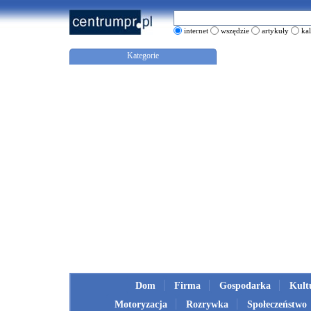
internet
wszędzie
artykuły
ka
Kategorie
Dom
Firma
Gospodarka
Kult
Motoryzacja
Rozrywka
Społeczeństwo