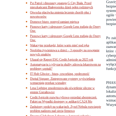
Gravi
Psi Patrol i dinozaury opanują G City Biała. Przed
bezpi
mieszkańcami Białegostoku dzień pełen rodzinnych
system
Otwocka placówka zmienia leczenie chorób płuc i
ogóle 
nowotworów
powier
Domowe biuro: pomysł zamiast miejsca
bezpie
Pionowe karty i ulepszony Google Lens trafiają do Opery
One.
Pionowe karty i ulepszony Google Lens trafiają do Opery
Po zai
One.
aplik
Wakacyjne przekąski, które warto mieć pod ręką
zaawan
Neofobia żywieniowa u dzieci – 3 sposoby na oswajanie
które 
nowych smaków
cyber
Ukazał się Raport ESG Credit Agricole za 2025 rok
admin
wyłącz
Automatyzacja i cyfryzacja służby zdrowia lekarstwem na
funkc
problemy szpitali?
IT Hub Gliwice - biura, coworking, społeczność
Digital Signage. Zintegrowane systemy wyświetlania
PHASR
wzmacniają przekaz wizualny
dynami
Lena Lighting zmodernizowała oświetlenie uliczne w
lokal
gminie Gierałtowice
autom
Credit Agricole rozwija cyfrową sprzedaż ubezpieczeń.
wzmac
Pakiet na Wypadki dostępny w aplikacji CA24 Mo
Wszyst
Zasłużony spokój na wakacjach. Zyxel Nebula rozwiązuje
problem nadzoru nad siecią firmową
Dreame Globalnym Liderem w kategorii robotów