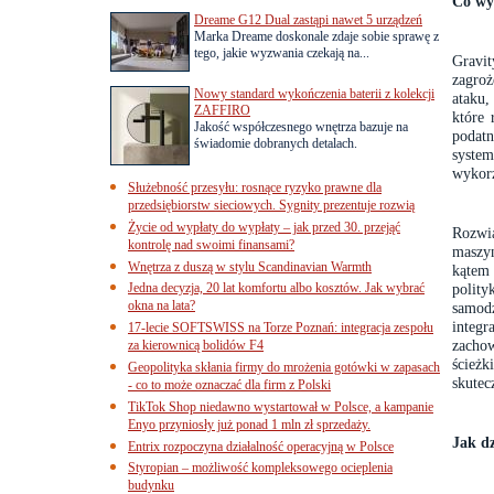
Co wy
Dreame G12 Dual zastąpi nawet 5 urządzeń
Marka Dreame doskonale zdaje sobie sprawę z
tego, jakie wyzwania czekają na...
Gravi
zagroż
Nowy standard wykończenia baterii z kolekcji
ataku,
ZAFFIRO
które
Jakość współczesnego wnętrza bazuje na
podat
świadomie dobranych detalach.
syste
wykorz
Służebność przesyłu: rosnące ryzyko prawne dla
przedsiębiorstw sieciowych. Sygnity prezentuje rozwią
Życie od wypłaty do wypłaty – jak przed 30. przejąć
Rozwią
kontrolę nad swoimi finansami?
maszyn
Wnętrza z duszą w stylu Scandinavian Warmth
kątem
Jedna decyzja, 20 lat komfortu albo kosztów. Jak wybrać
polit
okna na lata?
samodz
integ
17-lecie SOFTSWISS na Torze Poznań: integracja zespołu
zacho
za kierownicą bolidów F4
ścieżk
Geopolityka skłania firmy do mrożenia gotówki w zapasach
skute
- co to może oznaczać dla firm z Polski
TikTok Shop niedawno wystartował w Polsce, a kampanie
Enyo przyniosły już ponad 1 mln zł sprzedaży.
Jak d
Entrix rozpoczyna działalność operacyjną w Polsce
Styropian – możliwość kompleksowego ocieplenia
budynku