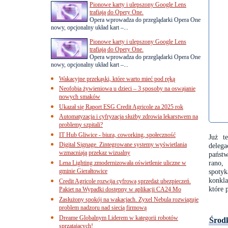
Pionowe karty i ulepszony Google Lens
trafiają do Opery One.
Opera wprowadza do przeglądarki Opera One
nowy, opcjonalny układ kart –...
Pionowe karty i ulepszony Google Lens
trafiają do Opery One.
Opera wprowadza do przeglądarki Opera One
nowy, opcjonalny układ kart –...
Wakacyjne przekąski, które warto mieć pod ręką
Neofobia żywieniowa u dzieci – 3 sposoby na oswajanie
nowych smaków
Ukazał się Raport ESG Credit Agricole za 2025 rok
Automatyzacja i cyfryzacja służby zdrowia lekarstwem na
problemy szpitali?
IT Hub Gliwice - biura, coworking, społeczność
Już t
Digital Signage. Zintegrowane systemy wyświetlania
delega
wzmacniają przekaz wizualny
państw
rano, 
Lena Lighting zmodernizowała oświetlenie uliczne w
gminie Gierałtowice
spotyk
konkla
Credit Agricole rozwija cyfrową sprzedaż ubezpieczeń.
które 
Pakiet na Wypadki dostępny w aplikacji CA24 Mo
Zasłużony spokój na wakacjach. Zyxel Nebula rozwiązuje
problem nadzoru nad siecią firmową
Dreame Globalnym Liderem w kategorii robotów
Środk
sprzątających!