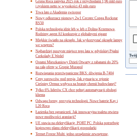
Grupa Roca zamyka 2025 rok z przychodami 1,96 mld euro
i zyskiem netto w wysokości 43 mln euro
Trwa lato z Akademią swisspor
Nowy odkurzacz pionowy 2w1 Cecotec Conga Rockstar
RS50
Polska technologia idzie łeb w łeb z Doliną Krzemową.
Rodzimy agent AI konkuruje z globalnymi gigant
Miękkie światło na okrągło. Jak wykorzystać okrągłe lampy
we wnętrzu?
Najbardziej puszyste miejsce tego lata w gdyńskiej Pijalni
Twój
Czekolady E.Wedel
Ostatni Mieszkaniowy Dzień Otwarty z rabatami do 20%
na całą ofertę w Grupie Murapol
Rozwiązania przeciwpaniczne BKS: dźwignia B-7404
Ceny surowców pod presją. Jak sytuacja w rejonie
Cieśniny Ormuz wpływa na branżę chemii budowlanej?
Tylko 6% liderów CX chce pełnej automatyzacji obsługi
klienta
Odwaga formy, precyzja technologii. Nowe baterie Kay i
L20 Roca
Łazienka bez ograniczeń. Jak innowacyjna toaleta otwiera
nowe możliwości aranżacji?
UE stawia na elektryfikację. PORT PC: Polska potrzebuje
krajowego planu elektryfikacji gospodarki
Termet Freeze Multi: jedno urządzenie zewnętrzne,