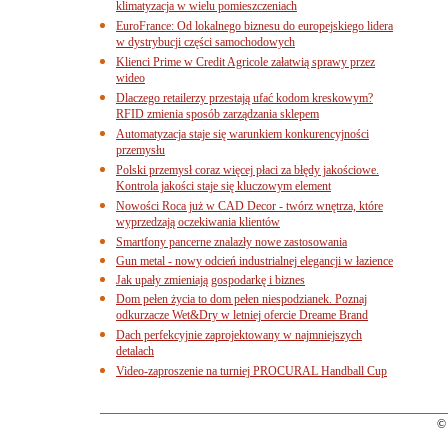
klimatyzacja w wielu pomieszczeniach
EuroFrance: Od lokalnego biznesu do europejskiego lidera
w dystrybucji części samochodowych
Klienci Prime w Credit Agricole załatwią sprawy przez
wideo
Dlaczego retailerzy przestają ufać kodom kreskowym?
RFID zmienia sposób zarządzania sklepem
Automatyzacja staje się warunkiem konkurencyjności
przemysłu
Polski przemysł coraz więcej płaci za błędy jakościowe.
Kontrola jakości staje się kluczowym element
Nowości Roca już w CAD Decor - twórz wnętrza, które
wyprzedzają oczekiwania klientów
Smartfony pancerne znalazły nowe zastosowania
Gun metal - nowy odcień industrialnej elegancji w łazience
Jak upały zmieniają gospodarkę i biznes
Dom pełen życia to dom pełen niespodzianek. Poznaj
odkurzacze Wet&Dry w letniej ofercie Dreame Brand
Dach perfekcyjnie zaprojektowany w najmniejszych
detalach
Video-zaproszenie na turniej PROCURAL Handball Cup
© 