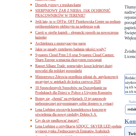
Deserek ryżowy z truskawkami
Tłumy
SIERPNIOWY ŻAR Z NIEBA. JAK OCHRONIĆ
nadzw
PRACOWNIKÓW W TERENIE?
rejon
Jeśli lato, to w OFFie. OFF Piotrkowska Center na podium
porzą
ogólnopolskiego plebiscytu na najlepszą wak
papież
Czerń w strefie kąpieli – elegancki sposób na nowoczesną
Święte
łazienkę
Większ
Architektura z motoryzacyjną pasją
Jakie są zasady rzetelnego badania jakości wody?
Źródło
Synappx Cloud Print 2.0 oraz Synappx Cloud Capture.
Licenc
Sharp Europe wzmacnia ekosystem rozwiązań
Raport Allianz Trade: potencjalny koszt kolejnej dużej
powodzi dla polskiej gospodarki
Ministerstwo Zdrowia przedłuża pilotaż ds. antykoncepcji
Redakcj
awaryjnej w aptekach do końca czerwca 2028
użytko
są ich 
10 Sprawdzonych Sposobów na Oszczędzanie na
za ich t
Produktach dla Dzieci w Polsce z Użyciem Kuponów
Boimy się „chemii” na etykietach. O tej naprawdę
Nades
niebezpiecznej przypominamy sobie dopiero w sytuacj
reda
Lena Lighting stworzyła kompleksową koncepcję
oświetlenia dla nowej siedziby Dektra S.A.
Kom
Czy da się randkować inaczej?
Lena Lighting z certyfikacją ADQCC. SKVER LED spełnia
wymogi rynku Zjednoczonych Emiratów Arabskich
Twó