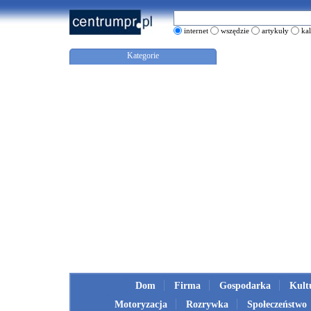
internet
wszędzie
artykuły
ka
Kategorie
Dom
Firma
Gospodarka
Kult
Motoryzacja
Rozrywka
Społeczeństwo