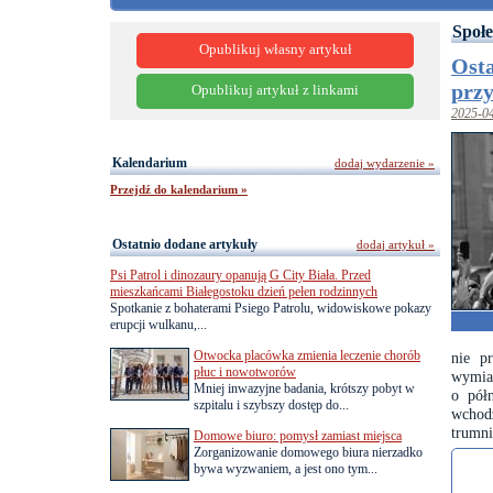
Społe
Opublikuj własny artykuł
Osta
prz
Opublikuj artykuł z linkami
2025-0
Kalendarium
dodaj wydarzenie »
Przejdź do kalendarium »
Ostatnio dodane artykuły
dodaj artykuł »
Psi Patrol i dinozaury opanują G City Biała. Przed
mieszkańcami Białegostoku dzień pełen rodzinnych
Spotkanie z bohaterami Psiego Patrolu, widowiskowe pokazy
erupcji wulkanu,...
Otwocka placówka zmienia leczenie chorób
nie p
płuc i nowotworów
wymiar
Mniej inwazyjne badania, krótszy pobyt w
o półn
szpitalu i szybszy dostęp do...
wchodz
trumni
Domowe biuro: pomysł zamiast miejsca
Zorganizowanie domowego biura nierzadko
bywa wyzwaniem, a jest ono tym...