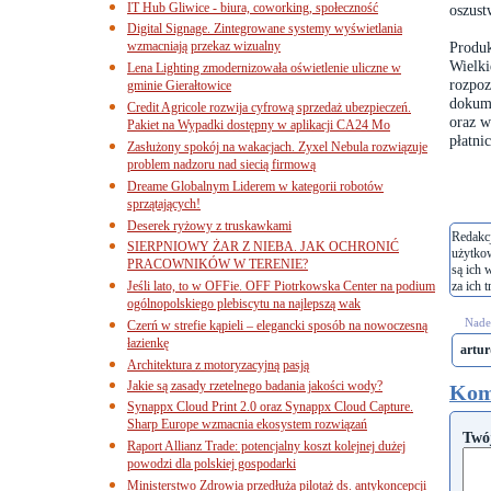
IT Hub Gliwice - biura, coworking, społeczność
oszust
Digital Signage. Zintegrowane systemy wyświetlania
wzmacniają przekaz wizualny
Produk
Wielki
Lena Lighting zmodernizowała oświetlenie uliczne w
rozpoz
gminie Gierałtowice
dokume
Credit Agricole rozwija cyfrową sprzedaż ubezpieczeń.
oraz w
Pakiet na Wypadki dostępny w aplikacji CA24 Mo
płatni
Zasłużony spokój na wakacjach. Zyxel Nebula rozwiązuje
problem nadzoru nad siecią firmową
Dreame Globalnym Liderem w kategorii robotów
sprzątających!
Deserek ryżowy z truskawkami
Redakcj
SIERPNIOWY ŻAR Z NIEBA. JAK OCHRONIĆ
użytko
PRACOWNIKÓW W TERENIE?
są ich 
Jeśli lato, to w OFFie. OFF Piotrkowska Center na podium
za ich t
ogólnopolskiego plebiscytu na najlepszą wak
Nades
Czerń w strefie kąpieli – elegancki sposób na nowoczesną
łazienkę
artu
Architektura z motoryzacyjną pasją
Jakie są zasady rzetelnego badania jakości wody?
Kom
Synappx Cloud Print 2.0 oraz Synappx Cloud Capture.
Sharp Europe wzmacnia ekosystem rozwiązań
Twó
Raport Allianz Trade: potencjalny koszt kolejnej dużej
powodzi dla polskiej gospodarki
Ministerstwo Zdrowia przedłuża pilotaż ds. antykoncepcji