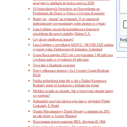
awaryjnej w aptekach do końca czerwca 2028
10 Sprawdzonych Sposobów na Oszczędzanie na
Produktach dla Dzieci w Polsce z Użyciem Kuponów
Boimy się „chemii” na etykietach. O tej naprawdę
niebezpiecznej przypominamy sobie dopiero w sytuacj
Lena Lighting stworzyła kompleksową koncepcję
oświetlenia dla nowej siedziby Dektra S.A.
Czy da się randkować inaczej?
Twój
Lena Lighting z certyfikacją ADQCC. SKVER LED spełnia
wymogi rynku Zjednoczonych Emiratów Arabskich
Grupa Roca zamyka 2025 rok z przychodami 1,96 mld euro
i zyskiem netto w wysokości 43 mln euro
Trwa lato z Akademią swisspor
Nowy odkurzacz pionowy 2w1 Cecotec Conga Rockstar
RS50
Polska technologia idzie łeb w łeb z Doliną Krzemową.
Rodzimy agent AI konkuruje z globalnymi gigant
Miękkie światło na okrągło. Jak wykorzystać okrągłe lampy
we wnętrzu?
Najbardziej puszyste miejsce tego lata w gdyńskiej Pijalni
Czekolady E.Wedel
Ostatni Mieszkaniowy Dzień Otwarty z rabatami do 20%
na całą ofertę w Grupie Murapol
Rozwiązania przeciwpaniczne BKS: dźwignia B-7404
Ceny surowców pod presją. Jak sytuacja w rejonie