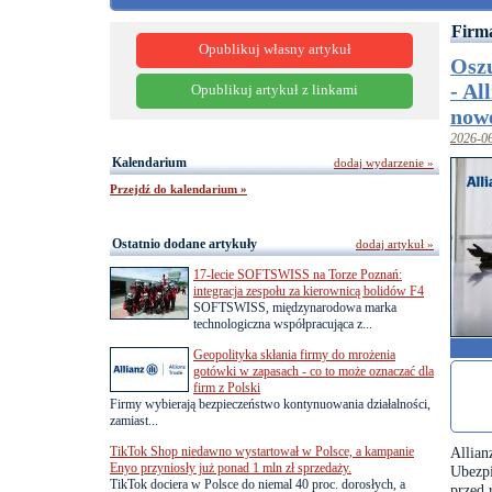
Firm
Opublikuj własny artykuł
Oszu
- Al
Opublikuj artykuł z linkami
nowe
2026-0
Kalendarium
dodaj wydarzenie »
Przejdź do kalendarium »
Ostatnio dodane artykuły
dodaj artykuł »
17-lecie SOFTSWISS na Torze Poznań:
integracja zespołu za kierownicą bolidów F4
SOFTSWISS, międzynarodowa marka
technologiczna współpracująca z...
Geopolityka skłania firmy do mrożenia
gotówki w zapasach - co to może oznaczać dla
firm z Polski
Firmy wybierają bezpieczeństwo kontynuowania działalności,
zamiast...
TikTok Shop niedawno wystartował w Polsce, a kampanie
Allian
Enyo przyniosły już ponad 1 mln zł sprzedaży.
Ubezpi
TikTok dociera w Polsce do niemal 40 proc. dorosłych, a
przed 