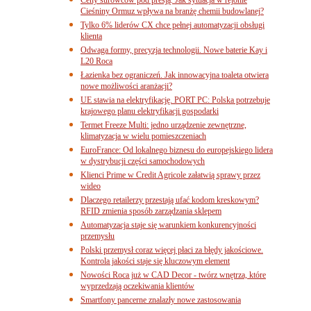
Cieśniny Ormuz wpływa na branżę chemii budowlanej?
Tylko 6% liderów CX chce pełnej automatyzacji obsługi
klienta
Odwaga formy, precyzja technologii. Nowe baterie Kay i
L20 Roca
Łazienka bez ograniczeń. Jak innowacyjna toaleta otwiera
nowe możliwości aranżacji?
UE stawia na elektryfikację. PORT PC: Polska potrzebuje
krajowego planu elektryfikacji gospodarki
Termet Freeze Multi: jedno urządzenie zewnętrzne,
klimatyzacja w wielu pomieszczeniach
EuroFrance: Od lokalnego biznesu do europejskiego lidera
w dystrybucji części samochodowych
Klienci Prime w Credit Agricole załatwią sprawy przez
wideo
Dlaczego retailerzy przestają ufać kodom kreskowym?
RFID zmienia sposób zarządzania sklepem
Automatyzacja staje się warunkiem konkurencyjności
przemysłu
Polski przemysł coraz więcej płaci za błędy jakościowe.
Kontrola jakości staje się kluczowym element
Nowości Roca już w CAD Decor - twórz wnętrza, które
wyprzedzają oczekiwania klientów
Smartfony pancerne znalazły nowe zastosowania