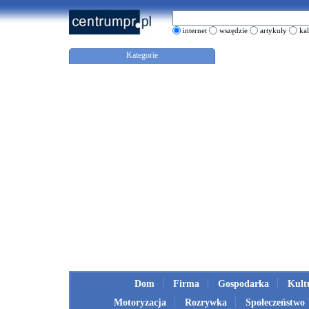
internet
wszędzie
artykuły
ka
Kategorie
Dom
Firma
Gospodarka
Kult
Motoryzacja
Rozrywka
Społeczeństwo