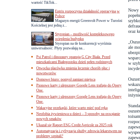
wartość TikTok...
Nowy p
Entrix rozpoczyna działalność operacyjną w
popełn
Polsce
szybko
Magazyn energii Greenvolt Power w Turośni
Kościelnej jest jedną z...
defrau
oraz k
Styropian – możliwość kompleksowego
ocieplenia budynku
„Oszus
Styropian na tle konkurencji wyróżnia
ale mo
uniwersalność. Płyty pozwalają na...
ubezpi
Psi Patrol i dinozaury opanują G City Biała. Przed
wsparc
mieszkańcami Białegostoku dzień pełen rodzinnych
w szyb
Otwocka placówka zmienia leczenie chorób płuc i
incyde
nowotworów
Oszust
Domowe biuro: pomysł zamiast miejsca
wskazu
Pionowe karty i ulepszony Google Lens trafiają do Opery
inteli
One.
inżyni
Pionowe karty i ulepszony Google Lens trafiają do Opery
One.
Standa
Wakacyjne przekąski, które warto mieć pod ręką
oszust
Neofobia żywieniowa u dzieci – 3 sposoby na oswajanie
tożsam
nowych smaków
rozpoc
Ukazał się Raport ESG Credit Agricole za 2025 rok
zapewn
Automatyzacja i cyfryzacja służby zdrowia lekarstwem na
wyspec
problemy szpitali?
zapewn