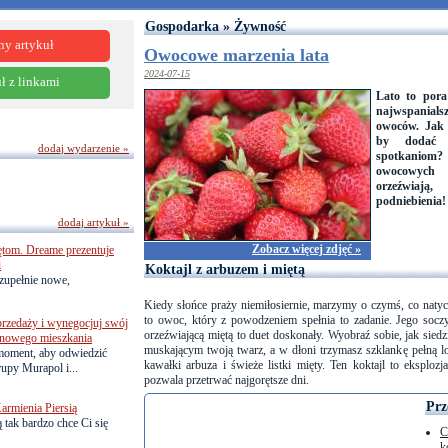
Gospodarka » Żywność
ny artykuł
Owocowe marzenia lata
2024-07-15
ł z linkami
Lato to pora
najwspanial
owoców. Jak 
by dodać 
dodaj wydarzenie »
spotkanio
owocowych 
orzeźwiaj
podniebienia!
dodaj artykuł »
Zobacz więcej zdjęć »
ętom. Dreame prezentuje
i
Koktajl z arbuzem i miętą
zupełnie nowe,
Kiedy słońce praży niemiłosiernie, marzymy o czymś, co natyc
to owoc, który z powodzeniem spełnia to zadanie. Jego soczy
przedaży i wynegocjuj swój
orzeźwiającą miętą to duet doskonały. Wyobraź sobie, jak siedz
o nowego mieszkania
muskającym twoją twarz, a w dłoni trzymasz szklankę pełną l
 moment, aby odwiedzić
kawałki arbuza i świeże listki mięty. Ten koktajl to eksplozja
upy Murapol i...
pozwala przetrwać najgorętsze dni.
Prz
armienia Piersią
 tak bardzo chce Ci się
C
k