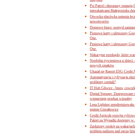
budynku
Psi Patrol i dinozaury opanują 
mieszkańcami Białegostoku dzi
Otwocka placówka zmienia lecze
nowotworów
Domowe biuro: pomysł zamiast
Pionowe karty i ulepszony Goog
One.
Pionowe karty i ulepszony Goog
One.
Wakacyjne przekąski, które war
Neofobia żywieniowa u dzieci 
nowych smaków
Ukazał się Raport ESG Credit A
Automatyzacja i cyfryzacja słu
problemy szpitali?
IT Hub Gliwice - biura, cowork
Digital Signage. Zintegrowane
wzmacniają przekaz wizualny
Lena Lighting zmodernizowała o
gminie Gierałtowice
Credit Agricole rozwija cyfrow
Pakiet na Wypadki dostępny w
Zasłużony spokój na wakacjach
problem nadzoru nad siecią fi