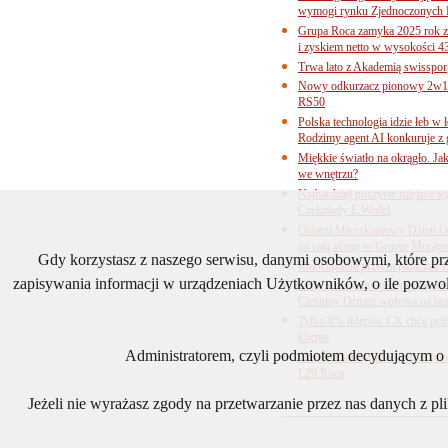
wymogi rynku Zjednoczonych 
Grupa Roca zamyka 2025 rok z
i zyskiem netto w wysokości 4
Trwa lato z Akademią swisspor
Nowy odkurzacz pionowy 2w1 
RS50
Polska technologia idzie łeb w
Rodzimy agent AI konkuruje z 
Miękkie światło na okrągło. Ja
we wnętrzu?
Najbardziej puszyste miejsce te
Czekolady E.Wedel
Ostatni Mieszkaniowy Dzień O
na całą ofertę w Grupie Murapo
Gdy korzystasz z naszego serwisu, danymi osobowymi, które p
Rozwiązania przeciwpaniczne 
zapisywania informacji w urządzeniach Użytkowników, o ile pozwol
Ceny surowców pod presją. Jak 
Cieśniny Ormuz wpływa na bra
Tylko 6% liderów CX chce pełne
klienta
Administratorem, czyli podmiotem decydującym o t
Odwaga formy, precyzja technol
L20 Roca
Jeżeli nie wyrażasz zgody na przetwarzanie przez nas danych z p