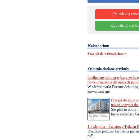
Opublikuj włas
Opublikuj artyku
Kalendarium
Przejdź do kalendarium »
Ostatnio dodane artykuły
Inteligentny dom przyjazny zwierz
nowe urządzenia dla naszych pupil
W ofercie marki Dreame debiutują 
zaawansowane...
Przyjdź do biura s
pakiet korzyści d
Sierpień to dobry
biuro sprzedaży Gr
1-7 sierpnia – Światowy Tydzień K
Dlaczego podczas karmienia piersią
pić?...