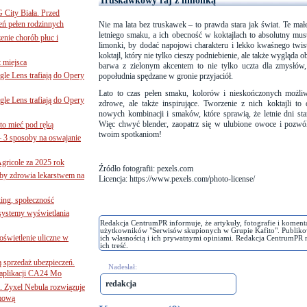
Truskawkowy raj z limonką
G City Biała. Przed
eń pełen rodzinnych
Nie ma lata bez truskawek – to prawda stara jak świat. Te ma
letniego smaku, a ich obecność w koktajlach to absolutny mu
nie chorób płuc i
limonki, by dodać napojowi charakteru i lekko kwaśnego twi
koktajl, który nie tylko cieszy podniebienie, ale także wygląda 
 miejsca
barwa z zielonym akcentem to nie tylko uczta dla zmysłów, 
le Lens trafiają do Opery
popołudnia spędzane w gronie przyjaciół.
Lato to czas pełen smaku, kolorów i nieskończonych możli
le Lens trafiają do Opery
zdrowe, ale także inspirujące. Tworzenie z nich koktajli t
nowych kombinacji i smaków, które sprawią, że letnie dni sta
Więc chwyć blender, zaopatrz się w ulubione owoce i pozwól,
to mieć pod ręką
twoim spotkaniom!
– 3 sposoby na oswajanie
gricole za 2025 rok
Źródło fotografii:
pexels.com
żby zdrowia lekarstwem na
Licencja: https://www.pexels.com/photo-license/
ing, społeczność
 systemy wyświetlania
Redakcja CentrumPR informuje, że artykuły, fotografie i koment
użytkowników "Serwisów skupionych w Grupie Kafito". Publiko
świetlenie uliczne w
ich własnością i ich prywatnymi opiniami. Redakcja CentrumPR 
ich treść.
ą sprzedaż ubezpieczeń.
Nadesłał:
 aplikacji CA24 Mo
redakcja
. Zyxel Nebula rozwiązuje
rmową