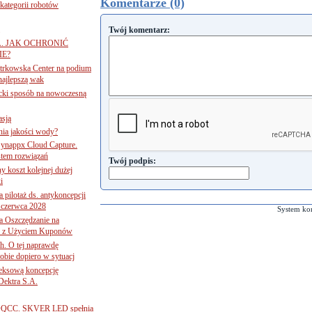
Komentarze (0)
ategorii robotów
Twój komentarz:
A. JAK OCHRONIĆ
E?
iotrkowska Center na podium
najlepszą wak
ancki sposób na nowoczesną
asją
ania jakości wody?
Synappx Cloud Capture.
tem rozwiązań
Twój podpis:
ny koszt kolejnej dużej
i
 pilotaż ds. antykoncepcji
 czerwca 2028
System ko
 Oszczędzanie na
ce z Użyciem Kuponów
ch. O tej naprawdę
obie dopiero w sytuacj
leksową koncepcję
 Dektra S.A.
ą ADQCC. SKVER LED spełnia