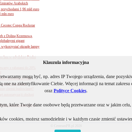
Emiratów Arabskich
 przychodami 1,96 mld euro
3 mln euro
Cecotec Conga Rockstar
 łeb z Doliną Krzemową.
globalnymi gigant
k wykorzystać okrągłe lampy
go lata w gdyńskiej Pijalni
Klauzula informacyjna
twarty z rabatami do 20%
l
rzetwarzamy mogą być, np. adres IP Twojego urządzenia, dane pozys
BKS: dźwignia B-7404
ą one na zidentyfikowanie Ciebie. Więcej informacji na temat zakres
sytuacja w rejonie
nżę chemii budowlanej?
oraz
Polityce Cookies
.
j automatyzacji obsługi
ym, które Twoje dane osobowe będą przetwarzane oraz w jakim celu, i
ogii. Nowe baterie Kay i
lików cookies, możesz samodzielnie i w każdym czasie zmienić ustawien
© CentrumPR.pl 2026