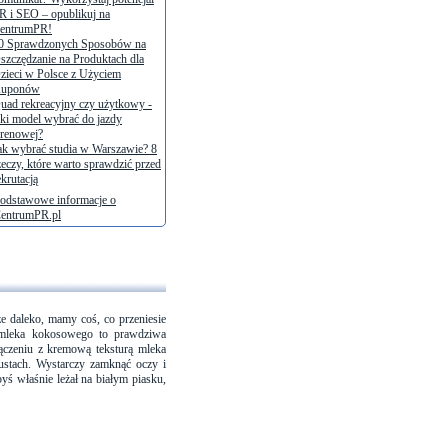
R i SEO – opublikuj na
entrumPR!
0 Sprawdzonych Sposobów na
szczędzanie na Produktach dla
zieci w Polsce z Użyciem
uponów
uad rekreacyjny czy użytkowy -
aki model wybrać do jazdy
erenowej?
ak wybrać studia w Warszawie? 8
zeczy, które warto sprawdzić przed
ekrutacją
odstawowe informacje o
entrumPR.pl
ze daleko, mamy coś, co przeniesie
 mleka kokosowego to prawdziwa
łączeniu z kremową teksturą mleka
ustach. Wystarczy zamknąć oczy i
yś właśnie leżał na białym piasku,