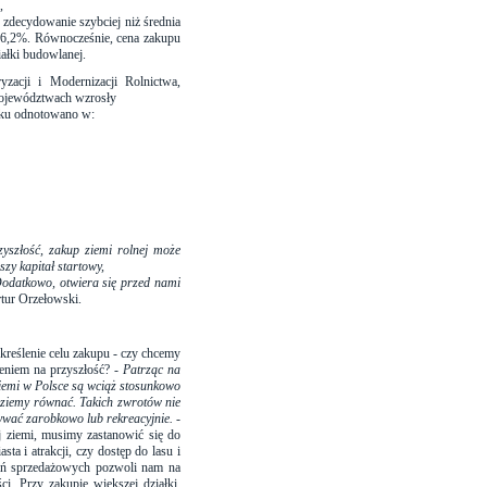
,
 zdecydowanie szybciej niż średnia
. 6,2%. Równocześnie, cena zakupu
iałki budowlanej.
zacji i Modernizacji Rolnictwa,
województwach wzrosły
oku odnotowano w:
zyszłość, zakup ziemi rolnej może
zy kapitał startowy,
 Dodatkowo, otwiera się przed nami
tur Orzełowski.
kreślenie celu zakupu - czy chcemy
eniem na przyszłość? -
Patrząc na
ziemi w Polsce są wciąż stosunkowo
dziemy równać. Takich zwrotów nie
ywać zarobkowo lub rekreacyjnie.
-
j ziemi, musimy zastanowić się do
sta i atrakcji, czy dostęp do lasu i
ałań sprzedażowych pozwoli nam na
ci. Przy zakupie większej działki,