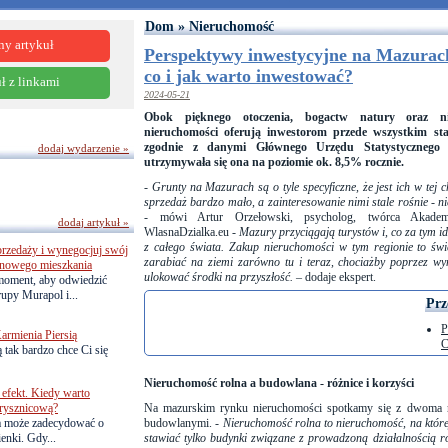
Dom » Nieruchomość
ny artykuł
Perspektywy inwestycyjne na Mazurac
co i jak warto inwestować?
ł z linkami
2024-05-21
Obok pięknego otoczenia, bogactw natury oraz niez
nieruchomości oferują inwestorom przede wszystkim sta
zgodnie z danymi Głównego Urzędu Statystycznego
dodaj wydarzenie »
utrzymywała się ona na poziomie ok. 8,5% rocznie.
-
Grunty na Mazurach są o tyle specyficzne, że jest ich w tej
sprzedaż bardzo mało, a zainteresowanie nimi stale rośnie - ni
- mówi Artur Orzełowski, psycholog, twórca Akademii
dodaj artykuł »
WlasnaDzialka.eu -
Mazury przyciągają turystów i, co za tym i
z całego świata. Zakup nieruchomości w tym regionie to świ
przedaży i wynegocjuj swój
zarabiać na ziemi zarówno tu i teraz, chociażby poprzez wy
o nowego mieszkania
ulokować środki na przyszłość. –
dodaje ekspert.
 moment, aby odwiedzić
upy Murapol i...
Prz
P
armienia Piersią
C
 tak bardzo chce Ci się
Nieruchomość rolna a budowlana - różnice i korzyści
efekt. Kiedy warto
rysznicową?
Na mazurskim rynku nieruchomości spotkamy się z dwoma r
a może zadecydować o
budowlanymi. -
Nieruchomość rolna to nieruchomość, na któr
ienki. Gdy...
stawiać tylko budynki związane z prowadzoną działalnością ro