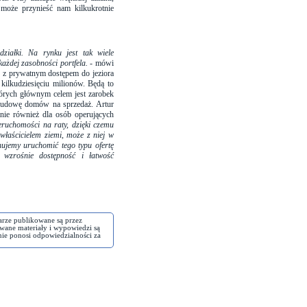
 może przynieść nam kilkukrotnie
ziałki. Na rynku jest tak wiele
ażdej zasobności portfela.
- mówi
y z prywatnym dostępem do jeziora
kilkudziesięciu milionów. Będą to
tórych głównym celem jest zarobek
b budowę domów na sprzedaż. Artur
nie również dla osób operujących
ruchomości na raty, dzięki czemu
właścicielem ziemi, może z niej w
anujemy uruchomić tego typu ofertę
 wzrośnie dostępność i łatwość
arze publikowane są przez
wane materiały i wypowiedzi są
nie ponosi odpowiedzialności za