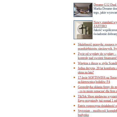
Dreame G12 Dual z
Marka Dreame dosk
tego, jakie wyzwani
Nowy standard wyko
ZAFFIRO
Jakość współczesn
świadomie dobrany
Służebność przesyłu: rosnące r
przedsiębiorstw sieciowych. Sy
Życie od wypłaty do wypłaty – 
kontrolę nad swoimi finansami
Wnętrza z duszą w stylu Scand
Jedna decyzja, 20 lat komfortu
okna na lata?
17-lecie SOFTSWISS na Torze P
za kierownicą bolidów F4
Geopolityka skłania firmy do 
- co to może oznaczać dla firm 
TikTok Shop niedawno wystart
Enyo przyniosły już ponad 1 ml
Entrix rozpoczyna działalność 
Styropian – możliwość komple
budynku