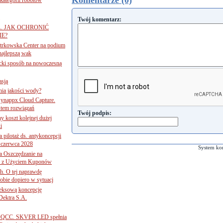
Komentarze (0)
Twój komentarz:
A. JAK OCHRONIĆ
E?
iotrkowska Center na podium
najlepszą wak
ancki sposób na nowoczesną
asją
ania jakości wody?
Synappx Cloud Capture.
tem rozwiązań
Twój podpis:
ny koszt kolejnej dużej
i
 pilotaż ds. antykoncepcji
 czerwca 2028
System ko
 Oszczędzanie na
ce z Użyciem Kuponów
ch. O tej naprawdę
obie dopiero w sytuacj
leksową koncepcję
 Dektra S.A.
ą ADQCC. SKVER LED spełnia