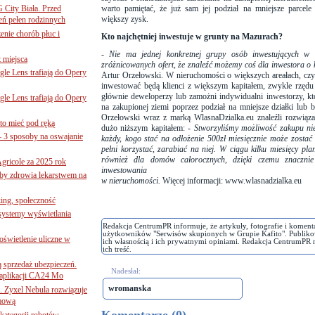
G City Biała. Przed
warto pamiętać, że już sam jej podział na mniejsze parcele
większy zysk.
eń pełen rodzinnych
nie chorób płuc i
Kto najchętniej inwestuje w grunty na Mazurach?
-
Nie ma jednej konkretnej grupy osób inwestujących w d
 miejsca
zróżnicowanych ofert, że znaleźć możemy coś dla inwestora o k
le Lens trafiają do Opery
Artur Orzełowski. W nieruchomości o większych areałach, cz
inwestować będą klienci z większym kapitałem, zwykle rzędu 
głównie deweloperzy lub zamożni indywidualni inwestorzy, k
le Lens trafiają do Opery
na zakupionej ziemi poprzez podział na mniejsze działki lu
Orzełowski wraz z marką WlasnaDzialka.eu znaleźli rozwiąza
to mieć pod ręką
dużo niższym kapitałem: -
Stworzyliśmy możliwość zakupu nie
– 3 sposoby na oswajanie
każdy, kogo stać na odłożenie 500zł miesięcznie może zostać 
pełni korzystać, zarabiać na niej. W ciągu kilku miesięcy pl
również dla domów całorocznych, dzięki czemu znacznie
gricole za 2025 rok
inwestowania
żby zdrowia lekarstwem na
w nieruchomości.
Więcej informacji:
www.wlasnadzialka.eu
ing, społeczność
 systemy wyświetlania
Redakcja CentrumPR informuje, że artykuły, fotografie i koment
użytkowników "Serwisów skupionych w Grupie Kafito". Publiko
świetlenie uliczne w
ich własnością i ich prywatnymi opiniami. Redakcja CentrumPR 
ich treść.
ą sprzedaż ubezpieczeń.
Nadesłał:
 aplikacji CA24 Mo
wromanska
. Zyxel Nebula rozwiązuje
rmową
ategorii robotów