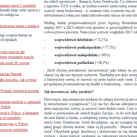
ma takich ograniczeń.
- tłumaczy Artur Orzełowski. Co ciekawe
astąpi nawet 5 urządzeń
z raportów GUS wynika, że średnia wartość ziemi rolnej rośnie
onale zdaje sobie sprawę z
wartość ziemi budowlanej - w ostatnim roku wyniosła ona ok
a czekają na...
nieruchomości rolnej jest nadal zdecydowanie niższa od ceny dz
Według badań przeprowadzonych przez Agencję Restruktury
ńczenia baterii z kolekcji
między 2017 a 2023 rokiem ceny gruntów w poszczególnych 
o dwucyfrowe procenty. Najwyższe wzrosty względem 2017 r
ego wnętrza bazuje na
ch detalach.
-
województwie lubelskim
(+72,1%)
-
województwie podkarpackim
(+77,3%)
yzyko prawne dla
-
województwie małopolskim
(+69%)
gnity prezentuje rozwią
-
województwie podlaskim
(+58,2%)
jak przed 30. przejąć
?
-
Jeżeli chcemy potraktować nieruchomość jako lokatę na pr
inavian Warmth
okazać się dla nas lepszym wyborem. Niezbędny jest dużo mniejs
a historycznie wiemy, że wartość tej ziemi będzie stale rosła.
 albo kosztów. Jak wybrać
perspektywa przekształcenia tej działki w budowlaną.
- mówi Ar
oznań: integracja zespołu
Jak inwestować, żeby zarabiać?
Pierwszym, najważniejszym krokiem do udanej inwestycji jest o
mrożenia gotówki w zapasach
tę nieruchomość wynajmować? Czy ma być dla nas zabezpiecz
z Polski
dane statystyczne, wiemy, że wartość ziemi będzie rosła. Ceny 
ował w Polsce, a kampanie
niskie w porównaniu do innych krajów Europy - to do nich bę
n zł sprzedaży.
da nam lokata w banku, a zakupioną ziemię możemy wykorzyst
mówi Artur Orzełowski. Jeżeli decydujemy się na wynajem te
operacyjną w Polsce
jakiej grupy chcemy dotrzeć. Jakie są jej potrzeby - bliskość mia
ksowego ocieplenia
cisza? Określenie grupy docelowej i skierowanie na nią dzi
szybsze i skuteczniejsze zarabianie na zakupionej nieruchomoś