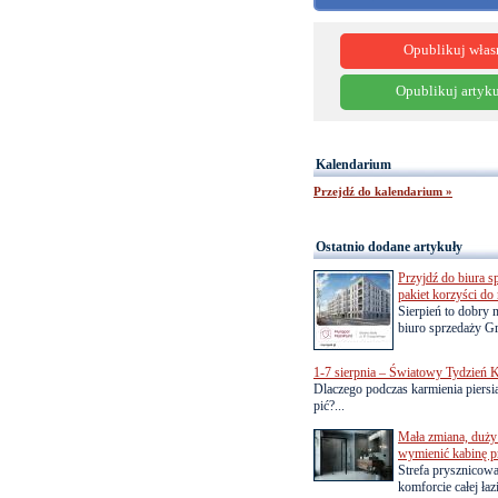
Opublikuj włas
Opublikuj artyku
Kalendarium
Przejdź do kalendarium »
Ostatnio dodane artykuły
Przyjdź do biura s
pakiet korzyści d
Sierpień to dobry
biuro sprzedaży Gr
1-7 sierpnia – Światowy Tydzień K
Dlaczego podczas karmienia piersią
pić?...
Mała zmiana, duży 
wymienić kabinę p
Strefa prysznicow
komforcie całej łaz