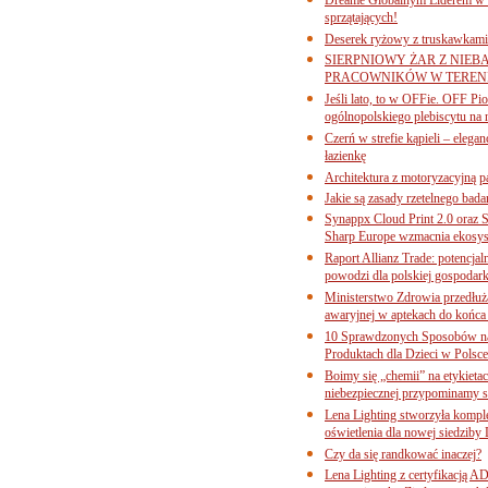
sprzątających!
Deserek ryżowy z truskawkami
SIERPNIOWY ŻAR Z NIEB
PRACOWNIKÓW W TERENI
Jeśli lato, to w OFFie. OFF P
ogólnopolskiego plebiscytu na 
Czerń w strefie kąpieli – eleg
łazienkę
Architektura z motoryzacyjną p
Jakie są zasady rzetelnego bad
Synappx Cloud Print 2.0 oraz 
Sharp Europe wzmacnia ekosys
Raport Allianz Trade: potencjal
powodzi dla polskiej gospodark
Ministerstwo Zdrowia przedłuża
awaryjnej w aptekach do końca
10 Sprawdzonych Sposobów na
Produktach dla Dzieci w Pols
Boimy się „chemii” na etykieta
niebezpiecznej przypominamy s
Lena Lighting stworzyła komp
oświetlenia dla nowej siedziby
Czy da się randkować inaczej?
Lena Lighting z certyfikacj