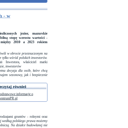
h - w
liczonych jezior, mazurskie
bilną stopę wzrostu wartości -
 między 2010 a 2023 rokiem
 chwili w obrocie przeznaczonym na
e tylko wśród polskich inwestorów.
 Inwestora, właściciel marki
dzie, inwestorów
etna decyzja dla osób, które chcą
najem sezonowy, jak i bezpiecznie
eczytaj również
odstawowe informacje o
entrumPR.pl
odzajami gruntów - rolnymi oraz
ej według polskiego prawa możemy
lniczą. Na działce budowlanej nie