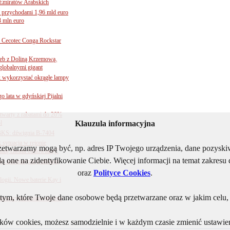
Emiratów Arabskich
 przychodami 1,96 mld euro
3 mln euro
Cecotec Conga Rockstar
 łeb z Doliną Krzemową.
globalnymi gigant
k wykorzystać okrągłe lampy
go lata w gdyńskiej Pijalni
twarty z rabatami do 20%
l
Klauzula informacyjna
BKS: dźwignia B-7404
sytuacja w rejonie
rzetwarzamy mogą być, np. adres IP Twojego urządzenia, dane pozys
nżę chemii budowlanej?
ą one na zidentyfikowanie Ciebie. Więcej informacji na temat zakres
j automatyzacji obsługi
oraz
Polityce Cookies
.
ogii. Nowe baterie Kay i
ym, które Twoje dane osobowe będą przetwarzane oraz w jakim celu, i
nnowacyjna toaleta otwiera
lików cookies, możesz samodzielnie i w każdym czasie zmienić ustawien