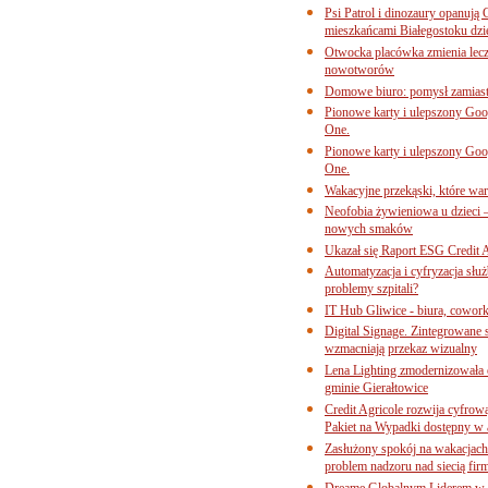
Psi Patrol i dinozaury opanują 
mieszkańcami Białegostoku dzi
Otwocka placówka zmienia lecze
nowotworów
Domowe biuro: pomysł zamiast
Pionowe karty i ulepszony Goog
One.
Pionowe karty i ulepszony Goog
One.
Wakacyjne przekąski, które war
Neofobia żywieniowa u dzieci 
nowych smaków
Ukazał się Raport ESG Credit A
Automatyzacja i cyfryzacja słu
problemy szpitali?
IT Hub Gliwice - biura, cowork
Digital Signage. Zintegrowane
wzmacniają przekaz wizualny
Lena Lighting zmodernizowała o
gminie Gierałtowice
Credit Agricole rozwija cyfrow
Pakiet na Wypadki dostępny w
Zasłużony spokój na wakacjach
problem nadzoru nad siecią fi
Dreame Globalnym Liderem w k