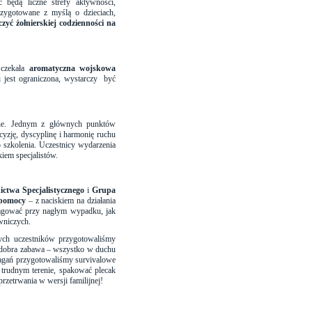
będą liczne strefy aktywności,
przygotowane z myślą o dzieciach,
zyć żołnierskiej codzienności na
 czekała
aromatyczna wojskowa
 jest ograniczona, wystarczy
być
jne. Jednym z głównych punktów
ecyzję, dyscyplinę i harmonię ruchu
szkolenia. Uczestnicy wydarzenia
iem specjalistów.
ctwa Specjalistycznego
i
Grupa
 pomocy
– z naciskiem na działania
eagować przy nagłym wypadku, jak
wniczych.
ch uczestników przygotowaliśmy
 i dobra zabawa – wszystko w duchu
agań przygotowaliśmy survivalowe
 trudnym terenie, spakować plecak
rzetrwania w wersji familijnej!