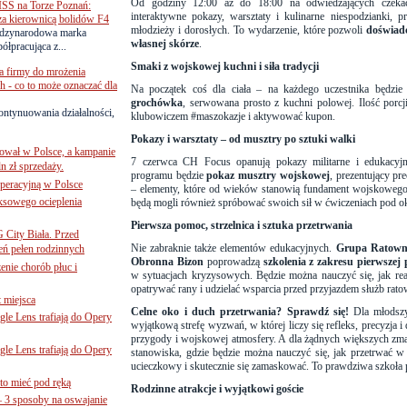
Od godziny 12:00 aż do 18:00 na odwiedzających czekać 
SS na Torze Poznań:
interaktywne pokazy, warsztaty i kulinarne niespodzianki, 
 za kierownicą bolidów F4
młodzieży i dorosłych. To wydarzenie, które pozwoli
doświadc
zynarodowa marka
własnej skórze
.
ółpracująca z...
Smaki z wojskowej kuchni i siła tradycji
a firmy do mrożenia
 - co to może oznaczać dla
Na początek coś dla ciała – na każdego uczestnika będzie
grochówka
, serwowana prosto z kuchni polowej. Ilość porcji
ontynuowania działalności,
klubowiczem #maszokazje i aktywować kupon.
Pokazy i warsztaty – od musztry po sztuki walki
ował w Polsce, a kampanie
7 czerwca CH Focus opanują pokazy militarne i edukacy
n zł sprzedaży.
programu będzie
pokaz musztry wojskowej
, prezentujący pr
operacyjną w Polsce
– elementy, które od wieków stanowią fundament wojskowego 
ksowego ocieplenia
będą mogli również spróbować swoich sił w ćwiczeniach pod ok
Pierwsza pomoc, strzelnica i sztuka przetrwania
G City Biała. Przed
Nie zabraknie także elementów edukacyjnych.
Grupa Ratowni
eń pełen rodzinnych
Obronna Bizon
poprowadzą
szkolenia z zakresu pierwszej
nie chorób płuc i
w sytuacjach kryzysowych. Będzie można nauczyć się, jak r
opatrywać rany i udzielać wsparcia przed przyjazdem służb rato
 miejsca
Celne oko i duch przetrwania? Sprawdź się!
Dla młodszy
le Lens trafiają do Opery
wyjątkową strefę wyzwań, w której liczy się refleks, precyzja
przygody i wojskowej atmosfery. A dla żądnych większych zm
le Lens trafiają do Opery
stanowiska, gdzie będzie można nauczyć się, jak przetrwać w
ucieczkowy i skutecznie się zamaskować. To prawdziwa szkoła p
to mieć pod ręką
Rodzinne atrakcje i wyjątkowi goście
– 3 sposoby na oswajanie