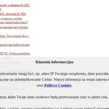
twarty z rabatami do 20%
l
BKS: dźwignia B-7404
sytuacja w rejonie
nżę chemii budowlanej?
j automatyzacji obsługi
ogii. Nowe baterie Kay i
nnowacyjna toaleta otwiera
ORT PC: Polska potrzebuje
 gospodarki
Klauzula informacyjna
ądzenie zewnętrzne,
zeniach
su do europejskiego lidera
rzetwarzamy mogą być, np. adres IP Twojego urządzenia, dane pozys
dowych
ą one na zidentyfikowanie Ciebie. Więcej informacji na temat zakres
e załatwią sprawy przez
oraz
Polityce Cookies
.
 ufać kodom kreskowym?
nia sklepem
ym, które Twoje dane osobowe będą przetwarzane oraz w jakim celu, i
kiem konkurencyjności
lików cookies, możesz samodzielnie i w każdym czasie zmienić ustawien