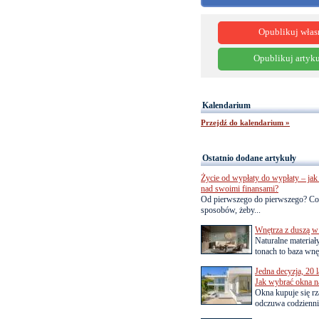
Opublikuj włas
Opublikuj artyku
Kalendarium
Przejdź do kalendarium »
Ostatnio dodane artykuły
Życie od wypłaty do wypłaty – jak 
nad swoimi finansami?
Od pierwszego do pierwszego? Co
sposobów, żeby...
Wnętrza z duszą w
Naturalne materiał
tonach to baza wnęt
Jedna decyzja, 20 
Jak wybrać okna na
Okna kupuje się rza
odczuwa codziennie