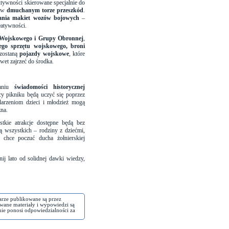
aktywności skierowane specjalnie do
ł w
dmuchanym torze przeszkód
.
ania makiet wozów bojowych
–
eatywności.
Wojskowego i Grupy Obronnej
,
ego sprzętu wojskowego, broni
 zostaną
pojazdy wojskowe
, które
wet zajrzeć do środka.
waniu
świadomości historycznej
cy pikniku będą uczyć się poprzez
darzeniom dzieci i młodzież mogą
zna.
stkie atrakcje dostępne będą bez
ą wszystkich – rodziny z dziećmi,
o chce poczuć ducha żołnierskiej
nij lato od solidnej dawki wiedzy,
arze publikowane są przez
wane materiały i wypowiedzi są
nie ponosi odpowiedzialności za