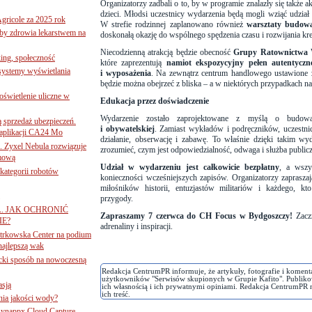
Organizatorzy zadbali o to, by w programie znalazły się także 
dzieci. Młodsi uczestnicy wydarzenia będą mogli wziąć udzia
gricole za 2025 rok
W strefie rodzinnej zaplanowano również
warsztaty budow
żby zdrowia lekarstwem na
doskonałą okazję do wspólnego spędzenia czasu i rozwijania kr
Niecodzienną atrakcją będzie obecność
Grupy Ratownictwa 
ing, społeczność
które zaprezentują
namiot ekspozycyjny pełen autentyczn
 systemy wyświetlania
i wyposażenia
. Na zewnątrz centrum handlowego ustawione
będzie można obejrzeć z bliska – a w niektórych przypadkach na
świetlenie uliczne w
Edukacja przez doświadczenie
Wydarzenie zostało zaprojektowane z myślą o budo
ą sprzedaż ubezpieczeń.
i obywatelskiej
. Zamiast wykładów i podręczników, uczestni
 aplikacji CA24 Mo
działanie, obserwację i zabawę. To właśnie dzięki takim wy
. Zyxel Nebula rozwiązuje
zrozumieć, czym jest odpowiedzialność, odwaga i służba public
rmową
Udział w wydarzeniu jest całkowicie bezpłatny
, a wszy
ategorii robotów
konieczności wcześniejszych zapisów. Organizatorzy zapraszaj
miłośników historii, entuzjastów militariów i każdego, kt
przygody.
A. JAK OCHRONIĆ
Zapraszamy 7 czerwca do CH Focus w Bydgoszczy!
Zacz
E?
adrenaliny i inspiracji.
iotrkowska Center na podium
najlepszą wak
ancki sposób na nowoczesną
Redakcja CentrumPR informuje, że artykuły, fotografie i koment
użytkowników "Serwisów skupionych w Grupie Kafito". Publiko
asją
ich własnością i ich prywatnymi opiniami. Redakcja CentrumPR 
ich treść.
ania jakości wody?
Synappx Cloud Capture.