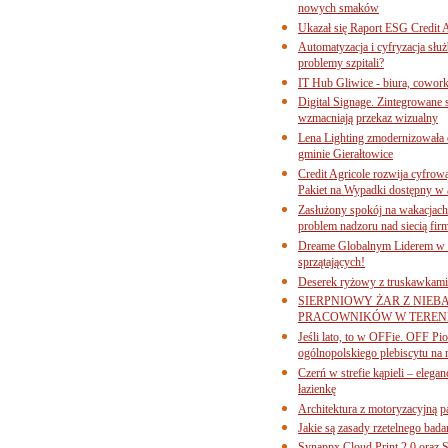
nowych smaków
Ukazał się Raport ESG Credit A
Automatyzacja i cyfryzacja słu
problemy szpitali?
IT Hub Gliwice - biura, cowork
Digital Signage. Zintegrowane
wzmacniają przekaz wizualny
Lena Lighting zmodernizowała o
gminie Gierałtowice
Credit Agricole rozwija cyfrow
Pakiet na Wypadki dostępny w
Zasłużony spokój na wakacjach
problem nadzoru nad siecią fi
Dreame Globalnym Liderem w k
sprzątających!
Deserek ryżowy z truskawkami
SIERPNIOWY ŻAR Z NIEB
PRACOWNIKÓW W TERENI
Jeśli lato, to w OFFie. OFF P
ogólnopolskiego plebiscytu na 
Czerń w strefie kąpieli – eleg
łazienkę
Architektura z motoryzacyjną p
Jakie są zasady rzetelnego bad
Synappx Cloud Print 2.0 oraz 