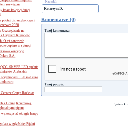
Nadesłał:
tem rozwiązań
KatarzynaD.
ny koszt kolejnej dużej
i
Komentarze (0)
 pilotaż ds. antykoncepcji
 czerwca 2028
 Oszczędzanie na
Twój komentarz:
ce z Użyciem Kuponów
ch. O tej naprawdę
obie dopiero w sytuacj
leksową koncepcję
 Dektra S.A.
ą ADQCC. SKVER LED spełnia
Emiratów Arabskich
 przychodami 1,96 mld euro
3 mln euro
Twój podpis:
Cecotec Conga Rockstar
 łeb z Doliną Krzemową.
System ko
globalnymi gigant
k wykorzystać okrągłe lampy
go lata w gdyńskiej Pijalni