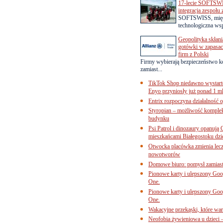
17-lecie SOFTSWI
integracja zespołu
SOFTSWISS, międ
technologiczna wsp
Geopolityka skłani
gotówki w zapasach
firm z Polski
Firmy wybierają bezpieczeństwo k
zamiast...
TikTok Shop niedawno wystart
Enyo przyniosły już ponad 1 ml
Entrix rozpoczyna działalność 
Styropian – możliwość komple
budynku
Psi Patrol i dinozaury opanują 
mieszkańcami Białegostoku dzi
Otwocka placówka zmienia lecze
nowotworów
Domowe biuro: pomysł zamiast
Pionowe karty i ulepszony Goog
One.
Pionowe karty i ulepszony Goog
One.
Wakacyjne przekąski, które war
Neofobia żywieniowa u dzieci 