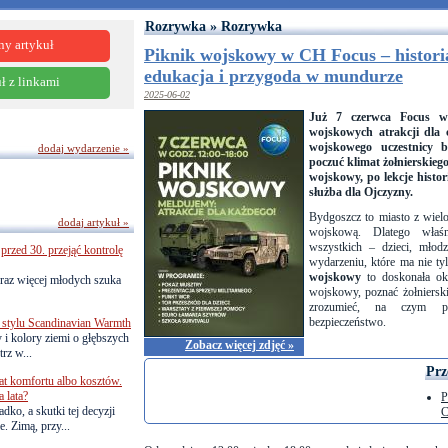
Rozrywka » Rozrywka
ny artykuł
Piknik wojskowy w CH Focus – histori
edukacja i przygoda w mundurze
ł z linkami
2025-06-02
Już 7 czerwca Focus w 
wojskowych atrakcji dla 
wojskowego uczestnicy 
dodaj wydarzenie »
poczuć klimat żołnierskiego
wojskowy, po lekcje histori
służba dla Ojczyzny.
Bydgoszcz to miasto z wielol
dodaj artykuł »
wojskową. Dlatego właśni
wszystkich – dzieci, młod
przed 30. przejąć kontrolę
wydarzeniu, które ma nie ty
wojskowy
to doskonała oka
raz więcej młodych szuka
wojskowy, poznać żołniersk
zrozumieć, na czym p
bezpieczeństwo.
 stylu Scandinavian Warmth
y i kolory ziemi o głębszych
Zobacz więcej zdjęć »
rz w...
Prz
lat komfortu albo kosztów.
 lata?
P
dko, a skutki tej decyzji
C
. Zimą, przy...