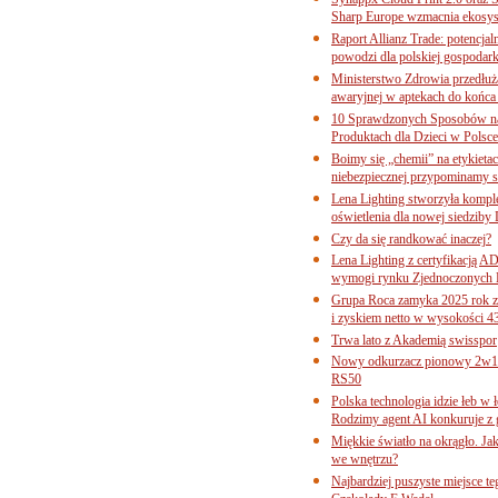
Sharp Europe wzmacnia ekosys
Raport Allianz Trade: potencjal
powodzi dla polskiej gospodark
Ministerstwo Zdrowia przedłuża
awaryjnej w aptekach do końca
10 Sprawdzonych Sposobów na
Produktach dla Dzieci w Pols
Boimy się „chemii” na etykieta
niebezpiecznej przypominamy s
Lena Lighting stworzyła komp
oświetlenia dla nowej siedziby
Czy da się randkować inaczej?
Lena Lighting z certyfikacj
wymogi rynku Zjednoczonych 
Grupa Roca zamyka 2025 rok z
i zyskiem netto w wysokości 4
Trwa lato z Akademią swisspor
Nowy odkurzacz pionowy 2w1 
RS50
Polska technologia idzie łeb w
Rodzimy agent AI konkuruje z 
Miękkie światło na okrągło. Ja
we wnętrzu?
Najbardziej puszyste miejsce te