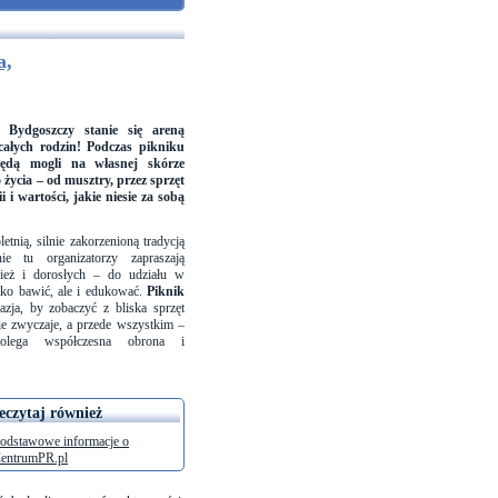
a,
Bydgoszczy stanie się areną
całych rodzin! Podczas pikniku
będą mogli na własnej skórze
 życia – od musztry, przez sprzęt
i i wartości, jakie niesie za sobą
etnią, silnie zakorzenioną tradycją
e tu organizatorzy zapraszają
zież i dorosłych – do udziału w
lko bawić, ale i edukować.
Piknik
zja, by zobaczyć z bliska sprzęt
ie zwyczaje, a przede wszystkim –
olega współczesna obrona i
eczytaj również
odstawowe informacje o
entrumPR.pl