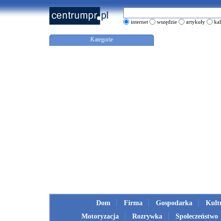
internet
wszędzie
artykuły
ka
Kategorie
Dom
Firma
Gospodarka
Kult
Motoryzacja
Rozrywka
Społeczeństwo