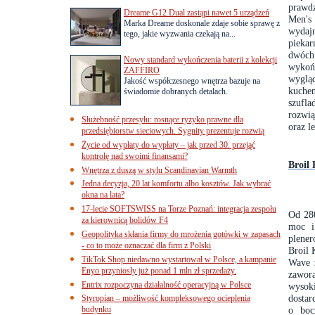
prawdz
Dreame G12 Dual zastąpi nawet 5 urządzeń
Men's
Marka Dreame doskonale zdaje sobie sprawę z
wydajn
tego, jakie wyzwania czekają na...
piekar
dwóch 
Nowy standard wykończenia baterii z kolekcji
wykońc
ZAFFIRO
wygląd
Jakość współczesnego wnętrza bazuje na
kuchen
świadomie dobranych detalach.
szufla
rozwią
Służebność przesyłu: rosnące ryzyko prawne dla
oraz l
przedsiębiorstw sieciowych. Sygnity prezentuje rozwią
Życie od wypłaty do wypłaty – jak przed 30. przejąć
kontrolę nad swoimi finansami?
Broil
Wnętrza z duszą w stylu Scandinavian Warmth
Jedna decyzja, 20 lat komfortu albo kosztów. Jak wybrać
okna na lata?
17-lecie SOFTSWISS na Torze Poznań: integracja zespołu
Od 280
za kierownicą bolidów F4
moc i
Geopolityka skłania firmy do mrożenia gotówki w zapasach
plene
- co to może oznaczać dla firm z Polski
Broil 
TikTok Shop niedawno wystartował w Polsce, a kampanie
Wave 
Enyo przyniosły już ponad 1 mln zł sprzedaży.
zawor
Entrix rozpoczyna działalność operacyjną w Polsce
wysoki
dostar
Styropian – możliwość kompleksowego ocieplenia
budynku
o boc