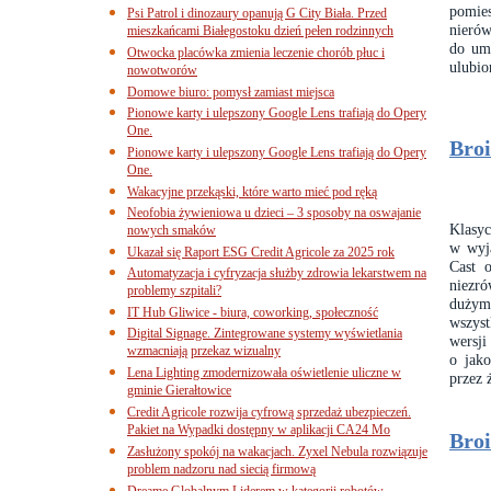
pomies
Psi Patrol i dinozaury opanują G City Biała. Przed
nieró
mieszkańcami Białegostoku dzień pełen rodzinnych
do umi
Otwocka placówka zmienia leczenie chorób płuc i
ulubi
nowotworów
Domowe biuro: pomysł zamiast miejsca
Pionowe karty i ulepszony Google Lens trafiają do Opery
One.
Broi
Pionowe karty i ulepszony Google Lens trafiają do Opery
One.
Wakacyjne przekąski, które warto mieć pod ręką
Neofobia żywieniowa u dzieci – 3 sposoby na oswajanie
Klasyc
nowych smaków
w wyj
Ukazał się Raport ESG Credit Agricole za 2025 rok
Cast o
Automatyzacja i cyfryzacja służby zdrowia lekarstwem na
niezr
problemy szpitali?
dużymi
IT Hub Gliwice - biura, coworking, społeczność
wszys
Digital Signage. Zintegrowane systemy wyświetlania
wersji
wzmacniają przekaz wizualny
o jako
Lena Lighting zmodernizowała oświetlenie uliczne w
przez 
gminie Gierałtowice
Credit Agricole rozwija cyfrową sprzedaż ubezpieczeń.
Pakiet na Wypadki dostępny w aplikacji CA24 Mo
Broi
Zasłużony spokój na wakacjach. Zyxel Nebula rozwiązuje
problem nadzoru nad siecią firmową
Dreame Globalnym Liderem w kategorii robotów