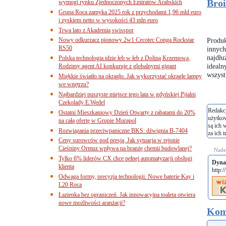
Broi
wymogi rynku Zjednoczonych Emiratów Arabskich
Grupa Roca zamyka 2025 rok z przychodami 1,96 mld euro
i zyskiem netto w wysokości 43 mln euro
Trwa lato z Akademią swisspor
Nowy odkurzacz pionowy 2w1 Cecotec Conga Rockstar
Produk
RS50
innych
najdłu
Polska technologia idzie łeb w łeb z Doliną Krzemową.
idealn
Rodzimy agent AI konkuruje z globalnymi gigant
wszyst
Miękkie światło na okrągło. Jak wykorzystać okrągłe lampy
we wnętrzu?
Najbardziej puszyste miejsce tego lata w gdyńskiej Pijalni
Czekolady E.Wedel
Redakcj
Ostatni Mieszkaniowy Dzień Otwarty z rabatami do 20%
użytko
na całą ofertę w Grupie Murapol
są ich 
Rozwiązania przeciwpaniczne BKS: dźwignia B-7404
za ich t
Ceny surowców pod presją. Jak sytuacja w rejonie
Cieśniny Ormuz wpływa na branżę chemii budowlanej?
Nades
Tylko 6% liderów CX chce pełnej automatyzacji obsługi
Dyna
klienta
http:
Odwaga formy, precyzja technologii. Nowe baterie Kay i
L20 Roca
Łazienka bez ograniczeń. Jak innowacyjna toaleta otwiera
nowe możliwości aranżacji?
Kom