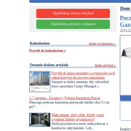
Dom 
Opublikuj własny artykuł
Pocz
Gaz
Opublikuj artykuł z linkami
2014-0
Kalendarium
dodaj wydarzenie »
Przejdź do kalendarium »
Ostatnio dodane artykuły
dodaj artykuł »
Przyjdź do biura sprzedaży i wynegocjuj swój
pakiet korzyści do nowego mieszkania
Sierpień to dobry moment, aby odwiedzić
biuro sprzedaży Grupy Murapol i...
1-7 sierpnia – Światowy Tydzień Karmienia Piersią
Dlaczego podczas karmienia piersią tak bardzo chce Ci się
pić?...
Mała zmiana, duży efekt. Kiedy warto
wymienić kabinę prysznicową?
Strefa prysznicowa może zadecydować o
komforcie całej łazienki. Gdy...
Inspi