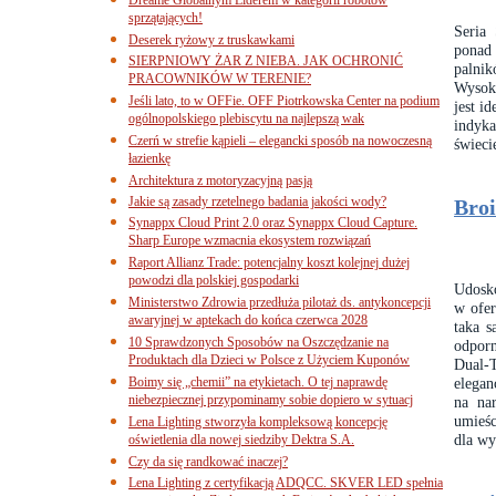
sprzątających!
Seria 
Deserek ryżowy z truskawkami
ponad
SIERPNIOWY ŻAR Z NIEBA. JAK OCHRONIĆ
palni
PRACOWNIKÓW W TERENIE?
Wysoki
Jeśli lato, to w OFFie. OFF Piotrkowska Center na podium
jest i
ogólnopolskiego plebiscytu na najlepszą wak
indyka
Czerń w strefie kąpieli – elegancki sposób na nowoczesną
świeci
łazienkę
Architektura z motoryzacyjną pasją
Jakie są zasady rzetelnego badania jakości wody?
Bro
Synappx Cloud Print 2.0 oraz Synappx Cloud Capture.
Sharp Europe wzmacnia ekosystem rozwiązań
Raport Allianz Trade: potencjalny koszt kolejnej dużej
powodzi dla polskiej gospodarki
Udosko
Ministerstwo Zdrowia przedłuża pilotaż ds. antykoncepcji
w ofer
awaryjnej w aptekach do końca czerwca 2028
taka s
10 Sprawdzonych Sposobów na Oszczędzanie na
odpor
Produktach dla Dzieci w Polsce z Użyciem Kuponów
Dual-T
Boimy się „chemii” na etykietach. O tej naprawdę
elegan
niebezpiecznej przypominamy sobie dopiero w sytuacj
na na
umieśc
Lena Lighting stworzyła kompleksową koncepcję
dla wy
oświetlenia dla nowej siedziby Dektra S.A.
Czy da się randkować inaczej?
Lena Lighting z certyfikacją ADQCC. SKVER LED spełnia