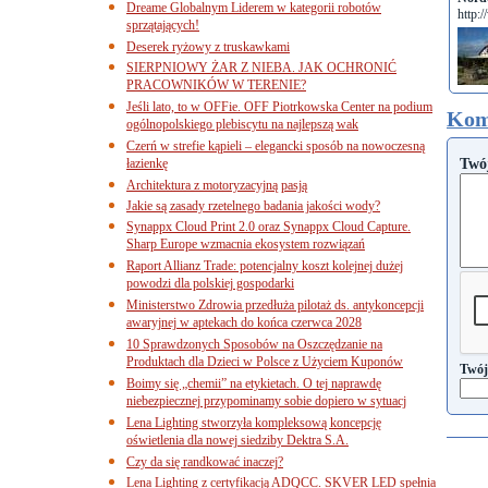
Dreame Globalnym Liderem w kategorii robotów
http:
sprzątających!
Deserek ryżowy z truskawkami
SIERPNIOWY ŻAR Z NIEBA. JAK OCHRONIĆ
PRACOWNIKÓW W TERENIE?
Jeśli lato, to w OFFie. OFF Piotrkowska Center na podium
Kom
ogólnopolskiego plebiscytu na najlepszą wak
Czerń w strefie kąpieli – elegancki sposób na nowoczesną
Twó
łazienkę
Architektura z motoryzacyjną pasją
Jakie są zasady rzetelnego badania jakości wody?
Synappx Cloud Print 2.0 oraz Synappx Cloud Capture.
Sharp Europe wzmacnia ekosystem rozwiązań
Raport Allianz Trade: potencjalny koszt kolejnej dużej
powodzi dla polskiej gospodarki
Ministerstwo Zdrowia przedłuża pilotaż ds. antykoncepcji
awaryjnej w aptekach do końca czerwca 2028
10 Sprawdzonych Sposobów na Oszczędzanie na
Produktach dla Dzieci w Polsce z Użyciem Kuponów
Twój
Boimy się „chemii” na etykietach. O tej naprawdę
niebezpiecznej przypominamy sobie dopiero w sytuacj
Lena Lighting stworzyła kompleksową koncepcję
oświetlenia dla nowej siedziby Dektra S.A.
Czy da się randkować inaczej?
Lena Lighting z certyfikacją ADQCC. SKVER LED spełnia