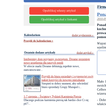
Firm
Opublikuj własny artykuł
Pona
2010-0
Opublikuj artykuł z linkami
Ponad
kuchn
prowa
Kalendarium
dodaj wydarzenie »
pomor
Przejdź do kalendarium »
Wszys
wyelim
Ostatnio dodane artykuły
dodaj artykuł »
Inteligentny dom przyjazny zwierzętom. Dreame prezentuje
nowe urządzenia dla naszych pupili
W ofercie marki Dreame debiutują zupełnie nowe,
zaawansowane...
Przyjdź do biura sprzedaży i wynegocjuj swój
pakiet korzyści do nowego mieszkania
Mało k
Sierpień to dobry moment, aby odwiedzić
swoich
biuro sprzedaży Grupy Murapol i...
Celbo
wizeru
1-7 sierpnia – Światowy Tydzień Karmienia Piersią
- Dobr
Dlaczego podczas karmienia piersią tak bardzo chce Ci się
pić?...
właści