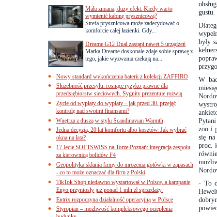
obsług
Mała zmiana, duży efekt. Kiedy warto
gustu.
wymienić kabinę prysznicową?
Strefa prysznicowa może zadecydować o
Dlate
komforcie całej łazienki. Gdy...
wypełn
były s
Dreame G12 Dual zastąpi nawet 5 urządzeń
kelner
Marka Dreame doskonale zdaje sobie sprawę z
popra
tego, jakie wyzwania czekają na...
przygo
Nowy standard wykończenia baterii z kolekcji ZAFFIRO
W bad
Służebność przesyłu: rosnące ryzyko prawne dla
miesi
przedsiębiorstw sieciowych. Sygnity prezentuje rozwią
Nordow
Życie od wypłaty do wypłaty – jak przed 30. przejąć
wystr
kontrolę nad swoimi finansami?
ankiet
Pytani
Wnętrza z duszą w stylu Scandinavian Warmth
zoo i 
Jedna decyzja, 20 lat komfortu albo kosztów. Jak wybrać
się na
okna na lata?
proc. 
17-lecie SOFTSWISS na Torze Poznań: integracja zespołu
równi
za kierownicą bolidów F4
możliw
Geopolityka skłania firmy do mrożenia gotówki w zapasach
Nordo
- co to może oznaczać dla firm z Polski
TikTok Shop niedawno wystartował w Polsce, a kampanie
- To 
Enyo przyniosły już ponad 1 mln zł sprzedaży.
Hewel
dobry
Entrix rozpoczyna działalność operacyjną w Polsce
powied
Styropian – możliwość kompleksowego ocieplenia