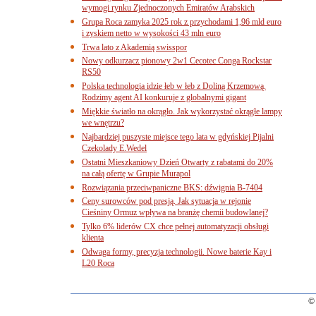
wymogi rynku Zjednoczonych Emiratów Arabskich
Grupa Roca zamyka 2025 rok z przychodami 1,96 mld euro
i zyskiem netto w wysokości 43 mln euro
Trwa lato z Akademią swisspor
Nowy odkurzacz pionowy 2w1 Cecotec Conga Rockstar
RS50
Polska technologia idzie łeb w łeb z Doliną Krzemową.
Rodzimy agent AI konkuruje z globalnymi gigant
Miękkie światło na okrągło. Jak wykorzystać okrągłe lampy
we wnętrzu?
Najbardziej puszyste miejsce tego lata w gdyńskiej Pijalni
Czekolady E.Wedel
Ostatni Mieszkaniowy Dzień Otwarty z rabatami do 20%
na całą ofertę w Grupie Murapol
Rozwiązania przeciwpaniczne BKS: dźwignia B-7404
Ceny surowców pod presją. Jak sytuacja w rejonie
Cieśniny Ormuz wpływa na branżę chemii budowlanej?
Tylko 6% liderów CX chce pełnej automatyzacji obsługi
klienta
Odwaga formy, precyzja technologii. Nowe baterie Kay i
L20 Roca
© 