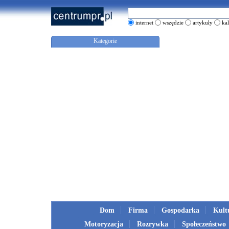
internet
wszędzie
artykuły
ka
Kategorie
Dom
Firma
Gospodarka
Kult
Motoryzacja
Rozrywka
Społeczeństwo