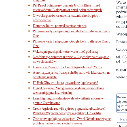
budynku
Warto 
Psi Patrol i dinozaury opanują G City Biała. Przed
inter
mieszkańcami Białegostoku dzień pełen rodzinnych
podzie
Otwocka placówka zmienia leczenie chorób płuc i
zdanie
nowotworów
mogą r
Domowe biuro: pomysł zamiast miejsca
do nic
Pionowe karty i ulepszony Google Lens trafiają do Opery
Więcej
One.
Pionowe karty i ulepszony Google Lens trafiają do Opery
Restau
One.
Celbo
Wakacyjne przekąski, które warto mieć pod ręką
tel. 0
Neofobia żywieniowa u dzieci – 3 sposoby na oswajanie
nowych smaków
tel. k
Ukazał się Raport ESG Credit Agricole za 2025 rok
e: ma
Automatyzacja i cyfryzacja służby zdrowia lekarstwem na
www.n
problemy szpitali?
IT Hub Gliwice - biura, coworking, społeczność
Digital Signage. Zintegrowane systemy wyświetlania
wzmacniają przekaz wizualny
Redakcj
Lena Lighting zmodernizowała oświetlenie uliczne w
użytko
gminie Gierałtowice
są ich 
Credit Agricole rozwija cyfrową sprzedaż ubezpieczeń.
za ich t
Pakiet na Wypadki dostępny w aplikacji CA24 Mo
Zasłużony spokój na wakacjach. Zyxel Nebula rozwiązuje
Nades
problem nadzoru nad siecią firmową
Nord