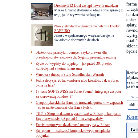
forma 
Dreame G12 Dual zastąpi nawet 5 urządzeń
Urzędz
Marka Dreame doskonale zdaje sobie sprawę z
bardz
tego, jakie wyzwania czekają na...
opłac
spłat
Nowy standard wykończenia baterii z kolekcji
równoś
ZAFFIRO
występ
Jakość współczesnego wnętrza bazuje na
świadomie dobranych detalach.
ustal
skłonn
będzie
Służebność przesyłu: rosnące ryzyko prawne dla
przedsiębiorstw sieciowych. Sygnity prezentuje rozwią
Życie od wypłaty do wypłaty – jak przed 30. przejąć
kontrolę nad swoimi finansami?
Redakcj
Wnętrza z duszą w stylu Scandinavian Warmth
użytko
Jedna decyzja, 20 lat komfortu albo kosztów. Jak wybrać
są ich 
okna na lata?
za ich t
17-lecie SOFTSWISS na Torze Poznań: integracja zespołu
za kierownicą bolidów F4
Nades
Geopolityka skłania firmy do mrożenia gotówki w zapasach
oldi
- co to może oznaczać dla firm z Polski
TikTok Shop niedawno wystartował w Polsce, a kampanie
Kom
Enyo przyniosły już ponad 1 mln zł sprzedaży.
Entrix rozpoczyna działalność operacyjną w Polsce
Twó
Styropian – możliwość kompleksowego ocieplenia
budynku