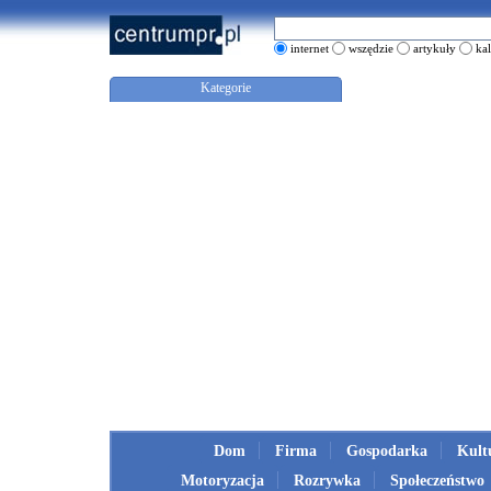
internet
wszędzie
artykuły
ka
Kategorie
Dom
Firma
Gospodarka
Kult
Motoryzacja
Rozrywka
Społeczeństwo