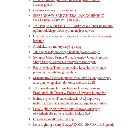
sprzątających!
Deserek ryżowy z truskawkami
SIERPNIOWY ŻAR Z NIEBA. JAK OCHRONIĆ
PRACOWNIKÓW W TERENIE?
Jeśli lato, to w OFFie. OFF Piotrkowska Center na podium
ogólnopolskiego plebiscytu na najlepszą wak
Czerń w strefie kąpieli – elegancki sposób na nowoczesną
łazienkę
Architektura z motoryzacyjną pasją
Jakie są zasady rzetelnego badania jakości wody?
Synappx Cloud Print 2.0 oraz Synappx Cloud Capture.
Sharp Europe wzmacnia ekosystem rozwiązań
Raport Allianz Trade: potencjalny koszt kolejnej dużej
powodzi dla polskiej gospodarki
Ministerstwo Zdrowia przedłuża pilotaż ds. antykoncepcji
awaryjnej w aptekach do końca czerwca 2028
10 Sprawdzonych Sposobów na Oszczędzanie na
Produktach dla Dzieci w Polsce z Użyciem Kuponów
Boimy się „chemii” na etykietach. O tej naprawdę
niebezpiecznej przypominamy sobie dopiero w sytuacj
Lena Lighting stworzyła kompleksową koncepcję
oświetlenia dla nowej siedziby Dektra S.A.
Czy da się randkować inaczej?
Lena Lighting z certyfikacją ADQCC. SKVER LED spełnia