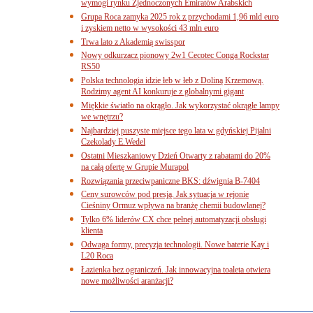
wymogi rynku Zjednoczonych Emiratów Arabskich
Grupa Roca zamyka 2025 rok z przychodami 1,96 mld euro
i zyskiem netto w wysokości 43 mln euro
Trwa lato z Akademią swisspor
Nowy odkurzacz pionowy 2w1 Cecotec Conga Rockstar
RS50
Polska technologia idzie łeb w łeb z Doliną Krzemową.
Rodzimy agent AI konkuruje z globalnymi gigant
Miękkie światło na okrągło. Jak wykorzystać okrągłe lampy
we wnętrzu?
Najbardziej puszyste miejsce tego lata w gdyńskiej Pijalni
Czekolady E.Wedel
Ostatni Mieszkaniowy Dzień Otwarty z rabatami do 20%
na całą ofertę w Grupie Murapol
Rozwiązania przeciwpaniczne BKS: dźwignia B-7404
Ceny surowców pod presją. Jak sytuacja w rejonie
Cieśniny Ormuz wpływa na branżę chemii budowlanej?
Tylko 6% liderów CX chce pełnej automatyzacji obsługi
klienta
Odwaga formy, precyzja technologii. Nowe baterie Kay i
L20 Roca
Łazienka bez ograniczeń. Jak innowacyjna toaleta otwiera
nowe możliwości aranżacji?