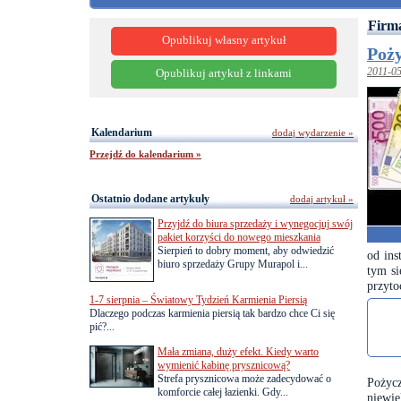
Firma
Opublikuj własny artykuł
Poż
2011-0
Opublikuj artykuł z linkami
Kalendarium
dodaj wydarzenie »
Przejdź do kalendarium »
Ostatnio dodane artykuły
dodaj artykuł »
Przyjdź do biura sprzedaży i wynegocjuj swój
pakiet korzyści do nowego mieszkania
Sierpień to dobry moment, aby odwiedzić
od ins
biuro sprzedaży Grupy Murapol i...
tym si
przyto
1-7 sierpnia – Światowy Tydzień Karmienia Piersią
Dlaczego podczas karmienia piersią tak bardzo chce Ci się
pić?...
Mała zmiana, duży efekt. Kiedy warto
wymienić kabinę prysznicową?
Strefa prysznicowa może zadecydować o
Pożycz
komforcie całej łazienki. Gdy...
niewi