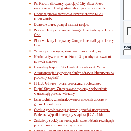
Psi Patrol i dinozaury opanują G City Biała. Przed
mieszkańcami Białegostoku dzień pełen rodzinnych
Otwocka placówka zmienia leczenie chorób płuc i
nowotworów
Domowe biuro: pomysł zamiast miejsca
Pionowe karty i ulepszony Google Lens trafiają do Opery
One.
Pionowe karty i ulepszony Google Lens trafiają do Opery
One.
Twój
Wakacyjne przekąski, które warto mieć pod ręką
Neofobia żywieniowa u dzieci – 3 sposoby na oswajanie
nowych smaków
Ukazał się Raport ESG Credit Agricole za 2025 rok
Automatyzacja i cyfryzacja służby zdrowia lekarstwem na
problemy szpitali?
IT Hub Gliwice - biura, coworking, społeczność
Digital Signage. Zintegrowane systemy wyświetlania
wzmacniają przekaz wizualny
Lena Lighting zmodernizowała oświetlenie uliczne w
gminie Gierałtowice
Credit Agricole rozwija cyfrową sprzedaż ubezpieczeń.
Pakiet na Wypadki dostępny w aplikacji CA24 Mo
Zasłużony spokój na wakacjach. Zyxel Nebula rozwiązuje
problem nadzoru nad siecią firmową
Dreame Globalnym Liderem w kategorii robotów