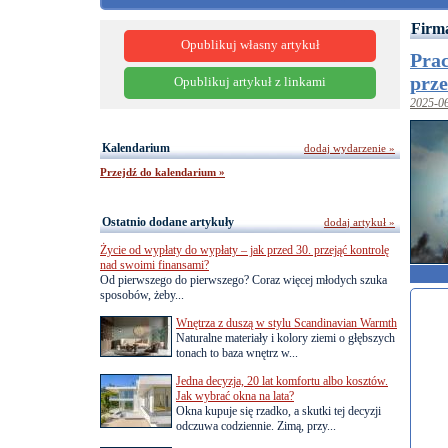
Firm
Opublikuj własny artykuł
Prac
prze
Opublikuj artykuł z linkami
2025-0
Kalendarium
dodaj wydarzenie »
Przejdź do kalendarium »
Ostatnio dodane artykuły
dodaj artykuł »
Życie od wypłaty do wypłaty – jak przed 30. przejąć kontrolę
nad swoimi finansami?
Od pierwszego do pierwszego? Coraz więcej młodych szuka
sposobów, żeby...
Wnętrza z duszą w stylu Scandinavian Warmth
Naturalne materiały i kolory ziemi o głębszych
tonach to baza wnętrz w...
Jedna decyzja, 20 lat komfortu albo kosztów.
Jak wybrać okna na lata?
Okna kupuje się rzadko, a skutki tej decyzji
odczuwa codziennie. Zimą, przy...