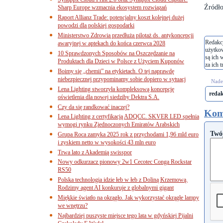
Źródło
Sharp Europe wzmacnia ekosystem rozwiązań
Raport Allianz Trade: potencjalny koszt kolejnej dużej
powodzi dla polskiej gospodarki
Ministerstwo Zdrowia przedłuża pilotaż ds. antykoncepcji
Redakcj
awaryjnej w aptekach do końca czerwca 2028
użytko
10 Sprawdzonych Sposobów na Oszczędzanie na
są ich 
Produktach dla Dzieci w Polsce z Użyciem Kuponów
za ich t
Boimy się „chemii” na etykietach. O tej naprawdę
niebezpiecznej przypominamy sobie dopiero w sytuacj
Nades
Lena Lighting stworzyła kompleksową koncepcję
reda
oświetlenia dla nowej siedziby Dektra S.A.
Czy da się randkować inaczej?
Kom
Lena Lighting z certyfikacją ADQCC. SKVER LED spełnia
wymogi rynku Zjednoczonych Emiratów Arabskich
Twó
Grupa Roca zamyka 2025 rok z przychodami 1,96 mld euro
i zyskiem netto w wysokości 43 mln euro
Trwa lato z Akademią swisspor
Nowy odkurzacz pionowy 2w1 Cecotec Conga Rockstar
RS50
Polska technologia idzie łeb w łeb z Doliną Krzemową.
Rodzimy agent AI konkuruje z globalnymi gigant
Miękkie światło na okrągło. Jak wykorzystać okrągłe lampy
we wnętrzu?
Najbardziej puszyste miejsce tego lata w gdyńskiej Pijalni