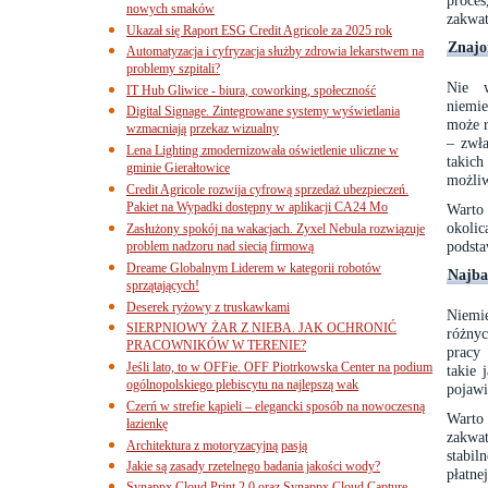
proce
nowych smaków
zakwa
Ukazał się Raport ESG Credit Agricole za 2025 rok
Znajo
Automatyzacja i cyfryzacja służby zdrowia lekarstwem na
problemy szpitali?
Nie w
IT Hub Gliwice - biura, coworking, społeczność
niemie
Digital Signage. Zintegrowane systemy wyświetlania
może r
wzmacniają przekaz wizualny
– zwła
Lena Lighting zmodernizowała oświetlenie uliczne w
takic
gminie Gierałtowice
możliw
Credit Agricole rozwija cyfrową sprzedaż ubezpieczeń.
Pakiet na Wypadki dostępny w aplikacji CA24 Mo
Warto 
okoli
Zasłużony spokój na wakacjach. Zyxel Nebula rozwiązuje
podst
problem nadzoru nad siecią firmową
Dreame Globalnym Liderem w kategorii robotów
Najba
sprzątających!
Deserek ryżowy z truskawkami
Niemi
SIERPNIOWY ŻAR Z NIEBA. JAK OCHRONIĆ
różnyc
PRACOWNIKÓW W TERENIE?
pracy 
Jeśli lato, to w OFFie. OFF Piotrkowska Center na podium
takie
ogólnopolskiego plebiscytu na najlepszą wak
pojawi
Czerń w strefie kąpieli – elegancki sposób na nowoczesną
Warto 
łazienkę
zakwa
Architektura z motoryzacyjną pasją
stabil
Jakie są zasady rzetelnego badania jakości wody?
płatne
Synappx Cloud Print 2.0 oraz Synappx Cloud Capture.