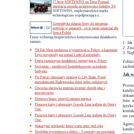
17-lecie SOFTSWISS na Torze Poznań:
integracja zespołu za kierownicą bolidów F4
SOFTSWISS, międzynarodowa marka
technologiczna współpracująca z...
Geopolityka skłania firmy do mrożenia
gotówki w zapasach - co to może oznaczać dla
firm z Polski
Firmy wybierają bezpieczeństwo kontynuowania działalności,
zamiast...
Jak
Zna
TikTok Shop niedawno wystartował w Polsce, a kampanie
Naj
Enyo przyniosły już ponad 1 mln zł sprzedaży.
Entrix rozpoczyna działalność operacyjną w Polsce
Zobac
zachod
Styropian – możliwość kompleksowego ocieplenia
budynku
Jak w
Psi Patrol i dinozaury opanują G City Biała. Przed
mieszkańcami Białegostoku dzień pełen rodzinnych
Proce
Otwocka placówka zmienia leczenie chorób płuc i
kandy
nowotworów
dokum
Domowe biuro: pomysł zamiast miejsca
listu
Pionowe karty i ulepszony Google Lens trafiają do Opery
języka
One.
kontak
Pionowe karty i ulepszony Google Lens trafiają do Opery
nie za
One.
Agencj
Wakacyjne przekąski, które warto mieć pod ręką
kandyd
Neofobia żywieniowa u dzieci – 3 sposoby na oswajanie