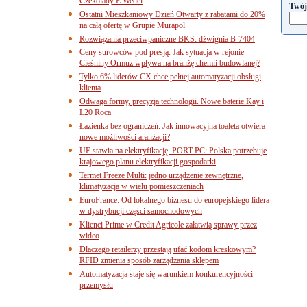
Czekolady E.Wedel
Twój
Ostatni Mieszkaniowy Dzień Otwarty z rabatami do 20%
na całą ofertę w Grupie Murapol
Rozwiązania przeciwpaniczne BKS: dźwignia B-7404
Ceny surowców pod presją. Jak sytuacja w rejonie
Cieśniny Ormuz wpływa na branżę chemii budowlanej?
Tylko 6% liderów CX chce pełnej automatyzacji obsługi
klienta
Odwaga formy, precyzja technologii. Nowe baterie Kay i
L20 Roca
Łazienka bez ograniczeń. Jak innowacyjna toaleta otwiera
nowe możliwości aranżacji?
UE stawia na elektryfikację. PORT PC: Polska potrzebuje
krajowego planu elektryfikacji gospodarki
Termet Freeze Multi: jedno urządzenie zewnętrzne,
klimatyzacja w wielu pomieszczeniach
EuroFrance: Od lokalnego biznesu do europejskiego lidera
w dystrybucji części samochodowych
Klienci Prime w Credit Agricole załatwią sprawy przez
wideo
Dlaczego retailerzy przestają ufać kodom kreskowym?
RFID zmienia sposób zarządzania sklepem
Automatyzacja staje się warunkiem konkurencyjności
przemysłu