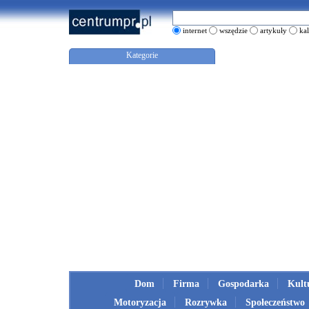
internet
wszędzie
artykuły
ka
Kategorie
Dom
Firma
Gospodarka
Kult
Motoryzacja
Rozrywka
Społeczeństwo